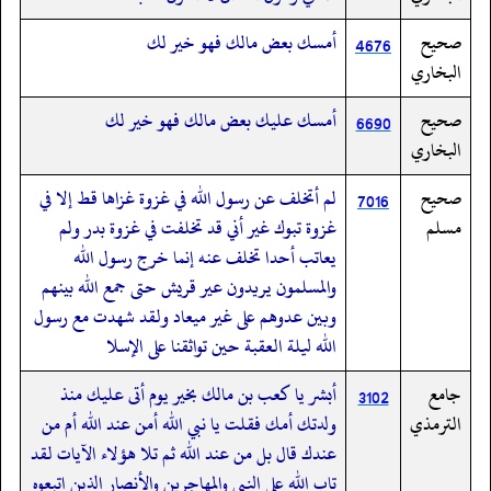
صحيح
أمسك بعض مالك فهو خير لك
4676
البخاري
صحيح
أمسك عليك بعض مالك فهو خير لك
6690
البخاري
صحيح
لم أتخلف عن رسول الله في غزوة غزاها قط إلا في
7016
مسلم
غزوة تبوك غير أني قد تخلفت في غزوة بدر ولم
يعاتب أحدا تخلف عنه إنما خرج رسول الله
والمسلمون يريدون عير قريش حتى جمع الله بينهم
وبين عدوهم على غير ميعاد ولقد شهدت مع رسول
الله ليلة العقبة حين تواثقنا على الإسلا
جامع
أبشر يا كعب بن مالك بخير يوم أتى عليك منذ
3102
الترمذي
ولدتك أمك فقلت يا نبي الله أمن عند الله أم من
عندك قال بل من عند الله ثم تلا هؤلاء الآيات لقد
تاب الله على النبي والمهاجرين والأنصار الذين اتبعوه