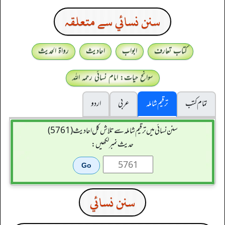
سنن نسائي سے متعلقہ
کتاب تعارف
ابواب
احادیث
رواۃ الحدیث
سوانح حیات: امام نسائی رحمہ اللہ
تمام کتب
ترقیم شاملہ
عربی
اردو
سنن نسائی میں ترقیم شاملہ سے تلاش کل احادیث (5761)
حدیث نمبر لکھیں:
سنن نسائي