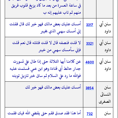
في ساعة العسرة من بعد ما كاد يزيغ قلوب فريق
منهم ثم تاب عليهم إنه ب
سنن أبي
أمسك عليك بعض مالك فهو خير لك قال فقلت
3317
داود
إني أمسك سهمي الذي بخيبر
سنن أبي
لا قلت فنصفه قال لا قلت فثلثه قال نعم قلت
3321
داود
فإني سأمسك سهمي من خيبر
سنن أبي
عن كلامنا أيها الثلاثة حتى إذا طال علي تسورت
4600
داود
جدار حائط أبي قتادة وهو ابن عمي فسلمت عليه
فوالله ما رد علي السلام ثم ساق خبر تنزيل توبته
سنن
أمسك عليك بعض مالك فهو خير لك
3854
النسائى
الصغرى
سنن
أما هذا فقد صدق فقم حتى يقضي الله فيك فقمت
732