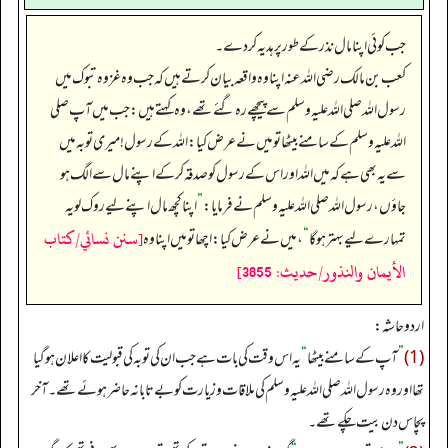
جب کوئی اپنا مال نذر کے طور پر ہدیہ کر دے۔
کعب بن مالک رضی اللہ عنہ اپنا وہ واقعہ بیان کرتے ہیں کہ جب وہ غزوہ تبوک میں
رسول اللہ صلی اللہ علیہ وسلم سے پیچھے رہ گئے تھے، وہ کہتے ہیں: جب میں آپ صلی
اللہ علیہ وسلم کے سامنے بیٹھا تو میں نے عرض کیا: اللہ کے رسول! میری توبہ میں
سے یہ بھی ہے کہ میں اللہ اور اس کے رسول کو صدقہ کر کے اپنے مال سے الگ ہو
جاؤں، رسول اللہ صلی اللہ علیہ وسلم نے فرمایا:
”
اپنا کچھ مال اپنے لیے روک لو یہ
[سنن نسائي/كتاب
تمہارے لیے بہتر ہو گا
“
، میں نے عرض کیا: اچھا تو میں اپنا وہ
الأيمان والنذور/حدیث: 3855]
اردو حاشہ:
(1)
”
آپ کے سامنے بیٹھا
“
یہ اس وقت کی بات ہے جب ان کی توبہ کی قبولیت کا اعلان ہوگیا
تھا اور وہ رسول اللہ صلی اللہ علیہ وسلم کی ملاقات وزیارت کو بے تابانہ حاضر ہوئے تھے۔ آخر
پچاس دن بیت چکے تھے۔