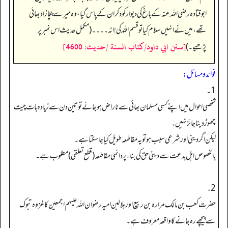
ابوقتادہ رضی اللہ عنہ کے باغ کی دیوار کود کر ان کے پاس گیا، وہ میرے چچا زاد بھائی
تھے، میں نے انہیں سلام کیا تو قسم اللہ کی! انہ۔۔۔۔ (مکمل حدیث اس نمبر پر
[سنن ابي داود/كتاب السنة /حدیث: 4600]
پڑھیے۔)
فوائد ومسائل:
1۔
شخصی احوال میں اپنے کسی مسلمان بھائی سے ناراض ہوجائے تو تین دن سے زیادہ بات چیت
چھوڑ دینا جائز نہیں۔
لیکن اگر دینی اور شرعی سبب ہو تو یہ مقاطعہ طویل کیا جا سکتا ہے۔
بالخصوص اہل بدعت سے دینی حق کی بناء پر دائمی مقاطعہ (قطع تعلقی) مطلوب ہے۔
2۔
حضرت کعب بن مالک مرارہ بن ربیع اور ہلالبن امیہ رضوان اللہ علیہم اجمعین کا غزوہ تبوک
سے پیچھے رہ جانے کا واقعہ معروف ہے۔