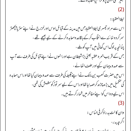
بغیر کسی پیشگی پروگرام یا معاہدہ کے۔
(2)
ليلة العقبة:
اس سے مراد تیسری ليلة العقبة جس میں مدینہ کے قبائل اوس اور خزرج نے اپنے ستر یا پچھتر
سرکردہ نمائندے انتخاب کرکے باقاعدہ معاہدہ کرنے کے لیے بھیجے تھے،
چنانچہ یہ لوگ اس گھاٹی میں آپ کو ملے،
جس کے قریب جمرہ عقبہ یعنی بڑا شیطان ہے اور انہوں نے اپنے قبائل کی طرف سے آپ
سے عہدوپیمان کیے اور حلف اٹھائے،
اس میں حضرت کعب بن مالک نے اپنے قبیلہ کی طرف سے عہدوپیمان کیاتھا اور اس معاہدہ
کی تکمیل میں بڑھ چڑھ کرحصہ لیا تھااور اس کے لیے سرتوڑ کوشش کی تھی،
اس لیے وہ اس کو اپنے مفاخر میں شمار کرتے ہیں۔
(3)
وان كانت بدراذكرفي الناس:
اگرچہ بدر،