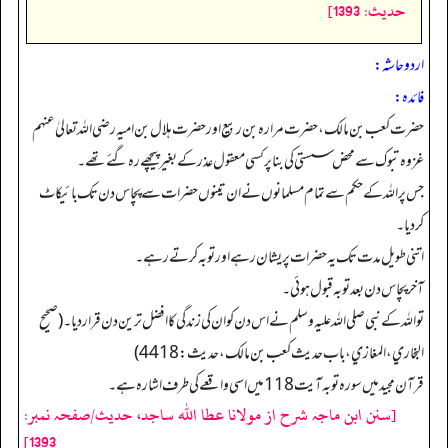
حدیث: 1393]
اردو حاشہ:
فائده:
حضرت کعب بن مالک، حضرت مرارہ بن ربیع اور حضرت ہلال بن امیہ رضی اللہ تعالیٰ عنہم
غزوہ تبوک سے محض سستی کی بنا پر کسی معقول عذر کے بغیر پیچھے رہ گئے تھے۔
جس پر اللہ کے حکم سے تمام مسلمانوں نے ان تینوں حضرات سے پچاس دن تک بائیکاٹ
کردیا۔
اتنی طویل مدت تک یہ حضرات پریشان رہے اور توبہ کرتے رہے۔
آخر پچاس دن بعد توبہ قبول ہوئی۔
تو اللہ کے نبی صلی اللہ علیہ وسلم نے اس دن کو ان کی زندگی کا افضل ترین دن قراردیا۔ (صحیح
البخاري، المغازي، باب حدیث کعب بن مالك، حدیث: 4418)
قرآن مجید میں سورہ توبہ آیت 118 میں اسی واقعے کی طرف اشارہ ہے۔
[سنن ابن ماجہ شرح از مولانا عطا الله ساجد، حدیث/صفحہ نمبر:
1393]