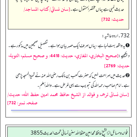
[سنن نسائي/كتاب المساجد/
حدیث لمبی ہے یہاں مختصراً منقول ہے۔
حدیث: 732]
732 ۔ اردو حاشیہ:
➊ یہ واقعہ بہت لمبا ہے، یہاں صرف ایک حصہ بیان ہوا ہے۔ تفصیل صحیحین میں مذکور ہے۔
[صحیح البخاري، المغازي، حدیث: 4418: و صحیح مسلم، التوبة،
دیکھیے:
حدیث: 2769]
➋ حدیث میں صراحت نہیں کہ حضرت کعب بن مالک رضی اللہ عنہ نے تحیۃ المسجد پڑھی
ہے۔ امام صاحب رحمہ اللہ کی تبویب سے یہی غرض ہے۔ واللہ أعلم۔
[سنن نسائی ترجمہ و فوائد از الشیخ حافظ محمد امین حفظ اللہ، حدیث/
صفحہ نمبر: 732]
فوائد ومسائل از الشيخ حافظ محمد امين حفظ الله سنن نسائي تحت الحديث3855