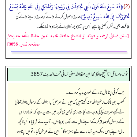
﴿قَدْ سَمِعَ اللَّهُ قَوْلَ الَّتِي تُجَادِلُكَ فِي زَوْجِهَا وَتَشْتَكِي إِلَى اللَّهِ وَاللَّهُ يَسْمَعُ
(2)
تَحَاوُرَكُمَا إِنَّ اللَّهَ سَمِيعٌ بَصِيرٌ﴾
صدقہ وصول کرنے والے کو صدقہ دینے والے کی
طاقت بھی مدنظر رکھنی چاہیے‘ اس پر اتنا بوجھ ڈالا جائے جتنا وہ اٹھا سکے۔
[سنن نسائی ترجمہ و فوائد از الشیخ حافظ محمد امین حفظ اللہ، حدیث/
صفحہ نمبر: 3856]
فوائد ومسائل از الشيخ حافظ محمد امين حفظ الله سنن نسائي تحت الحديث3857
جب کوئی اپنا مال نذر کے طور پر ہدیہ کر دے۔
کعب بن مالک رضی اللہ عنہ کہتے ہیں کہ میں نے عرض کیا: اللہ کے رسول! اللہ تعالیٰ
نے مجھے صرف سچ کی وجہ سے نجات دی تو میری توبہ میں سے یہ ہے کہ اللہ اور اس
کے رسول کو صدقہ کر کے اپنے مال سے الگ ہو جاؤں۔ آپ نے فرمایا:
”
اپنا کچھ
مال اپنے پاس روک لو یہ تمہارے لیے بہتر ہو گا
“
، میں نے عرض کیا: تو میں اپنا وہ