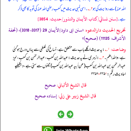
اللہ عنہ) سے روایت کی ہو
۲؎
۔ اسی لمبی حدیث میں کعب رضی اللہ عنہ کی توبہ کا بھی ذکر
[سنن نسائي/كتاب الأيمان والنذور/حدیث: 3854]
ہے۔
تخریج الحدیث دارالدعوہ:
«سنن ابی داود/الأیمان 29 (3317، 3318)، (تحفة
الأشراف: 11135) (صحیح)»
وضاحت:
۱؎
: یہ حدیث اگلے باب سے متعلق ہے، نساخ کی غلطی سے یہاں درج ہو گئی
ہے، واللہ اعلم۔
۲؎
: زہری نے یہ حدیث: عبداللہ بن کعب، عبدالرحمٰن بن کعب، نیز
عبدالرحمٰن بن عبداللہ بن کعب (عن أبیہ عبداللہ بن کعب) تینوں سے سنی ہے، دیکھئیے
احادیث رقم: ۳۴۵
۱-
۳۴۵۶
قال الشيخ الألباني:
صحيح
قال الشيخ زبير على زئي:
إسناده صحيح