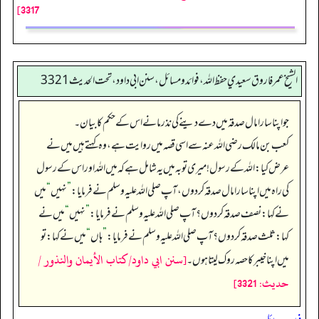
3317]
الشيخ عمر فاروق سعيدي حفظ الله، فوائد و مسائل، سنن ابي داود ، تحت الحديث 3321
جو اپنا سارا مال صدقہ میں دے دینے کی نذر مانے اس کے حکم کا بیان۔
کعب بن مالک رضی اللہ عنہ سے اسی قصہ میں روایت ہے، وہ کہتے ہیں میں نے
عرض کیا: اللہ کے رسول! میری توبہ میں یہ شامل ہے کہ میں اللہ اور اس کے رسول
کی راہ میں اپنا سارا مال صدقہ کر دوں، آپ صلی اللہ علیہ وسلم نے فرمایا:
”
نہیں
“
میں
نے کہا: نصف صدقہ کر دوں؟ آپ صلی اللہ علیہ وسلم نے فرمایا:
”
نہیں
“
میں نے
کہا: ثلث صدقہ کر دوں؟ آپ صلی اللہ علیہ وسلم نے فرمایا:
”
ہاں
“
میں نے کہا: تو
[سنن ابي داود/كتاب الأيمان والنذور /
میں اپنا خیبر کا حصہ روک لیتا ہوں۔
حدیث: 3321]