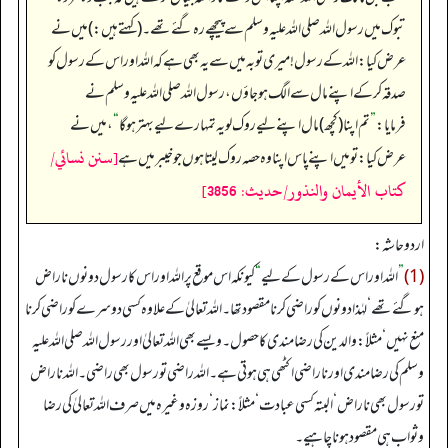
تبوک میں رسول اللہ صلی اللہ علیہ وسلم سے پیچھے رہ گئے تھے۔ (کہتے ہیں:) میں نے
عرض کیا: اللہ کے رسول! میری توبہ میں سے یہ بھی ہے کہ اللہ اور اس کے رسول کو
صدقہ کر کے اپنے مال سے الگ ہو جاؤں، رسول اللہ صلی اللہ علیہ وسلم نے
فرمایا:
”
تم اپنا (کچھ) مال اپنے لیے روک لو یہ تمہارے لیے بہتر ہو گا
“
، میں نے
[سنن نسائي/
عرض کیا: تو میں اپنے پاس اپنا وہ حصہ روک لیتا ہوں جو خیبر میں ہے
كتاب الأيمان والنذور/حدیث: 3856]
اردو حاشہ:
(1)
”
اللہ اور اس کے رسول کے لیے
“
کیونکہ اس موقع پر اللہ اور اس کا رسول دونوں ناراض
ہوگئے تھے‘ لہٰذا دونوں کو راضی کرنا مقصود تھا۔ اللہ تعالیٰ کے علاوہ کسی دوسرے کو راضی کرنا
منع نہیں‘ مثلاً: والدین کی رضا مندی کا حصول۔ ویسے بھی اللہ تعالیٰ اور رسول اللہ صلی اللہ علیہ
وسلم کی رضا مندی اور ناراضی اکٹھی ہی ہوتی ہے۔ اللہ راضی تو رسول بھی راضی۔ اللہ ناراض
تو رسول بھی ناراض‘ البتہ کسی عبادت‘ مثلاً: نماز‘ روزہ وغیرہ میں صرف اللہ تعالیٰ کی رضا
وثواب ہی مقصود ہونا چاہیے۔