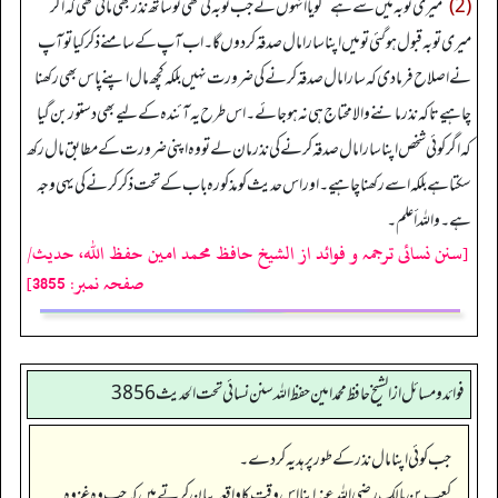
(2)
”
میری توبہ میں سے ہے
“
گویا انہوں نے جب توبہ کی تھی تو ساتھ نذر بھی مانی تھی کہ اگر
میری توبہ قبول ہوگئی تو میں اپنا سارا مال صدقہ کردوں گا۔ اب آپ کے سامنے ذکر کیا تو آپ
نے اصلاح فرما دی کہ سارا مال صدقہ کرنے کی ضرورت نہیں بلکہ کچھ مال اپنے پاس بھی رکھنا
چاہیے تاکہ نذر ماننے والا محتاج ہی نہ ہوجائے۔ اس طرح یہ آئندہ کے لیے بھی دستور بن گیا
کہ اگر کوئی شخص اپنا سارا مال صدقہ کرنے کی نذر مان لے تو وہ اپنی ضرورت کے مطابق مال رکھ
سکتا ہے بلکہ اسے رکھنا چاہیے۔ اور اس حدیث کو مذکورہ باب کے تحت ذکر کرنے کی یہی وجہ
ہے۔ واللہ أعلم۔
[سنن نسائی ترجمہ و فوائد از الشیخ حافظ محمد امین حفظ اللہ، حدیث/
صفحہ نمبر: 3855]
فوائد ومسائل از الشيخ حافظ محمد امين حفظ الله سنن نسائي تحت الحديث3856
جب کوئی اپنا مال نذر کے طور پر ہدیہ کر دے۔
کعب بن مالک رضی اللہ عنہ اپنا اس وقت کا واقعہ بیان کرتے ہیں کہ جب وہ غزوہ