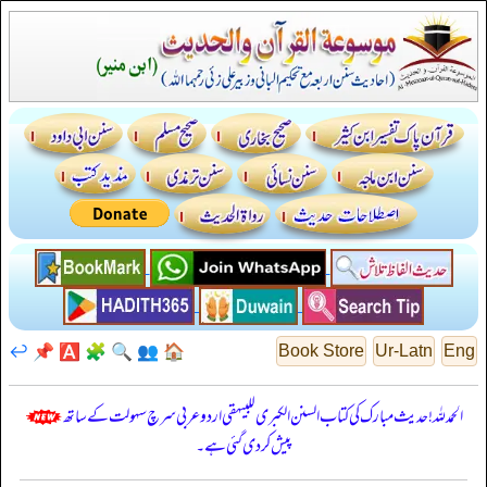
↩️
📌
🅰️
🧩
🔍
👥
🏠
Book Store
Ur-Latn
Eng
الحمدللہ! حدیث مبارک کی کتاب السنن الكبرى للبيهقي اردو عربی سرچ سہولت کے ساتھ
پیش کر دی گئی ہے۔