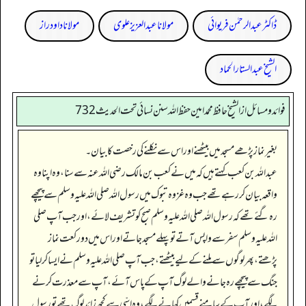
ڈاکٹر عبدالرحمٰن فریوائی
مولانا عبد العزیز علوی
مولانا داود راز
الشیخ عبدالستار الحماد
فوائد ومسائل از الشيخ حافظ محمد امين حفظ الله سنن نسائي تحت الحديث 732
بغیر نماز پڑھے مسجد میں بیٹھنے اور اس سے نکلنے کی رخصت کا بیان۔
عبداللہ بن کعب کہتے ہیں کہ میں نے کعب بن مالک رضی اللہ عنہ سے سنا، وہ اپنا وہ
واقعہ بیان کر رہے تھے جب وہ غزوہ تبوک میں رسول اللہ صلی اللہ علیہ وسلم سے پیچھے
رہ گئے تھے کہ رسول اللہ صلی اللہ علیہ وسلم صبح کو تشریف لائے، اور جب آپ صلی
اللہ علیہ وسلم سفر سے واپس آتے تو پہلے مسجد جاتے اور اس میں دو رکعت نماز
پڑھتے، پھر لوگوں سے ملنے کے لیے بیٹھتے، جب آپ صلی اللہ علیہ وسلم نے ایسا کر لیا تو
جنگ سے پیچھے رہ جانے والے لوگ آپ کے پاس آئے، آپ سے معذرت کرنے
لگے، اور آپ کے سامنے قسمیں کھانے لگے، وہ اسّی سے کچھ زائد لوگ تھے تو رسول