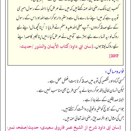
کعب بن مالک رضی اللہ عنہ کہتے ہیں کہ میں نے عرض کیا: اللہ کے رسول! میری
توبہ یہ ہے کہ میں اپنے سارے مال سے دستبردار ہو کر اسے اللہ اور اس کے رسول
کے لیے صدقہ کر دوں، آپ صلی اللہ علیہ وسلم نے فرمایا:
”
اپنا کچھ مال اپنے لیے
روک لو، یہ تمہارے لیے بہتر ہے
“
تو میں نے عرض کیا: میں اپنا خیبر کا حصہ اپنے
[سنن ابي داود/كتاب الأيمان والنذور /حدیث:
لیے روک لیتا ہوں۔
3317]
فوائد ومسائل:
کسی گناہ اور تقصیر کی توبہ میں صدقہ کرنا بہت افضل عمل ہے۔
لیکن انسان خالی ہاتھ ہوکر رہ جائے یہ کسی طرح بھی مناسب نہیں ہے۔
البتہ صدیقین کے لئے جائز ہے۔
جو اس کے نتائج کو بخیر وخوبی برداشت کرسکتے ہیں۔
جس کی مثال ابوبکر صدیق رضی اللہ تعالیٰ عنہ ہیں۔
[سنن ابی داود شرح از الشیخ عمر فاروق سعیدی، حدیث/صفحہ نمبر: