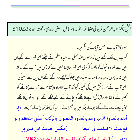
الشیخ ڈاکٹر عبد الرحمٰن فریوائی حفظ اللہ، فوائد و مسائل، سنن ترمذی، تحت الحديث 3102
سورۃ التوبہ سے بعض آیات کی تفسیر۔
کعب بن مالک کہتے ہیں کہ رسول اللہ صلی اللہ علیہ وسلم نے جتنے بھی غزوے کیے ان
میں سے غزوہ تبوک کو چھوڑ کر کوئی بھی غزوہ ایسا نہیں ہے کہ جس میں آپ کے ساتھ
میں نہ رہا ہوں۔ رہا بدر کا معاملہ سو بدر میں جو لوگ پیچھے رہ گئے تھے ان میں سے کسی کی
بھی آپ نے سرزنش نہیں کی تھی۔ کیونکہ آپ کا ارادہ (شام سے آ رہے) قافلے کو
گھیرنے کا تھا، اور قریش اپنے قافلے کو بچانے کے لیے نکلے تھے، پھر دونوں قافلے
«إذ
بغیر پہلے سے طے کئے ہوئے جگہ میں جا ٹکرائے۔ جیسا کہ اللہ تعالیٰ نے آیت:
أنتم بالعدوة الدنيا وهم بالعدوة القصوى والركب أسفل منكم ولو
تواعدتم لاختلفتم في الميعا۔۔۔۔ (مکمل حدیث اس نمبر پر
پڑھیے۔)
[سنن ترمذي/كتاب تفسير القرآن/حدیث: 3102]