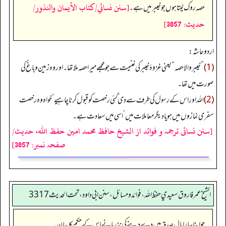
[سنن نسائي/كتاب الأيمان والنذور/
حصہ روک لیتا ہوں جو خیبر میں ہے۔
حدیث: 3857]
اردو حاشہ:
(1)
”
خیبر والا حصہ
“
یعنی غزوۂ خیبر کی غنیمت سے جو مجھے میرا حصہ ملا تھا۔ اور وہ زمین وباغ کی
صورت میں تھا۔
(2)
اللہ اور اس کے رسول کی طرف سے دی گئی رخصت کو قبول کرنا چاہیے‘ خواہ وہ رخصت
سفری نمازوں میں ہو یا دیگر معاملات میں‘ اسی میں سعادت ہے۔
[سنن نسائی ترجمہ و فوائد از الشیخ حافظ محمد امین حفظ اللہ، حدیث/
صفحہ نمبر: 3857]
الشيخ عمر فاروق سعيدي حفظ الله، فوائد و مسائل، سنن ابي داود ، تحت الحديث 3317
جو اپنا سارا مال صدقہ میں دے دینے کی نذر مانے اس کے حکم کا بیان۔