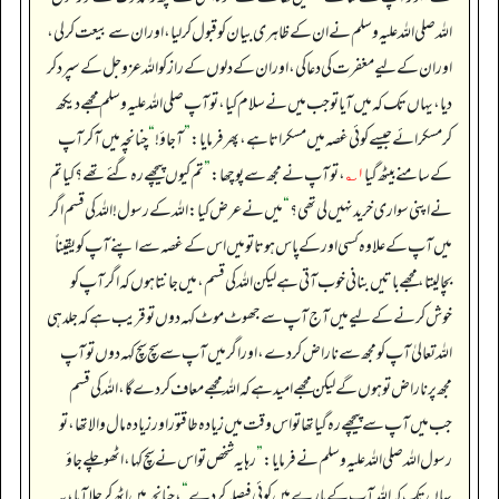
اللہ صلی اللہ علیہ وسلم نے ان کے ظاہری بیان کو قبول کر لیا، اور ان سے بیعت کر لی،
اور ان کے لیے مغفرت کی دعا کی، اور ان کے دلوں کے راز کو اللہ عزوجل کے سپرد کر
دیا، یہاں تک کہ میں آیا تو جب میں نے سلام کیا، تو آپ صلی اللہ علیہ وسلم مجھے دیکھ
کر مسکرائے جیسے کوئی غصہ میں مسکراتا ہے، پھر فرمایا:
”
آ جاؤ!
“
چنانچہ میں آ کر آپ
کے سامنے بیٹھ گیا
۱؎
، تو آپ نے مجھ سے پوچھا:
”
تم کیوں پیچھے رہ گئے تھے؟ کیا تم
نے اپنی سواری خرید نہیں لی تھی؟
“
میں نے عرض کیا: اللہ کے رسول! اللہ کی قسم اگر
میں آپ کے علاوہ کسی اور کے پاس ہوتا تو میں اس کے غصہ سے اپنے آپ کو یقیناً
بچا لیتا، مجھے باتیں بنانی خوب آتی ہے لیکن اللہ کی قسم، میں جانتا ہوں کہ اگر آپ کو
خوش کرنے کے لیے میں آج آپ سے جھوٹ موٹ کہہ دوں تو قریب ہے کہ جلد ہی
اللہ تعالیٰ آپ کو مجھ سے ناراض کر دے، اور اگر میں آپ سے سچ سچ کہہ دوں تو آپ
مجھ پر ناراض تو ہوں گے لیکن مجھے امید ہے کہ اللہ مجھے معاف کر دے گا، اللہ کی قسم
جب میں آپ سے پیچھے رہ گیا تھا تو اس وقت میں زیادہ طاقتور اور زیادہ مال والا تھا، تو
رسول اللہ صلی اللہ علیہ وسلم نے فرمایا:
”
رہا یہ شخص تو اس نے سچ کہا، اٹھو چلے جاؤ
یہاں تک کہ اللہ آپ کے بارے میں کوئی فیصلہ کر دے
“
، چنانچہ میں اٹھ کر چلا آیا، یہ