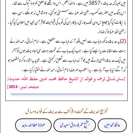
ہیں جیسا کہ حدیث: 3857 میں ہے۔ واللہ أعلم۔ اس واقعے کا تعلق غزوۂ تبوک سے تھا۔
اس جنگ میں حضرت کعب رضی اللہ عنہ سے سستی ہوگئی۔ وہ شامل نہ ہوسکے۔ ان سے
بائیکاٹ کیا گیا جو پچاس دن تک جاری رہا پھر ان کی توبہ کی قبولیت کا قرآن مجید میں اعلان کیا گیا۔
رَضِيَ اللّٰہُ عَنْهُ وَأَرْضَاہُ۔
(2)
یہ حدیث مذکورہ باب سے نہیں بلکہ آئندہ باب سے متعلق ہے۔ امام نسائی رحمہ اللہ نے
بہت سے مقامات پر ایسے کیا ہے۔ جب ایک باب کے تحت بہت سی احادیث ہوں تو آخر
میں ایک حدیث ایسی لاتے ہیں جو آئندہ باب سے تعلق رکھتی ہے۔ شاید یہ اشارہ کرنا مقصود ہو
کہ آگے نیا باب آرہا ہے۔ یہ اسلوب صرف امام نسائی رحمہ اللہ نے اختیار کیا ہے۔
[سنن نسائی ترجمہ و فوائد از الشیخ حافظ محمد امین حفظ اللہ، حدیث/
صفحہ نمبر: 3854]
تخریج الحدیث کے تحت دیگر کتب سے حدیث کے فوائد و مسائل
حافظ محمد امین
الشیخ عمر فاروق سعیدی
مولانا عطا اللہ ساجد