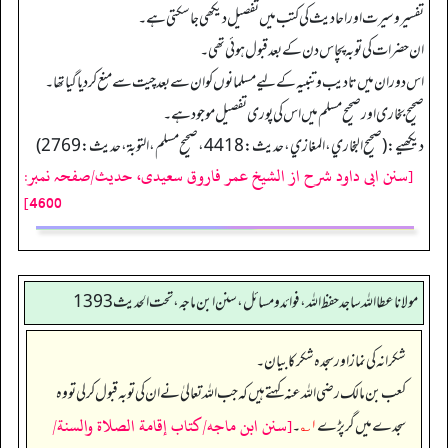
تفسیروسیرت اور احادیث کی کتب میں تفصیل دیکھی جا سکتی ہے۔
ان حضرات کی توبہ پچاس دن کے بعد قبول ہوئی تھی۔
اس دوران میں تادیب وتنبیہ کے لیے مسلمانوں کو ان سے بعد چیت سے منع کردیا گیا تھا۔
صحیح بخاری اور صحیح مسلم میں اس کی پوری تفصیل موجود ہے۔
دیکھیے: (صحیح البخاري، المغازي، حدیث:4418، صحیح مسلم، التوبة، حدیث: 2769)
[سنن ابی داود شرح از الشیخ عمر فاروق سعیدی، حدیث/صفحہ نمبر:
4600]
مولانا عطا الله ساجد حفظ الله، فوائد و مسائل، سنن ابن ماجه، تحت الحديث1393
شکرانہ کی نماز اور سجدہ شکر کا بیان۔
کعب بن مالک رضی اللہ عنہ کہتے ہیں کہ جب اللہ تعالیٰ نے ان کی توبہ قبول کر لی تو وہ
[سنن ابن ماجه/كتاب إقامة الصلاة والسنة/
سجدے میں گر پڑے
۱؎
۔