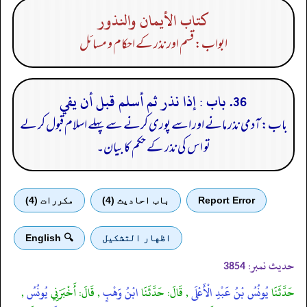
كتاب الأيمان والنذور
ابواب: قسم اور نذر کے احکام و مسائل
36. باب : إذا نذر ثم أسلم قبل أن يفي
باب: آدمی نذر مانے اور اسے پوری کرنے سے پہلے اسلام قبول کر لے
تو اس کی نذر کے حکم کا بیان۔
Report Error
باب احادیث (4)
مكررات (4)
اظهار التشكيل
🔍 English
حدیث نمبر:
3854
حَدَّثَنَا
يُونُسُ بْنُ عَبْدِ الْأَعْلَى
, قَالَ: حَدَّثَنَا
ابْنُ وَهْبٍ
, قَالَ: أَخْبَرَنِي
يُونُسُ
,