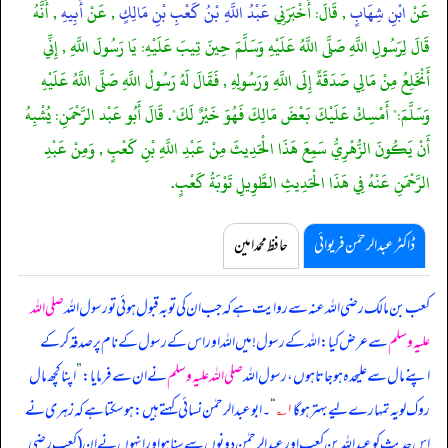
عَنْ
ابْنِ شِهَابٍ
, قَالَ: أَخْبَرَنِي
عَبْدُ اللَّهِ بْنُ كَعْبِ بْنِ مَالِكٍ
, عَنْ
أَبِيهِ
, أَنَّهُ
قَالَ لِرَسُولِ اللَّهِ صَلَّى اللَّهُ عَلَيْهِ وَسَلَّمَ حِينَ تِيبَ عَلَيْهِ: يَا رَسُولَ اللَّهِ , إِنِّي
أَنْخَلِعُ مِنْ مَالِي صَدَقَةً إِلَى اللَّهِ وَرَسُولِهِ , فَقَالَ لَهُ رَسُولُ اللَّهِ صَلَّى اللَّهُ عَلَيْهِ
وَسَلَّمَ:" أَمْسِكْ عَلَيْكَ بَعْضَ مَالِكَ فَهُوَ خَيْرٌ لَكَ". قَالَ أَبُو عَبْد الرَّحْمَنِ: يُشْبِهُ
أَنْ يَكُونَ الزُّهْرِيُّ سَمِعَ هَذَا الْحَدِيثَ مِنْ عَبْدِ اللَّهِ بْنِ كَعْبٍ , وَمِنْ عَبْدِ
الرَّحْمَنِ عَنْهُ فِي هَذَا الْحَدِيثِ الطَّوِيلِ تَوْبَةُ كَعْبٍ.
ڈاکٹر عبدالرحمٰن فریوائی
حافظ محمد امین
کعب بن مالک رضی اللہ عنہ سے روایت ہے کہ
جب ان کی توبہ قبول ہوئی تو رسول اللہ
صلی اللہ
علیہ وسلم
سے عرض کیا: اللہ کے رسول! میں اللہ اور اس کے رسول کے نام پر صدقہ کر کے
اپنے مال سے علیحدہ ہو جاتا ہوں، رسول اللہ
صلی اللہ علیہ وسلم
نے ان سے فرمایا:
”
اپنا کچھ مال
روک لو یہ تمہارے لیے بہتر ہو گا
۱؎
“
۔ ابوعبدالرحمٰن نسائی کہتے ہیں: ہو سکتا ہے کہ زہری نے
اس حدیث کو عبداللہ بن کعب اور عبدالرحمٰن دونوں سے سنا ہو اور انہوں نے ان (کعب رضی