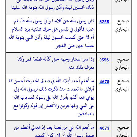
ذلك خمسين ليلة وآذن رسول الله بتوبة الله علينا
صحيح
نهى رسول الله عن كلامنا وآتي رسول الله فأسلم
6255
البخاري
عليه فأقول في نفسي هل حرك شفتيه برد السلام
أم لا حتى كملت خمسون ليلة وآذن النبي بتوبة الله
علينا حين صلى الفجر
صحيح
إذا سر استنار وجهه حتى كأنه قطعة قمر وكنا
3556
البخاري
نعرف ذلك منه
صحيح
ما أعلم أحدا أبلاه الله في صدق الحديث أحسن مما
4678
البخاري
أبلاني ما تعمدت منذ ذكرت ذلك لرسول الله إلى
يومي هذا كذبا وأنزل الله على رسوله لقد تاب الله
على النبي والمهاجرين والأنصار إلى قوله وكونوا مع
الصادقين
صحيح
ما أنعم الله علي من نعمة بعد إذ هداني أعظم من
4673
البخاري
صدقي رسول الله أن لا أكون كذبته