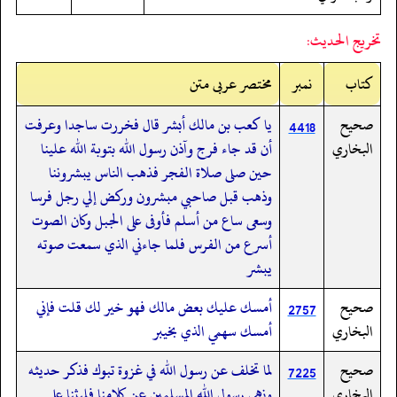
تخريج الحديث:
کتاب
نمبر
مختصر عربی متن
صحيح
يا كعب بن مالك أبشر قال فخررت ساجدا وعرفت
4418
البخاري
أن قد جاء فرج وآذن رسول الله بتوبة الله علينا
حين صلى صلاة الفجر فذهب الناس يبشروننا
وذهب قبل صاحبي مبشرون وركض إلي رجل فرسا
وسعى ساع من أسلم فأوفى على الجبل وكان الصوت
أسرع من الفرس فلما جاءني الذي سمعت صوته
يبشر
صحيح
أمسك عليك بعض مالك فهو خير لك قلت فإني
2757
البخاري
أمسك سهمي الذي بخيبر
صحيح
لما تخلف عن رسول الله في غزوة تبوك فذكر حديثه
7225
البخاري
ونهى رسول الله المسلمين عن كلامنا فلبثنا على