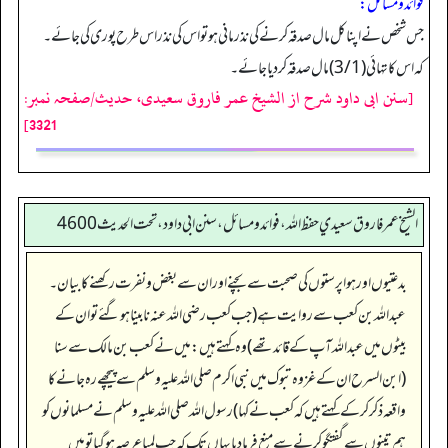
فوائد ومسائل:
جس شخص نے اپنا کل مال صدقہ کرنے کی نذر مانی ہو تو ا س کی نذر اس طرح پوری کی جائے۔
کہ اس کا تہائی (3/1) مال صدقہ کردیا جائے۔
[سنن ابی داود شرح از الشیخ عمر فاروق سعیدی، حدیث/صفحہ نمبر:
3321]
الشيخ عمر فاروق سعيدي حفظ الله، فوائد و مسائل، سنن ابي داود ، تحت الحديث 4600
بدعتیوں اور ہوا پرستوں کی صحبت سے بچنے اور ان سے بغض و نفرت رکھنے کا بیان۔
عبداللہ بن کعب سے روایت ہے (جب کعب رضی اللہ عنہ نابینا ہو گئے تو ان کے
بیٹوں میں عبداللہ آپ کے قائد تھے) وہ کہتے ہیں: میں نے کعب بن مالک سے سنا
(ابن السرح ان کے غزوہ تبوک میں نبی اکرم صلی اللہ علیہ وسلم سے پیچھے رہ جانے کا
واقعہ ذکر کر کے کہتے ہیں کہ کعب نے کہا) رسول اللہ صلی اللہ علیہ وسلم نے مسلمانوں کو
ہم تینوں سے گفتگو کرنے سے منع فرما دیا یہاں تک کہ جب لمبا عرصہ ہو گیا تو میں