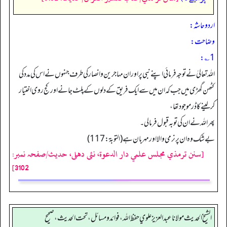
اردو حاشہ:
وضاحت:
1؎:
اللہ تعالیٰ نے توجہ فرمائی اپنے نبی پر اور ان مہاجرین وانصار کی طرف جنہوں نے اس کی مدد کی
کٹھن گھڑی میں جب کہ ان میں سے ایک فریق کے دلوں کے پلٹ جانے اور کج روی اختیار
کرلینے کا ڈر موجود تھا،
پھر اللہ نے ان کی توبہ قبول فرمالی۔
بے شک وہ ان پر نرمی والا اور مہر بان ہے (التوبة: 117)
[سنن ترمذي مجلس علمي دار الدعوة، نئى دهلى، حدیث/صفحہ نمبر:
3102]
الشيخ الحديث مولانا عبدالعزيز علوي حفظ الله، فوائد و مسائل، تحت الحديث ، صحيح