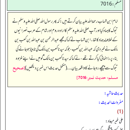
مسلم: 7016
امام ابن شہاب رحمۃ اللہ علیہ بیان کرتے ہیں: کہ پھر رسول اللہ صلی اللہ علیہ وسلم نے
تبوک کا جہاد کیا اور آپ صلی اللہ علیہ وسلم کا ارادہ روم اور شام کے عرب نصرانیوں
کے خلاف جہاد کا تھا۔ ابن شہاب نے کہا کہ مجھے عبدالرحمن بن عبداللہ بن کعب بن
مالک نے خبر دی کہ عبداللہ بن کعب، جو کہ سیدنا کعب بن مالک ؓ کی نابینا ہو جانے کی
بناء پر راہنمائی کیا کرتے تھے، نے کہا کہ سیدنا کعب بن مالک ؓ کو میں نے اپنے غزوہ
[صحيح
تبوک سے پیچھے رہ جانے کا واقعہ بیان... (مکمل حدیث اس نمبر پر دیکھیں)
مسلم، حديث نمبر:7016]
حدیث حاشیہ:
مفردات الحدیث:
(1)
علي غير ميعاد: