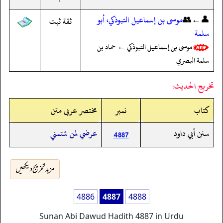
👤←👥
موسى بن إسماعيل التبوذكي، أبو
ثقة ثبت
سلمة
موسى بن إسماعيل التبوذكي ← حماد بن
سلمة البصري
تخريج الحديث:
کتاب
نمبر
مختصر عربی متن
سنن أبي داود
عرضي لمن شتمني
4887
مزید تخریج دیکھیں
4886
4887
4888
Sunan Abi Dawud Hadith 4887 in Urdu