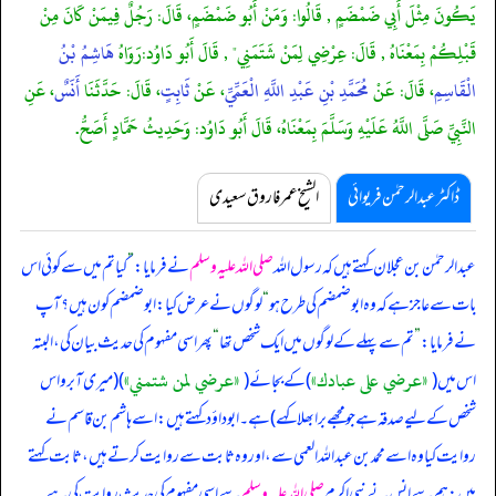
يَكُونَ مِثْلَ أَبِي ضَمْضَمٍ , قَالُوا: وَمَنْ أَبُو ضَمْضَمٍ، قَالَ: رَجُلٌ فِيمَنْ كَانَ مِنْ
قَبْلِكُمْ بِمَعْنَاهُ , قَالَ: عِرْضِي لِمَنْ شَتَمَنِي" , قَالَ أَبُو دَاوُد:رَوَاهُ
هَاشِمُ بْنُ
الْقَاسِمِ
، قَالَ: عَنْ
مُحَمَّدِ بْنِ عَبْدِ اللَّهِ الْعَمِّيِّ
، عَنْ
ثَابِتٍ
، قَالَ: حَدَّثَنَا
أَنَسٌ
، عَنِ
النَّبِيِّ صَلَّى اللَّهُ عَلَيْهِ وَسَلَّمَ بِمَعْنَاهُ، قَالَ أَبُو دَاوُد: وَحَدِيثُ حَمَّادٍ أَصَحُّ.
ڈاکٹر عبدالرحمٰن فریوائی
الشیخ عمر فاروق سعیدی
عبدالرحمٰن بن عجلان کہتے ہیں کہ
رسول اللہ
صلی اللہ علیہ وسلم
نے فرمایا:
”
کیا تم میں سے کوئی اس
بات سے عاجز ہے کہ وہ ابوضمضم کی طرح ہو
“
لوگوں نے عرض کیا: ابوضمضم کون ہیں؟ آپ
نے فرمایا:
”
تم سے پہلے کے لوگوں میں ایک شخص تھا
“
پھر اسی مفہوم کی حدیث بیان کی، البتہ
«عرضي على عبادك»
«عرضي لمن شتمني»
اس میں (
) کے بجائے (
) (میری آبرو اس
شخص کے لیے صدقہ ہے جو مجھے برا بھلا کہے) ہے۔ ابوداؤد کہتے ہیں: اسے ہاشم بن قاسم نے
روایت کیا وہ اسے محمد بن عبداللہ العمی سے، اور وہ ثابت سے روایت کرتے ہیں، ثابت کہتے
ہیں: ہم سے انس نے نبی اکرم
صلی اللہ علیہ وسلم
سے اسی مفہوم کی حدیث روایت کی ہے۔