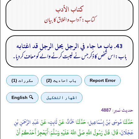
كتاب الأدب
کتاب: آداب و اخلاق کا بیان
43. باب ما جاء في الرجل يحل الرجل قد اغتابه
باب: اس شخص کا ذکر جس نے غیبت کرنے والے کو معاف کر دیا۔
Report Error
باب احادیث (2)
مكررات (1)
اظهار التشكيل
🔍 English
حدیث نمبر:
4887
حَدَّثَنَا
مُوسَى بْنُ إِسْمَاعِيل
، حَدَّثَنَا
حَمَّادٌ
، عَنْ
ثَابِتٍ
، عَنْ
عَبْدِ الرَّحْمَنِ بْنِ
عَجْلَانَ
، قَالَ: قَالَ رَسُولُ اللَّهِ صَلَّى اللَّهُ عَلَيْهِ وَسَلَّمَ:"أَيَعْجِزُ أَحَدُكُمْ أَنْ