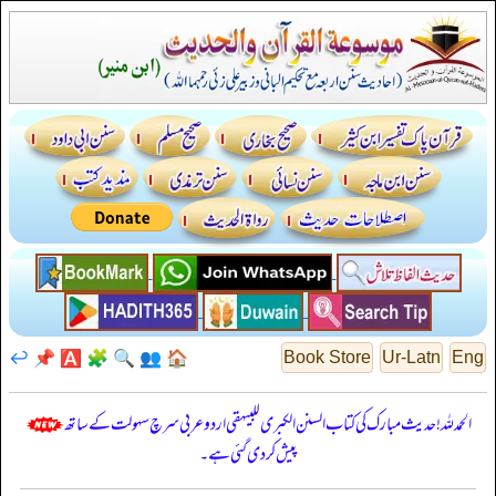
↩️
📌
🅰️
🧩
🔍
👥
🏠
Book Store
Ur-Latn
Eng
الحمدللہ! حدیث مبارک کی کتاب السنن الكبرى للبيهقي اردو عربی سرچ سہولت کے ساتھ
پیش کر دی گئی ہے۔