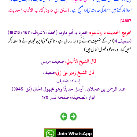
[سنن ابي داود/كتاب الأدب /حدیث:
ابوداؤد کہتے ہیں: حماد کی حدیث زیادہ صحیح ہے۔
4887]
تخریج الحدیث دارالدعوہ:
«‏‏‏‏تفرد بہ أبو داود، (تحفة الأشراف: 467، 19215)
(ضعیف)»
‏‏‏‏ (اس کے ضعیف ہونے کی وجہ ارسال ہے، تابعی یعنی ابن عجلان نے واسطہ ذکر
نہیں کیا، اور وہ خود مجہول الحال ہیں)
قال الشيخ الألباني:
ضعيف مرسل
قال الشيخ زبير على زئي:
ضعيف
إسناده ضعيف
عبد الرحمٰن بن عجلان : أرسل حديثًا وھو مجهول الحال (تق: 3945)
انوار الصحيفه، صفحه نمبر 170