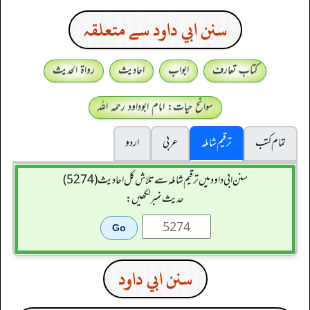
سنن ابي داود سے متعلقہ
کتاب تعارف
ابواب
احادیث
رواۃ الحدیث
سوانح حیات: امام ابوداود رحمہ اللہ
تمام کتب
ترقیم شاملہ
عربی
اردو
سنن ابي داود میں ترقیم شاملہ سے تلاش کل احادیث (5274)
حدیث نمبر لکھیں:
سنن ابي داود