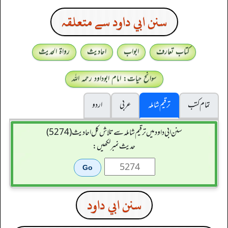
سنن ابي داود سے متعلقہ
کتاب تعارف
ابواب
احادیث
رواۃ الحدیث
سوانح حیات: امام ابوداود رحمہ اللہ
تمام کتب
ترقیم شاملہ
عربی
اردو
سنن ابي داود میں ترقیم شاملہ سے تلاش کل احادیث (5274)
حدیث نمبر لکھیں:
سنن ابي داود