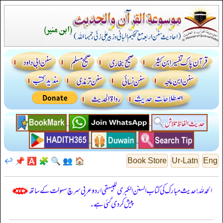
↩️
📌
🅰️
🧩
🔍
👥
🏠
Book Store
Ur-Latn
Eng
الحمدللہ! حدیث مبارک کی کتاب السنن الكبرى للبيهقي اردو عربی سرچ سہولت کے ساتھ
پیش کر دی گئی ہے۔