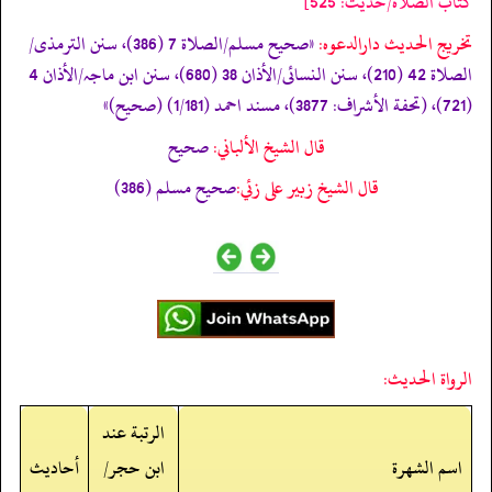
كتاب الصلاة/حدیث: 525]
تخریج الحدیث دارالدعوہ:
«‏‏‏‏صحیح مسلم/الصلاة 7 (386)، سنن الترمذی/
الصلاة 42 (210)، سنن النسائی/الأذان 38 (680)، سنن ابن ماجہ/الأذان 4
(721)، (تحفة الأشراف: 3877)، مسند احمد (1/181) (صحیح)»
قال الشيخ الألباني:
صحيح
قال الشيخ زبير على زئي:
صحيح مسلم (386)
الرواة الحديث:
الرتبة عند
اسم الشهرة
ابن حجر/
أحاديث