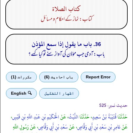
كتاب الصلاة
کتاب: نماز کے احکام و مسائل
36. باب ما يقول إذا سمع المؤذن
باب: آدمی جب مؤذن کی آواز سنے تو کیا کہے؟
Report Error
باب احادیث (6)
مكررات (1)
اظهار التشكيل
🔍 English
حدیث نمبر:
525
حَدَّثَنَا
قُتَيْبَةُ بْنُ سَعِيدٍ
، حَدَّثَنَا
اللَّيْثُ
، عَنْ
الْحُكَيْمِ بْنِ عَبْدِ اللَّهِ بْنِ قَيْسٍ
،
عَنْ
عَامِرِ بْنِ سَعْدِ بْنِ أَبِي وَقَّاصٍ
، عَنْ
سَعْدِ بْنِ أَبِي وَقَّاصٍ
، عَنْ رَسُولِ اللَّهِ