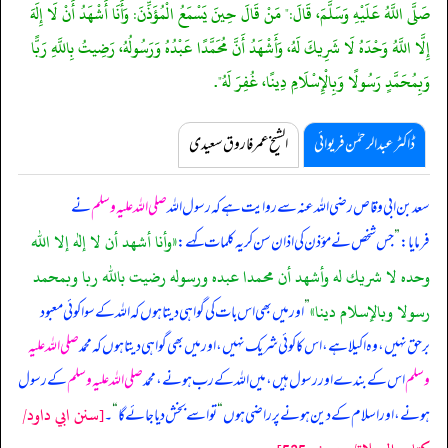
صَلَّى اللَّهُ عَلَيْهِ وَسَلَّمَ، قَالَ:" مَنْ قَالَ حِينَ يَسْمَعُ الْمُؤَذِّنَ: وَأَنَا أَشْهَدُ أَنْ لَا إِلَهَ
إِلَّا اللَّهُ وَحْدَهُ لَا شَرِيكَ لَهُ، وَأَشْهَدُ أَنَّ مُحَمَّدًا عَبْدُهُ وَرَسُولُهُ، رَضِيتُ بِاللَّهِ رَبًّا
وَبِمُحَمَّدٍ رَسُولًا وَبِالْإِسْلَامِ دِينًا، غُفِرَ لَهُ".
ڈاکٹر عبدالرحمٰن فریوائی
الشیخ عمر فاروق سعیدی
سعد بن ابی وقاص رضی اللہ عنہ سے روایت ہے کہ
رسول اللہ
صلی اللہ علیہ وسلم
نے
«وأنا أشهد أن لا إله إلا الله
فرمایا:
”
جس شخص نے مؤذن کی اذان سن کر یہ کلمات کہے:
وحده لا شريك له وأشهد أن محمدا عبده ورسوله رضيت بالله ربا وبمحمد
رسولا وبالإسلام دينا»
”
اور میں بھی اس بات کی گواہی دیتا ہوں کہ اللہ کے سوا کوئی معبود
برحق نہیں، وہ اکیلا ہے، اس کا کوئی شریک نہیں، اور میں بھی گواہی دیتا ہوں کہ محمد
صلی اللہ علیہ
وسلم
اس کے بندے اور رسول ہیں، میں اللہ کے رب ہونے، محمد
صلی اللہ علیہ وسلم
کے رسول
[سنن ابي داود/
ہونے، اور اسلام کے دین ہونے پر راضی ہوں
“
تو اسے بخش دیا جائے گا
“
۔