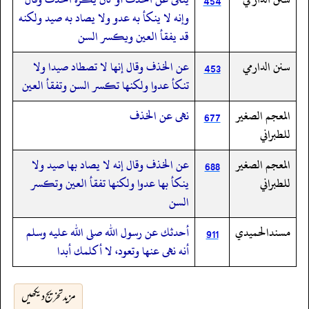
454
وإنه لا ينكأ به عدو ولا يصاد به صيد ولكنه
قد يفقأ العين ويكسر السن
سنن الدارمي
عن الخذف وقال إنها لا تصطاد صيدا ولا
453
تنكأ عدوا ولكنها تكسر السن وتفقأ العين
المعجم الصغير
نهى عن الخذف
677
للطبراني
المعجم الصغير
عن الخذف وقال إنه لا يصاد بها صيد ولا
688
للطبراني
ينكأ بها عدوا ولكنها تفقأ العين وتكسر
السن
مسندالحميدي
أحدثك عن رسول الله صلى الله عليه وسلم
911
أنه نهى عنها وتعود، لا أكلمك أبدا
مزید تخریج دیکھیں