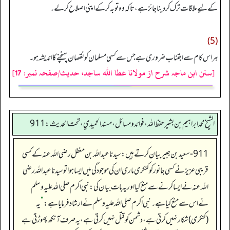
کے لیے ملاقات ترک کر دینا جائز ہے، تاکہ وہ توبہ کر کے اپنی اصلاح کر لے۔
(5)
ہر اس کام سے اجتناب ضروری ہے جس سے کسی مسلمان کو نقصان پہنچنے کا اندیشہ ہو۔
[سنن ابن ماجہ شرح از مولانا عطا الله ساجد، حدیث/صفحہ نمبر: 17]
الشيخ محمد ابراهيم بن بشير حفظ الله، فوائد و مسائل، مسند الحميدي، تحت الحديث:911
911-سعید بن جبیر بیان کرتے ہیں: سیدنا عبداللہ بن مغفل رضی اللہ عنہ کے کسی
قریبی عزیز نے کسی جانور کو کنکری ماری ان کی موجودگی میں ایسا ہوا تو سیدنا عبداللہ رضی
اللہ عنہ نے ایسا کرنے سے منع کیا اور یہ بات بیان کی: نبی اکرم صلی اللہ علیہ وسلم
نے اس سے منع کیا ہے۔ نبی اکرم صلی اللہ علیہ وسلم نے ارشاد فرمایا ہے:
”
یہ
(کنکری) شکار نہیں کرتی ہے، دشمن کو قتل نہیں کرتی ہے، یہ صرف آنکھ پھوڑتی ہے