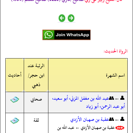
الرواة الحديث:
الرتبة عند
اسم الشهرة
ابن حجر/
أحاديث
ذهبي
👤←👥
عبد الله بن مغفل المزني، أبو سعيد،
صحابي
أبو عبد الرحمن، أبو زياد
👤←👥
عقبة بن صهبان الأزدي
ثقة
عقبة بن صهبان الأزدي ← عبد الله بن