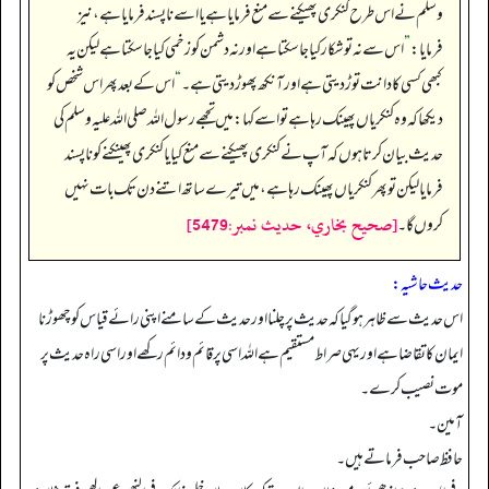
وسلم نے اس طرح کنکری پھیکنے سے منع فرمایا ہے یا اسے ناپسند فرمایا ہے، نیز
فرمایا:
”
اس سے نہ تو شکار کیا جاسکتا ہے اور نہ دشمن کو زخمی کیا جا سکتا ہے لیکن یہ
کبھی کسی کا دانت توڑ دیتی ہے اور آنکھ پھوڑ دیتی ہے۔
“
اس کے بعد پھر اس شخص کو
دیکھا کہ وہ کنکریاں پھینک رہا ہے تو اسے کہا: میں تجھے رسول اللہ صلی اللہ علیہ وسلم کی
حدیث بیان کرتا ہوں کہ آپ نے کنکری پھیکنےسے منع کیا یا کنکری پھینکنے کو ناپسند
فرمایا لیکن تو پھر کنکریاں پھینک رہا ہے، میں تیرے ساتھ اتنے دن تک بات نہیں
[صحيح بخاري، حديث نمبر:5479]
کروں گا۔
حدیث حاشیہ:
اس حدیث سے ظاہر ہو گیا کہ حدیث پر چلنا اور حدیث کے سامنے اپنی رائے قیاس کو چھوڑنا
ایمان کا تقاضا ہے اور یہی صراط مستقیم ہے اللہ اسی پر قائم و دائم رکھے اور اسی راہ حدیث پر
موت نصیب کرے۔
آمین۔
حافظ صاحب فرماتے ہیں۔