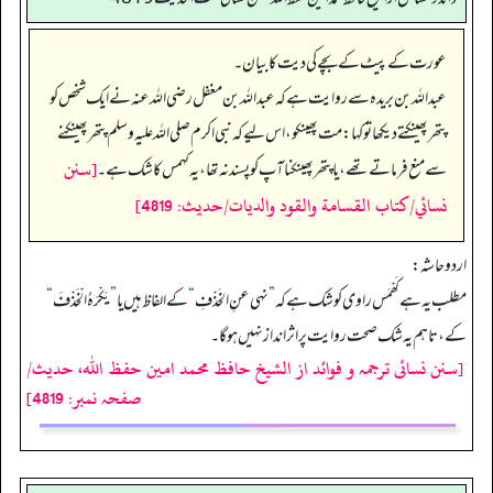
عورت کے پیٹ کے بچے کی دیت کا بیان۔
عبداللہ بن بریدہ سے روایت ہے کہ عبداللہ بن مغفل رضی اللہ عنہ نے ایک شخص کو
پتھر پھینکتے دیکھا تو کہا: مت پھینکو، اس لیے کہ نبی اکرم صلی اللہ علیہ وسلم پتھر پھینکنے
[سنن
سے منع فرماتے تھے، یا پتھر پھینکنا آپ کو پسند نہ تھا، یہ کہمس کا شک ہے۔
نسائي/كتاب القسامة والقود والديات/حدیث: 4819]
اردو حاشہ:
مطلب یہ ہے کَھْمَس راوی کو شک ہے کہ
”
نهى عنِ الخَذْفِ
“
کے الفاظ ہیں یا
”
يَكْرَهُ الْخَذْفَ
“
کے، تاہم یہ شک صحت روایت پر اثر انداز نہیں ہوگا۔
[سنن نسائی ترجمہ و فوائد از الشیخ حافظ محمد امین حفظ اللہ، حدیث/
صفحہ نمبر: 4819]