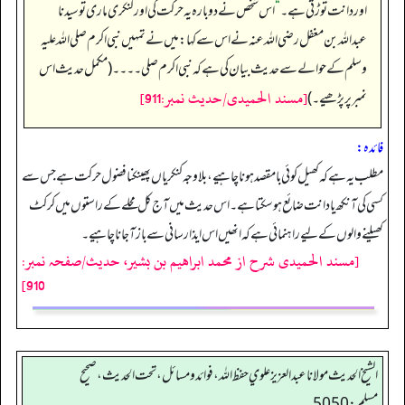
اور دانت توڑتی ہے۔‏‏‏‏
“
اس شخص نے دوبارہ یہ حرکت کی اور کنکری ماری تو سیدنا
عبداللہ بن مغفل رضی اللہ عنہ نے اس سے کہا: میں نے تمہیں نبی اکرم صلی اللہ علیہ
وسلم کے حوالے سے حدیث بیان کی ہے کہ نبی اکرم صلی۔۔۔۔ (مکمل حدیث اس
[مسند الحمیدی/حدیث نمبر:911]
نمبر پر پڑھیے۔)
فائدہ:
مطلب یہ ہے کہ کھیل کوئی با مقصد ہونا چاہیے، بلا وجہ کنکریاں پھینکنا فضول حرکت ہے جس سے
کسی کی آنکھ یا دانت ضائع ہو سکتا ہے۔ اس حدیث میں آج کل محلے کے راستوں میں کرکٹ
کھیلنے والوں کے لیے راہنمائی ہے کہ انھیں اس ایذا رسانی سے باز آجانا چاہیے۔
[مسند الحمیدی شرح از محمد ابراهيم بن بشير، حدیث/صفحہ نمبر:
910]
الشيخ الحديث مولانا عبدالعزيز علوي حفظ الله، فوائد و مسائل، تحت الحديث ، صحيح
مسلم: 5050