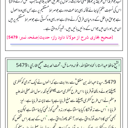
اب جو فرقہ اس طریقہ پر ہوگا (یعنی احادیث رسول پر بطریق صحابہ بلا قید مذہب عمل کرنے والا)
اس کی نسبت حکم کیا جائے گا کہ یہی جماعت وہ ہے جو صراط مستقیم پر ہے بس یہی وہ اصول
ہے جو حق و باطل کے درمیان فرق کرنے والا ہے اوریہی وہ کسوٹی ہے جو صراط مستقیم پر ہیں
ان میں اوران میں جو اس کے دائیں بائیں ہیں، تمیز کر دیتی ہے۔
[صحیح بخاری شرح از مولانا داود راز، حدیث/صفحہ نمبر: 5479]
الشيخ حافط عبدالستار الحماد حفظ الله، فوائد و مسائل، تحت الحديث صحيح بخاري:5479
5479. سیدنا عبداللہ بن مغفل ؓ سے روایت ہے کہ انہوں نے ایک آدمی کو کنکری
پھیکتے ہوئے دیکھا تو فرمایا: اس طرح کنکری مت پھینکو کیونکہ رسول اللہ صلی اللہ علیہ
وسلم نے اس طرح کنکری پھیکنے سے منع فرمایا ہے یا اسے ناپسند فرمایا ہے، نیز
فرمایا:
”
اس سے نہ تو شکار کیا جاسکتا ہے اور نہ دشمن کو زخمی کیا جا سکتا ہے لیکن یہ
کبھی کسی کا دانت توڑ دیتی ہے اور آنکھ پھوڑ دیتی ہے۔
“
اس کے بعد پھر اس شخص کو