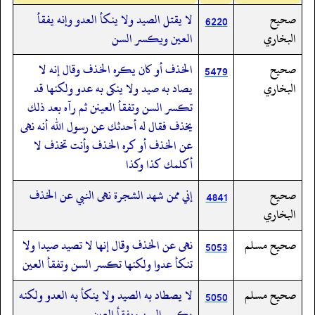
صحيح
لا يقتل الصيد ولا ينكأ العدو وإنه يفقأ
6220
البخاري
العين ويكسر السن
صحيح
الخذف أو كان يكره الخذف وقال إنه لا
5479
البخاري
يصاد به صيد ولا ينكى به عدو ولكنها قد
تكسر السن وتفقأ العينن ثم رآه بعد ذلك
يخذف فقال له أحدثك عن رسول الله أنه نهى
عن الخذف أو كره الخذف وأنت تخذف لا
أكلمك كذا وكذا
صحيح
إني ممن شهد الشجرة نهى النبي عن الخذف
4841
البخاري
صحيح مسلم
نهى عن الخذف وقال إنها لا تصيد صيدا ولا
5053
تنكأ عدوا ولكنها تكسر السن وتفقأ العين
صحيح مسلم
لا يصطاد به الصيد ولا ينكأ به العدو ولكنه
5050
يكسر السن ويفقأ العين