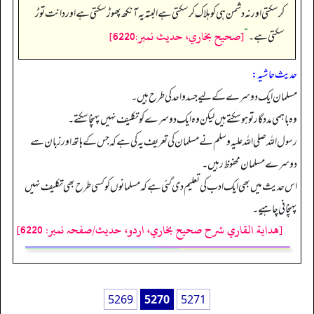
کرسکتی اور نہ دشمن ہی کو ہلاک کرسکتی ہے البتہ یہ آنکھ پھوڑ سکتی ہے اور دانت توڑ
[صحيح بخاري، حديث نمبر:6220]
سکتی ہے۔
“
حدیث حاشیہ:
مسلمان ایک دوسرے کے لیے جسد واحد کی طرح ہیں۔
وہ باہمی مددگار تو ہو سکتے ہیں لیکن وہ ایک دوسرے کو تکلیف نہیں پہنچا سکتے۔
رسول اللہ صلی اللہ علیہ وسلم نے مسلمان کی تعریف یہ کی ہے کہ جس کے ہاتھ اور زبان سے
دوسرے مسلمان محفوظ رہیں۔
اس حدیث میں بھی ایک ادب کی تعلیم دی گئی ہے کہ مسلمانوں کو کسی طرح بھی تکلیف نہیں
پہنچانی چاہیے۔
[هداية القاري شرح صحيح بخاري، اردو، حدیث/صفحہ نمبر: 6220]
5269
5270
5271