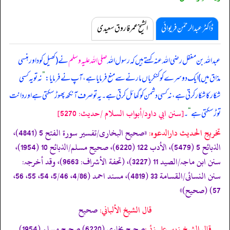
ڈاکٹر عبدالرحمٰن فریوائی
الشیخ عمر فاروق سعیدی
عبداللہ بن مغفل رضی اللہ عنہ کہتے ہیں کہ
رسول اللہ
صلی اللہ علیہ وسلم
نے (کھیل کود اور ہنسی
مذاق میں) ایک دوسرے کو کنکریاں مارنے سے منع فرمایا ہے، آپ نے فرمایا:
”
نہ تو یہ کسی
شکار کا شکار کرتی ہے، نہ کسی دشمن کو گھائل کرتی ہے۔ یہ تو صرف آنکھ پھوڑ سکتی ہے اور دانت
[سنن ابي داود/أبواب السلام /حدیث: 5270]
توڑ سکتی ہے
“
۔
تخریج الحدیث دارالدعوہ:
«‏‏‏‏صحیح البخاری/تفسیر سورة الفتح 5 (4841)،
الذبائح 5 (5479)، الأدب 122 (6220)، صحیح مسلم/الذبائح 10 (1954)،
سنن ابن ماجہ/الصید 11 (3227)، (تحفة الأشراف: 9663)، وقد أخرجہ:
سنن النسائی/القسامة 33 (4819)، مسند احمد (4/86، 5/46، 54، 55، 56،
57) (صحیح)»
قال الشيخ الألباني:
صحيح
قال الشيخ زبير على زئي:
صحيح بخاري (6220) صحيح مسلم (1954)