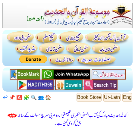
↩️
📌
🅰️
🧩
🔍
👥
🏠
Book Store
Ur-Latn
Eng
الحمدللہ! حدیث مبارک کی کتاب السنن الكبرى للبيهقي اردو عربی سرچ سہولت کے ساتھ
پیش کر دی گئی ہے۔