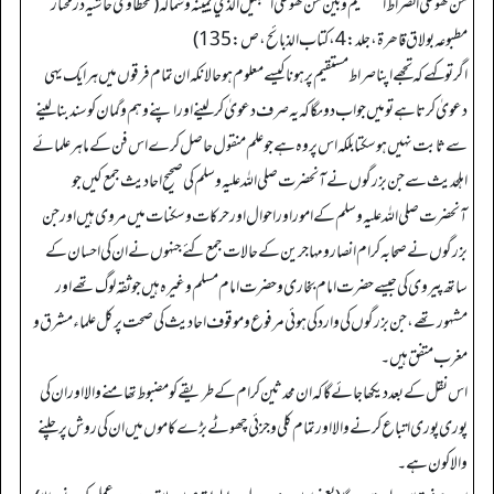
من ھو علیٰ الصراط المستقیم و بین من ھو علی السبیل الذي یمینه و شماله (طحطاوی حاشیہ در مختار
مطبوعہ بولاق قاھرة، جلد: 4، کتاب الذبائح، ص: 135)
اگر تو کہے کہ تجھے اپنا صراط مستقیم پر ہونا کیسے معلوم ہو حالانکہ ان تمام فرقوں میں ہر ایک یہی
دعویٰ کرتا ہے تو میں جواب دوںگا کہ یہ صرف دعویٰ کر لینے اور اپنے وہم و گمان کو سند بنا لینے
سے ثابت نہیں ہو سکتا بلکہ اس پر وہ ہے جو علم منقول حاصل کرے اس فن کے ماہر علمائے
اہلحدیث سے جن بزرگوں نے آنحضرت صلی اللہ علیہ وسلم کی صحیح احادیث جمع کیں جو
آنحضرت صلی اللہ علیہ وسلم کے امور اور احوال اور حرکات و سکنات میں مروی ہیں اور جن
بزرگوں نے صحابہ کرام انصار و مہاجرین کے حالات جمع کئے جنہوں نے ان کی احسان کے
ساتھ پیروی کی جیسے حضرت امام بخاری و حضرت امام مسلم وغیرہ ہیں جو ثقہ لوگ تھے اور
مشہور تھے، جن بزرگوں کی وارد کی ہوئی مرفوع و موقوف احادیث کی صحت پر کل علماء مشرق و
مغرب متفق ہیں۔
اس نقل کے بعد دیکھا جائے گا کہ ان محدثین کرام کے طریقے کو مضبوط تھامنے والا اور ان کی
پوری پوری اتباع کرنے والا اور تمام کلی و جزئی چھوٹے بڑے کاموں میں ان کی روش پر چلنے
والا کون ہے۔