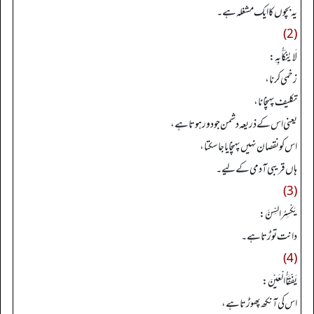
یہ بچوں کا ایک مشغلہ ہے۔
(2)
لَا يُنْكَأُ بِهِ:
زخمی کرنا،
تکلیف پہنچانا،
یعنی اس کے ذریعہ دشمن جو دور ہوتا ہے،
اس کو نقصان نہیں پہنچایا جاسکتا،
ہاں قریبی آدمی کے لیے۔
(3)
يَكْسِرُ السِّنَّ:
دانت توڑتا ہے۔
(4)
يَفْقَأُ الْعَيْنَ:
اس کی آنکھ پھوڑتا ہے،