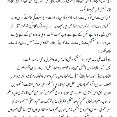
و في الحدیث جواز ھجر أن من خالف السنة و ترك کلامه ولا یدخل ذالك في النھي عن الھجر فوق ثلاث
فإنه یتعلق بمن ھجر بحظ نفسه۔
یعنی اس سے ان لوگوں سے ترک سلام و کلام جائز ثابت ہوا جو سنت کی مخالفت کریں اور یہ
عمل اس حدیث کے خلاف نہ ہوگا جس میں تین دن سے زیادہ ترک کلام کی مخالفت آئی ہے۔
اس لیے کہ وہ اپنے نفس کے لیے ہے اور یہ محبت سنت نبوی فداہ روحی کے لیے سچ ہے
یہی وہ صراط مستقیم ہے جس سے خدا ملے گا جیسا کہ علامہ طحطاوی نے مفصل بیان فرمایا ہے۔
فان قلت:
ماوقومک علی أنك علی صراط مستقیم و کل واحدمن ھٰذہ الفرق یدعي أنه علیه، قلت:
لیس ذالك بالإدعاء بل بالنّقل عن جھابذة الصحابة و علماء أھل الحدیث الذین جمعوا صحاح
الأحادیث في أمور رسول اﷲصلی اﷲتعالٰی علیه وسلم وأحواله وأقواله و حرکاته و سکناته و أحوال
أصحابه و الذین اتبعوھم بإحسان، مثل الإمام البخاري و مسلم وغیر ھما من الثّقات المشھور ین
الذین اتفق أھل المشرق و المغرب علی صحة مارووہ في کتبھم من أمور النبي صلی اﷲ تعالٰی علیه وسلم
و أصحابه رضي اللہ تعالیٰ عنھم ثم بعد النقل ینظر إلی الذي تمسك بھدیھم و افتفٰی أثرھم واھتدی
بسیرھم في الأصول و الفروع فیحکم بأنه من الذین ھم وھذا ھو الفارق بین الحق والباطل الممیز بین