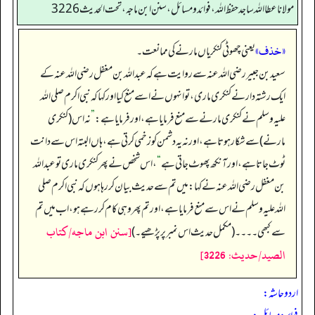
مولانا عطا الله ساجد حفظ الله، فوائد و مسائل، سنن ابن ماجه، تحت الحديث3226
«خذف»
یعنی چھوٹی کنکریاں مارنے کی ممانعت۔
سعید بن جبیر رضی اللہ عنہ سے روایت ہے کہ عبداللہ بن مغفل رضی اللہ عنہ کے
ایک رشتہ دار نے کنکری ماری، تو انہوں نے اسے منع کیا اور کہا کہ نبی اکرم صلی اللہ
علیہ وسلم نے کنکری مارنے سے منع فرمایا ہے، اور فرمایا ہے:
”
نہ اس (کنکری
مارنے) سے شکار ہوتا ہے، اور نہ یہ دشمن کو زخمی کرتی ہے، ہاں البتہ اس سے دانت
ٹوٹ جاتا ہے، اور آنکھ پھوٹ جاتی ہے
“
، اس شخص نے پھر کنکری ماری تو عبداللہ
بن مغفل رضی اللہ عنہ نے کہا: میں تم سے حدیث بیان کر رہا ہوں کہ نبی اکرم صلی
اللہ علیہ وسلم نے اس سے منع فرمایا ہے، اور تم پھر وہی کام کر رہے ہو، اب میں تم
[سنن ابن ماجه/كتاب
سے کبھی۔۔۔۔ (مکمل حدیث اس نمبر پر پڑھیے۔)
الصيد/حدیث: 3226]
اردو حاشہ: