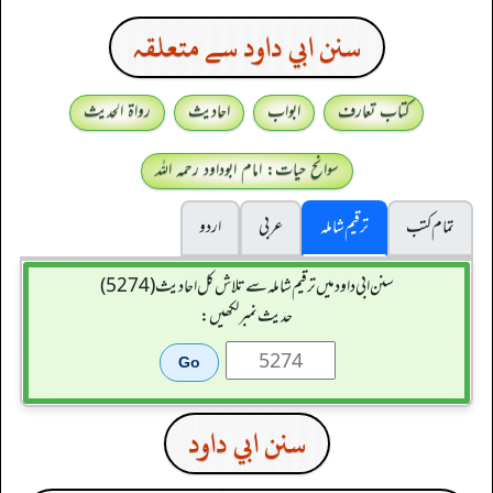
سنن ابي داود سے متعلقہ
کتاب تعارف
ابواب
احادیث
رواۃ الحدیث
سوانح حیات: امام ابوداود رحمہ اللہ
تمام کتب
ترقیم شاملہ
عربی
اردو
سنن ابي داود میں ترقیم شاملہ سے تلاش کل احادیث (5274)
حدیث نمبر لکھیں:
سنن ابي داود