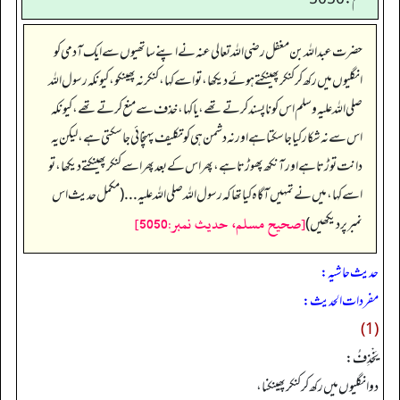
حضرت عبداللہ بن مغفل رضی اللہ تعالی عنہ نے اپنے ساتھیوں سے ایک آدمی کو
انگلیوں میں رکھ کر کنکر پھینکتے ہوئے دیکھا، تو اسے کہا، کنکر نہ پھینکو، کیونکہ رسول اللہ
صلی اللہ علیہ وسلم اس کو ناپسند کرتے تھے، یا کہا، خذف سے منع کرتے تھے، کیونکہ
اس سے نہ شکار کیا جا سکتا ہے اور نہ دشمن ہی کو تکلیف پہنچائی جا سکتی ہے، لیکن یہ
دانت توڑتا ہے اور آنکھ پھوڑتا ہے، پھر اس کے بعد پھر اسے کنکر پھینکتے دیکھا، تو
اسے کہا، میں نے تمہیں آگاہ کیا تھا کہ رسول اللہ صلی اللہ علیہ... (مکمل حدیث اس
[صحيح مسلم، حديث نمبر:5050]
نمبر پر دیکھیں)
حدیث حاشیہ:
مفردات الحدیث:
(1)
يَخْذِفُ:
دو انگلیوں میں رکھ کر کنکر پھینکنا،