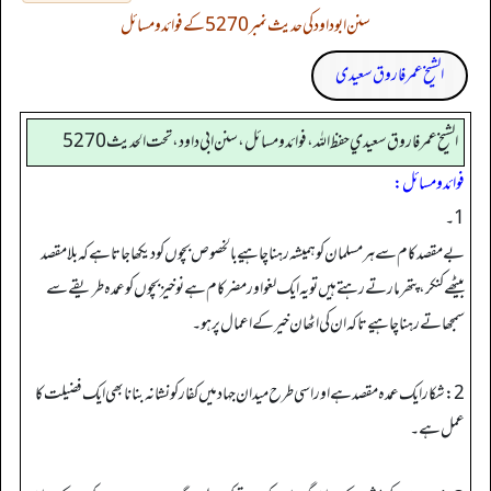
سنن ابوداود کی حدیث نمبر 5270 کے فوائد و مسائل
الشیخ عمر فاروق سعیدی
الشيخ عمر فاروق سعيدي حفظ الله، فوائد و مسائل، سنن ابي داود ، تحت الحديث 5270
فوائد ومسائل:
1۔
بے مقصد کام سے ہر مسلمان کو ہمیشہ رہنا چاہیے بالخصوص بچوں کو دیکھا جاتا ہے کہ بلا مقصد
بیٹھےکنکر، پتھر مارتے رہتے ہیں تو یہ ایک لغو اور مضر کام ہے نو خیزبچوں کو عمدہ طریقے سے
سمجھاتے رہنا چاہیے تاکہ ا ن کی اٹھان خیر کے اعمال پر ہو۔
2: شکار ایک عمدہ مقصد ہے اور اسی طرح میدان جہاد میں کفار کو نشانہ بنانا بھی ایک فضیلت کا
عمل ہے۔