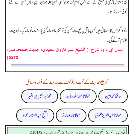
3: نشانہ بازی کی مشق کے لئے اگر یہ کام کرنا ہو تو کسی ایسی جگہ ہونا چاہیے جہاں کسی کے لئے
کو ئی ضررنہ ہو۔
4: اگر اس کارستانی میں کسی عاقل بالغ سے کسی کی آنکھ پھوٹ گئی یادانت ٹوٹ گیا، تو دیت
لازم آئے گی۔
[سنن ابی داود شرح از الشیخ عمر فاروق سعیدی، حدیث/صفحہ نمبر:
5270]
تخریج الحدیث کے تحت دیگر کتب سے حدیث کے فوائد و مسائل
حافظ محمد امین
مولانا عطا اللہ ساجد
محمد ابراہیم بن بشیر
مولانا عبد العزیز علوی
مولانا داود راز
الشیخ عبدالستار الحماد
فوائد ومسائل از الشيخ حافظ محمد امين حفظ الله سنن نسائي تحت الحديث4819