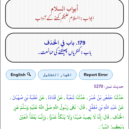
أبواب السلام
ابواب: السلام علیکم کہنے کے آداب
179. باب في الخذف
باب: کنکریاں پھینکنے کی ممانعت۔
Report Error
اظهار التشكيل
🔍 English
حدیث نمبر:
5270
حَدَّثَنَا
حَفْصُ بْنُ عُمَرَ
, حَدَّثَنَا
شُعْبَةُ
, عَنْ
قَتَادَةَ
, عَنْ
عُقْبَةَ بْنِ صُهْبَانَ
,
عَنْ
عَبْدِ اللَّهِ بْنِ مُغَفَّلٍ
, قَالَ:" نَهَى رَسُولُ اللَّهِ صَلَّى اللَّهُ عَلَيْهِ وَسَلَّمَ عَنِ
الْخَذْفِ , قَالَ: إِنَّهُ لَا يَصِيدُ صَيْدًا وَلَا يَنْكَأُ عَدُوًّا , وَإِنَّمَا يَفْقَأُ الْعَيْنَ
وَيَكْسِرُ السِّنَّ".