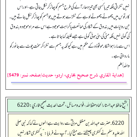
نہیں ٹکراتی بلکہ تیر یا کسی بھی تیز دھار آلے کی طرح جسم کو پھاڑ کر نکل جاتی ہے، اور اس
کارتوس میں چھوٹے چھوٹے لوہے کے ٹکڑے ہوتے ہیں جو جسم کو پھاڑ کر نکل جاتے ہیں۔
جن روایات میں بندوق کے شکار کی ممانعت یا کراہت موجود ہے اس سے مراد موجودہ بندوق
کی گولی نہیں بلکہ مٹی کی بنی ہوئی گولی ہے جسے غلیلہ کہا جاتا ہے۔
اس سے مارا ہوا شکار موقوذہ کے حکم میں ہے کیونکہ یہ جسم سے ٹکرا کر سخت چوٹ سے جانور کو
مار دیتی ہے۔
واللہ أعلم
[هداية القاري شرح صحيح بخاري، اردو، حدیث/صفحہ نمبر: 5479]
الشيخ حافط عبدالستار الحماد حفظ الله، فوائد و مسائل، تحت الحديث صحيح بخاري:6220
6220. حضرت عبداللہ بن مغفل مزنی ؓ سے روایت ہے انہوں نے کہا کہ نبی صلی
اللہ علیہ وسلم نے کنکری پھینکنے سے منع کیا۔ آپ نے فرمایا:
”
یہ کنکری شکار نہیں