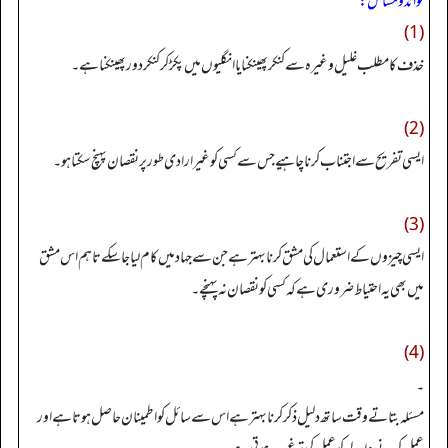
فوائد و مسائل:
(1)
خذف کا مطلب غلیل وغیرہ سے کنکر پھینکنا یا انگلیوں میں پکڑ کر کنکر دور پھینکنا ہے۔
(2)
ایسی تفریح سےاجتناب کرنا چاہیے جس سے کسی کو غیر ارادی طور پر نقصان پہنچ سکتا ہو۔
(3)
ایسی چیزوں کے استعمال کی مشق کرنا بہتر ہے جن سے جہاد میں کام لیا جا سکے تاہم اس مشق
میں بھی یہ احتیاط ضروری ہے کہ کسی کو نقصان نہ پہنچے۔
(4)
۔
مسئلہ بتاتے وقت ساتھ دلیل ذکر کرنا بہتر ہے اس سے سائل کو اطمینان حاصل ہوتا ہے اور