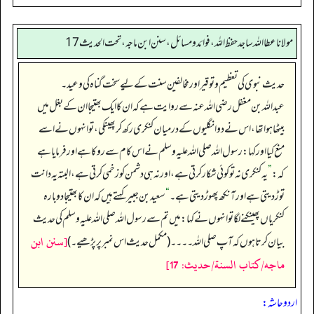
مولانا عطا الله ساجد حفظ الله، فوائد و مسائل، سنن ابن ماجه، تحت الحديث17
حدیث نبوی کی تعظیم و توقیر اور مخالفین سنت کے لیے سخت گناہ کی وعید۔
عبداللہ بن مغفل رضی اللہ عنہ سے روایت ہے کہ ان کا ایک بھتیجا ان کے بغل میں
بیٹھا ہوا تھا، اس نے دو انگلیوں کے درمیان کنکری رکھ کر پھینکی، تو انہوں نے اسے
منع کیا اور کہا: رسول اللہ صلی اللہ علیہ وسلم نے اس کام سے روکا ہے اور فرمایا ہے
کہ:
”
یہ کنکری نہ تو کوئی شکار کرتی ہے، اور نہ ہی دشمن کو زخمی کرتی ہے، البتہ یہ دانت
توڑ دیتی ہے اور آنکھ پھوڑ دیتی ہے۔‏‏‏‏
“
سعید بن جبیر کہتے ہیں کہ ان کا بھتیجا دوبارہ
کنکریاں پھینکنے لگا تو انہوں نے کہا: میں تم سے رسول اللہ صلی اللہ علیہ وسلم کی حدیث
[سنن ابن
بیان کرتا ہوں کہ آپ صلی اللہ۔۔۔۔ (مکمل حدیث اس نمبر پر پڑھیے۔)
ماجه/كتاب السنة/حدیث: 17]
اردو حاشہ: