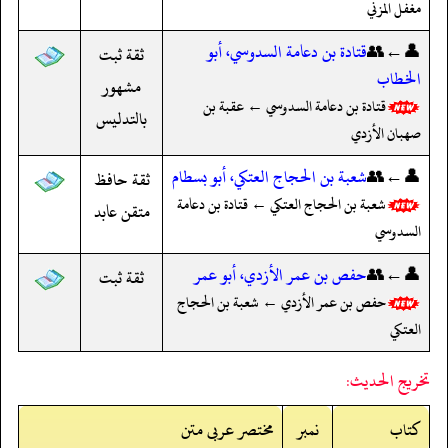
مغفل المزني
👤←👥
قتادة بن دعامة السدوسي، أبو
ثقة ثبت
الخطاب
مشهور
قتادة بن دعامة السدوسي ← عقبة بن
بالتدليس
صهبان الأزدي
👤←👥
شعبة بن الحجاج العتكي، أبو بسطام
ثقة حافظ
شعبة بن الحجاج العتكي ← قتادة بن دعامة
متقن عابد
السدوسي
👤←👥
حفص بن عمر الأزدي، أبو عمر
ثقة ثبت
حفص بن عمر الأزدي ← شعبة بن الحجاج
العتكي
تخريج الحديث:
کتاب
نمبر
مختصر عربی متن