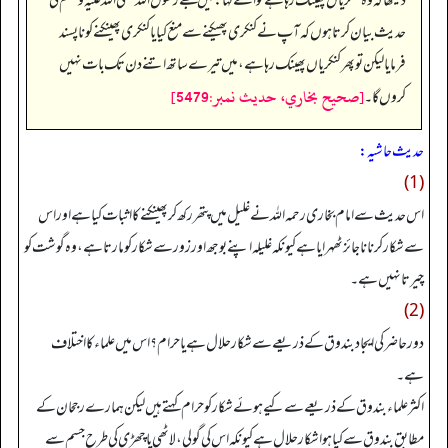
دیکھا کہ وہ کنکریاں پھینک رہا ہے تو اسے کہا: میں تجھے رسول اللہ صلی اللہ علیہ وسلم کی
حدیث بیان کرتا ہوں کہ آپ نے کنکری پھیکنےسے منع کیا یا کنکری پھینکنے کو ناپسند
فرمایا لیکن تو پھر کنکریاں پھینک رہا ہے، میں تیرے ساتھ اتنے دن تک بات نہیں
[صحيح بخاري، حديث نمبر:5479]
کروں گا۔
حدیث حاشیہ:
(1)
اس حدیث سے امام بخاری رحمہ اللہ نے غلیل میں پتھر رکھ کر پھینکنے کا اثبات کیا ہے اور اس
سے شکار کرنا ناجائز ٹھہرایا ہے کیونکہ غلیلہ اپنے بوجھ اور زور سے شکار کو مارتا ہے، وہ گوشت کو
چیرتا نہیں ہے۔
(2)
دور حاضر کی ایجاد بندوق کے ذریعے سے شکار حلال ہے یا حرام؟ اس میں علماء کا اختلاف
ہے۔
اکثر علماء بندوق کے ذریعے سے کیے ہوئے شکار کو حرام کہتے ہیں لیکن ہمارے رجحان کے
مطابق بندوق سے کیا ہوا شکار حلال ہے کیونکہ اس کی گولی، لاٹھی یا چھڑی کی طرح جسم سے