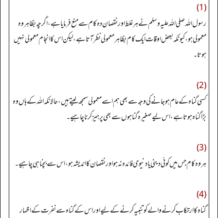
(1)
رسول اللہ صلی اللہ علیہ وسلم نے ہر غلط اور نقصان دہ کام سے منع فرمایا ہے، اگرچہ بظاہر وہ
معمولی ہو، کیونکہ بعض اوقات ایک کام بظاہر معمولی نظر آتا ہے، لیکن اس کا انجام معمولی نہیں
ہوتا۔
(2)
کسی گناہ کے عام ہو جانے کی وجہ سے بھی ہم اسے معمولی سمجھ لیتے ہیں، حالانکہ اللہ کے ہاں وہ
بڑا گناہ ہوتا ہے، اس لیے صغیرہ گناہوں سے بھی پرہیز کرنا چاہیے۔
(3)
ہر وہ کام جس میں کوئی دینی یا دنیوی فائدہ نہ ہو اور نقصان کا اندیشہ ہو، اس سے بچنا ہی چاہیے۔
(4)
گناہ کا ارتکاب کرنے والے کو تنبیہ کرنے کے لیے اور اس کے گناہ سے نفرت کے اظہار