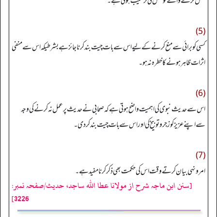
عمل کرنے والے کو عمل کی ترغیب ہوتی ہے۔
(5)
کسی کو برائی سے منع کرنے کے لیے اس سے بات چیت بند کرنا جائز ہے بشرطیکہ اس سے منفی
اثرات ظاہر ہونے کا خطرہ نہ ہو۔
(6)
اس سے حدیث نبوی کی اہمیت واضح ہوتی ہے کہ صحابی نے حدیث پر عمل نہ کرنے کی وجہ
سے اپنے عزیز کو زجر و توبیخ کی اور اس سے بات چیت بند کر دی۔
(7)
امر ونہی بیان کرتے وقت اس کی حکمت بھی ذکر کرنا مفید ہے۔
[سنن ابن ماجہ شرح از مولانا عطا الله ساجد، حدیث/صفحہ نمبر:
3226]