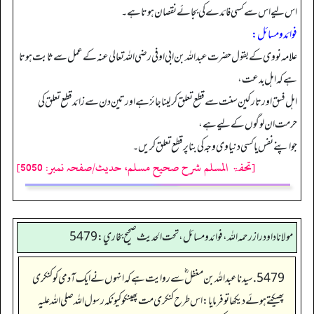
اس لیے اس سے کسی فائدے کی بجائے نقصان ہوتا ہے۔
فوائد ومسائل:
علامہ نووی کے بقول حضرت عبداللہ بن ابی اوفی رضی اللہ تعالی عنہ کے عمل سے ثابت ہوتا
ہے کہ اہل بدعت،
اہل فسق اور تارکین سنت سے قطع تعلق کر لینا جائز ہے اور تین دن سے زائد قطع تعلق کی
حرمت ان لوگوں کے لیے ہے،
جو اپنے نفس یا کسی دنیاوی وجہ کی بنا پر قطع تعلق کریں۔
[تحفۃ المسلم شرح صحیح مسلم، حدیث/صفحہ نمبر: 5050]
مولانا داود راز رحمه الله، فوائد و مسائل، تحت الحديث صحيح بخاري: 5479
5479. سیدنا عبداللہ بن مغفل ؓ سے روایت ہے کہ انہوں نے ایک آدمی کو کنکری
پھیکتے ہوئے دیکھا تو فرمایا: اس طرح کنکری مت پھینکو کیونکہ رسول اللہ صلی اللہ علیہ