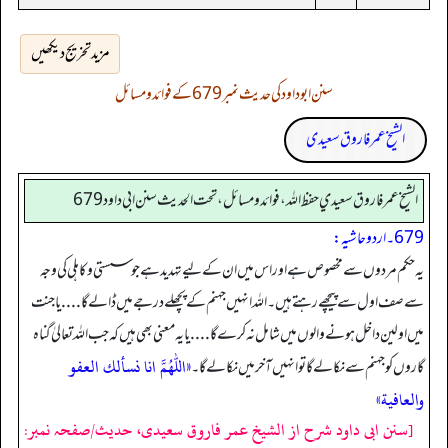
مزید تخریج دیکھیں
سنن ابوداود کی حدیث نمبر 679 کے فوائد و مسائل
الشیخ عمر فاروق سعیدی
الشيخ عمر فاروق سعيدي حفظ الله، فوائد و مسائل، تحت الحديث سنن ابي داود 679
679۔ اردو حاشیہ:
یہ حکم مردوں سے مخصوص ہے اور اس میں ان کے لیے تہدید ہے جو سستی و کاہلی کی وجہ
سے صف اول سے پیچھے رہتے ہیں۔ اللہ انہیں جہنم کے پچھلے درجے میں ڈالے گا . . . . یا جنت
میں اولین داخل ہونے والوں میں شامل نہ کرے گا . . . . یا یہ معنی بھی ہیں کہ جب اللہ تعالیٰ گناہ
«اللهم انا نسألك العفو
گاروں کو جہنم سے نکالے گا تو انہیں آخر میں نکالے گا۔
والعافية»
[سنن ابی داود شرح از الشیخ عمر فاروق سعیدی، حدیث/صفحہ نمبر: