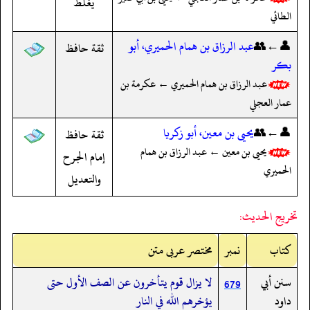
يغلط
الطائي
👤←👥
عبد الرزاق بن همام الحميري، أبو
ثقة حافظ
بكر
عبد الرزاق بن همام الحميري ← عكرمة بن
عمار العجلي
👤←👥
يحيى بن معين، أبو زكريا
ثقة حافظ
يحيى بن معين ← عبد الرزاق بن همام
إمام الجرح
الحميري
والتعديل
تخريج الحديث:
کتاب
نمبر
مختصر عربی متن
سنن أبي
لا يزال قوم يتأخرون عن الصف الأول حتى
679
داود
يؤخرهم الله في النار