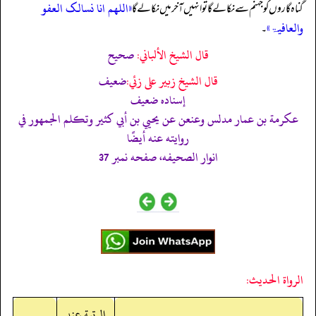
«اللھم انا نسالک العفو
گناہ گاروں کو جہنم سے نکالے گا تو انہیں آخر میں نکالے گا
والعافیۃ»
۔
قال الشيخ الألباني:
صحيح
قال الشيخ زبير على زئي:
ضعيف
إسناده ضعيف
عكرمة بن عمار مدلس وعنعن عن يحيي بن أبي كثير وتكلم الجمھور في
روايته عنه أيضًا
انوار الصحيفه، صفحه نمبر 37
الرواة الحديث:
الرتبة عند