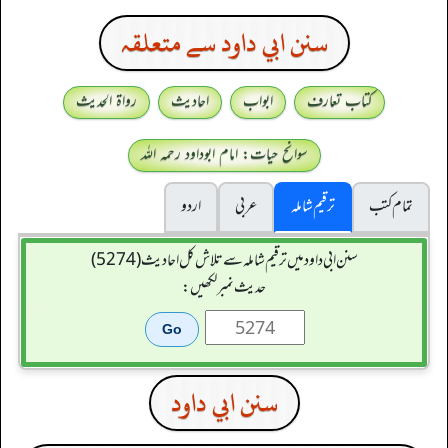
سنن ابي داود سے متعلقہ
کتاب تعارف
ابواب
احادیث
رواۃ الحدیث
سوانح حیات: امام ابوداود رحمہ اللہ
تمام کتب
ترقیم شاملہ
عربی
اردو
سنن ابي داود میں ترقیم شاملہ سے تلاش کل احادیث (5274)
حدیث نمبر لکھیں:
سنن ابي داود