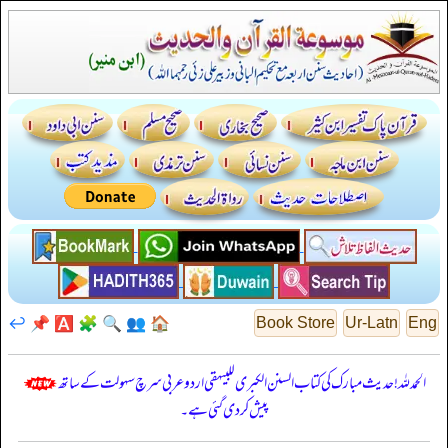
↩️
📌
🅰️
🧩
🔍
👥
🏠
Book Store
Ur-Latn
Eng
الحمدللہ! حدیث مبارک کی کتاب السنن الكبرى للبيهقي اردو عربی سرچ سہولت کے ساتھ
پیش کر دی گئی ہے۔