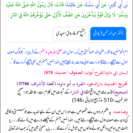
بْنِ أَبِي كَثِيرٍ
، عَنْ
أَبِي سَلَمَةَ
، عَنْ
عَائِشَةَ
، قَالَتْ: قَالَ رَسُولُ اللَّهِ صَلَّى اللَّهُ عَلَيْهِ
وَسَلَّمَ:" لَا يَزَالُ قَوْمٌ يَتَأَخَّرُونَ عَنِ الصَّفِّ الْأَوَّلِ حَتَّى يُؤَخِّرَهُمُ اللَّهُ فِي النَّارِ".
ڈاکٹر عبدالرحمٰن فریوائی
الشیخ عمر فاروق سعیدی
ام المؤمنین عائشہ رضی اللہ عنہا کہتی ہیں کہ
رسول اللہ
صلی اللہ علیہ وسلم
نے فرمایا:
”
جو لوگ صف
اول سے پیچھے رہتے (اور اسے اپنی عادت بنا لیتے) ہیں اللہ انہیں جہنم میں بھی پیچھے کر دے گا
“
۔
[سنن ابي داود/تفرح أبواب الصفوف /حدیث: 679]
تخریج الحدیث دارالدعوہ:
«‏‏‏‏تفرد بہ أبو داود، (تحفة الأشراف: 17786)
(صحیح)»
«في النار»
‏‏‏‏ (حدیث میں واقع لفظ
کے ثبوت میں کلام ہے، ملاحظہ ہو: صحیح
الترغیب: 510، وتراجع الالبانی: 146)
وضاحت:
یہ حکم مردوں سے مخصوص ہے اور اس میں ان کے لیے تہدید ہے جو سستی و کاہلی
کی وجہ سے صف اول سے پیچھے رہتے ہیں۔ اللہ انہیں جہنم کے پچھلے درجے میں ڈالے گا۔۔۔ یا
جنت میں اولین داخل ہونے والوں میں شامل نہ کرے گا۔۔۔ یا یہ معنی بھی ہیں کہ جب اللہ تعالیٰ