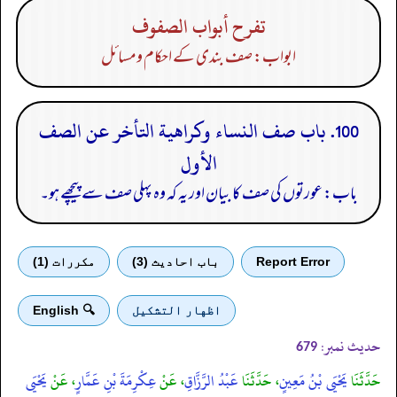
تفرح أبواب الصفوف
ابواب: صف بندی کے احکام ومسائل
100. باب صف النساء وكراهية التأخر عن الصف
الأول
باب: عورتوں کی صف کا بیان اور یہ کہ وہ پہلی صف سے پیچھے ہو۔
Report Error
باب احادیث (3)
مكررات (1)
اظهار التشكيل
🔍 English
حدیث نمبر:
679
حَدَّثَنَا
يَحْيَى بْنُ مَعِينٍ
، حَدَّثَنَا
عَبْدُ الرَّزَّاقِ
، عَنْ
عِكْرِمَةَ بْنِ عَمَّارٍ
، عَنْ
يَحْيَى