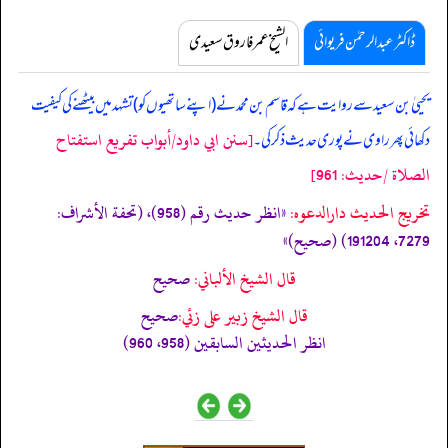
ڈاکٹر عبدالرحمٰن فریوائی
الشیخ عمر فاروق سعیدی
یحییٰ بن سعید سے روایت ہے کہ
قاسم بن محمد نے (اپنے ساتھیوں کو) تشہد میں بیٹھنے کی کیفیت
[سنن ابي داود/أبواب تفريع استفتاح
دکھائی پھر راوی نے پوری حدیث ذکر کی۔
الصلاة /حدیث: 961]
تخریج الحدیث دارالدعوہ:
«‏‏‏‏انظر حدیث رقم (958)، (تحفة الأشراف:
7279، 191204) (صحیح)»
قال الشيخ الألباني:
صحيح
قال الشيخ زبير على زئي:
صحيح
انظر الحديثين السابقين (958، 960)