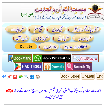
↩️
📌
🅰️
🧩
🔍
👥
🏠
Book Store
Ur-Latn
Eng
الحمدللہ! حدیث مبارک کی کتاب السنن الكبرى للبيهقي اردو عربی سرچ سہولت کے ساتھ
پیش کر دی گئی ہے۔