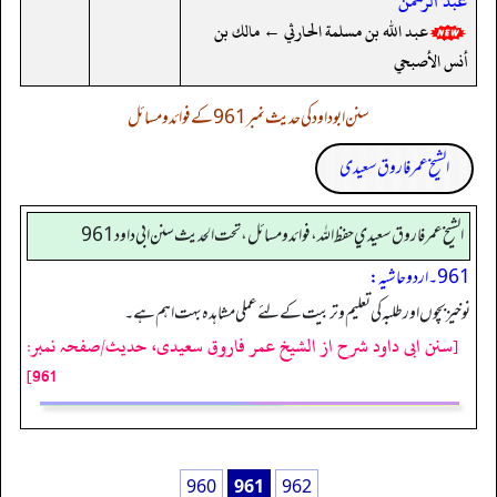
عبد الرحمن
عبد الله بن مسلمة الحارثي ← مالك بن
أنس الأصبحي
سنن ابوداود کی حدیث نمبر 961 کے فوائد و مسائل
الشیخ عمر فاروق سعیدی
الشيخ عمر فاروق سعيدي حفظ الله، فوائد و مسائل، تحت الحديث سنن ابي داود 961
961۔ اردو حاشیہ:
نوخیز بچوں اور طلبہ کی تعلیم و تربیت کے لئے عملی مشاہدہ بہت اہم ہے۔
[سنن ابی داود شرح از الشیخ عمر فاروق سعیدی، حدیث/صفحہ نمبر:
961]
960
961
962