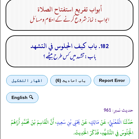
أبواب تفريع استفتاح الصلاة
ابواب: نماز شروع کرنے کے احکام ومسائل
182. باب كيف الجلوس في التشهد
باب: تشہد میں کس طرح بیٹھے؟
Report Error
باب احادیث (6)
اظهار التشكيل
🔍 English
حدیث نمبر:
961
حَدَّثَنَا
الْقَعْنَبِيُّ
، عَنْ
مَالِكٍ
، عَنْ
يَحْيَى بْنِ سَعِيدٍ
، أَنَّ الْقَاسِمَ بْنَ مُحَمَّدٍ أَرَاهُمُ
الْجُلُوسَ فِي التَّشَهُّدِ، فَذَكَرَ الْحَدِيثَ.