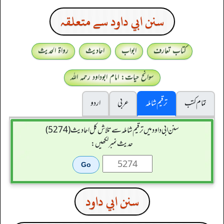
سنن ابي داود سے متعلقہ
کتاب تعارف
ابواب
احادیث
رواۃ الحدیث
سوانح حیات: امام ابوداود رحمہ اللہ
تمام کتب
ترقیم شاملہ
عربی
اردو
سنن ابي داود میں ترقیم شاملہ سے تلاش کل احادیث (5274)
حدیث نمبر لکھیں:
سنن ابي داود