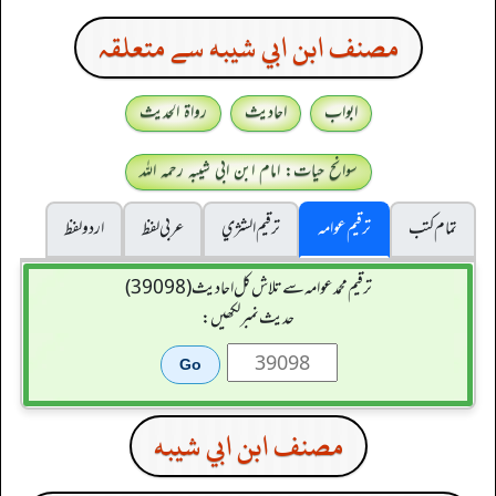
مصنف ابن ابي شيبه سے متعلقہ
ابواب
احادیث
رواۃ الحدیث
سوانح حیات: امام ابن ابی شیبہ رحمہ اللہ
تمام کتب
ترقیم عوامہ
ترقيم الشژي
عربی لفظ
اردو لفظ
ترقیم محمدعوامہ سے تلاش کل احادیث (39098)
حدیث نمبر لکھیں:
مصنف ابن ابي شيبه