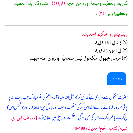
تشريفا وتعظيما ومهابة، وزد من حجه
(او)
(٢)
اعتمره تشريفا وتعظيما
وتكبيرا وبرا"
(٣)
.
ريفرينس و تحكيم الحدیث:
(١) زاد في [هـ]: (في).
(٢) في [ص، ز]: (و).
(٣) مرسل مجهول؛ مكحول ليس صحابيًا، والراوي عنه مبهم.
اردو ترجمہ
حضرت مکحول سے مروی ہے کہ نبی کریم صلی اللہ علیہ وآلہ وسلم کی نظر مبارک جب بیت اللہ پر
پڑتی تو یہ دعا فرماتے: اے اللہ اس گھر کی عظمت و ہیئت اور بزرگی میں اضافہ فرما اور جو شخص اس کا
[مصنف ابن ابي
حج کرے یا عمرہ کرے اس کی بھی بزرگی، عظمت اور نیکی میں اضافہ فرما۔
شيبه/كتاب الحج/حدیث: 16488]