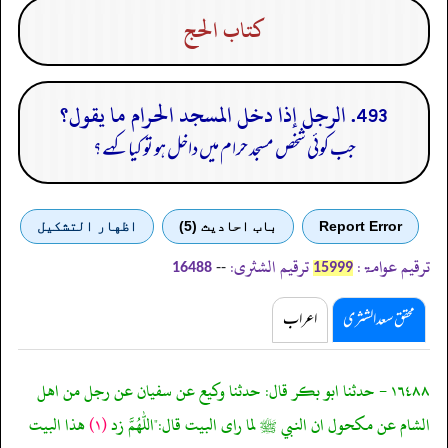
كتاب الحج
493. الرجل إذا دخل المسجد الحرام ما يقول؟
جب کوئی شخص مسجد حرام میں داخل ہو تو کیا کہے؟
Report Error
باب احادیث (5)
اظهار التشكيل
ترقیم عوامۃ:
ترقیم الشثری:
--
16488
15999
محقق سعد الشثری
اعراب
١٦٤٨٨ - حدثنا ابو بكر قال: حدثنا وكيع عن سفيان عن رجل من اهل
الشام عن مكحول ان النبي ﷺ لما راى البيت قال:"اللهم زد
(١)
هذا البيت