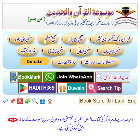
↩️
📌
🅰️
🧩
🔍
👥
🏠
Book Store
Ur-Latn
Eng
الحمدللہ! حدیث مبارک کی کتاب السنن الكبرى للبيهقي اردو عربی سرچ سہولت کے ساتھ
پیش کر دی گئی ہے۔