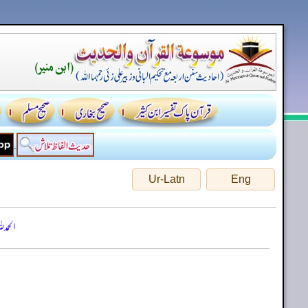
Ur-Latn
Eng
الحمد