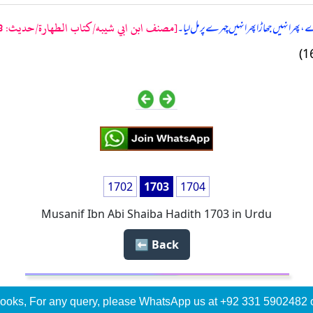
[مصنف ابن ابي شيبه/كتاب الطهارة/حدیث: 1703]
 پھر انہیں جھاڑا پھر انہیں چہرے پر مل لیا۔
1702
1703
1704
Musanif Ibn Abi Shaiba Hadith 1703 in Urdu
Back ⬅️
ooks, For any query, please WhatsApp us at +92 331 5902482 