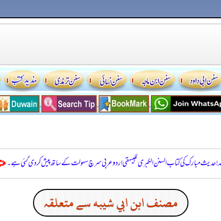
للہ! حدیث مبارک کی کتاب السنن الكبرى للبيهقي اردو عربی سرچ سہولت کے ساتھ پیش کر دی گئی ہے۔
مصنف ابن ابي شيبه سے متعلقہ