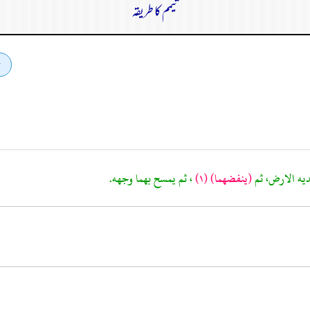
تیمم کا طریقہ
(ينفضهما)
(١)
، ثم يمسح بهما وجهه.