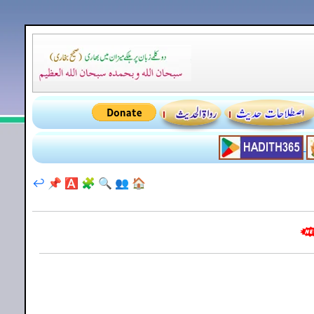
↩️
📌
🅰️
🧩
🔍
👥
🏠