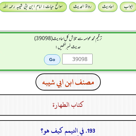
ابواب
احادیث
رواۃ الحدیث
سوانح حیات: امام ابن ابی شیبہ رحمہ اللہ
ترقیم محمدعوامہ سے تلاش کل احادیث (39098)
حدیث نمبر لکھیں:
مصنف ابن ابي شيبه
كتاب الطهارة
193. في التيمم كيف هو؟