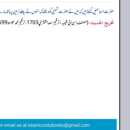
حضرت اسماعیل کہتے ہیں کہ میں نے حضرت شعبی کو دیکھا کہ انہوں نے پہلے زمین پر ہاتھ مارے،
تخریج الحدیث:
(مصنف ابن ابي شيبه: ترقيم سعد الشثري 1703، ترقيم محمد عوامة 1699)
or email us at islamicurdubooks@gmail.com