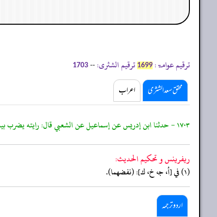
ترقیم عوامۃ:
ترقیم الشثری:
--
1703
1699
محقق سعد الشثری
اعراب
١٧٠٣ - حدثنا ابن إدريس عن إسماعيل عن الشعبي قال: رايته يضرب بيديه الارض، ثم
ريفرينس و تحكيم الحدیث:
(١) في [أ، جـ، خ، ك]: (نفضهما).
اردو ترجمہ