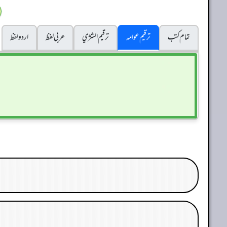
تمام کتب
ترقیم عوامہ
ترقيم الشژي
عربی لفظ
اردو لفظ