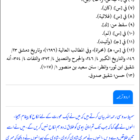
(٧) في [س]: (كان).
(٨) في [س]: (فلاثية).
(٩) سقط من: [ك].
(١٠) في [س]: (لم).
(١١) في [جـ]: (وأتيت).
(١٢) في [س، هـ]: (محراة)، وفي المطالب العالية (١٦٩٦)، وتاريخ دمشق ٢٣/
١٤٦، والتاريخ الكبير ٤/ ٢٤٦، والجرح والتعديل ٤/ ٣٧٢، والثقات ٤/ ٣٥٤، أنه
شقيق ابن ثور، وانظر: سنن سعيد بن منصور ١/ (١٠١٧).
(١٣) حسن؛ شقيق صدوق.
اردو ترجمہ
سمیط سدوسی رحمہ اللہ بیان کرتے ہیں کہ میں نے ایک عورت کے لئے نکاح کا پیغام بھیجا،
انہوں نے مجھے کہا کہ جب تک تم اپنی بیوی کو طلاق نہ دو ہم نکاح نہیں کریں گے، میں نے اسے
تین طلاقیں دے دیں، انہوں نے میری شادی کرادی، شادی کے بعد انہوں نے دیکھا کہ میری