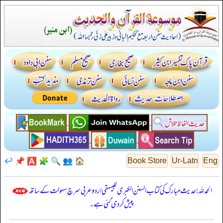
↩️
📌
🅰️
🧩
🔍
👥
🏠
Book Store
Ur-Latn
Eng
الحمدللہ! حدیث مبارک کی کتاب السنن الكبرى للبيهقي اردو عربی سرچ سہولت کے ساتھ
پیش کر دی گئی ہے۔