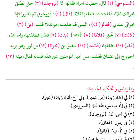
(السدوسي)
(٢)
قال: خطبت امراة فقالوا: لا
(نزوجك)
(٣)
حتى تطلق
امراتك ثلاثا فقلت: قد طلقتها ثلاثا
(قال)
(٤)
: فزوجوني ثم نظروا فإذا
امراتي عندي
(فقالوا)
(٥)
: اليس قد طلقت امراتك؟ قلت:
(بلى)
(٦)
(كانت)
(٧)
تحتي
(فلانة)
(٨)
⦗١٥١⦘
(بنت)
(٩)
فلان فطلقتها، واما هذه
(فلم)
(١٠)
اطلقها،
(فاتيت)
(١١)
شقيق بن
(مجزاة)
(١٢)
بن ثور وهو يريد
الخروج إلى عثمان فقلت: سل امير المؤمنين عن هذه فساله فقال: نيته
(١٣)
.
ريفرينس و تحكيم الحدیث:
(١) في [هـ]: زيادة (بن عمير)، وفي [خ، ك]: زيادة (عن).
(٢) في [أ، ب، س، ط، ك]: (السروسي).
(٣) في [س، ك]: (تزوجك).
(٤) في [س]: (فقال).
(٥) في [أ، ب]: (قالوا).
(٦) في [أ، ب، س، ز، ط]: (بل).