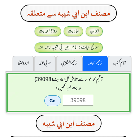
مصنف ابن ابي شيبه سے متعلقہ
ابواب
احادیث
رواۃ الحدیث
سوانح حیات: امام ابن ابی شیبہ رحمہ اللہ
تمام کتب
ترقیم عوامہ
ترقيم الشژي
عربی لفظ
اردو لفظ
ترقیم محمدعوامہ سے تلاش کل احادیث (39098)
حدیث نمبر لکھیں:
مصنف ابن ابي شيبه