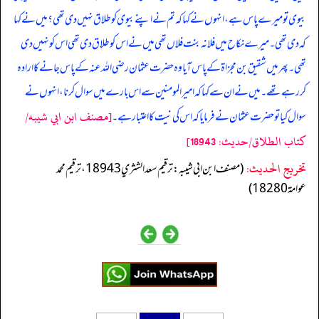
بیوی تو میرے پاس ہے، انہوں نے کہا کہ تم نے اپنے بیوی کو طلاق نہیں دی تھی؟ میں نے کہا
کہ دی تھی۔ میرے نکاح میں فلانہ بنت فلاں تھی میں نے اس کو طلاق دی تھی اس کو نہیں دی
تھی۔ پھر میں شقیق بن مجزاۃ کے پاس آیا وہ حضرت عثمان رضی اللہ عنہ کے پاس جانے کا ارادہ
کررہے تھے۔ میں نے ان سے کہا کہ امیر المومنین سے اس بارے میں سوال کرنا، انہوں نے
[مصنف ابن ابي شيبه/
سوال کیا تو حضرت عثمان نے فرمایا کہ اس کی نیت کا اعتبار ہے۔
كتاب الطلاق/حدیث: 18943]
تخریج الحدیث:
(مصنف ابن ابي شيبه: ترقيم سعد الشثري 18943، ترقيم محمد
عوامة 18280)