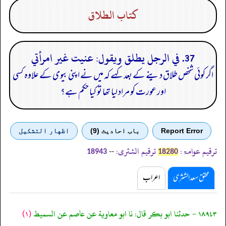
كتاب الطلاق
37. في الرجل يطلق ويقول: عنيت غير امرأتي
اگر کوئی شخص طلاق دینے کے بعد کہے کہ میں نے اپنی بیوی کے علاوہ کسی
اور عورت کو مراد لیا تھا تو کیا حکم ہے؟
Report Error
باب احادیث (9)
اظهار التشكيل
ترقیم عوامۃ:
ترقیم الشثری:
--
18943
18280
محقق سعد الشثری
اعراب
١٨٩٤٣ - حدثنا ابو بكر قال: نا ابو معاوية عن عاصم عن السميط
(١)