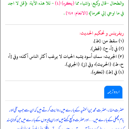
والطحال -قال وكيع: واشياء مما
(يكره)
(٤)
- تلا هذه الآية: ﴿قل لا اجد
في ما اوحي إلي محرما﴾
[الانعام: ١٤٥]
.
ريفرينس و تحكيم الحدیث:
(١) سقط من: [ط].
(٢) في [أ، ح]: (قطر).
(٣) الجريث: سمك أسود يشبه الحيات لا يرغب أكثر الناس أكله، وفي [أ،
ح، ط]: (الحريث)، وفي [ز]: (الجري).
(٤) في [ط]: (تكره).
اردو ترجمہ
حضرت منذر، حضرت محمد بن الحنفیہ کے بارے میں روایت کرتے ہیں کہ ان سے جب تلی اور
بام مچھلی کے بارے میں… اور حضرت وکیع کہتے ہیں اور ان چیزوں کے بارے میں جن کو ناپسند