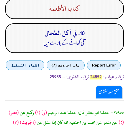
كتاب الأطعمة
10. في أكل الطحال
تلی کھانے کے بارے میں
Report Error
باب احادیث (7)
اظهار التشكيل
ترقیم عوامۃ:
ترقیم الشثری:
--
25955
24852
محقق سعد الشثری
٢٥٩٥٥ - حدثنا ابو بكر قال: حدثنا عبد الرحيم
(و)
(١)
وكيع عن
(فطر)
(٢)
عن منذر عن محمد بن الحنفية انه كان إذا سئل عن
(الجريث)
(٣)