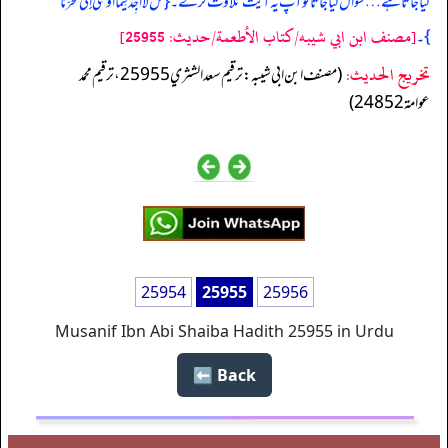
کیا جاتا ہے … سوال کیا جاتا تو آپ یہ آیت تلاوت کرتے۔ { قُلْ لاَ أَجِدُ فِیمَا أُوحِیَ إِلَیَّ مُحَرَّمًا
[مصنف ابن ابي شيبه/كتاب الأطعمة/حدیث: 25955]
}۔
تخریج الحدیث:
(مصنف ابن ابي شيبه: ترقيم سعد الشثري 25955، ترقيم محمد
عوامة 24852)
25954
25955
25956
Musanif Ibn Abi Shaiba Hadith 25955 in Urdu
Back ⬅️