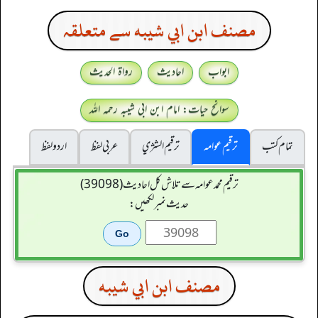
مصنف ابن ابي شيبه سے متعلقہ
ابواب
احادیث
رواۃ الحدیث
سوانح حیات: امام ابن ابی شیبہ رحمہ اللہ
تمام کتب
ترقیم عوامہ
ترقيم الشژي
عربی لفظ
اردو لفظ
ترقیم محمدعوامہ سے تلاش کل احادیث (39098)
حدیث نمبر لکھیں:
مصنف ابن ابي شيبه