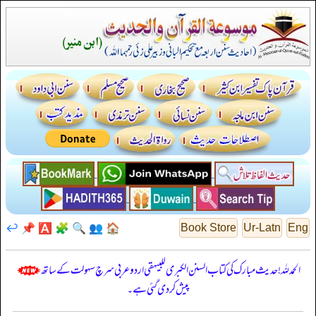
↩️
📌
🅰️
🧩
🔍
👥
🏠
Book Store
Ur-Latn
Eng
الحمدللہ! حدیث مبارک کی کتاب السنن الكبرى للبيهقي اردو عربی سرچ سہولت کے ساتھ
پیش کر دی گئی ہے۔