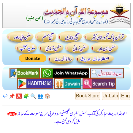
↩️
📌
🅰️
🧩
🔍
👥
🏠
Book Store
Ur-Latn
Eng
الحمدللہ! حدیث مبارک کی کتاب السنن الكبرى للبيهقي اردو عربی سرچ سہولت کے ساتھ
پیش کر دی گئی ہے۔