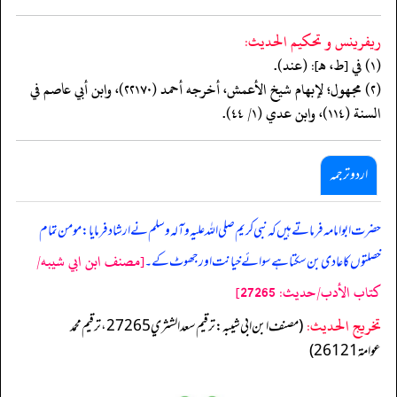
ريفرينس و تحكيم الحدیث:
(١) في [ط، هـ]: (عند).
(٢) مجهول؛ لإبهام شيخ الأعمش، أخرجه أحمد (٢٢١٧٠)، وابن أبي عاصم في
السنة (١١٤)، وابن عدي (١/ ٤٤).
اردو ترجمہ
حضرت ابو امامہ فرماتے ہیں کہ نبی کریم صلی اللہ علیہ وآلہ وسلم نے ارشاد فرمایا: مومن تمام
[مصنف ابن ابي شيبه/
خصلتوں کا عادی بن سکتا ہے سوائے خیانت اور جھوٹ کے۔
كتاب الأدب/حدیث: 27265]
تخریج الحدیث:
(مصنف ابن ابي شيبه: ترقيم سعد الشثري 27265، ترقيم محمد
عوامة 26121)