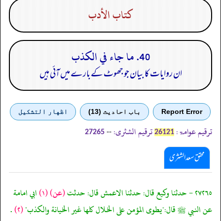
كتاب الأدب
40. ما جاء في الكذب
ان روایات کا بیان جو جھوٹ کے بارے میں آئی ہیں
Report Error
باب احادیث (13)
اظهار التشكيل
ترقیم عوامۃ:
ترقیم الشثری:
--
27265
26121
محقق سعد الشثری
٢٧٢٦٥ - حدثنا وكيع قال: حدثنا الاعمش قال: حدثت
(عن)
(١)
ابي امامة
عن النبي ﷺ قال:"يطوى المؤمن على الخلال كلها غير الخيانة والكذب"
(٢)
.