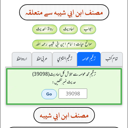
مصنف ابن ابي شيبه سے متعلقہ
ابواب
احادیث
رواۃ الحدیث
سوانح حیات: امام ابن ابی شیبہ رحمہ اللہ
تمام کتب
ترقیم عوامہ
ترقيم الشژي
عربی لفظ
اردو لفظ
ترقیم محمدعوامہ سے تلاش کل احادیث (39098)
حدیث نمبر لکھیں:
مصنف ابن ابي شيبه