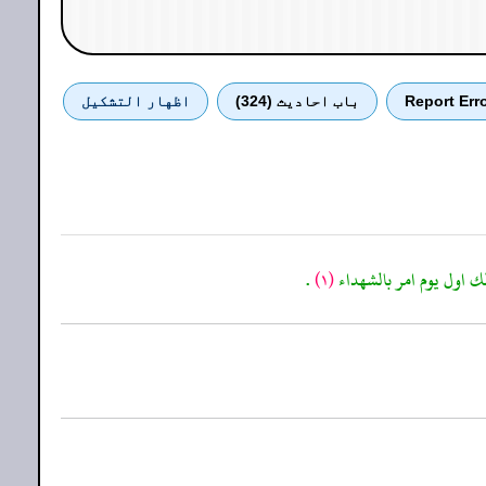
Report Err
باب احادیث (324)
اظهار التشكيل
.
(١)