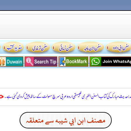
للہ! حدیث مبارک کی کتاب السنن الكبرى للبيهقي اردو عربی سرچ سہولت کے ساتھ پیش کر دی گئی ہے۔
مصنف ابن ابي شيبه سے متعلقہ