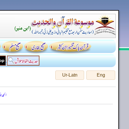
Ur-Latn
Eng
الحمد