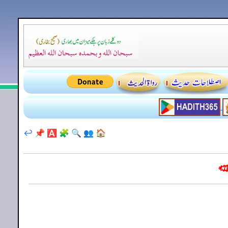
↩️
📌
🅰️
🧩
🔍
👥
🏠