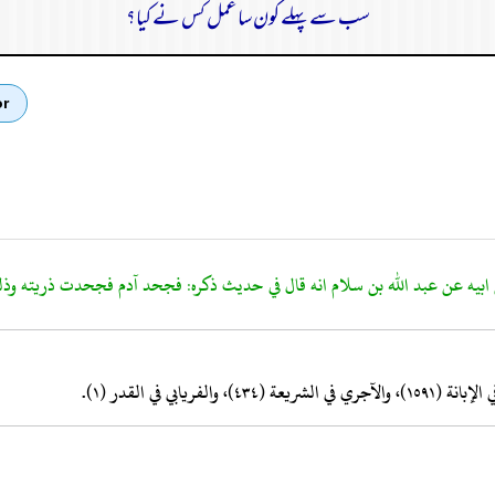
سب سے پہلے کون سا عمل کس نے کیا؟
or