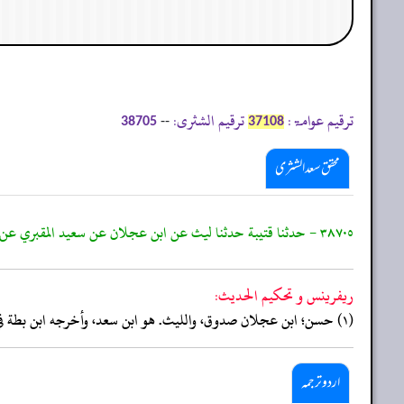
ترقیم عوامۃ:
ترقیم الشثری:
--
38705
37108
محقق سعد الشثری
٣٨٧٠٥ - حدثنا قتيبة حدثنا ليث عن ابن عجلان عن سعيد المقبري عن ابيه عن عبد الله بن سلام انه قال في حديث ذكره: فجحد آدم فجحدت ذريته وذلك اول يوم امر بالشهداء
ريفرينس و تحكيم الحدیث:
(١) حسن؛ ابن عجلان صدوق، والليث. هو ابن سعد، وأخرجه ابن بطة في الإبانة (١٥٩١)، والآجري في الشريعة (٤٣٤)، والفريابي في القدر (١).
اردو ترجمہ