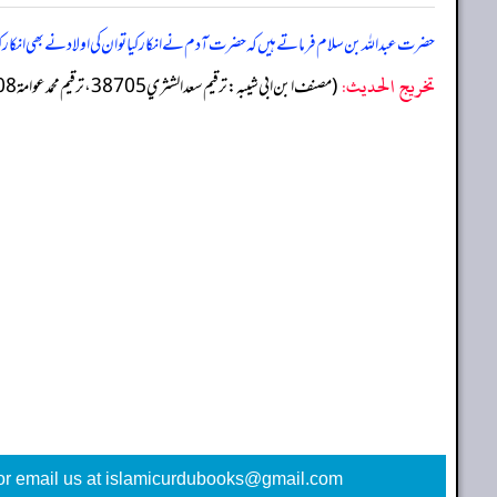
حضرت عبد اللہ بن سلام فرماتے ہیں کہ حضرت آدم نے انکار کیا تو ان کی اولاد نے بھی انکار کی
تخریج الحدیث:
(مصنف ابن ابي شيبه: ترقيم سعد الشثري 38705، ترقيم محمد عوامة 37108)
or email us at islamicurdubooks@gmail.com