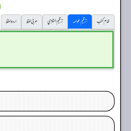
تمام کتب
ترقیم عوامہ
ترقيم الشژي
عربی لفظ
اردو لفظ