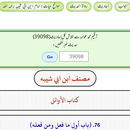
ابواب
احادیث
رواۃ الحدیث
سوانح حیات: امام ابن ابی شیبہ رحمہ اللہ
ترقیم محمدعوامہ سے تلاش کل احادیث (39098)
حدیث نمبر لکھیں:
مصنف ابن ابي شيبه
كتاب الأوائل
76. (باب أول ما فعل ومن فعله)