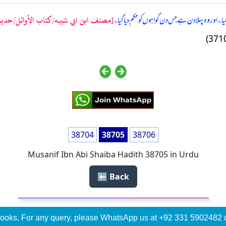
[مصنف ابن ابي شيبه/كتاب الأوائل/حدیث: 705
ا۔ اور وہ پہلا دن ہے جس دن گواہوں کو حکم دیا گیا۔
38704
38705
38706
Musanif Ibn Abi Shaiba Hadith 38705 in Urdu
Back ⬅️
ooks, For any query, please WhatsApp us at +92 331 5902482 