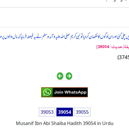
گئی اور ان لوگوں کا نقصان کردیا تو نبی کریم صلی اللہ علیہ وآلہ وسلم نے یہ فیصلہ فرمایا کہ مال وا
حدیث: 39054]
39053
39054
39055
Musanif Ibn Abi Shaiba Hadith 39054 in Urdu