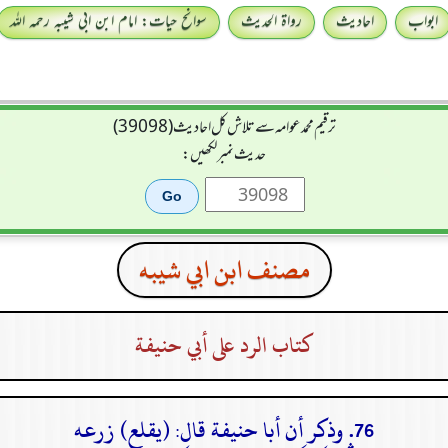
ابواب
احادیث
رواۃ الحدیث
سوانح حیات: امام ابن ابی شیبہ رحمہ اللہ
ترقیم محمدعوامہ سے تلاش کل احادیث (39098)
حدیث نمبر لکھیں:
مصنف ابن ابي شيبه
كتاب الرد على أبي حنيفة
76. وذكر أن أبا حنيفة قال: (يقلع) زرعه