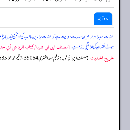
اردو ترجمہ
حضرت سعید اور حرام بن سعد سے روایت ہے کہ حضرت براء بن عازب کی اونٹنی ایک باغ میں چلی 
[مصنف ابن ابي شيبه/كتاب الرد على أبي حنيفة/
ہوئے نقصان کی ادائیگی لازم ہے۔
تخریج الحدیث:
(مصنف ابن ابي شيبه: ترقيم سعد الشثري 39054، ترقيم محمد عوامة 37453)