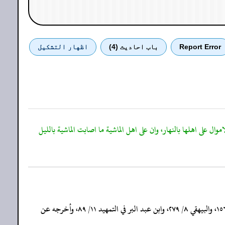
Report Error
باب احادیث (4)
اظهار التشكيل
على اهلها بالنهار، وان على اهل الماشية ما اصابت الماشية بالليل
(٢) مرسل؛ سعيد وحرام تابعيان، أخرجه أحمد (٢٣٦٩١)، ومالك ٢/ ٧٤٧، والشافعي في المسند ٢/ ١٠٧، وابن الجارود (٧٩٦)، والطحاوي ٣/ ٢٠٣، والدارقطني ٣/ ١٥٦، والبيهقي ٨/ ٢٧٩، وابن عبد البر في التمهيد ١١/ ٨٩، وأخرجه عن