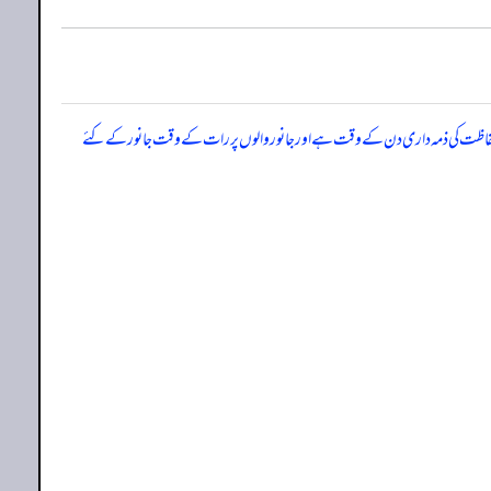
لوں پر حفاظت کی ذمہ داری دن کے وقت ہے اور جانور والوں پر رات کے وقت جانور کے کئے