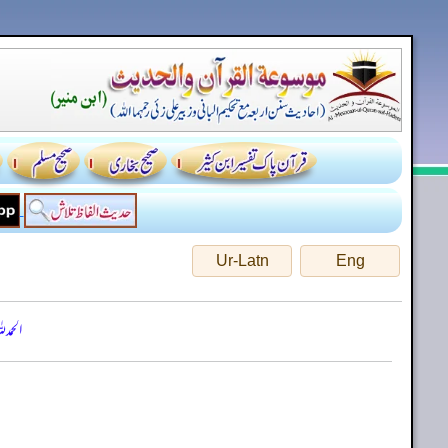
Ur-Latn
Eng
الحمد