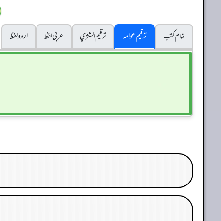
تمام کتب
ترقیم عوامہ
ترقيم الشژي
عربی لفظ
اردو لفظ