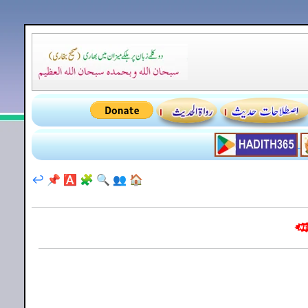
↩️
📌
🅰️
🧩
🔍
👥
🏠