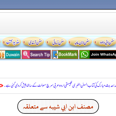
للہ! حدیث مبارک کی کتاب السنن الكبرى للبيهقي اردو عربی سرچ سہولت کے ساتھ پیش کر دی گئی ہے۔
مصنف ابن ابي شيبه سے متعلقہ