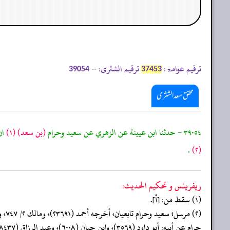
ترقیم عوامۃ:
ترقیم الشثری:
--
39054
37453
محقق سعد الشثری
٣٩٠٥٤ - حدثنا ابن عيينة عن الزهري عن سعيد وحرام
(بن سعد)
(١)
ان 
.
(٢)
ريفرينس و تحكيم الحدیث:
(١) سقط من: [أ].
حرام عن أبيه: أبو داود (٣٥٦٩)، وابن حبان (٦٠٠٨)، وعبد الرزاق (١٨٤٣٧)، وانظر: ما بعده.