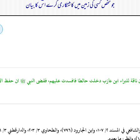
جو شخص کسی کی زمین میں کاشتکاری کرے اس کا بیان
ناقة للبراء ابن عازب دخلت حائطا فافسدت عليهم، فقضى النبي ﷺ ان حفظ الاموال 