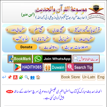
↩️
📌
🅰️
🧩
🔍
👥
🏠
Book Store
Ur-Latn
Eng
الحمدللہ! حدیث مبارک کی کتاب السنن الكبرى للبيهقي اردو عربی سرچ سہولت کے ساتھ
پیش کر دی گئی ہے۔