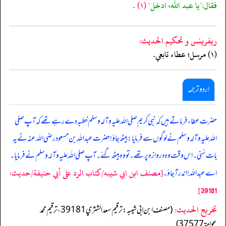
فقال:"يا عبد الله، ادخل"
(١)
.
ريفرينس و تحكيم الحدیث:
(١) مرسل؛ عطاء تابعي.
اردو ترجمہ
حضرت عطاء فرماتے ہیں کہ نبی کریم صلی اللہ علیہ وآلہ وسلم خطبہ دے رہے تھے کہ آپ صلی
اللہ علیہ وآلہ وسلم نے لوگوں سے فرمایا: بیٹھ جاؤ! حضرت عبد اللہ بن مسعود رضی اللہ عنہ نے یہ
بات سُنی۔ اس وقت وہ دروازہ پر تھے۔ تو وہ بیٹھ گئے۔ آپ صلی اللہ علیہ وآلہ وسلم نے فرمایا۔
[مصنف ابن ابي شيبه/كتاب الرد على أبي حنيفة/حدیث:
اے عبد اللہ! اندر آ جاؤ۔
39181]
تخریج الحدیث:
(مصنف ابن ابي شيبه: ترقيم سعد الشثري 39181، ترقيم محمد
عوامة 37577)