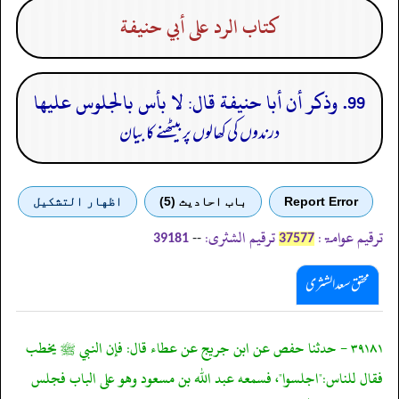
كتاب الرد على أبي حنيفة
99. وذكر أن أبا حنيفة قال: لا بأس بالجلوس عليها
درندوں کی کھالوں پر بیٹھنے کا بیان
Report Error
باب احادیث (5)
اظهار التشكيل
ترقیم عوامۃ:
ترقیم الشثری:
--
39181
37577
محقق سعد الشثری
٣٩١٨١ - حدثنا حفص عن ابن جريج عن عطاء قال: فإن النبي ﷺ يخطب
فقال للناس:"اجلسوا"، فسمعه عبد الله بن مسعود وهو على الباب فجلس