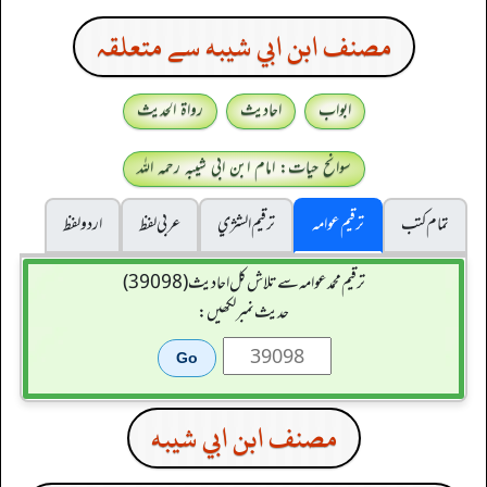
مصنف ابن ابي شيبه سے متعلقہ
ابواب
احادیث
رواۃ الحدیث
سوانح حیات: امام ابن ابی شیبہ رحمہ اللہ
تمام کتب
ترقیم عوامہ
ترقيم الشژي
عربی لفظ
اردو لفظ
ترقیم محمدعوامہ سے تلاش کل احادیث (39098)
حدیث نمبر لکھیں:
مصنف ابن ابي شيبه