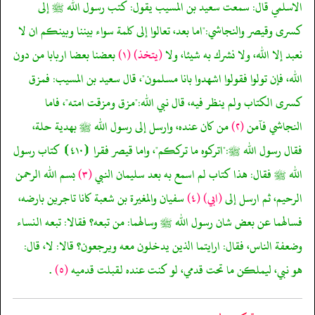
الاسلمي قال: سمعت سعيد بن المسيب يقول: كتب رسول الله ﷺ إلى
كسرى وقيصر والنجاشي:"اما بعد، تعالوا إلى كلمة سواء بيننا وبينكم ان لا
نعبد إلا الله، ولا نشرك به شيئا، ولا
(يتخذ)
(١)
بعضنا بعضا اربابا من دون
الله، فإن تولوا فقولوا اشهدوا بانا مسلمون"، قال سعيد بن المسيب: فمزق
كسرى الكتاب ولم ينظر فيه، قال نبي الله:"مزق ومزقت امته"، فاما
النجاشي فآمن
(٢)
من كان عنده، وارسل إلى رسول الله ﷺ بهدية حلة،
فقال رسول الله ﷺ:"اتركوه ما ترككم"، واما قيصر فقرا ⦗٤١٠⦘ كتاب رسول
الله ﷺ فقال: هذا كتاب لم اسمع به بعد سليمان النبي
(٣)
بسم الله الرحمن
الرحيم، ثم ارسل إلى
(ابي)
(٤)
سفيان والمغيرة بن شعبة كانا تاجرين بارضه،
فسالهما عن بعض شان رسول الله ﷺ وسالهما: من تبعه؟ فقالا: تبعه النساء
وضعفة الناس، فقال: ارايتما الذين يدخلون معه ويرجعون؟ قالا: لا، قال:
هو نبي، ليملكن ما تحت قدمي، لو كنت عنده لقبلت قدميه
(٥)
.