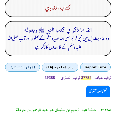
كتاب المغازي
21. ما ذكر في كتب النبي ﷺ وبعوثه
وہ احادیث جن میں نبی کریم صلی اللہ علیہ وسلم کے خطوط اور آپ صلی اللہ
علیہ وسلم کے قاصدوں کا ذکر ہے
Report Error
باب احادیث (14)
اظهار التشكيل
ترقیم عوامۃ:
ترقیم الشثری:
--
39388
37782
محقق سعد الشثری
٣٩٣٨٨ - حدثنا عبد الرحيم بن سليمان عن عبد الرحمن بن حرملة