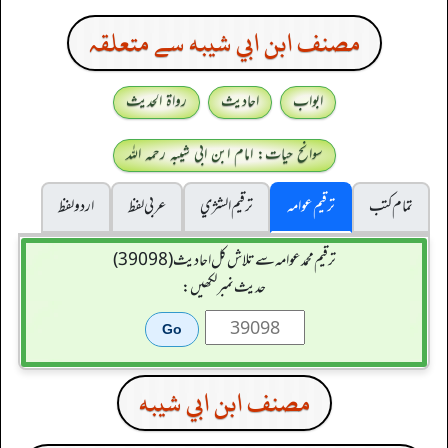
مصنف ابن ابي شيبه سے متعلقہ
ابواب
احادیث
رواۃ الحدیث
سوانح حیات: امام ابن ابی شیبہ رحمہ اللہ
تمام کتب
ترقیم عوامہ
ترقيم الشژي
عربی لفظ
اردو لفظ
ترقیم محمدعوامہ سے تلاش کل احادیث (39098)
حدیث نمبر لکھیں:
مصنف ابن ابي شيبه