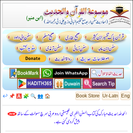
↩️
📌
🅰️
🧩
🔍
👥
🏠
Book Store
Ur-Latn
Eng
الحمدللہ! حدیث مبارک کی کتاب السنن الكبرى للبيهقي اردو عربی سرچ سہولت کے ساتھ
پیش کر دی گئی ہے۔