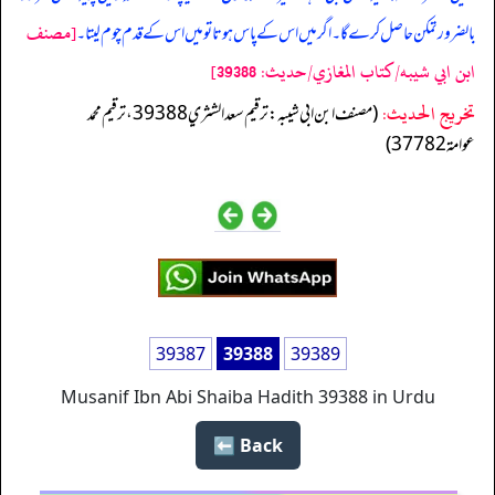
[مصنف
بالضرور تمکن حاصل کرے گا۔ اگر میں اس کے پاس ہوتا تو میں اس کے قدم چوم لیتا۔
ابن ابي شيبه/كتاب المغازي/حدیث: 39388]
تخریج الحدیث:
(مصنف ابن ابي شيبه: ترقيم سعد الشثري 39388، ترقيم محمد
عوامة 37782)
39387
39388
39389
Musanif Ibn Abi Shaiba Hadith 39388 in Urdu
Back ⬅️