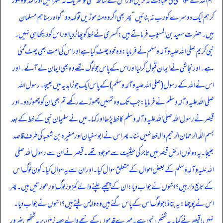
ہم اللہ کے سوا کسی کی عبادت نہ کریں اور اس کے ساتھ کسی کو شریک نہ ٹھہرائیں اور اللہ کو چھوڑ
کر ہم ایک دوسرے کو رب نہ بنائیں
“
پھر بھی اگر وہ منہ موڑیں تو کہہ دو
”
گواہ رہنا ہم مسلمان
ہیں۔ حضرت سعید بن المسیب فرماتے ہیں: کسریٰ نے خط کو پھاڑ دیا اور اس کو دیکھا ہی نہیں۔
نبی کریم صلی اللہ علیہ وآلہ وسلم نے فرمایا: وہ خود پھٹ گیا ہے اور اس کی امت بھی پھٹ گئی
ہے۔ اور نجاشی نے ایمان قبول کرلیا اور اس کے پاس جو لوگ تھے وہ بھی ایمان لے آئے۔ اور
اس نے اللہ کے رسول (صلی اللہ علیہ وآلہ وسلم) کے پاس ایک جوڑا ہدیہ میں بھیجا۔ رسول اللہ
صلی اللہ علیہ وآلہ وسلم نے فرمایا: جب تک وہ تمہیں چھوڑے رکھے تم بھی ا ن کو چھوڑ دو۔ اور
قیصر نے رسول اللہ صلی اللہ علیہ وآلہ وسلم کا خط پڑھا اور کہا۔ میں نے سلیمان نبی کے خط کے بعد
بسم اللّٰہ الرحمان الرحیم والا خط نہیں سُنا۔ پھر اس نے ابو سفیان اور مغیرہ بن شعبہ کی طرف قاصد
بھیجا۔ یہ دونوں ارض قیصر میں تاجر کی حیثیت سے موجود تھے۔ قیصر نے ان سے رسول اللہ صلی
اللہ علیہ وآلہ وسلم کے بعض احوال کے متعلق سوال کیا۔ اور ان سے یہ سوال کیا۔ کون لوگ اس
کے تابع دار ہیں؟ انہوں نے جواب دیا: ان کے پیچھے چلنے والے کمزور لوگ اور عورتیں ہیں۔ پھر
اس نے پوچھا: یہ بتاؤ! جو لوگ اس کے پاس گئے ہیں وہ واپس پلٹے ہیں؟ انہوں نے جواب دیا۔
نہیں! قیصرنے کہا۔ یہ شخص نبی ہے۔ میرے قدموں کے نیچے والے حصہ زمین پر یہ شخص ضرور