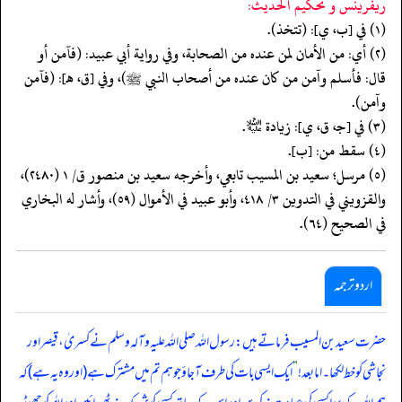
ريفرينس و تحكيم الحدیث:
(١) في [ب، ي]: (تتخذ).
(٢) أي: من الأمان لمن عنده من الصحابة، وفي رواية أبي عبيد: (فآمن أو
قال: فأسلم وآمن من كان عنده من أصحاب النبي ﷺ)، وفي [ق، هـ]: (فآمن
وآمن).
(٣) في [جـ، ق، ي]: زيادة ﵇.
(٤) سقط من: [ب].
(٥) مرسل؛ سعيد بن المسيب تابعي، وأخرجه سعيد بن منصور ق/ ١ (٢٤٨٠)،
والقزويني في التدوين ٣/ ٤١٨، وأبو عبيد في الأموال (٥٩)، وأشار له البخاري
في الصحيح (٦٤).
اردو ترجمہ
حضرت سعید بن المسیب فرماتے ہیں: رسول اللہ صلی اللہ علیہ وآلہ وسلم نے کسریٰ، قیصر اور
نجاشی کو خط لکھا۔ اما بعد!
”
ایک ایسی بات کی طرف آجاؤ جو ہم تم میں مشترک ہے (اور وہ یہ ہے) کہ