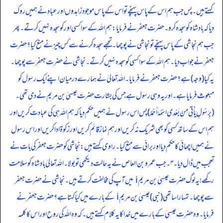
کہتے ہیں۔ پس جب ہم اس کے پاس پہنچے تو اس کے پاس موجود زاہدوں اور عباد نے ہمیں روک
دیا کہ بادشاہ کو سجدہ کرو۔ حضرت جعفر نے فرمایا: ہم اللہ کے سوا کسی اور کو سجدہ نہیں کرتے۔ پھر
جب ہم نجاشی کے پاس پہنچے تو نجاشی نے پوچھا۔ تجھے سجدہ کرنے سے کس چیز نے منع کیا؟ حضرت
جعفر نے جواب دیا۔ ہم اللہ کے سوا کسی کو سجدہ نہیں کرتے۔ نجاشی نے حضرت جعفر سے پوچھا۔
یہ کیا (وجہ) ہے؟ حضرت جعفر نے فرمایا۔ اللہ تعالیٰ نے ہمارے درمیان اپنے ایک رسول کو
مبعوث فرمایا ہے۔ اور یہ وہی رسول ہے جس کی بشارت حضرت عیسیٰ بن مریم نے دی تھی۔
(بِرَسُولٍ یَأْتِی مِنْ بَعْدِی اسْمُہُ أَحْمَدُ) پس اس رسول نے ہمیں حکم دیا کہ ہم اللہ ہی کی عبادت کریں اور
ہم اس کے ساتھ کسی کو بھی شریک نہ کریں اور ہم نماز قائم کریں اور زکوۃ ادا کریں اور اس رسول
نے ہمیں اچھائی کا حکم دیا اور برائی سے منع کیا۔ راوی کہتے ہیں: نجاشی کو حضرت جعفر کی بات نے
تعجب میں ڈال دیا۔ ٤۔ جب عمرو بن العاص نے یہ حالت دیکھی تو بولا۔ اللہ تعالیٰ بادشاہ کو سلامت
رکھے! یہ لوگ حضرت عیسیٰ بن مریم i میں آپ کی مخالفت کرتے ہیں۔ نجاشی نے حضرت جعفر
سے پوچھا۔ تمہارا ساتھی (نبی) عیسیٰ بن مریم i کے بارے میں کیا کہتا ہے؟ حضرت جعفر نے
فرمایا۔ وہ حضرت عیسیٰ کے بارے میں خدا کا یہ کلام کہتے ہیں۔ کہ وہ اللہ کی روح اور اس کا کلمہ