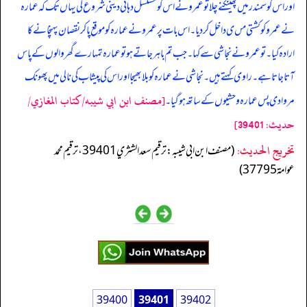
اور اس کو سمندر میں پھینکنے چلا تو عمرو نے اس کو مسلسل دہائی دینی شروع کی یہاں تک کہ عمارہ
نے عمرو کو کشتی مں ی داخل کردیا۔ اس بات پر عمرو نے عمارہ کو موقع پا کر نقصان پہنچانے کا
ارادہ کیا۔ تو عمرو نے نجاشی سے کہا۔ جب تم باہر جاتے ہو تو عمارہ تمہارے گھر والوں کے پاس
آتا جاتا ہے۔ راوی کہتے ہیں۔ نجاشی نے عمارہ کو بلا بھیجا اور اس کی پیشاب کی نالی میں پھونک
[مصنف ابن ابي شيبه/كتاب المغازي/
مروا دی پس عمارہ وحشیوں کے ساتھ ہوگیا۔
حدیث: 39401]
تخریج الحدیث:
(مصنف ابن ابي شيبه: ترقيم سعد الشثري 39401، ترقيم محمد
عوامة 37795)
39400
39401
39402