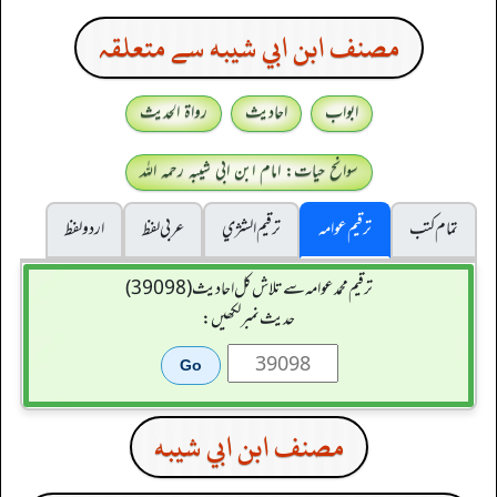
مصنف ابن ابي شيبه سے متعلقہ
ابواب
احادیث
رواۃ الحدیث
سوانح حیات: امام ابن ابی شیبہ رحمہ اللہ
تمام کتب
ترقیم عوامہ
ترقيم الشژي
عربی لفظ
اردو لفظ
ترقیم محمدعوامہ سے تلاش کل احادیث (39098)
حدیث نمبر لکھیں:
مصنف ابن ابي شيبه