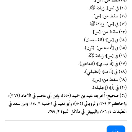
(١٠) في [س]: زيادة ﵉.
(١١) سقط من: [س].
(١٢) في [س]: زيادة ﵉.
(١٣) سقط من: [س].
(١٤) في [س]: (القسيسان).
(١٥) في [أ، ب، س]: (ترن).
(١٦) في [س]: زيادة ﵉.
(١٧) في [أ، ب، ي]: (العاصي).
(١٨) في [أ، ب]: (لتقبلني).
(١٩) سقط من: [س].
(٢٠) في [أ]: (إجليله).
(٢١) صحيح؛ أخرجه عبد بن حميد (٥٥٠)، وابن أبي عاصم في الآحاد (٣٦٦)،
والحاكم ٢/ ٣٠٩، والروياني (٥٠٢)، وأبو نعيم في الحلية ١/ ١١٤، وابن سعد في
الطبقات ٤/ ١٠٦، والبيهقي في دلائل النبوة ٢/ ٢٩٩.
اردو ترجمہ