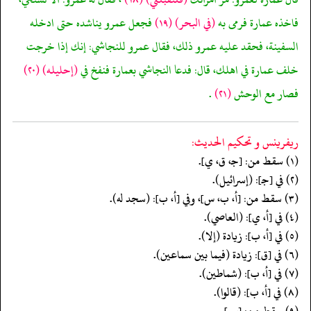
فاخذه عمارة فرمى به
(في البحر)
(١٩)
فجعل عمرو يناشده حتى ادخله
السفينة، فحقد عليه عمرو ذلك، فقال عمرو للنجاشي: إنك إذا خرجت
خلف عمارة في اهلك، قال: فدعا النجاشي بعمارة فنفخ في
(إحليله)
(٢٠)
فصار مع الوحش
(٢١)
.
ريفرينس و تحكيم الحدیث:
(١) سقط من: [جـ، ق، ي].
(٢) في [جـ]: (إسرائيل).
(٣) سقط من: [أ، ب، س]، وفي [أ، ب]: (سجد له).
(٤) في [أ، ي]: (العاصي).
(٥) في [أ، ب]: زيادة (إلا).
(٦) في [ق]: زيادة (فيما بين سماعين).
(٧) في [أ، ب]: (شماطين).
(٨) في [أ، ب]: (قالوا).
(٩) سقط من: [س].