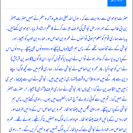
حضرت ابو موسیٰ سے روایت ہے کہ رسول اللہ صلی اللہ علیہ وآلہ وسلم نے ہمیں حضرت جعفر
بن ابی طالب کے ہمراہ ارض ِ نجاشی کی طرف ہجرت کرنے کا حکم ارشاد فرمایا۔ ابو موسیٰ کہتے ہیں۔
یہ بات ہماری قوم کو معلوم ہوئی تو انہوں نے عمرو بن العاص اور عمارہ بن الولید کو بھیجا۔ اور
نجاشی کے لئے تحائف اکٹھے کئے۔ پس ہم بھی (وہاں) پہنچے اور وہ دونوں بھی پہنچے۔ یہ دونوں اس
کے پاس ہدایا لے کر حاضر ہوئے تو اس نے ان ہدایا کو قبول کرلیا۔ ان لوگوں (قاصدین قریش)
نے اس کو سجدہ کیا۔ پھر عمرو بن العاص نے نجاشی سے کہا۔ ہماری قوم میں سے کچھ لوگ اپنے
دین سے پھرگئے ہیں اور وہ (اس وقت) تمہاری زمین میں ہیں۔ نجاشی نے ان سے پوچھا۔ میری
زمین میں؟ قاصدین نے کہا: جی ہاں! پھر نجاشی نے ہماری طرف (آدمی) بھیجا۔ ٢۔ حضرت جعفر
نے ہمیں کہا۔ تم میں سے کوئی نہ بولے آج تمہارا خطیب میں ہوں۔ راوی کہتے ہیں۔ پس ہم
نجاشی کے پاس پہنچے۔ اور اپنی مجلس میں بیٹھا ہو اتھا۔ عمرو بن العاص اس کے دائیں طرف اور
عمارہ اس کے بائیں طرف بیٹھاہو اتھا۔ عباد اور زاہد لوگ دو صفیں بنا کر بٹھے۔ ہوئے تھے۔ عمرو
بن العاص اور عمارہ نے نجاشی سے کہہ دیا تھا۔ کہ یہ لوگ تمہیں سجدہ نہیں کریں گے۔ ٣۔ راوی