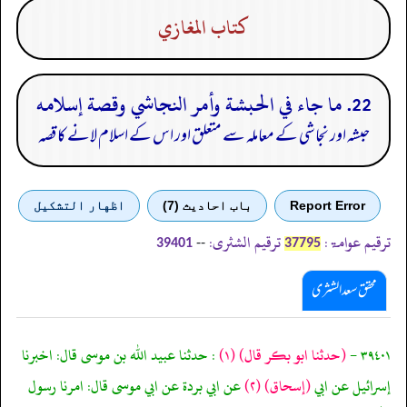
كتاب المغازي
22. ما جاء في الحبشة وأمر النجاشي وقصة إسلامه
حبشہ اور نجاشی کے معاملہ سے متعلق اور اس کے اسلام لانے کا قصہ
Report Error
باب احادیث (7)
اظهار التشكيل
ترقیم عوامۃ:
ترقیم الشثری:
--
39401
37795
محقق سعد الشثری
٣٩٤٠١ -
(حدثنا ابو بكر قال)
(١)
: حدثنا عبيد الله بن موسى قال: اخبرنا
إسرائيل عن ابي
(إسحاق)
(٢)
عن ابي بردة عن ابي موسى قال: امرنا رسول