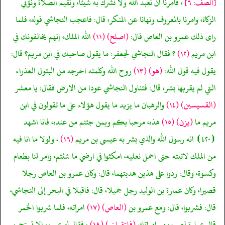
[الصف: ٦]
، فامرنا ان نعبد الله ولا نشرك به شيئا، ونقيم الصلاة ونؤتي
الزكاة، وامرنا بالمعروف ونهانا عن المنكر، قال: فاعجب النجاشي قوله، فلما
راى ذلك عمرو بن العاص قال:
(اصلح)
(١١)
الله الملك، إنهم يخالفونك في
ابن مريم
(١٢)
؟ فقال النجاشي لجعفر: ما يقول صاحبك في ابن مريم؟ قال:
يقول فيه قول الله:
(هو)
(١٣)
روح الله وكلمته اخرجه من البتول العذراء
التي لم يقربها بشر، قال: فتناول النجاشي عودا من الارض فقال: يا معشر
(القسيسين)
(١٤)
والرهبان ما يزيد ما يقول هؤلاء على ما تقولون في ابن
مريم ما
(يزن)
(١٥)
هذه، مرحبا بكم وبمن جئتم من عنده، فانا اشهد
⦗٤٢٠⦘ انه رسول الله والذي بشر به عيسى بن مريم
(١٦)
، ولولا ما انا فيه
من الملك لاتيته حتى احمل نعليه، امكثوا في ارضي ما شئتم، وامر لنا بطعام
وكسوة، وقال: ردوا على هذين هديتهما، قال: وكان عمرو بن العاص رجلا
قصيرا، وكان عمارة بن الوليد رجل جميلا، قال: فاقبلا في البحر إلى النجاشي،
قال: فشربوا، قال: ومع عمرو بن
(العاص)
(١٧)
امراته، فلما شربوا الخمر
قال عمارة لعمرو: مر امراتك
(فلتقبلني)
(١٨)
، فقال له عمرو: الا تستحي،