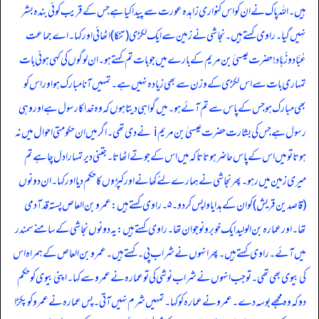
ہیں۔ اللہ پاک نے ان کو اس کنواری زاہدہ عورت سے پیدا کیا ہے جس کے قریب کوئی بندہ بشر
نہیں گیا۔ راوی کہتے ہیں۔ نجاشی نے زمین سے ایک لکڑی (تنکا) اٹھائی اور کہا۔ اے جماعت
عُبَّاد و زُہَّاد! حضرت عیسیٰ بن مریم کے بارے میں جو بات تم کہتے ہو۔ ان لوگوں کی کہی ہوئی بات
تمہاری بات سے اس لکڑی کے وزن سے بھی زیادہ نہیں ہے۔ تمہیں آنا مبارک ہو اور اس کو
بھی مبارک ہو جس کے پاس سے تم آئے ہو۔ میں گواہی دیتا ہوں کہ وہ خدا کا رسول ہے اور وہی
رسول ہے جس کی بشارت حضرت عیسیٰ بن مریم i نے دی تھی۔ اگر میں ان حکومتی احوال میں نہ
ہوتا تو میں اس کے پاس حاضر ہوتا تاکہ میں اس کے جوتے اٹھاتا۔ جتنی دیر تمہارا دل چاہے تم
میری زمین میں رہو۔ پھر نجاشی نے ہمارے لئے کھانے اور کپڑوں کا حکم دیا اور کہا۔ ان دونوں
(قاصدین قریش) کو ان کے ہدایا واپس کردو۔ ٥۔ راوی کہتے ہیں: عمرو بن العاص پستہ قد آدمی
تھا۔ اور عمارہ بن الولید ایک خوبرو نوجوان تھا۔ راوی کہتے ہیں: یہ دونوں نجاشی کے سامنے سمندر
میں آئے۔ راوی کہتے ہیں۔ پھر انہوں نے شراب پی۔ کہتے ہیں۔ عمرو بن العاص کے ہمراہ اس
کی بیو ی بھی تھی۔ تو جب انہوں نے شراب نوشی کی تو عمارہ نے عمرو سے کہا۔ اپنی بیوی کو حکم
دو کہ وہ مجھے بوسہ دے۔ عمرو نے عمارہ کو کہا۔ تمہیں شرم نہیں آتی۔ پس عمارہ نے عمرو کو پکڑا