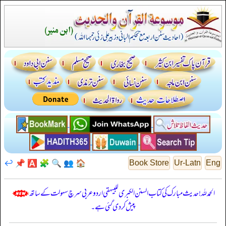
↩️
📌
🅰️
🧩
🔍
👥
🏠
Book Store
Ur-Latn
Eng
الحمدللہ! حدیث مبارک کی کتاب السنن الكبرى للبيهقي اردو عربی سرچ سہولت کے ساتھ
پیش کر دی گئی ہے۔