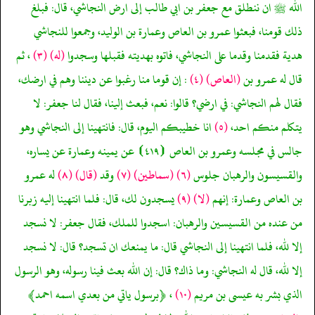
الله ﷺ ان ننطلق مع جعفر بن ابي طالب إلى ارض النجاشي، قال: فبلغ
ذلك قومنا، فبعثوا عمرو بن العاص وعمارة بن الوليد، وجمعوا للنجاشي
هدية فقدمنا وقدما على النجاشي، فاتوه بهديته فقبلها وسجدوا
(له)
(٣)
، ثم
قال له عمرو بن
(العاص)
(٤)
: إن قوما منا رغبوا عن ديننا وهم في ارضك،
فقال لهم النجاشي: في ارضي؟ قالوا: نعم، فبعث إلينا، فقال لنا جعفر: لا
يتكلم منكم احد،
(٥)
انا خطيبكم اليوم، قال: فانتهينا إلى النجاشي وهو
جالس في مجلسه وعمرو بن العاص ⦗٤١٩⦘ عن يمينه وعمارة عن يساره،
والقسيسون والرهبان جلوس
(٦)
(سماطين)
(٧)
وقد
(قال)
(٨)
له عمرو
بن العاص وعمارة: إنهم
(لا)
(٩)
يسجدون لك، قال: فلما انتهينا إليه زبرنا
من عنده من القسيسين والرهبان: اسجدوا للملك، فقال جعفر: لا نسجد
إلا لله، فلما انتهينا إلى النجاشي قال: ما يمنعك ان تسجد؟ قال: لا نسجد
إلا لله، قال له النجاشي: وما ذاك؟ قال: إن الله بعث فينا رسوله، وهو الرسول
الذي بشر به عيسى بن مريم
(١٠)
، ﴿برسول ياتي من بعدي اسمه احمد﴾