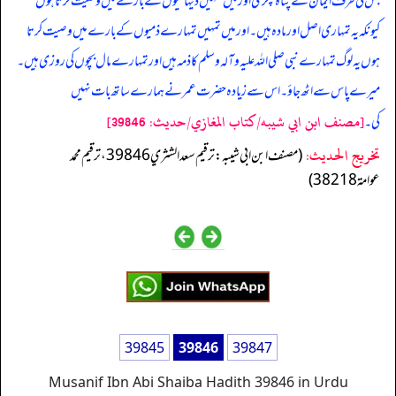
جس کی طرف ایمان نے پناہ پکڑی اور میں تمہیں دیہاتیوں کے بارے میں وصیت کرتا ہوں
کیونکہ یہ تمہاری اصل اور مادہ ہیں۔ اور میں تمہیں تمہارے ذمیوں کے بارے میں وصیت کرتا
ہوں یہ لوگ تمہارے نبی صلی اللہ علیہ وآلہ وسلم کا ذمہ ہیں اور تمہارے مال بچوں کی روزی ہیں۔
میرے پاس سے اٹھ جاؤ۔ اس سے زیادہ حضرت عمر نے ہمارے ساتھ بات نہیں
[مصنف ابن ابي شيبه/كتاب المغازي/حدیث: 39846]
کی۔
تخریج الحدیث:
(مصنف ابن ابي شيبه: ترقيم سعد الشثري 39846، ترقيم محمد
عوامة 38218)
39845
39846
39847
Musanif Ibn Abi Shaiba Hadith 39846 in Urdu