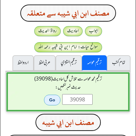
مصنف ابن ابي شيبه سے متعلقہ
ابواب
احادیث
رواۃ الحدیث
سوانح حیات: امام ابن ابی شیبہ رحمہ اللہ
تمام کتب
ترقیم عوامہ
ترقيم الشژي
عربی لفظ
اردو لفظ
ترقیم محمدعوامہ سے تلاش کل احادیث (39098)
حدیث نمبر لکھیں:
مصنف ابن ابي شيبه