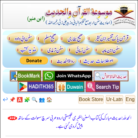
↩️
📌
🅰️
🧩
🔍
👥
🏠
Book Store
Ur-Latn
Eng
الحمدللہ! حدیث مبارک کی کتاب السنن الكبرى للبيهقي اردو عربی سرچ سہولت کے ساتھ
پیش کر دی گئی ہے۔