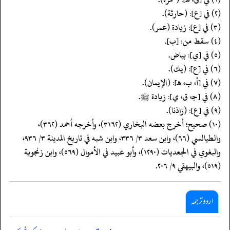
(٢) في [ع]: (حارثة).
(٣) في [ع]: زيادة (عمر).
(٤) سقط من: [ب].
(٥) في [ي]: بياض.
(٦) في [ع]: (يك).
(٧) في [أ، ب، هـ]: (الإيمان).
(٨) في [جـ، ق، ي]: زيادة ﷺ.
(٩) في [ع]: (زاذنا).
(١٠) صحيح؛ أخرج بعضه البخاري (٣١٦٢)، وأخرجه أحمد (٣٦٢)،
والطيالسي (٦٦)، وابن سعد ٣/ ٣٣٦، وابن شبه في تاريخ المدينة ٣/ ٩٣٦،
والبغوي في الجعديات (١٢٩٠)، وأبو عبيد في الأموال (٥٦٩)، وابن زنجوية
(٥١٩)، والبيهقي ٩/ ٢٠٦.
اردو ترجمہ