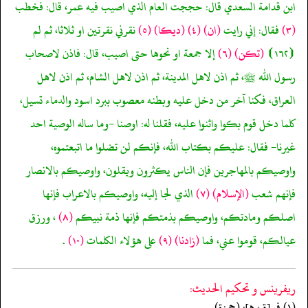
ابن قدامة السعدي قال: حججت العام الذي اصيب فيه عمر، قال: فخطب
(٣)
فقال: إني رايت
(ان)
(٤)
(ديكا)
(٥)
نقرني نقرتين او ثلاثا، ثم لم
⦗١٦٢⦘
(تكن)
(٦)
إلا جمعة او نحوها حتى اصيب، قال: فاذن لاصحاب
رسول الله ﷺ، ثم اذن لاهل المدينة، ثم اذن لاهل الشام، ثم اذن لاهل
العراق، فكنا آخر من دخل عليه وبطنه معصوب ببرد اسود والدماء تسيل،
كلما دخل قوم بكوا واثنوا عليه، فقلنا له: اوصنا -وما ساله الوصية احد
غيرنا- فقال: عليكم بكتاب الله، فإنكم لن تضلوا ما اتبعتموه،
واوصيكم بالمهاجرين فإن الناس يكثرون ويقلون، واوصيكم بالانصار
فإنهم شعب
(الإسلام)
(٧)
الذي لجا إليه، واوصيكم بالاعراب فإنها
اصلكم ومادتكم، واوصيكم بذمتكم فإنها ذمة نبيكم
(٨)
، ورزق
عيالكم، قوموا عني، فما
(زادنا)
(٩)
على هؤلاء الكلمات
(١٠)
.
ريفرينس و تحكيم الحدیث:
(١) في [ق، هـ]: (حمزة).