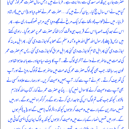
حضرت جاریہ بن قدامہ سعدی سے روایت ہے۔ فرماتے ہیں: جس سال حضرت عمر کو زخمی کیا
گیا میں نے اس سال حج کیا۔ بیان کرتے ہیں کہ … حضرت عمر نے خطبہ دیا اور (اس میں) ارشاد
فرمایا۔ میں نے (خواب) دیکھا ہے کہ ایک مرغ نے مجھے دو یا تین مرتبہ ٹھونگ ماری ہے۔ پھر
اس کے بعد ایک جمعہ یا اس کے قریب ہی وقت گزرا تھا کہ حضرت عمر پر حملہ ہوگیا۔ راوی کہتے
ہیں: پس (پہلے) رسول اللہ صلی اللہ علیہ وآلہ وسلم کے صحابہ کو اجازت دی گئی۔ پھر اہل مدینہ کو
اجازت دی گئی پھر اہل شام کو اجازت دی گئی پھر اہل عراق کو اجازت دی گئی۔ پس ہم حضرت عمر
کی خد مت میں حاضر ہونے والے آخری لوگ تھے۔ آپ کا پیٹ سیاہ چادر سے باندھا ہوا تھا اور
خون بہہ رہا تھا۔ جب بھی کچھ لوگ حضرت عمر کی خدمت میں حاضر ہوتے تو لوگ رو پڑتے اور آپ
کی تعریف کرتے۔ ہم نے آپ سے کہا۔ آپ ہمیں وصیت کریں۔ اور ہمارے علاوہ کسی نے
بھی آپ سے وصیت کرنے کا سوال نہیں کیا … چناچہ حضرت عمر نے کہا۔ کتاب اللہ کو لازم
پکڑو۔ کیونکہ جب تک تم لوگ اس کی تابعداری کرتے رہو گے ہرگز گمراہ نہیں ہو گے۔ اور میں
تمہیں مہاجرین کے بارے میں وصیت کرتا ہوں کیونکہ دیگر لوگ بڑھیں گے اور (یہ) کم ہوں
گے۔ اور میں تمہیں انصار کے بارے میں وصیت کرتا ہوں کیونکہ یہ لوگ ایمان کی ایسی گھاٹی ہیں