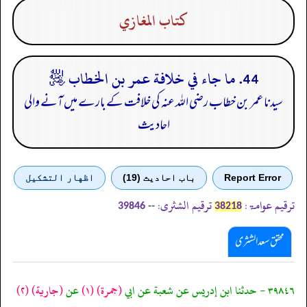
كتاب المغازي
44. ما جاء في خلافة عمر بن الخطاب ﵁
سیدنا عمر بن خطاب رضی اللہ عنہ کی خلافت کے بارے میں آنے والی
احادیث
Report Error
باب احادیث (19)
اظهار التشكيل
ترقیم عوامۃ:
ترقیم الشثری:
--
39846
38218
محقق سعد الشثری
٣٩٨٤٦ - حدثنا ابن إدريس عن شعبة عن ابي
(جمرة)
(١)
عن
(جارية)
(٢)