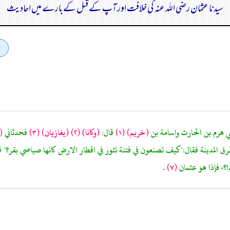
سیدنا عثمان رضی اللہ عنہ کی خلافت اور آپ کے قتل کے بارے میں احادیث
(خريم)
(١)
قال:
(وكانا)
(٢)
(يغازيان)
(٣)
فحدثاني
(
 المدينة فقال:"كيف تصنعون في فتنة تثور في اقطار الارض كانها صياصي بقر؟" قالو
ا؟، فإذا هو عثمان
(٧)
.