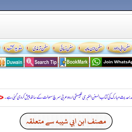
للہ! حدیث مبارک کی کتاب السنن الكبرى للبيهقي اردو عربی سرچ سہولت کے ساتھ پیش کر دی گئی ہے۔
مصنف ابن ابي شيبه سے متعلقہ