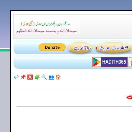
↩️
📌
🅰️
🧩
🔍
👥
🏠