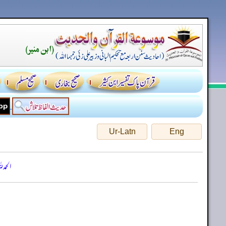
Ur-Latn
Eng
الحمد