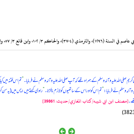
 صلی اللہ علیہ وآلہ وسلم کے ہمراہ تھے کہ آپ صلی اللہ علیہ وآلہ وسلم نے فرمایا۔
”
تم اس فتنہ میں 
ہ وآلہ وسلم نے فرمایا:
”
تم اس کو اور اس کے ساتھیوں کو لازم پکڑنا۔
“
راوی کہتے ہیں: پس میں (یہ سن کر
[مصنف ابن ابي شيبه/كتاب المغازي/حدیث: 39861]
ھے۔