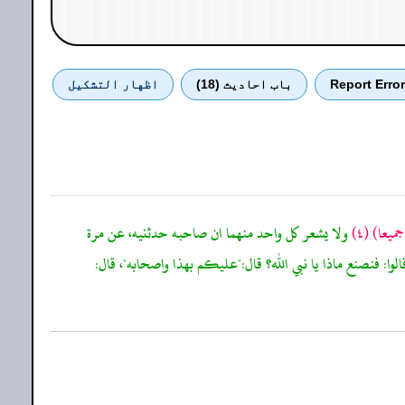
Report Error
باب احادیث (18)
اظهار التشكيل
جميعا)
(٤)
ولا يشعر كل واحد منهما ان صاحبه حدثنيه، عن مرة
ا: فنصنع ماذا يا نبي الله؟ قال:"عليكم بهذا واصحابه"، قال: