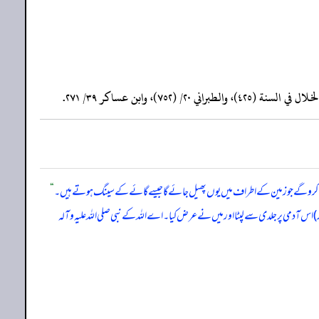
کیا کرو گے جو زمین کے اطراف میں یوں پھیل جائے گا جیسے گائے کے سینگ ہوتے ہیں۔
“
) اس آدمی پر جلدی سے لپٹا اور میں نے عرض کیا۔ اے اللہ کے نبی صلی اللہ علیہ وآلہ