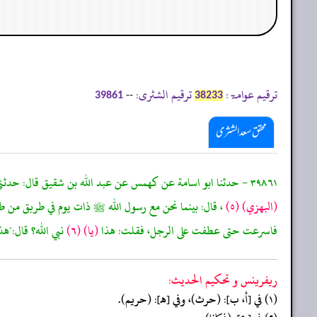
ترقیم عوامۃ:
ترقیم الشثری:
--
39861
38233
محقق سعد الشثری
٣٩٨٦١ - حدثنا ابو اسامة عن كهمس عن عبد الله بن شقيق قال: حدثني هرم بن الحارث واسامة بن
(البهزي)
(٥)
، قال: بينما نحن مع رسول الله ﷺ ذات يوم في طربق من طرق
فاسرعت حتى عطفت على الرجل، فقلت: هذا
(يا)
(٦)
نبي الله؟ قال:"هذ
ريفرينس و تحكيم الحدیث:
(١) في [أ، ب]: (حرث)، وفي [هـ]: (حريم).