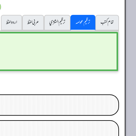
تمام کتب
ترقیم عوامہ
ترقيم الشژي
عربی لفظ
اردو لفظ