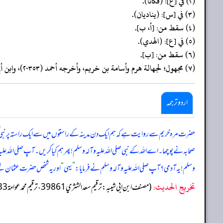
(٢) في [ع]: (فكانا).
(٣) في [س]: (يناديان).
(٤) سقط من: [أ، ب].
(٥) في [ع]: (الهدي).
(٦) سقط من: [ب].
(٧) مجهول؛ لجهالة هرم وأسامة بن خريم، وأخرجه أحمد (٢٠٣٥٣)، وابن أبي عاصم في السنة (١٢٩٦)، والترمذي (٣٧٠٤)، والحاكم ٣/ ١٠٢، وابن قانع ٣/ ٥٧، والخلال في السنة (٤٢٥)، والطبراني ٢٠/ (٧٥٢)، وابن عساكر ٣٩/ ٢٧١.
اردو ترجمہ
حضرت مرہ خریم سے روایت ہے کہ ہم ایک دن مدینہ کے راستوں میں سے ایک راستہ پر نبی کریم
صحابہ نے پوچھا۔ اے اللہ کے نبی صلی اللہ علیہ وآلہ وسلم! پھر ہم کیا کریں۔ آپ صلی اللہ علی
وسلم! یہ آدمی؟ آپ صلی اللہ علیہ وآلہ وسلم نے فرمایا:
”
یہی
“
اور یہ شخص حضرت عثمان ت
تخریج الحدیث:
(مصنف ابن ابي شيبه: ترقيم سعد الشثري 39861، ترقيم محمد عوامة 38233)