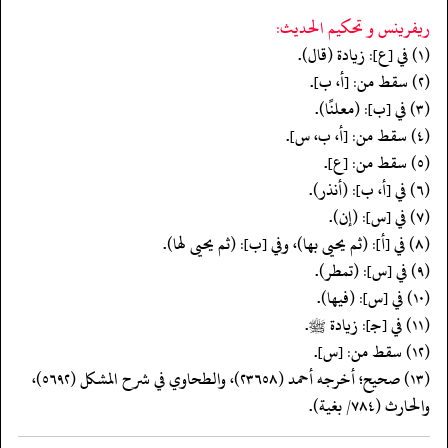
ريفرينس و تحكيم الحدیث:
(١) في [ع]: زيادة (قال).
(٢) سقط من: [أ، ب].
(٣) في [ب]: (معلنًا).
(٤) سقط من: [أ، ب، س].
(٥) سقط من: [ع].
(٦) في [أ، ب]: (أنذر).
(٧) في [س]: (إن).
(٨) في [أ]: (ثم يحيى بها)، وفي [ب]: (ثم يحيى لها).
(٩) في [س]: (تمطر).
(١٠) في [س]: (فيها).
(١١) في [جـ]: زيادة ﷺ.
(١٢) سقط من: [س].
(١٣) صحيح؛ أخرجه أحمد (٢٣٦٥٨)، والطحاوي في شرح المشكل (٥٦٩٢)،
والحارث (٧٨٤/ بغية).