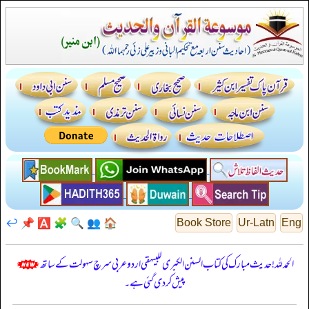
↩️
📌
🅰️
🧩
🔍
👥
🏠
Book Store
Ur-Latn
Eng
الحمدللہ! حدیث مبارک کی کتاب السنن الكبرى للبيهقي اردو عربی سرچ سہولت کے ساتھ
پیش کر دی گئی ہے۔