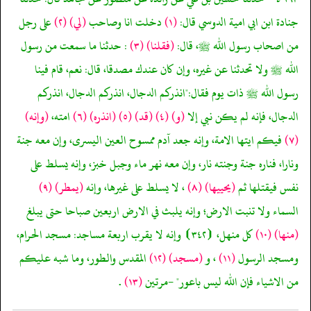
جنادة ابن ابي امية الدوسي قال:
(١)
دخلت انا وصاحب
(لي)
(٢)
على رجل
من اصحاب رسول الله ﷺ، قال:
(فقلنا)
(٣)
: حدثنا ما سمعت من رسول
الله ﷺ ولا تحدثنا عن غيره، وإن كان عندك مصدقا، قال: نعم، قام فينا
رسول الله ﷺ ذات يوم فقال:"انذركم الدجال، انذركم الدجال، انذركم
الدجال، فإنه لم يكن نبي إلا
(و)
(٤)
(قد)
(٥)
(انذره)
(٦)
امته،
(وإنه)
(٧)
فيكم ايتها الامة، وإنه جعد آدم ممسوح العين اليسرى، وإن معه جنة
ونارا، فناره جنة وجنته نار، وإن معه نهر ماء وجبل خبز، وإنه يسلط على
نفس فيقتلها ثم
(يحييها)
(٨)
، لا يسلط على غيرها، وإنه
(يمطر)
(٩)
السماء ولا تنبت الارض؛ وإنه يلبث في الارض اربعين صباحا حتى يبلغ
(منها)
(١٠)
كل منهل، ⦗٣٤٢⦘ وإنه لا يقرب اربعة مساجد: مسجد الحرام،
ومسجد الرسول
(١١)
، و
(مسجد)
(١٢)
المقدس والطور، وما شبه عليكم
من الاشياء فإن الله ليس باعور" -مرتين
(١٣)
.