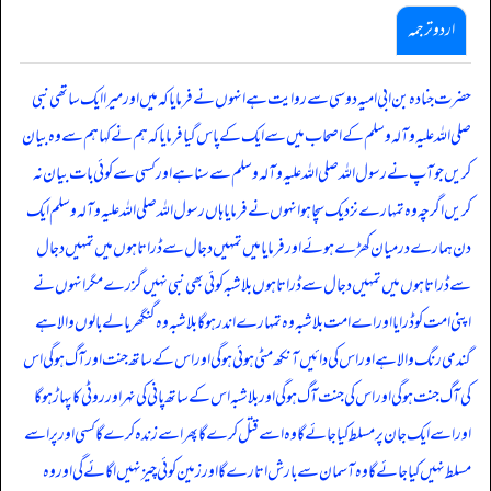
اردو ترجمہ
حضرت جنادہ بن ابی امیہ دوسی سے روایت ہے انہوں نے فرمایا کہ میں اور میرا ایک ساتھی نبی
صلی اللہ علیہ وآلہ وسلم کے اصحاب میں سے ایک کے پاس گیا فرمایا کہ ہم نے کہا ہم سے وہ بیان
کریں جو آپ نے رسول اللہ صلی اللہ علیہ وآلہ وسلم سے سنا ہے اور کسی سے کوئی بات بیان نہ
کریں اگر چہ وہ تمہارے نزدیک سچا ہو انہوں نے فرمایا ہاں رسول اللہ صلی اللہ علیہ وآلہ وسلم ایک
دن ہمارے درمیان کھڑے ہوئے اور فرمایا میں تمہیں دجال سے ڈراتا ہوں میں تمہیں دجال
سے ڈراتا ہوں میں تمہیں دجال سے ڈراتا ہوں بلاشبہ کوئی بھی نبی نہیں گزرے مگر انہوں نے
اپنی امت کو ڈرایا اور اے امت بلاشبہ وہ تمہارے اندر ہوگا بلاشبہ وہ گنگھریالے بالوں والا ہے
گندمی رنگ والا ہے اور اس کی دائیں آنکھ مٹی ہوئی ہوگی اور اس کے ساتھ جنت اور آگ ہوگی اس
کی آگ جنت ہوگی اور اس کی جنت آگ ہوگی اور بلاشبہ اس کے ساتھ پانی کی نہر اور روٹی کا پہاڑ ہوگا
اور اسے ایک جان پر مسلط کیا جائے گا وہ اسے قتل کرے گا پھر اسے زندہ کرے گا کسی اور پر اسے
مسلط نہیں کیا جائے گا وہ آسمان سے بارش اتارے گا اور زمین کوئی چیز نہیں اگائے گی اور وہ