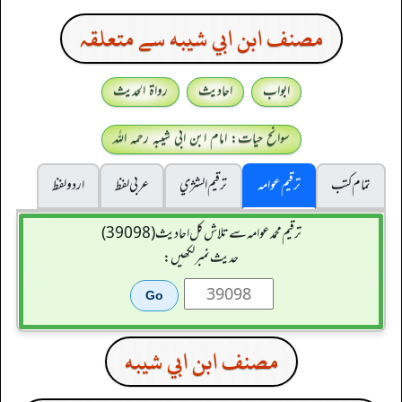
مصنف ابن ابي شيبه سے متعلقہ
ابواب
احادیث
رواۃ الحدیث
سوانح حیات: امام ابن ابی شیبہ رحمہ اللہ
تمام کتب
ترقیم عوامہ
ترقيم الشژي
عربی لفظ
اردو لفظ
ترقیم محمدعوامہ سے تلاش کل احادیث (39098)
حدیث نمبر لکھیں:
مصنف ابن ابي شيبه