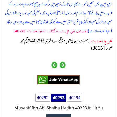
زمین میں چالیس صبحیں ٹھہرے گا یہاں تک کہ زمین میں ہر گھاٹ پر پہنچے گا اور وہ چار مساجد کے
قریب نہیں جائے گا مسجد الحرام اور رسول اللہ صلی اللہ علیہ وآلہ وسلم کی مسجد اور بیت المقدس کی
مسجد اور طور کی مسجد اور کوئی چیز تم پر مشتبہ نہیں ہے کیونکہ اللہ تعالیٰ کانا نہیں ہے یہ دو مرتبہ ارشاد
[مصنف ابن ابي شيبه/كتاب الفتن/حدیث: 40293]
فرمایا (اور وہ کانا ہے)
تخریج الحدیث:
(مصنف ابن ابي شيبه: ترقيم سعد الشثري 40293، ترقيم محمد
عوامة 38661)
40292
40293
40294
Musanif Ibn Abi Shaiba Hadith 40293 in Urdu