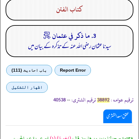
كتاب الفتن
3. ما ذكر في عثمان ﵁
سیدنا عثمان رضی اللہ عنہ کے تذکرہ کے بیان میں
Report Error
باب احادیث (111)
اظهار التشكيل
ترقیم عوامۃ:
ترقیم الشثری:
--
40538
38892
محقق سعد الشثری
٤٠٥٣٨ - حدثنا يزيد بن هارون قال:
(اخبرنا)
(١)
ابو عبيدة عن الحسن