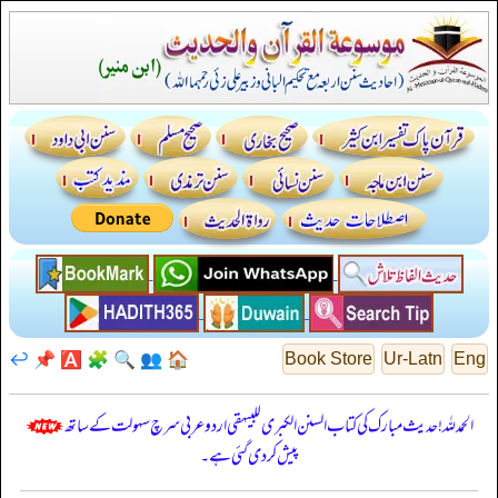
↩️
📌
🅰️
🧩
🔍
👥
🏠
Book Store
Ur-Latn
Eng
الحمدللہ! حدیث مبارک کی کتاب السنن الكبرى للبيهقي اردو عربی سرچ سہولت کے ساتھ
پیش کر دی گئی ہے۔