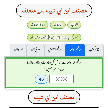
مصنف ابن ابي شيبه سے متعلقہ
ابواب
احادیث
رواۃ الحدیث
سوانح حیات: امام ابن ابی شیبہ رحمہ اللہ
تمام کتب
ترقیم عوامہ
ترقيم الشژي
عربی لفظ
اردو لفظ
ترقیم محمدعوامہ سے تلاش کل احادیث (39098)
حدیث نمبر لکھیں:
مصنف ابن ابي شيبه