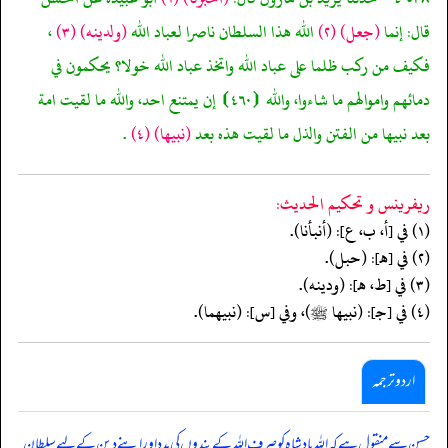
قال: إنما
(جعل)
(٢)
الله هذا السلطان ناصرا لعباد الله
(ولدينه)
(٣)
،
فكيف من ركب ظلما على عباد الله واتخذ عباد الله خولا؟ يحكمون في
دمائهم واموالهم ما شاءوا، والله ⦗٤٦٠⦘ إن يمتنع احد، والله ما لقيت امة
بعد نبيها من الفتن والذل ما لقيت هذه بعد
(نبيها)
(٤)
.
ريفرينس و تحكيم الحدیث:
(١) في [أ، ب، ع]: (أنبأنا).
(٢) في [هـ]: (حبل).
(٣) في [ط، هـ]: (ودينه).
(٤) في [جـ]: (نبيها ﷺ)، وفي [س]: (نبيهما).
اردو ترجمہ
حسن سے منقول ہے کہ اللہ بادشاہ کو صرف اللہ کے بندوں کی مدد اور اپنے دین کے لیے سلطان