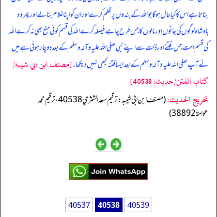
بناتا ہے اس کا کیا حال ہوگا جو اللہ کے بندوں پر ظلم کرے اور ان کو اپنا غلام بنالے اور پھر وہ
بادشاہ لوگوں کی جانوں اور مالوں کا جس طرح چاہے فیصلہ کرے اللہ کی قسم کوئی منع بھی نہ کرے اللہ
کی قسم امت جس فتنے اور ذلت سے اپنے نبی صلی اللہ علیہ وآلہ وسلم کے بعد دوچار ہوئی ہے میں
[مصنف ابن ابي شيبه/
نے آپ صلی اللہ علیہ وآلہ وسلم کے بعد ایسا فتنہ کبھی نہیں دیکھا۔
كتاب الفتن/حدیث: 40538]
تخریج الحدیث:
(مصنف ابن ابي شيبه: ترقيم سعد الشثري 40538، ترقيم محمد
عوامة 38892)
40537
40538
40539