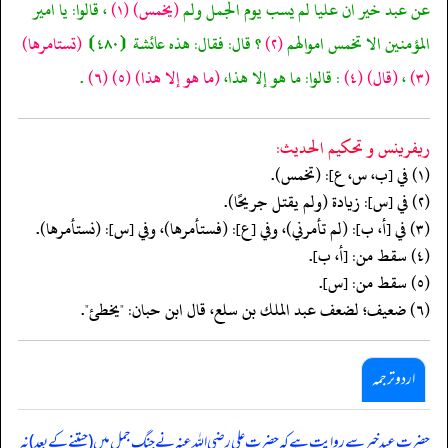
عن عبد خير ان عليا لم يسب يوم الجمل ولم
(يخمس)
(١)
، قالوا: يا امير
المؤمنين الا تخمس اموالهم
(٢)
؟ قال: فقال: هذه عائشة ⦗٤٨٠⦘
(تستامرها)
(٣)
،
(قال)
(٤)
: قالوا: ما هو إلا هذا،
(ما هو إلا هذا)
(٥)
(٦)
.
ريفرينس و تحكيم الحدیث:
(١) في [ب، س، ع]: (تخمس).
(٢) في [س]: زيادة (ولم يقتل جريحًا).
(٣) في [أ، ب]: (لم تأمرني)، وفي [ع]: (فستأمرها)، وفي [س]: (نستأمرها).
(٤) سقط من: [أ، ب].
(٥) سقط من: [س].
(٦) ضعيف؛ لضعف عبد الملك بن سلع، قال ابن حبان: "يخطئ".
اردو ترجمہ
حضرت عبد خیر سے روایت ہے کہ حضرت علی رضی اللہ عنہ نے جنگ جمل میں (جیتنے کے بعد) نہ