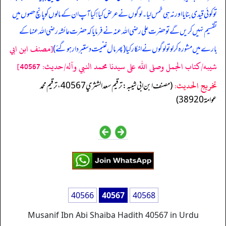
تو کوئی قیدی بنایا اور نہ ہی خمس لیا۔ لوگوں نے عرض کیا! کیا آپ ان کے مالوں کو پانچ حصوں میں
تقسیم نہیں کریں گے تو حضرت علی رضی اللہ عنہ نے فرمایا کہ حضرت عائشہ رضی اللہ عنہا کے
[مصنف ابن ابي
بارے میں مشورہ کرلو تو لوگوں نے انکار کیا (پھر مال غنیمت دستبردار ہوگئے)
شيبه/كتاب الجمل وصلى الله على سيدنا محمد النبي وآله/حدیث: 40567]
تخریج الحدیث:
(مصنف ابن ابي شيبه: ترقيم سعد الشثري 40567، ترقيم محمد
عوامة 38920)
40566
40567
40568
Musanif Ibn Abi Shaiba Hadith 40567 in Urdu