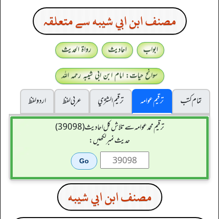
مصنف ابن ابي شيبه سے متعلقہ
ابواب
احادیث
رواۃ الحدیث
سوانح حیات: امام ابن ابی شیبہ رحمہ اللہ
تمام کتب
ترقیم عوامہ
ترقيم الشژي
عربی لفظ
اردو لفظ
ترقیم محمدعوامہ سے تلاش کل احادیث (39098)
حدیث نمبر لکھیں:
مصنف ابن ابي شيبه