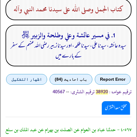
كتاب الجمل وصلى الله على سيدنا محمد النبي وآله
1. في مسير عائشة وعلي وطلحة والزبير ﵃
سیدہ عائشہ، سیدنا علی، سیدنا طلحہ، اور سیدنا زبیر رضی اللہ عنہم کے سفر
کے بارے میں
Report Error
باب احادیث (84)
اظهار التشكيل
ترقیم عوامۃ:
ترقیم الشثری:
--
40567
38920
محقق سعد الشثری
٤٠٥٦٧ - حدثنا عباد بن العوام عن الصلت بن بهرام عن عبد الملك بن سلع