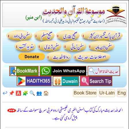
↩️
📌
🅰️
🧩
🔍
👥
🏠
Book Store
Ur-Latn
Eng
الحمدللہ! حدیث مبارک کی کتاب السنن الكبرى للبيهقي اردو عربی سرچ سہولت کے ساتھ
پیش کر دی گئی ہے۔