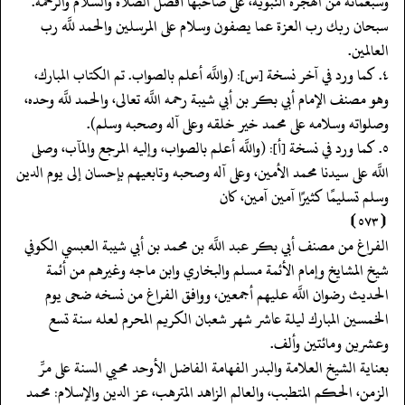
وسبعمائة من الهجرة النبوية، على صاحبها أفضل الصلاة والسلام والرحمة.
سبحان ربك رب العزة عما يصفون وسلام على المرسلين والحمد للَّه رب
العالمين.
٤. كما ورد في آخر نسخة [س]: (واللَّه أعلم بالصواب. تم الكتاب المبارك،
وهو مصنف الإمام أبي بكر بن أبي شيبة رحمه اللَّه تعالى، والحمد للَّه وحده،
وصلواته وسلامه على محمد خير خلقه وعلى آله وصحبه وسلم).
٥. كما ورد في نسخة [أ]: (واللَّه أعلم بالصواب، وإليه المرجع والمآب، وصلى
اللَّه على سيدنا محمد الأمين، وعلى آله وصحبه وتابعيهم بإحسان إلى يوم الدين
وسلم تسليمًا كثيرًا آمين آمين، كان
⦗٥٧٣⦘
الفراغ من مصنف أبي بكر عبد اللَّه بن محمد بن أبي شيبة العبسي الكوفي
شيخ المشايخ وإمام الأئمة مسلم والبخاري وابن ماجه وغيرهم من أئمة
الحديث رضوان اللَّه عليهم أجمعين، ووافق الفراغ من نسخه ضحى يوم
الخمسين المبارك ليلة عاشر شهر شعبان الكريم المحرم لعله سنة تسع
وعشرين ومائتين وألف.
بعناية الشيخ العلامة والبدر الفهامة الفاضل الأوحد محيي السنة على مرِّ
الزمن، الحكم المتطبب، والعالم الزاهد المترهب، عز الدين والإسلام: محمد