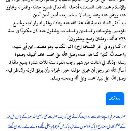
والإسلام محمد عابد السندي، أدخله اللَّه تعالى فسيح جناته، وغفر له وتجاوز
عنه ورضي عنه وعفا رضاء لا سخط بعده آمين آمين آمين.
بيد أفقر العباد لعناية اللَّه عفا اللَّه عنه وعافاه وغفر له ولوالديه ولجميع
المؤمنين والمؤمنات والمسلمين والمسلمات، والمنقول عنه كان مكتوبًا في سنة
١٢٢٩ هـ ألف ومئتان وتسع وعشرون).
٧. كما ورد في آخر النسخة [خ]: (تم الكتاب وهو مصنف ابن أبي شيبة،
والحمد للَّه كثيرًا كما هو أهله، وصلى اللَّه على محمد خاتم أنبيائه وصفوة
رسله، وذلك في الثالث من شهر رجب الفرد سنة ثلاث عشرة وسبع مائة).
أسأل اللَّه عز رجل أن يجزي مؤلفه خير الجزاء، وأن يوفق قارئه والناظر فيه،
وصلى اللَّه على نبينا محمد وعلى آله وصحبه وسلم.
اردو ترجمہ
حضرت عرفجہ اپنے والد سے روایت کرتے ہیں کہ جب حضرت علی رضی اللہ عنہ کے پاس اہل نہر
کے لشکر کا مال ومتاع لایا گیا تو انہوں نے فرمایا کہ جس کو جو چیز بھلی لگے وہ لے لے۔ راوی کہتے