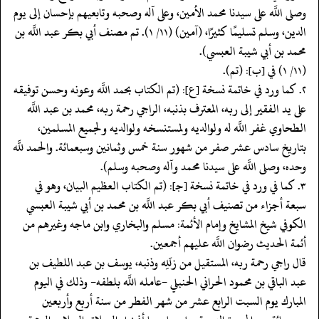
وصلى اللَّه على سيدنا محمد الأمين، وعلى آله وصحبه وتابعيهم بإحسان إلى يوم
الدين، وسلم تسليمًا كثيرًا، (آمين) (١١/ ١). تم مصنف أبي بكر عبد اللَّه بن
محمد بن أبي شيبة العبسي).
(١١/ ١) في [ب]: (تم).
٢. كما ورد في خاتمة نسخة [ع]: (تم الكتاب بحمد اللَّه وعونه وحسن توفيقه
على يد الفقير إلى ربه، المعترف بذنبه، الراجي رحمة ربه، محمد بن عبد اللَّه
الطحاوي غفر اللَّه له ولوالديه ولمستنسخه ولوالديه ولجميع المسلمين،
بتاريخ سادس عشر صفر من شهور سنة خمس وثمانين وسبعمائة. والحمد للَّه
وحده، وصلى اللَّه على سيدنا محمد وآله وصحبه وسلم).
٣. كما في ورد في خاتمة نسخة [جـ]: (تم الكتاب العظيم البيان، وهو في
سبعة أجزاء من تصنيف أبي بكر عبد اللَّه بن محمد بن أبي شيبة العبسي
الكوفي شيخ المشايخ وإمام الأئمة: مسلم والبخاري وابن ماجه وغيرهم من
أئمة الحديث رضوان اللَّه عليهم أجمعين.
قال راجي رحمة ربه، المستقيل من زلَلِه وذنبه، يوسف بن عبد اللطيف بن
عبد الباقي بن محمود الحراني الحنبلي -عامله اللَّه بلطفه- وذلك في اليوم
المبارك يوم السبت الرابع عشر من شهر الفطر من سنة أربع وأربعين