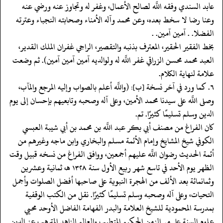
عابد السندي وفقه اللَّه لصالح الأعمال، وغفر له وتجاوز عنه ورضي عنه
وعنا رضا لا سخط بعده، وعن محمد وآله الأمناء وصحابته النجباء وعترته
الفضلا. . آمين آمين. .
بخط الفقير الحقير، المعترف بذنبه والتقصير، الراجي غفران الملك القدير،
العبد محمد محسن الزراقي غفر اللَّه له ولوالديه آمين آمين آمين). ثم وضعت
علامة لنهاية الكلام.
٦. كما ورد في آخر نسخة [ب]: (واللَّه أعلم بالصواب وإليه المرجع والمآب،
وصلى اللَّه على سيدنا محمد الأمين، وعلى آله وصحبه وتابعيهم بإحسان إلى يوم
الدين وسلم تسليمًا كثيرًا. تم.
كان الفراغ من مصنف أبي بكر عبد اللَّه بن محمد بن أبي شيبة العبسي
الكوفي شيخ المشايخ وإمام الأئمة مسلم والبخاري وابن ماجه وغيرهم من
أئمة الحديث رضوان اللَّه عليهم أجمعين، ووافق الفراغ من نسخه قبيل وقت
الظهر يوم الأحد في تاسع شهر ربيع الأول سنة ١٣٢٨ هـ، ثمانية وعشرين
وثمانمائة بعد الألف من الهجرة النبوية على صاحبها أفضل الصلوات وأجمل
التحيات، وعلى آله وصحبه وسلم تسليمًا كثيرًا. نقل من الكتب الوقفية
بمدرسة المحمودية للشيخ العلامة والبدر الفهامة الفاضل الأوحد محيي
علوم السنة على مر الزمن الحكيم المتطبب والعالم الزاهد المترهب عز الدين