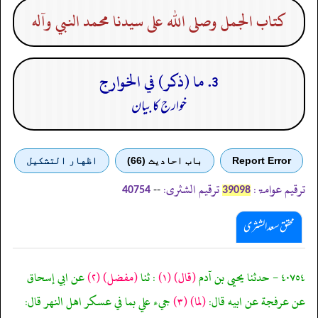
كتاب الجمل وصلى الله على سيدنا محمد النبي وآله
3. ما (ذكر) في الخوارج
خوارج کا بیان
Report Error
باب احادیث (66)
اظهار التشكيل
ترقیم عوامۃ:
ترقیم الشثری:
--
40754
39098
محقق سعد الشثری
٤٠٧٥٤ - حدثنا يحيى بن آدم
(قال)
(١)
: ثنا
(مفضل)
(٢)
عن ابي إسحاق
عن عرفجة عن ابيه قال:
(لما)
(٣)
جيء علي بما في عسكر اهل النهر قال: