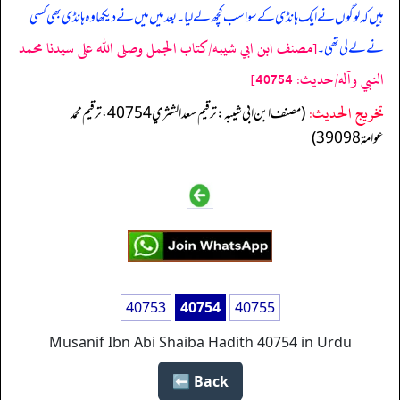
ہیں کہ لوگوں نے ایک ہانڈی کے سوا سب کچھ لے لیا۔ بعد میں میں نے دیکھا وہ ہانڈی بھی کسی
[مصنف ابن ابي شيبه/كتاب الجمل وصلى الله على سيدنا محمد
نے لے لی تھی۔
النبي وآله/حدیث: 40754]
تخریج الحدیث:
(مصنف ابن ابي شيبه: ترقيم سعد الشثري 40754، ترقيم محمد
عوامة 39098)
40753
40754
40755
Musanif Ibn Abi Shaiba Hadith 40754 in Urdu
Back ⬅️