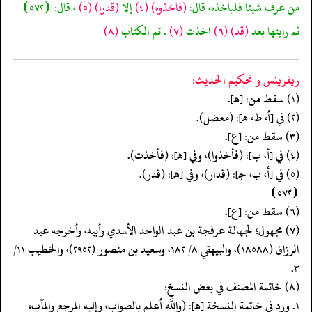
من عرف شيئا فلياخذه، قال:
(فاخذوه)
(٤)
إلا
(قدرا)
(٥)
، قال: ⦗٥٧٢⦘
ثم رايتها بعد
(قد)
(٦)
اخذت
(٧)
. تم الكتاب
(٨)
ريفرينس و تحكيم الحدیث:
(١) سقط من: [هـ].
(٢) في [أ، ط، هـ]: (معضل).
(٣) سقط من: [ع].
(٤) في [أ، ب]: (فأخذوا)، وفي [هـ]: (فأخذت).
(٥) في [أ، ب، جـ]: (قدار)، وفي [هـ]: (قدر).
⦗٥٧٢⦘
(٦) سقط من: [ع].
(٧) مجهول؛ لجهالة عرفجة بن عبد الواحد الأسدي وأبيه، وأخرجه عبد
الرزاق (١٨٥٨٨)، والبيهقي ٨/ ١٨٢، وسعيد بن منصور (٢٩٥٢)، والخطيب ١١/
٣.
(٨) خاتمة المصنف في بعض النسخ:
١. ورد في خاتمة النسخة [هـ]: (واللَّه أعلم بالصواب، وإليه المرجع والمآب،