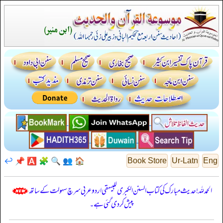
↩️
📌
🅰️
🧩
🔍
👥
🏠
Book Store
Ur-Latn
Eng
الحمدللہ! حدیث مبارک کی کتاب السنن الكبرى للبيهقي اردو عربی سرچ سہولت کے ساتھ
پیش کر دی گئی ہے۔