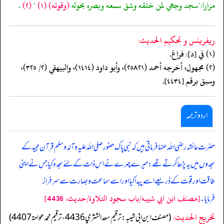
مرارا:"سجد وجهي لمن خلقه وشق سمعه وبصره بحوله
(وقوته)
(١)
"
(٢)
.
ريفرينس و تحكيم الحدیث:
(١) في [د]: فراغ.
(٢) مجهول، أخرجه أحمد (٢٥٨٢١)، وأبو داود (١٤١٤)، والبيهقي (٢/ ٣٢٥)،
وسبق برقم [٤٤٣٤].
اردو ترجمہ
حضرت عائشہ رضی اللہ عنہا فرماتی ہیں کہ نبی پاک حضور صلی اللہ علیہ وآلہ وسلم قرآن مجید کے
سجدوں میں یہ پڑھا کرتے تھے: میرے چہرے نے اس ذات کے لئے سجدہ کیا جس نے اپنی
طاقت اور قوت کے ذریعے اسے پیدا کیا اور اسے سماعت و بصارت سے سرفراز
[مصنف ابن ابي شيبه/باب سجود التلاوة/حدیث: 4436]
فرمایا۔
تخریج الحدیث:
(مصنف ابن ابي شيبه: ترقيم سعد الشثري 4436، ترقيم محمد عوامة 4407)