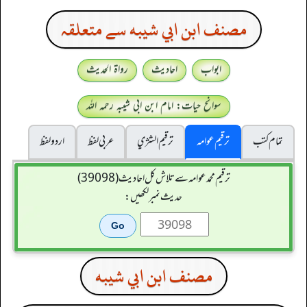
مصنف ابن ابي شيبه سے متعلقہ
ابواب
احادیث
رواۃ الحدیث
سوانح حیات: امام ابن ابی شیبہ رحمہ اللہ
تمام کتب
ترقیم عوامہ
ترقيم الشژي
عربی لفظ
اردو لفظ
ترقیم محمدعوامہ سے تلاش کل احادیث (39098)
حدیث نمبر لکھیں:
مصنف ابن ابي شيبه