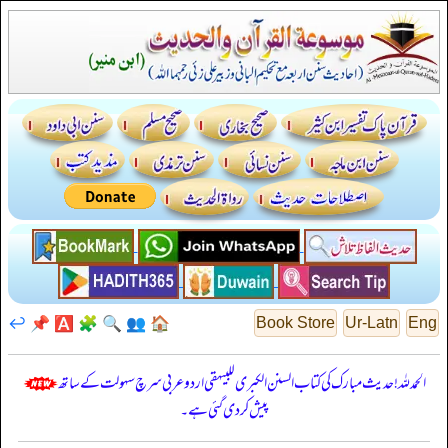
↩️
📌
🅰️
🧩
🔍
👥
🏠
Book Store
Ur-Latn
Eng
الحمدللہ! حدیث مبارک کی کتاب السنن الكبرى للبيهقي اردو عربی سرچ سہولت کے ساتھ
پیش کر دی گئی ہے۔