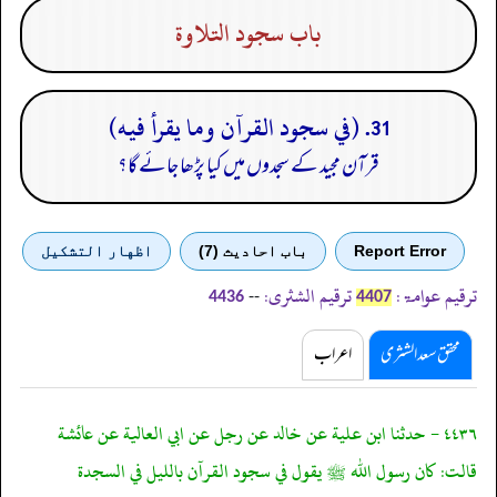
باب سجود التلاوة
31. (في سجود القرآن وما يقرأ فيه)
قرآن مجید کے سجدوں میں کیا پڑھا جائے گا؟
Report Error
باب احادیث (7)
اظهار التشكيل
ترقیم عوامۃ:
ترقیم الشثری:
--
4436
4407
محقق سعد الشثری
اعراب
٤٤٣٦ - حدثنا ابن علية عن خالد عن رجل عن ابي العالية عن عائشة
قالت: كان رسول الله ﷺ يقول في سجود القرآن بالليل في السجدة