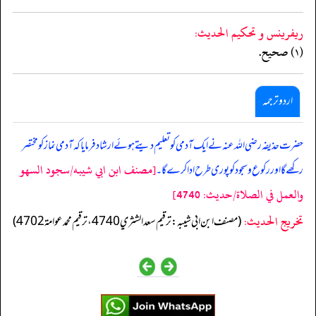
ريفرينس و تحكيم الحدیث:
(١) صحيح.
اردو ترجمہ
حضرت حذیفہ رضی اللہ عنہ نے ایک آدمی کو تعلیم دیتے ہوئے ارشاد فرمایا کہ آدمی نماز کو مختصر
[مصنف ابن ابي شيبه/سجود السهو
رکھے گا اور رکوع و سجود کو پوری طرح ادا کرے گا۔
والعمل في الصلاة/حدیث: 4740]
تخریج الحدیث:
(مصنف ابن ابي شيبه: ترقيم سعد الشثري 4740، ترقيم محمد عوامة 4702)