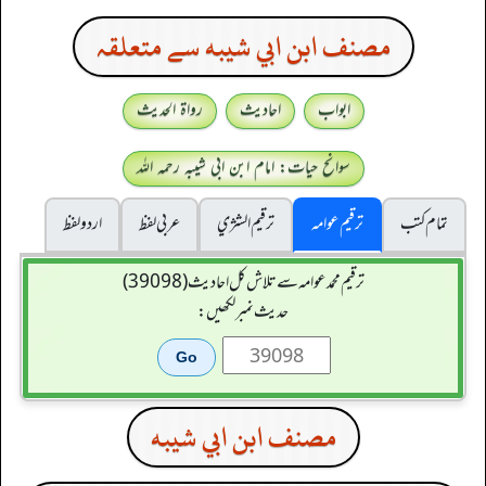
مصنف ابن ابي شيبه سے متعلقہ
ابواب
احادیث
رواۃ الحدیث
سوانح حیات: امام ابن ابی شیبہ رحمہ اللہ
تمام کتب
ترقیم عوامہ
ترقيم الشژي
عربی لفظ
اردو لفظ
ترقیم محمدعوامہ سے تلاش کل احادیث (39098)
حدیث نمبر لکھیں:
مصنف ابن ابي شيبه