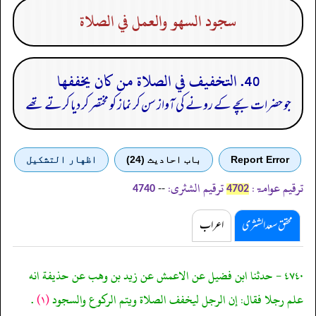
سجود السهو والعمل في الصلاة
40. التخفيف في الصلاة من كان يخففها
جو حضرات بچے کے رونے کی آواز سن کر نماز کو مختصر کر دیا کرتے تھے
Report Error
باب احادیث (24)
اظهار التشكيل
ترقیم عوامۃ:
ترقیم الشثری:
--
4740
4702
محقق سعد الشثری
اعراب
٤٧٤٠ - حدثنا ابن فضيل عن الاعمش عن زيد بن وهب عن حذيفة انه
علم رجلا فقال: إن الرجل ليخفف الصلاة ويتم الركوع والسجود
(١)
.