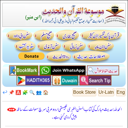
↩️
📌
🅰️
🧩
🔍
👥
🏠
Book Store
Ur-Latn
Eng
الحمدللہ! حدیث مبارک کی کتاب السنن الكبرى للبيهقي اردو عربی سرچ سہولت کے ساتھ
پیش کر دی گئی ہے۔