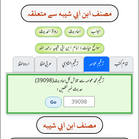
مصنف ابن ابي شيبه سے متعلقہ
ابواب
احادیث
رواۃ الحدیث
سوانح حیات: امام ابن ابی شیبہ رحمہ اللہ
تمام کتب
ترقیم عوامہ
ترقيم الشژي
عربی لفظ
اردو لفظ
ترقیم محمدعوامہ سے تلاش کل احادیث (39098)
حدیث نمبر لکھیں:
مصنف ابن ابي شيبه