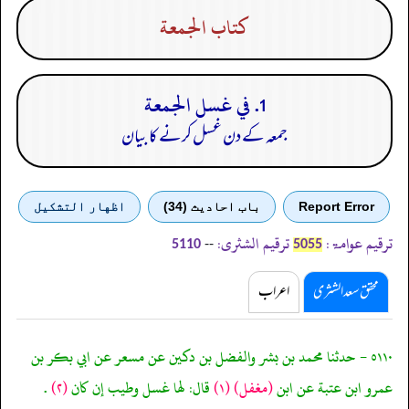
كتاب الجمعة
1. في غسل الجمعة
جمعہ کے دن غسل کرنے کا بیان
Report Error
باب احادیث (34)
اظهار التشكيل
ترقیم عوامۃ:
ترقیم الشثری:
--
5110
5055
محقق سعد الشثری
اعراب
٥١١٠ - حدثنا محمد بن بشر والفضل بن دكين عن مسعر عن ابي بكر بن
عمرو ابن عتبة عن ابن
(مغفل)
(١)
قال: لها غسل وطيب إن كان
(٢)
.