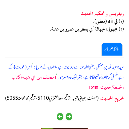
ريفرينس و تحكيم الحدیث:
(١) في [أ]: (معقل).
(٢) مجهول؛ لجهالة أبي بكر بن عمرو بن عتبة.
حافظ طلحہ بابر
سیدنا عبداللہ بن مغفل رضی اللہ عنہ سے روایت ہے، انہوں نے فرمایا:
”
اس (عورت) کے
[مصنف ابن ابي شيبه/كتاب
لیے غسل کرنا اور خوشبو لگانا ہے، بشرطیکہ وہ میسر ہو۔
“
الجمعة/حدیث: 5110]
تخریج الحدیث:
(مصنف ابن ابي شيبه: ترقيم سعد الشثري 5110، ترقيم محمد عوامة 5055)