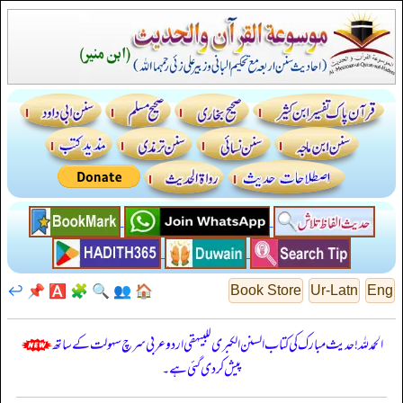
↩️
📌
🅰️
🧩
🔍
👥
🏠
Book Store
Ur-Latn
Eng
الحمدللہ! حدیث مبارک کی کتاب السنن الكبرى للبيهقي اردو عربی سرچ سہولت کے ساتھ
پیش کر دی گئی ہے۔