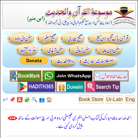
↩️
📌
🅰️
🧩
🔍
👥
🏠
Book Store
Ur-Latn
Eng
الحمدللہ! حدیث مبارک کی کتاب السنن الكبرى للبيهقي اردو عربی سرچ سہولت کے ساتھ
پیش کر دی گئی ہے۔