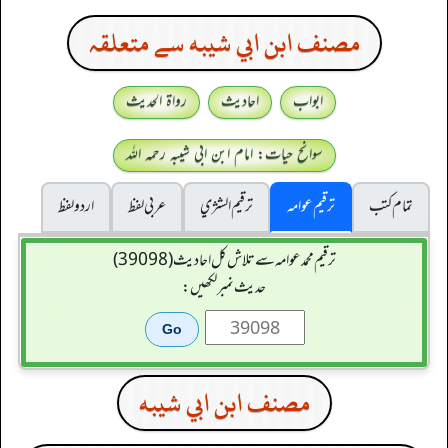
مصنف ابن ابي شيبه سے متعلقہ
ابواب
احادیث
رواۃ الحدیث
سوانح حیات: امام ابن ابی شیبہ رحمہ اللہ
تمام کتب
ترقیم عوامہ
ترقيم الشژي
عربی لفظ
اردو لفظ
ترقیم محمدعوامہ سے تلاش کل احادیث (39098)
حدیث نمبر لکھیں:
مصنف ابن ابي شيبه