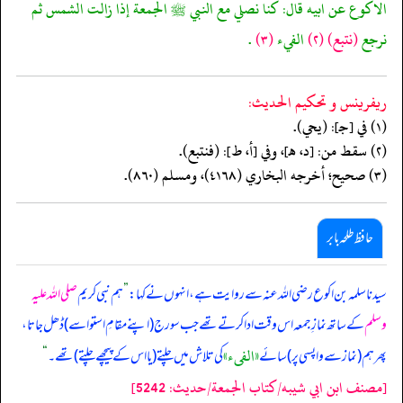
الاكوع عن ابيه قال: كنا نصلي مع النبي ﷺ الجمعة إذا زالت الشمس ثم
نرجع
(نتبع)
(٢)
الفيء
(٣)
.
ريفرينس و تحكيم الحدیث:
(١) في [جـ]: (يحي).
(٢) سقط من: [د، هـ]، وفي [أ، ط]: (فنتبع).
(٣) صحيح؛ أخرجه البخاري (٤١٦٨)، ومسلم (٨٦٠).
حافظ طلحہ بابر
سیدنا سلمہ بن اکوع رضی اللہ عنہ سے روایت ہے، انہوں نے کہا:
”
ہم نبی کریم
صلی اللہ علیہ
وسلم
کے ساتھ نمازِ جمعہ اس وقت ادا کرتے تھے جب سورج (اپنے مقامِ استوا سے) ڈھل جاتا،
«الفیء»
پھر ہم (نماز سے واپسی پر) سائے
کی تلاش میں چلتے (یا اس کے پیچھے چلتے) تھے۔
“
[مصنف ابن ابي شيبه/كتاب الجمعة/حدیث: 5242]