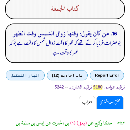
كتاب الجمعة
16. من كان يقول: وقتها زوال الشمس وقت الظهر
جو حضرات فرمایا کرتے تھے کہ ظہر کا وقت زوال شمس کا وقت ہے جو کہ
ظہر کا وقت ہے
Report Error
باب احادیث (12)
اظهار التشكيل
ترقیم عوامۃ:
ترقیم الشثری:
--
5242
5180
محقق سعد الشثری
اعراب
٥٢٤٢ - حدثنا وكيع عن
(يعلي)
(١)
بن الحارث عن إياس بن سلمة بن