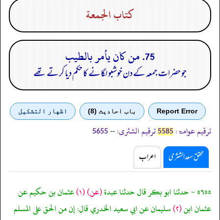
كتاب الجمعة
75. من كان يأمر بالطيب
جو حضرات جمعہ کے دن خوشبو لگانے کا حکم دیا کرتے تھے
Report Error
باب احادیث (8)
اظهار التشكيل
ترقیم عوامۃ:
ترقیم الشثری:
--
5655
5585
محقق سعد الشثری
اعراب
٥٦٥٥ - حدثنا ابو بكر قال حدثنا عبدة
(عن)
(١)
عثمان بن حكيم عن
عثمان ابن
(٢)
سليمان عن ابي سعيد الخدري قال: إن من الحق على المسلم