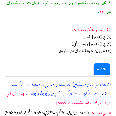
إذا كان يوم الجمعة السواك وان يلبس من صالح ثيابه وان يتطيب بطيب إن
كان
(٣)
.
ريفرينس و تحكيم الحدیث:
(١) في [هـ، جـ]: (بن).
(٢) في [أ، هـ، جـ] زيادة: (أبي).
(٣) مجهول؛ لجهالة عثمان بن سليمان.
اردو ترجمہ
حضرت ابو سعید خدری فرماتے ہیں کہ جمعہ کے دن مسلمان پر لازم ہے کہ وہ مسواک کرے،
[مصنف ابن
اپنے سب سے اچھے کپڑے پہنے اور اگر اس کے پاس خوشبو ہو تو خوشبو لگائے۔
ابي شيبه/كتاب الجمعة/حدیث: 5655]
تخریج الحدیث:
(مصنف ابن ابي شيبه: ترقيم سعد الشثري 5655، ترقيم محمد عوامة 5585)