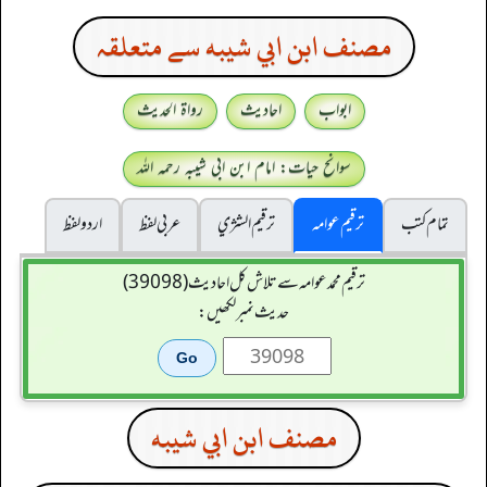
مصنف ابن ابي شيبه سے متعلقہ
ابواب
احادیث
رواۃ الحدیث
سوانح حیات: امام ابن ابی شیبہ رحمہ اللہ
تمام کتب
ترقیم عوامہ
ترقيم الشژي
عربی لفظ
اردو لفظ
ترقیم محمدعوامہ سے تلاش کل احادیث (39098)
حدیث نمبر لکھیں:
مصنف ابن ابي شيبه