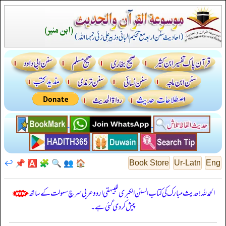
↩️
📌
🅰️
🧩
🔍
👥
🏠
Book Store
Ur-Latn
Eng
الحمدللہ! حدیث مبارک کی کتاب السنن الكبرى للبيهقي اردو عربی سرچ سہولت کے ساتھ
پیش کر دی گئی ہے۔