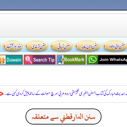
للہ! حدیث مبارک کی کتاب السنن الكبرى للبيهقي اردو عربی سرچ سہولت کے ساتھ پیش کر دی گئی ہے۔
سنن الدارقطني سے متعلقہ