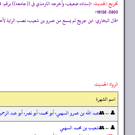
تخریج الحدیث:
5800، 19138»
«قال البخاري: ابن جريج لم يسمع من عمرو بن شعيب، نصب الراية لأحاديث الهد
الرواة الحديث:
اسم الشهرة
👤←👥
عبد الله بن عمرو السهمي، أبو محمد، أبو نصر، أبو عبد الرحم
👤←👥
شعيب بن محمد السهمي