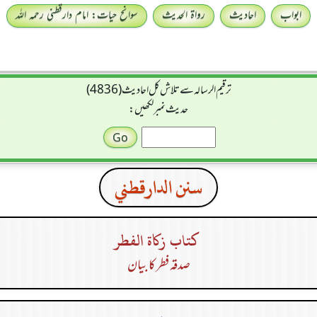
ابواب
احادیث
رواۃ الحدیث
سوانح حیات: امام دارقطنی رحمہ اللہ
ترقیم الرسالہ سے تلاش کل احادیث (4836)
حدیث نمبر لکھیں:
سنن الدارقطني
كتاب زكاة الفطر
صدقہ فطر کا بیان