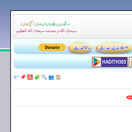
↩️
📌
🅰️
🧩
🔍
👥
🏠