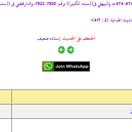
اية: (2 / 417)»
الحكم على الحديث:
إسناده ضعيف
ن