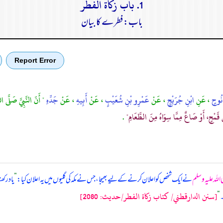
1. باب زكاة الفطر
باب: فطرے کا بیان
Report Error
 نُوحٍ
، عَنِ
ابْنِ جُرَيْجٍ
، عَنْ
عَمْرِو بْنِ شُعَيْبٍ
، عَنْ
أَبِيهِ
، عَنْ
جَدِّهِ
" أَنّ النَّبِيَّ صَلَّى 
ِنْ قَمْحٍ، أَوْ صَاعٌ مِمَّا سِوَاهُ مِنَ الطَّعَامِ"
.
اللہ علیہ وسلم
نے ایک شخص کو اعلان کرنے کے لیے بھیجا، جس نے مکہ کی گلیوں میں یہ اعلان کیا:
”
یاد رکھ
[سنن الدارقطني/ كتاب زكاة الفطر/حدیث: 2080]
۔
“