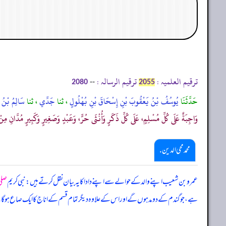
ترقیم العلمیہ :
ترقیم الرسالہ :
--
2080
2055
حَدَّثَنَا
يُوسُفُ بْنُ يَعْقُوبَ بْنِ إِسْحَاقَ بْنِ بُهْلُولٍ
، ثنا
جَدِّي
، ثنا
سَالِمُ بْنُ
وَاجِبَةٌ عَلَى كُلِّ مُسْلِمٍ، عَلَى كُلِّ ذَكَرٍ وَأُنْثَى حُرٍّ، وَعَبْدٍ وَصَغِيرٍ وَكَبِيرٍ مُدَّانِ م
محمد محی الدین .
عمرو بن شعیب اپنے والد کے حوالے سے اپنے دادا کا یہ بیان نقل کرتے ہیں: نبی کریم
صلی 
ہے، جو گندم کے دو مد ہوں گے اور اس کے علاوہ دیگر تمام قسم کے اناج کا ایک صاع ہو گا