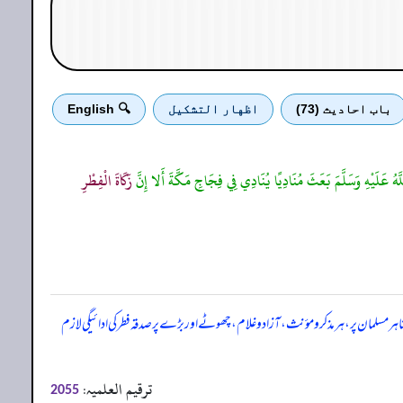
باب احادیث (73)
اظهار التشكيل
🔍 English
اللَّهُ عَلَيْهِ وَسَلَّمَ بَعَثَ مُنَادِيًا يُنَادِي فِي فِجَاجِ مَكَّةَ أَلا إِنَّ
زَكَاةَ الْفِطْرِ
نا ہر مسلمان پر، ہر مذکر و مؤنث، آزاد و غلام، چھوٹے اور بڑے پر صدقہ فطر کی ادائیگی لازم
ترقیم العلمیہ:
2055