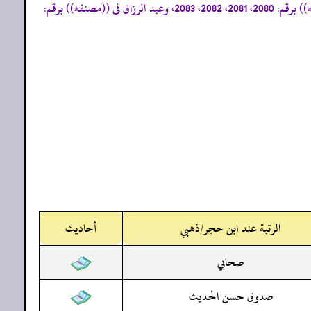
«إسناده ضعيف، وأخرجه الترمذي فى ((جامعه)) برقم: 674، 674 م، والبيهقي فى((سننه الكبير)) برقم: 7820، 7822، والدارقطني فى ((سننه)) برقم: 2080، 2081، 2082، 2083، وعبد الرزاق فى ((مصنفه)) برقم:
الرتبة عند ابن حجر/ذهبي
أحاديث
صحابي
صدوق حسن الحديث