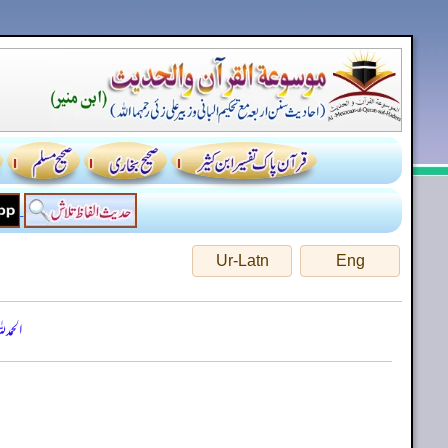
Ur-Latn
Eng
الحمد