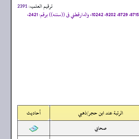
ترقیم العلمیہ:
2391
«إسناده ضعيف، وأخرجه الترمذي فى ((جامعه)) برقم: 813، 2998، وابن ماجه فى ((سننه)) برقم: 2896، والبيهقي فى((سننه الكبير)) برقم: 8715، 8729، 9202، 10242، والدارقطني فى ((سننه)) برقم: 2421،
الرتبة عند ابن حجر/ذهبي
أحاديث
صحابي