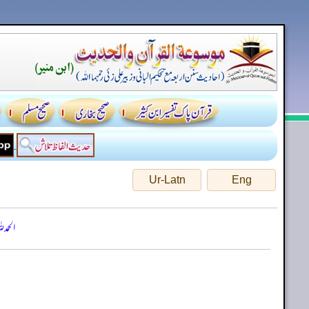
Ur-Latn
Eng
الحمد