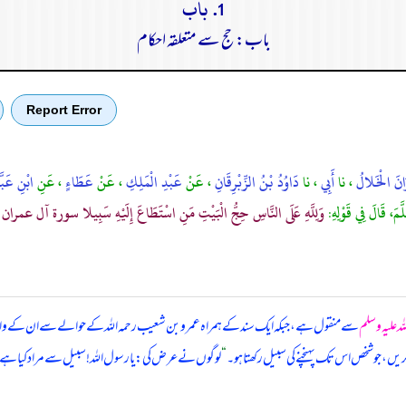
1. باب
باب: حج سے متعلقہ احکام
Report Error
َانَ الْخَلالُ
، نا
أَبِي
، نا
دَاوُدُ بْنُ الزِّبْرِقَانِ
، عَنْ
عَبْدِ الْمَلِكِ
، عَنْ
عَطَاءٍ
، عَنِ
ابْنِ عَب
لَّمَ، قَالَ فِي قَوْلِهِ:
وَلِلَّهِ عَلَى النَّاسِ حِجُّ الْبَيْتِ مَنِ اسْتَطَاعَ إِلَيْهِ سَبِيلا سورة آل عمران آية 97، قَالُوا: يَا رَسُولَ اللَّهِ، مَا السَّبِيلُ؟ قَالَ:" زَادٌ وَ
لہ علیہ وسلم
سے منقول ہے، جبکہ ایک سند کے ہمراہ عمرو بن شعیب رحمہ اللہ کے حوالے سے ان کے و
ج کریں، جو شخص اس تک پہنچنے کی سبیل رکھتا ہو۔
“
لوگوں نے عرض کی: یا رسول اللہ! سبیل سے مراد کیا ہے؟