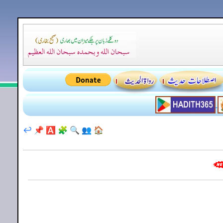
↩️
📌
🅰️
🧩
🔍
👥
🏠