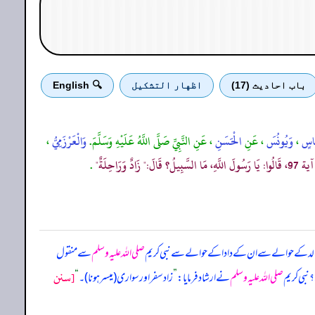
باب احادیث (17)
اظهار التشكيل
🔍 English
َّاسٍ
،
وَيُونُسَ
، عَنِ
الْحَسَنِ
، عَنِ النَّبِيِّ صَلَّى اللَّهُ عَلَيْهِ وَسَلَّمَ.
وَالْعَرْزَمِيُّ
،
رَاحِلَةٌ"
.
الد کے حوالے سے ان کے دادا کے حوالے سے نبی کریم
صلی اللہ علیہ وسلم
سے منقول
[سنن
 نبی کریم
صلی اللہ علیہ وسلم
نے ارشاد فرمایا:
”
زاد سفر اور سواری (میسر ہونا)۔
“