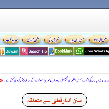
للہ! حدیث مبارک کی کتاب السنن الكبرى للبيهقي اردو عربی سرچ سہولت کے ساتھ پیش کر دی گئی ہے۔
سنن الدارقطني سے متعلقہ