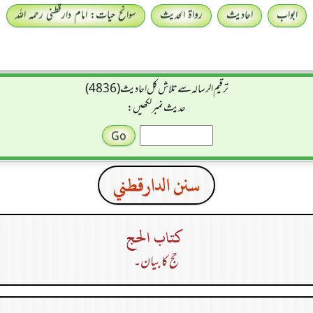
ابواب
احادیث
رواۃ الحدیث
سوانح حیات: امام دارقطنی رحمہ اللہ
ترقیم الرسالہ سے تلاش کل احادیث (4836)
حدیث نمبر لکھیں:
سنن الدارقطني
كتاب الحج
حج کا بیان۔