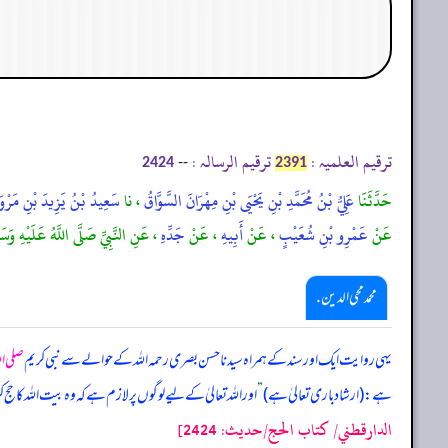
ترقیم العلمیہ :
ترقیم الرسالہ :
--
2424
2391
حَدَّثَنَا
عَلِيُّ بْنُ مُحَمَّدِ بْنِ يَحْيَى بْنِ مِهْرَانَ السَّوَّاقُ
، نا
سَعِيدُ بْنُ يَزِيدَ بْنِ مَرْو
عَنْ
عَمْرِو بْنِ شُعَيْبٍ
، عَنْ
أَبِيهِ
، عَنْ
جَدِّهِ
، عَنِ النَّبِيِّ صَلَّى اللَّهُ عَلَيْهِ وَسَ
محمد محی الدین .
یہی روایت ایک اور سند کے ہمراہ سیدنا حسن بصری رحمہ اللہ کے حوالے سے نبی کریم
صلی ال
ہے: (ارشاد باری تعالیٰ ہے)
”
اور اللہ تعالیٰ کے لیے لوگوں پر لازم ہے کہ وہ بیت اللہ کا ح
الدارقطني/ كتاب الحج/حدیث: 2424]