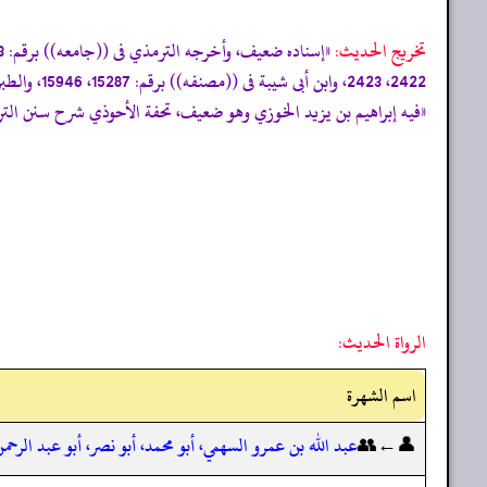
تخریج الحدیث:
2422، 2423، وابن أبى شيبة فى ((مصنفه)) برقم: 15287، 15946، والطبراني فى ((الأوسط)) برقم: 5041»
«فيه إبراهيم بن يزيد الخوزي وهو ضعيف، تحفة الأحوذي شرح سنن الترمذي: (2
الرواة الحديث:
اسم الشهرة
👤←👥
عبد الله بن عمرو السهمي، أبو محمد، أبو نصر، أبو عبد الرحم