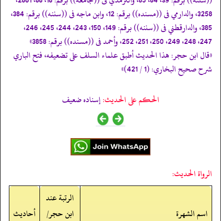
3258، والدارمي فى ((مسنده)) برقم: 12، وابن ماجه فى ((سننه)) برقم: 384،
385، والدارقطني فى ((سننه)) برقم: 149، 150، 243، 244، 245، 246،
247، 248، 249، 250، 251، 252، وأحمد فى ((مسنده)) برقم: 3858»
«قال ابن حجر: هذا الحديث أطبق علماء السلف على تضعيفه، فتح الباري
شرح صحيح البخاري: (1 / 421)»
الحكم على الحديث:
إسناده ضعيف
الرواة الحديث:
الرتبة عند
اسم الشهرة
ابن حجر/
أحاديث