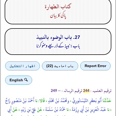
كتاب الطهارة
پاکی کا بیان
27. باب الوضوء بالنبيذ
باب: نبیذ کے ذریعے وضو کرنا
Report Error
باب احادیث (22)
اظهار التشكيل
🔍 English
ترقیم العلمیہ :
ترقیم الرسالہ :
--
249
244
حَدَّثَنَا
أَبُو بَكْرٍ النَّيْسَابُورِيُّ
،
ومُحَمَّدُ بْنُ مَخْلَدٍ
، قَالا: نا
أَحْمَدُ بْنُ مَنْصُورٍ زَاجٌ
، نا
عَبْدُ الْعَزِيزِ بْنُ أَبِي رِزْمَةَ
، نا
حَمَّادُ بْنُ سَلَمَةَ
، عَنْ
عَلِيِّ بْنِ زَيْدٍ
، عَنْ
أَبِي