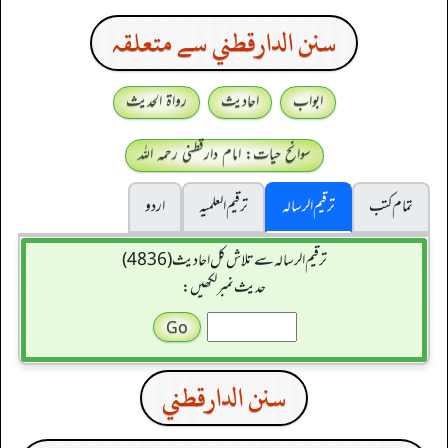
سنن الدارقطني سے متعلقہ
ابواب
احادیث
رواۃ الحدیث
سوانح حیات: امام دارقطنی رحمہ اللہ
تمام کتب
ترقیم الرسالہ
ترقیم العلمیہ
اردو
ترقیم الرسالہ سے تلاش کل احادیث (4836)
حدیث نمبر لکھیں:
سنن الدارقطني