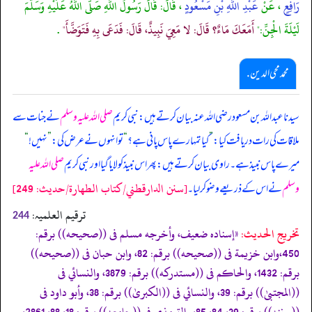
رَافِعٍ
، عَنْ
عَبْدِ اللَّهِ بْنِ مَسْعُودٍ
، قَالَ: قَالَ رَسُولُ اللَّهِ صَلَّى اللَّهُ عَلَيْهِ وَسَلَّمَ
لَيْلَةَ الْجِنِّ:"
أَمَعَكَ مَاءٌ؟ قَالَ: لا مَعِيَ نَبِيذٌ، قَالَ: فَدَعَى بِهِ فَتَوَضَّأَ"
.
محمد محی الدین .
سیدنا عبداللہ بن مسعود رضی اللہ عنہ بیان کرتے ہیں: نبی کریم
صلی اللہ علیہ وسلم
نے جنات سے
ملاقات کی رات دریافت کیا:
”
کیا تمہارے پاس پانی ہے؟
“
تو انہوں نے عرض کی:
”
نہیں!
“
میرے پاس نبیذ ہے۔ راوی بیان کرتے ہیں: پھر اس نبیذ کو لایا گیا اور نبی کریم
صلی اللہ علیہ
[سنن الدارقطني/كتاب الطهارة/حدیث: 249]
وسلم
نے اس کے ذریعے وضو کر لیا۔
ترقیم العلمیہ:
244
تخریج الحدیث:
«إسناده ضعيف، وأخرجه مسلم فى ((صحيحه)) برقم:
450،وابن خزيمة فى ((صحيحه)) برقم: 82، وابن حبان فى ((صحيحه))
برقم: 1432، والحاكم فى ((مستدركه)) برقم: 3879، والنسائي فى
((المجتبیٰ)) برقم: 39، والنسائي فى ((الكبریٰ)) برقم: 38، وأبو داود فى
((سننه)) برقم: 39، 84، 85، والترمذي فى ((جامعه)) برقم: 18، 88، 2861،