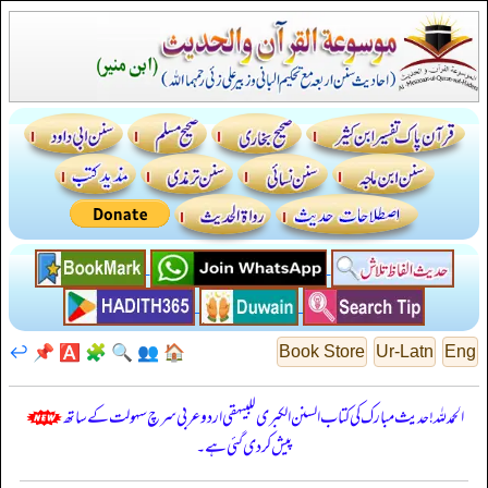
↩️
📌
🅰️
🧩
🔍
👥
🏠
Book Store
Ur-Latn
Eng
الحمدللہ! حدیث مبارک کی کتاب السنن الكبرى للبيهقي اردو عربی سرچ سہولت کے ساتھ
پیش کر دی گئی ہے۔