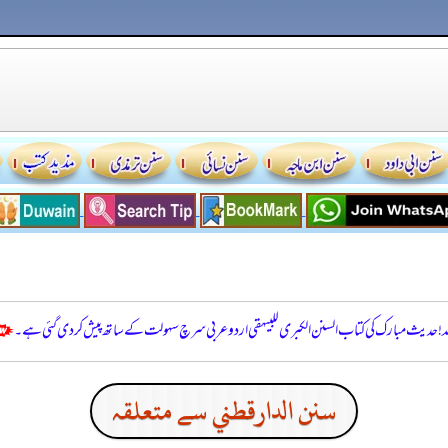
للہ! حدیث مبارک کی کتاب السنن الكبرى للبيهقي اردو عربی سرچ سہولت کے ساتھ پیش کر دی گئی ہے۔
سنن الدارقطني سے متعلقہ