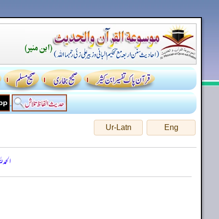
Ur-Latn
Eng
الحمد