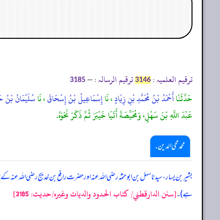
ترقیم العلمیہ :
ترقیم الرسالہ :
--
3185
3146
حَدَّثَنَا
أَحْمَدُ بْنُ مُحَمَّدِ بْنِ زِيَادٍ
، نَا
إِسْمَاعِيلُ بْنُ إِسْحَاقَ
، نَا
سُلَيْمَانُ بْنُ 
عَبْدَ اللَّهِ بْنَ سَهْلٍ، وَمُحَيِّصَةَ أَتَيَا خَيْبَرَ ثُمَّ ذَكَرَ نَحْوَهُ.
محمد محی الدین .
بشیر بن یسار، سیدنا سہل بن ابوحثمہ رضی اللہ عنہ اور حضرت رافع بن خدیج رضی اللہ عنہ
[سنن الدارقطني/ كتاب الحدود والديات وغيره/حدیث: 3185]
ہے)۔