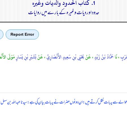
1. كتاب الحدود والديات وغيره
حدود اور دیات وغیرہ کے بارے میں روایات
Report Error
حَرْبٍ
، نَا
حَمَّادُ بْنُ زَيْدٍ
، عَنْ
يَحْيَى بْنِ سَعِيدٍ الأَنْصَارِيِّ
، عَنْ
بُشَيْرِ بْنِ يَسَارٍ
مَوْلَى الأَن
 کے حوالے سے یہ بات نقل کرتے ہیں: ان دونوں حضرات نے یہ بات بیان کی ہے: سیدنا عبداللہ بن سہل رض