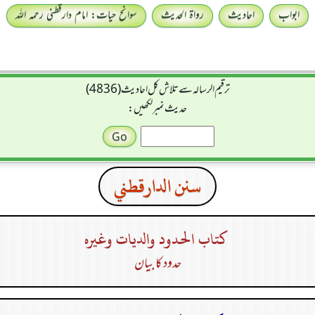
ابواب
احادیث
رواۃ الحدیث
سوانح حیات: امام دارقطنی رحمہ اللہ
ترقیم الرسالہ سے تلاش کل احادیث (4836)
حدیث نمبر لکھیں:
سنن الدارقطني
كتاب الحدود والديات وغيره
حدود کا بیان