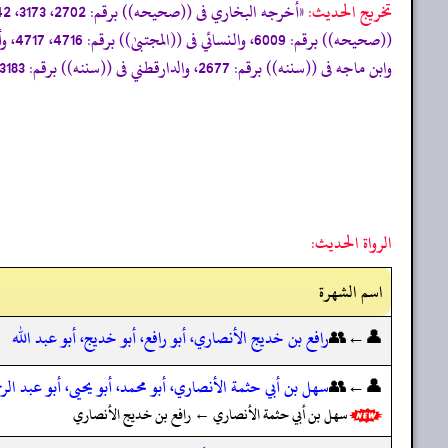
تخریج الحدیث:
وابن ماجه فى ((سننه)) برقم: 2677، والدارقطني فى ((سننه)) برقم: 3183، 3184، 3185، 3187، 3188، 3189، وأحمد فى ((مسنده)) برقم: 16339»
الرواة الحديث:
اسم الشهرة
👤←👥
رافع بن خديج الأنصاري، أبو رافع، أبو خديج، أبو عبد الله
👤←👥
سهل بن أبي حثمة الأنصاري، أبو محمد، أبو يحيى، أبو عبد الر
سهل بن أبي حثمة الأنصاري ← رافع بن خديج الأنصاري