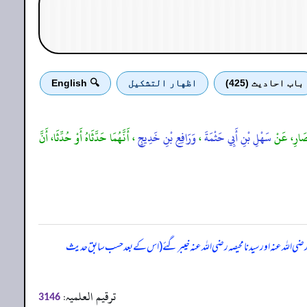
باب احادیث (425)
اظهار التشكيل
🔍 English
ْصَارِ، عَنْ
سَهْلِ بْنِ أَبِي حَثْمَةَ
،
وَرَافِعِ بْنِ خَدِيجٍ
، أَنَّهُمَا حَدَّثَاهُ أَوْ حُدِّثَا، أَنَّ
ی اللہ عنہ اور سیدنا محیصہ رضی اللہ عنہ خیبر گئے (اس کے بعد حسب سابق حدیث
ترقیم العلمیہ:
3146