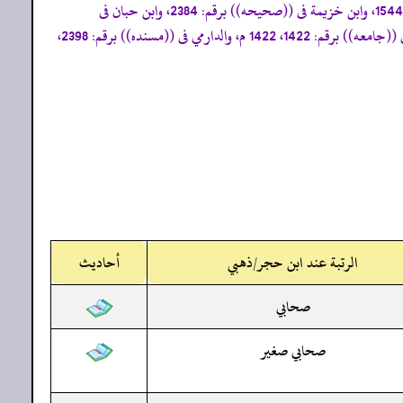
«أخرجه البخاري فى ((صحيحه)) برقم: 2702، 3173، 6142، 6898، 7192، ومسلم فى ((صحيحه)) برقم: 1669، ومالك فى ((الموطأ)) برقم: 1544، وابن خزيمة فى ((صحيحه)) برقم: 2384، وابن حبان فى
((صحيحه)) برقم: 6009، والنسائي فى ((المجتبیٰ)) برقم: 4716، 4717، وأبو داود فى ((سننه)) برقم: 1638، 4520، 4521، 4523، 4524، 4525، والترمذي فى ((جامعه)) برقم: 1422، 1422 م، والدارمي فى ((مسنده)) برقم: 2398،
الرتبة عند ابن حجر/ذهبي
أحاديث
صحابي
صحابي صغير