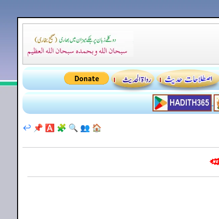
↩️
📌
🅰️
🧩
🔍
👥
🏠