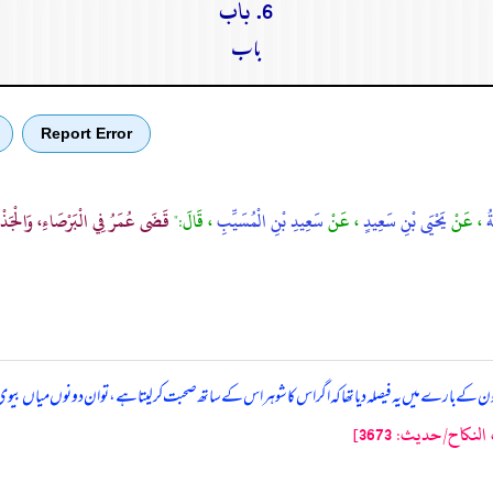
6. باب
باب
Report Error
ةُ
، عَنْ
يَحْيَى بْنِ سَعِيدٍ
، عَنْ
سَعِيدِ بْنِ الْمُسَيِّبِ
، قَالَ:"
قَضَى عُمَرُ فِي الْبَرْصَاءِ، وَالْجَذْمَا
 کے بارے میں یہ فیصلہ دیا تھا کہ اگر اس کا شوہر اس کے ساتھ صحبت کر لیتا ہے، تو ان دونوں میاں بی
نكاح/حدیث: 3673]