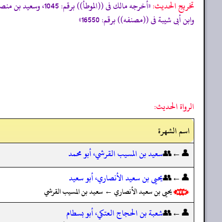
تخریج الحدیث:
وابن أبى شيبة فى ((مصنفه)) برقم: 16550»
الرواة الحديث:
اسم الشهرة
👤←👥
سعيد بن المسيب القرشي، أبو محمد
👤←👥
يحيى بن سعيد الأنصاري، أبو سعيد
يحيى بن سعيد الأنصاري ← سعيد بن المسيب القرشي
👤←👥
شعبة بن الحجاج العتكي، أبو بسطام