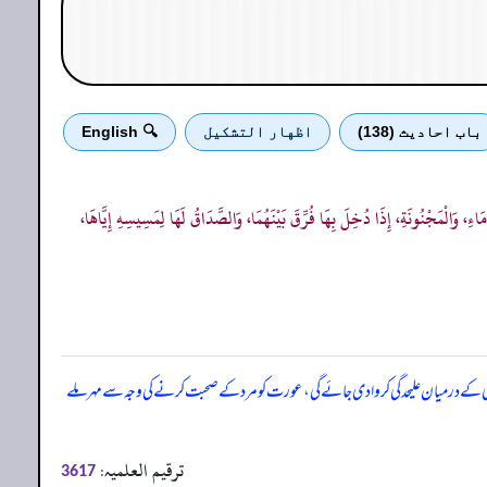
باب احادیث (138)
اظهار التشكيل
🔍 English
ءِ، وَالْمَجْنُونَةِ، إِذَا دُخِلَ بِهَا فُرِّقَ بَيْنَهُمَا، وَالصَّدَاقُ لَهَا لِمَسِيسِهِ إِيَّاهَا،
وی کے درمیان علیحدگی کر وا دی جائے گی، عورت کو مرد کے صحبت کرنے کی وجہ سے مہر ملے
ترقیم العلمیہ:
3617