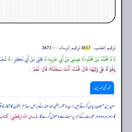
ترقیم العلمیہ :
ترقیم الرسالہ :
--
3673
3617
نَا نَا مُحَمَّدُ بْنُ مَخْلَدٍ، نَا عِيسَى بْنُ أَبِي حَرْبٍ، نَا
يَحْيَى بْنُ أَبِي بُكَيْرٍ
، نَا
شُعْبَ
وَهُوَ لَهُ عَلَى وَلِيِّهَا، قَالَ: قُلْتُ: أَنْتَ سَمِعْتَهُ؟، قَالَ: نَعَمْ"
.
محمد محی الدین .
سعید بن مسیب بیان کرتے ہیں: سیدنا عمر رضی اللہ عنہ نے برص، جذام، جنون کا شکار خاتون
[سنن الدارقطني/ كتاب ال
گا، اور مرد وہ مہر عورت کے سرپرست سے وصول کرے گا۔