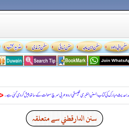
للہ! حدیث مبارک کی کتاب السنن الكبرى للبيهقي اردو عربی سرچ سہولت کے ساتھ پیش کر دی گئی ہے۔
سنن الدارقطني سے متعلقہ