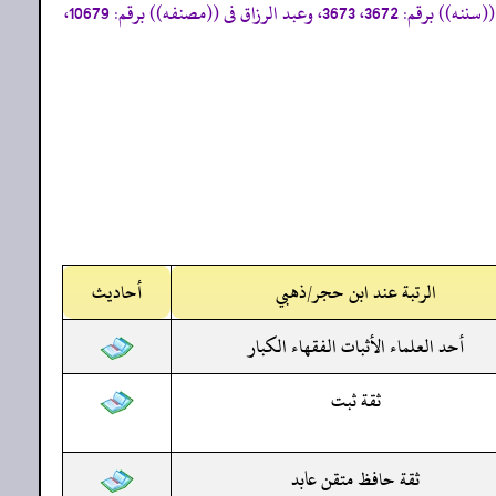
«أخرجه مالك فى ((الموطأ)) برقم: 1045، وسعيد بن منصور فى ((سننه)) برقم: 818، والبيهقي فى((سننه الكبير)) برقم: 13886،والدارقطني فى ((سننه)) برقم: 3672، 3673، وعبد الرزاق فى ((مصنفه)) برقم: 10679،
الرتبة عند ابن حجر/ذهبي
أحاديث
أحد العلماء الأثبات الفقهاء الكبار
ثقة ثبت
ثقة حافظ متقن عابد