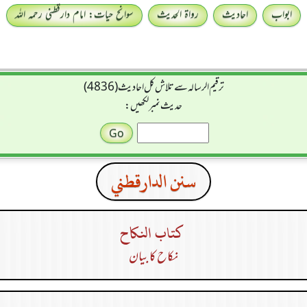
ابواب
احادیث
رواۃ الحدیث
سوانح حیات: امام دارقطنی رحمہ اللہ
ترقیم الرسالہ سے تلاش کل احادیث (4836)
حدیث نمبر لکھیں:
سنن الدارقطني
كتاب النكاح
نکاح کا بیان