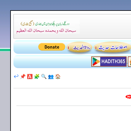
↩️
📌
🅰️
🧩
🔍
👥
🏠