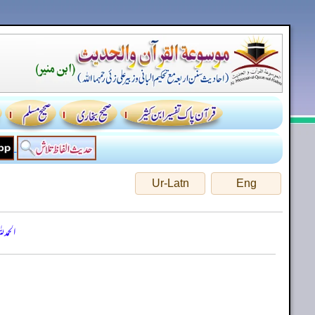
Ur-Latn
Eng
الحمد