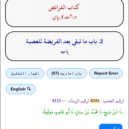
كتاب الفرائض
وراثت کا بیان
2. باب ما تبقى بعد الفريضة للعصبة
باب
Report Error
باب احادیث (57)
اظهار التشكيل
🔍 English
ترقیم العلمیہ :
ترقیم الرسالہ :
--
4115
4044
. نَا ابْنُ مَنِيعٍ، نَا مُحَمَّدُ بْنُ سِنَانٍ، نَا أَبُو عَاصِمٍ، مَوْقُوفًا.