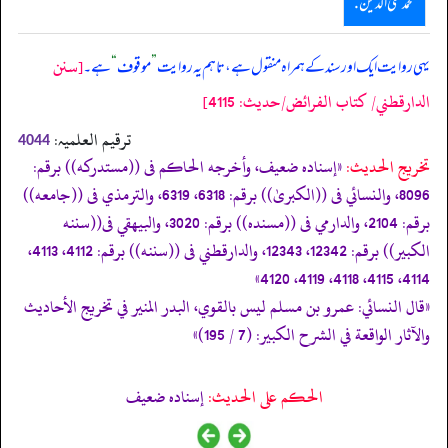
محمد محی الدین .
[سنن
یہی روایت ایک اور سند کے ہمراہ منقول ہے، تاہم یہ روایت
”
موقوف
“
ہے۔
الدارقطني/ كتاب الفرائض/حدیث: 4115]
ترقیم العلمیہ:
4044
تخریج الحدیث:
«إسناده ضعيف، وأخرجه الحاكم فى ((مستدركه)) برقم:
8096، والنسائي فى ((الكبریٰ)) برقم: 6318، 6319، والترمذي فى ((جامعه))
برقم: 2104، والدارمي فى ((مسنده)) برقم: 3020، والبيهقي فى((سننه
الكبير)) برقم: 12342، 12343، والدارقطني فى ((سننه)) برقم: 4112، 4113،
4114، 4115، 4118، 4119، 4120»
«‏‏‏‏قال النسائي: عمرو بن مسلم ليس بالقوي، البدر المنير في تخريج الأحاديث
والآثار الواقعة في الشرح الكبير: (7 / 195)»
الحكم على الحديث:
إسناده ضعيف