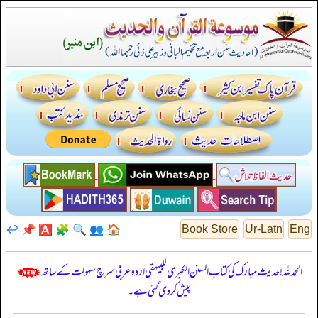
↩️
📌
🅰️
🧩
🔍
👥
🏠
Book Store
Ur-Latn
Eng
الحمدللہ! حدیث مبارک کی کتاب السنن الكبرى للبيهقي اردو عربی سرچ سہولت کے ساتھ
پیش کر دی گئی ہے۔