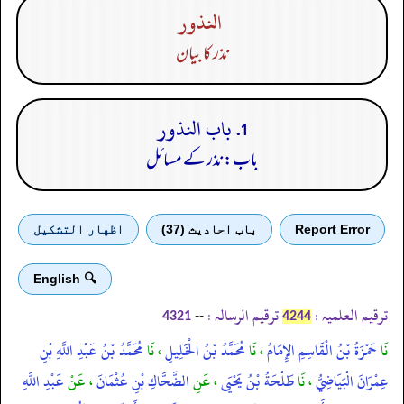
النذور
نذر کا بیان
1. باب النذور
باب: نذر کے مسائل
Report Error
باب احادیث (37)
اظهار التشكيل
🔍 English
ترقیم العلمیہ :
ترقیم الرسالہ :
--
4321
4244
نَا
حَمْزَةُ بْنُ الْقَاسِمِ الإِمَامُ
، نَا
مُحَمَّدُ بْنُ الْخَلِيلِ
، نَا
مُحَمَّدُ بْنُ عَبْدِ اللَّهِ بْنِ
عِمْرَانَ الْبَيَاضِيُّ
، نَا
طَلْحَةُ بْنُ يَحْيَى
، عَنِ
الضَّحَّاكِ بْنِ عُثْمَانَ
، عَنْ
عَبْدِ اللَّهِ