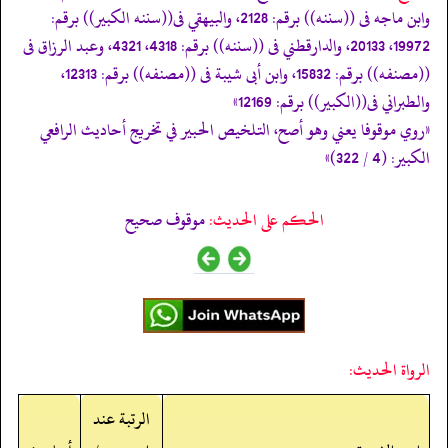
وابن ماجه فى ((سننه)) برقم: 2128، والبيهقي فى((سننه الكبير)) برقم:
19972، 20133، والدارقطني فى ((سننه)) برقم: 4318، 4321، وعبد الرزاق فى
((مصنفه)) برقم: 15832، وابن أبى شيبة فى ((مصنفه)) برقم: 12313،
والطبراني فى((الكبير)) برقم: 12169»
«روي موقوفا يعني وهو أصح، التلخيص الحبير في تخريج أحاديث الرافعي
الكبير: (4 / 322)»
الحكم على الحديث:
موقوف صحيح
الرواة الحديث:
الرتبة عند