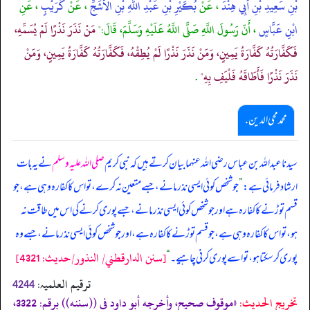
بْنِ سَعِيدِ بْنِ أَبِي هِنْدَ
، عَنْ
بُكَيْرِ بْنِ عَبْدِ اللَّهِ بْنِ الأَشَجِّ
، عَنْ
كُرَيْبٍ
، عَنِ
ابْنِ عَبَّاسٍ
، أَنّ رَسُولَ اللَّهِ صَلَّى اللَّهُ عَلَيْهِ وَسَلَّمَ، قَالَ:"
مَنْ نَذَرَ نَذْرًا لَمْ يُسَمِّهِ،
فَكَفَّارَتُهُ كَفَّارَةُ يَمِينٍ، وَمَنْ نَذَرَ نَذْرًا لَمْ يُطِقْهُ، فَكَفَّارَتُهُ كَفَّارَةُ يَمِينٍ، وَمَنْ
نَذَرَ نَذْرًا فَأَطَاقَهُ فَلْيَفِ بِهِ"
.
محمد محی الدین .
سیدنا عبداللہ بن عباس رضی اللہ عنہما بیان کرتے ہیں کہ نبی کریم
صلی اللہ علیہ وسلم
نے یہ بات
ارشاد فرمائی ہے:
”
جو شخص کوئی ایسی نذر مانے، جسے متعین نہ کرے، تو اس کا کفارہ وہی ہے، جو
قسم توڑنے کا کفارہ ہے اور جو شخص کوئی ایسی نذر مانے، جسے پوری کرنے کی اس میں طاقت نہ
ہو، تو اس کا کفارہ وہی ہے، جو قسم توڑنے کا کفارہ ہے، اور جو شخص کوئی ایسی نذر مانے، جسے وہ
[سنن الدارقطني/ النذور/حدیث: 4321]
پوری کر سکتا ہو، تو اسے پوری کرنی چاہیے۔
“
ترقیم العلمیہ:
4244
تخریج الحدیث:
«موقوف صحيح، وأخرجه أبو داود فى ((سننه)) برقم: 3322،