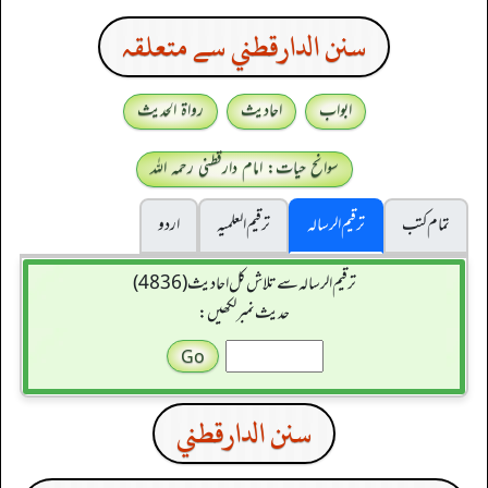
سنن الدارقطني سے متعلقہ
ابواب
احادیث
رواۃ الحدیث
سوانح حیات: امام دارقطنی رحمہ اللہ
تمام کتب
ترقیم الرسالہ
ترقیم العلمیہ
اردو
ترقیم الرسالہ سے تلاش کل احادیث (4836)
حدیث نمبر لکھیں:
سنن الدارقطني