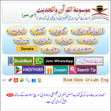
↩️
📌
🅰️
🧩
🔍
👥
🏠
Book Store
Ur-Latn
Eng
الحمدللہ! حدیث مبارک کی کتاب السنن الكبرى للبيهقي اردو عربی سرچ سہولت کے ساتھ
پیش کر دی گئی ہے۔