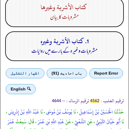
كتاب الأشربة وغيرها
مشروبات کا بیان
1. كتاب الأشربة وغيره
مشروبات وغیرہ کے بارے میں روایات
Report Error
باب احادیث (91)
اظهار التشكيل
🔍 English
ترقیم العلمیہ :
ترقیم الرسالہ :
--
4644
4562
حَدَّثَنَا
الْحُسَيْنُ بْنُ إِسْمَاعِيلَ
، نَا
يُوسُفُ بْنُ مُوسَى
، نَا
عَبْدُ اللَّهِ بْنُ إِدْرِيسَ
،
نَا
أَبُو حَيَّانَ التَّيْمِيُّ
، عَنِ
الشَّعْبِيِّ
، عَنْ
عَبْدِ اللَّهِ بْنِ عُمَرَ
، قَالَ: سَمِعْتُ
عُمَرَ