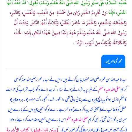
عَلَيْهِ السَّلامُ، عَلَى مِنْبَرِ رَسُولِ اللَّهِ صَلَّى اللَّهُ عَلَيْهِ وَسَلَّمَ، يَقُولُ:" أَمَّا بَعْدُ أَيُّهَا
النَّاسُ، فَإِنَّهُ
نزل تَحْرِيمُ الْخَمْرِ وَهِيَ مِنْ خَمْسَةٍ: مِنَ الْعِنَبِ، وَالْعَسَلِ، وَالتَّمْرِ،
وَالْحِنْطَةِ، وَالشَّعِيرِ، وَالْخَمْرُ مَا خَامَرَ الْعَقْلَ، وَثَلاثٌ أَيُّهَا النَّاسُ وَدِدْتُ أَنَّ
رَسُولَ اللَّهِ صَلَّى اللَّهُ عَلَيْهِ وَسَلَّمَ عَهِدَ إِلَيْنَا فِيهِنَّ عَهْدًا نَنْتَهِي إِلَيْهِ: الْحَدُّ،
وَالْكَلالَةُ، وَأَبْوَابٌ مِنْ أَبْوَابِ الرِّبَا"
.
محمد محی الدین .
سیدنا عبداللہ بن عمر رضی اللہ عنہما بیان کرتے ہیں: میں نے سیدنا عمر رضی اللہ عنہ کو نبی
کریم
صلی اللہ علیہ وسلم
کے منبر پر یہ فرماتے ہوئے سنا:
”
اما بعد! اے لوگو! جب شراب کی حرمت
کا حکم نازل ہوا تو یہ پانچ چیزوں سے بنائی جاتی تھی: انگور، شہد، کھجور، گندم اور جو۔ ہر وہ چیز جو
عقل کو ڈھانپ لے (یعنی نشہ پیدا کر دے) وہ خمر ہے۔ اے لوگو! تین چیزوں کے بارے میں
میری یہ خواہش تھی کہ نبی کریم
صلی اللہ علیہ وسلم
اس بارے میں ہمیں وضاحت کر دیتے: دادا
[سنن الدارقطني/ كتاب الأشربة
(کے اثت میں حصہ)، کلالہ اور سود (کی کچھ صورتیں)۔
“