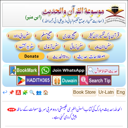
↩️
📌
🅰️
🧩
🔍
👥
🏠
Book Store
Ur-Latn
Eng
الحمدللہ! حدیث مبارک کی کتاب السنن الكبرى للبيهقي اردو عربی سرچ سہولت کے ساتھ
پیش کر دی گئی ہے۔