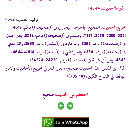
وغيرها/حدیث: 4644]
ترقیم العلمیہ:
4562
تخریج الحدیث:
«صحيح، وأخرجه البخاري فى ((صحيحه)) برقم: 4619،
5581، 5588، 5589، 7337، ومسلم فى ((صحيحه)) برقم: 3032، وابن حبان
فى ((صحيحه)) برقم: 5353، وأبو داود فى ((سننه)) برقم: 3669، والترمذي
فى ((جامعه)) برقم: 1874، والدارقطني فى ((سننه)) برقم: 4614، 4644،
4645، وابن أبى شيبة فى ((مصنفه)) برقم: 24220، 24224»
«‏‏‏‏قال ابن الملقن: هذا الحديث صحيح، البدر المنير في تخريج الأحاديث والآثار
الواقعة في الشرح الكبير: (8 / 705)»
الحكم على الحديث:
صحيح