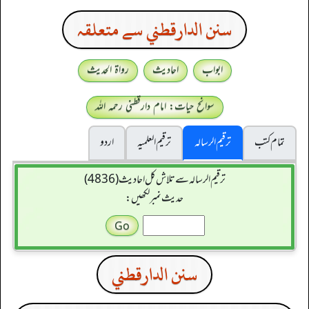
سنن الدارقطني سے متعلقہ
ابواب
احادیث
رواۃ الحدیث
سوانح حیات: امام دارقطنی رحمہ اللہ
تمام کتب
ترقیم الرسالہ
ترقیم العلمیہ
اردو
ترقیم الرسالہ سے تلاش کل احادیث (4836)
حدیث نمبر لکھیں:
سنن الدارقطني