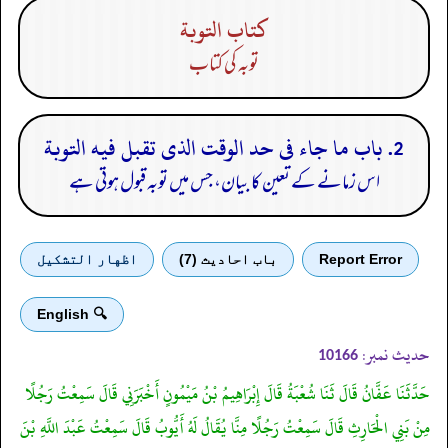
كتاب التوبة
توبہ کی کتاب
2. باب ما جاء فى حد الوقت الذى تقبل فيه التوبة
اس زمانے کے تعین کا بیان، جس میں توبہ قبول ہوتی ہے
Report Error
باب احادیث (7)
اظهار التشكيل
🔍 English
حدیث نمبر:
10166
حَدَّثَنَا عَفَّانُ قَالَ ثَنَا شُعْبَةُ قَالَ إِبْرَاهِيمُ بْنُ مَيْمُونٍ أَخْبَرَنِي قَالَ سَمِعْتُ رَجُلًا
مِنْ بَنِي الْحَارِثِ قَالَ سَمِعْتُ رَجُلًا مِنَّا يُقَالُ لَهُ أَيُّوبُ قَالَ سَمِعْتُ عَبْدَ اللَّهِ بْنَ