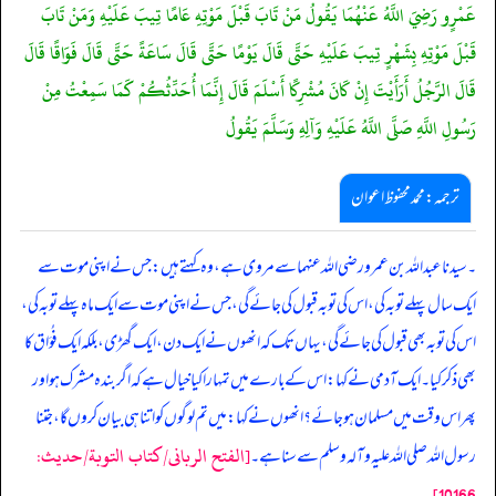
عَمْرٍو رَضِيَ اللَّهُ عَنْهُمَا يَقُولُ مَنْ تَابَ قَبْلَ مَوْتِهِ عَامًا تِيبَ عَلَيْهِ وَمَنْ تَابَ
قَبْلَ مَوْتِهِ بِشَهْرٍ تِيبَ عَلَيْهِ حَتَّى قَالَ يَوْمًا حَتَّى قَالَ سَاعَةً حَتَّى قَالَ فَوَاقًا قَالَ
قَالَ الرَّجُلُ أَرَأَيْتَ إِنْ كَانَ مُشْرِكًا أَسْلَمَ قَالَ إِنَّمَا أُحَدِّثُكُمْ كَمَا سَمِعْتُ مِنْ
رَسُولِ اللَّهِ صَلَّى اللَّهُ عَلَيْهِ وَآلِهِ وَسَلَّمَ يَقُولُ
ترجمہ:محمد محفوظ اعوان
۔ سیدنا عبد اللہ بن عمرو رضی اللہ عنہماسے مروی ہے، وہ کہتے ہیں: جس نے اپنی موت سے
ایک سال پہلے توبہ کی، اس کی توبہ قبول کی جائے گی، جس نے اپنی موت سے ایک ماہ پہلے توبہ کی،
اس کی توبہ بھی قبول کی جائے گی،یہاں تک کہ انھوں نے ایک دن، ایک گھڑی، بلکہ ایک فُوَاق کا
بھی ذکر کیا۔ ایک آدمی نے کہا: اس کے بارے میں تمہارا کیا خیال ہے کہ اگربندہ مشرک ہو اور
پھر اس وقت میں مسلمان ہو جائے؟ انھوں نے کہا: میں تم لوگوں کو اتنا ہی بیان کروں گا، جتنا
[الفتح الربانی/كتاب التوبة/حدیث:
رسول اللہ صلی اللہ علیہ وآلہ وسلم سے سنا ہے۔
10166]