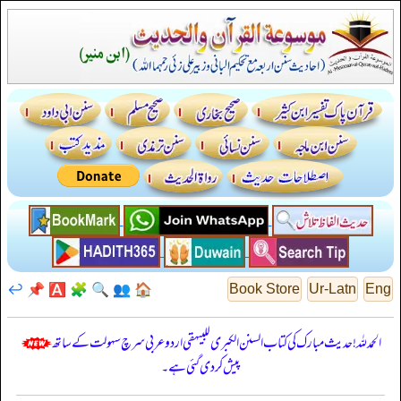
↩️
📌
🅰️
🧩
🔍
👥
🏠
Book Store
Ur-Latn
Eng
الحمدللہ! حدیث مبارک کی کتاب السنن الكبرى للبيهقي اردو عربی سرچ سہولت کے ساتھ
پیش کر دی گئی ہے۔