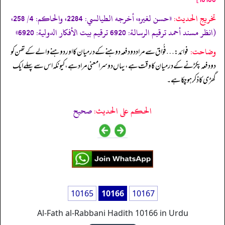
تخریج الحدیث:
«حسن لغيره، أخرجه الطيالسي: 2284، والحاكم: 4/ 258،
(انظر مسند أحمد ترقيم الرسالة: 6920 ترقیم بيت الأفكار الدولية: 6920»
وضاحت:
فوائد: … فُوَاق سے مراد دو دفعہ دوہنے کے درمیان کا اور دوہنے والے کے تھن کو
دو دفعہ پکڑنے کے درمیان کا وقت ہے، یہاں دوسرا معنی مراد ہے، کیونکہ اس سے پہلے ایک
گھڑی کا ذکر ہو چکا ہے۔
الحكم على الحديث:
صحیح
10165
10166
10167
Al-Fath al-Rabbani Hadith 10166 in Urdu