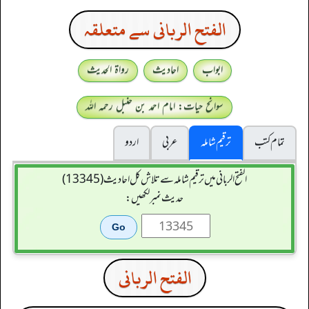
الفتح الربانی سے متعلقہ
ابواب
احادیث
رواۃ الحدیث
سوانح حیات: امام احمد بن حنبل رحمہ اللہ
تمام کتب
ترقیم شاملہ
عربی
اردو
الفتح الربانی میں ترقیم شاملہ سے تلاش کل احادیث (13345)
حدیث نمبر لکھیں:
الفتح الربانی