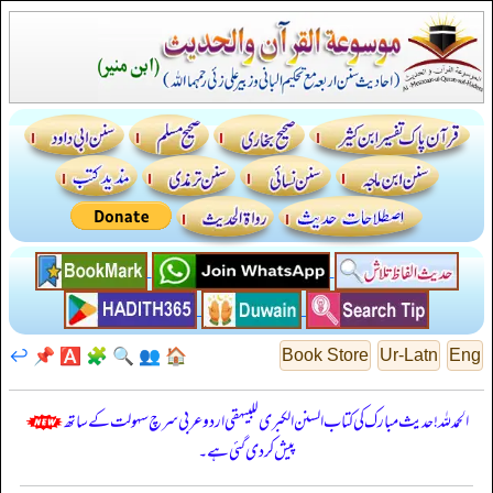
↩️
📌
🅰️
🧩
🔍
👥
🏠
Book Store
Ur-Latn
Eng
الحمدللہ! حدیث مبارک کی کتاب السنن الكبرى للبيهقي اردو عربی سرچ سہولت کے ساتھ
پیش کر دی گئی ہے۔