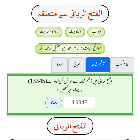
الفتح الربانی سے متعلقہ
ابواب
احادیث
رواۃ الحدیث
سوانح حیات: امام احمد بن حنبل رحمہ اللہ
تمام کتب
ترقیم شاملہ
عربی
اردو
الفتح الربانی میں ترقیم شاملہ سے تلاش کل احادیث (13345)
حدیث نمبر لکھیں:
الفتح الربانی