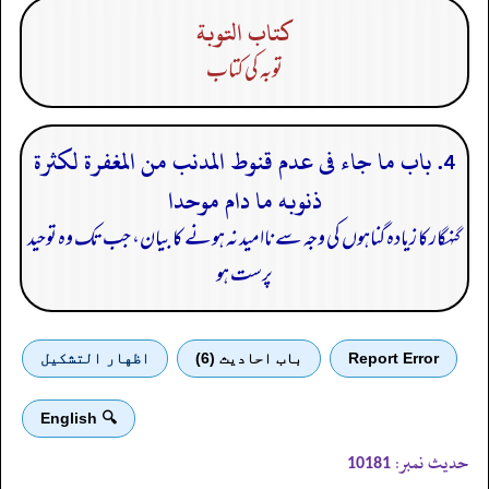
كتاب التوبة
توبہ کی کتاب
4. باب ما جاء فى عدم قنوط المدنب من المغفرة لكثرة
ذنوبه ما دام موحدا
گنہگارکا زیادہ گناہوں کی وجہ سے ناامید نہ ہونے کا بیان، جب تک وہ توحید
پرست ہو
Report Error
باب احادیث (6)
اظهار التشكيل
🔍 English
حدیث نمبر:
10181