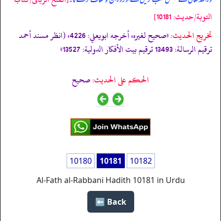
التوبة/حدیث: 10181]
تخریج الحدیث:
«صحيح لغيره، أخرجه ابويعلي: 4226، (انظر مسند أحمد
ترقيم الرسالة: 13493 ترقیم بيت الأفكار الدولية: 13527»
الحكم على الحديث:
صحیح
10180
10181
10182
Al-Fath al-Rabbani Hadith 10181 in Urdu
Back ⬅️