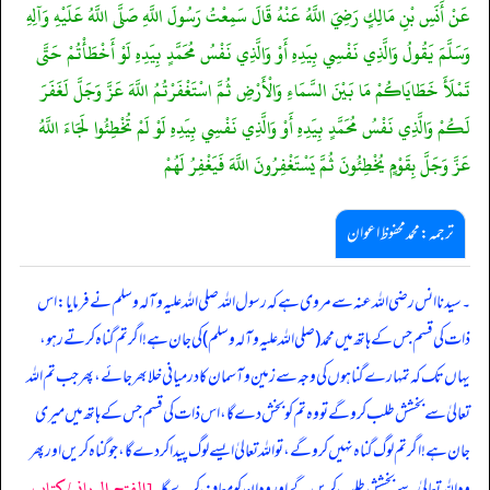
عَنْ أَنَسِ بْنِ مَالِكٍ رَضِيَ اللَّهُ عَنْهُ قَالَ سَمِعْتُ رَسُولَ اللَّهِ صَلَّى اللَّهُ عَلَيْهِ وَآلِهِ
وَسَلَّمَ يَقُولُ وَالَّذِي نَفْسِي بِيَدِهِ أَوْ وَالَّذِي نَفْسُ مُحَمَّدٍ بِيَدِهِ لَوْ أَخْطَأْتُمْ حَتَّى
تَمْلَأَ خَطَايَاكُمْ مَا بَيْنَ السَّمَاءِ وَالْأَرْضِ ثُمَّ اسْتَغْفَرْتُمُ اللَّهَ عَزَّ وَجَلَّ لَغَفَرَ
لَكُمْ وَالَّذِي نَفْسُ مُحَمَّدٍ بِيَدِهِ أَوْ وَالَّذِي نَفْسِي بِيَدِهِ لَوْ لَمْ تُخْطِئُوا لَجَاءَ اللَّهُ
عَزَّ وَجَلَّ بِقَوْمٍ يُخْطِئُونَ ثُمَّ يَسْتَغْفِرُونَ اللَّهَ فَيَغْفِرُ لَهُمْ
ترجمہ:محمد محفوظ اعوان
۔ سیدنا انس رضی اللہ عنہ سے مروی ہے کہ رسول اللہ صلی اللہ علیہ وآلہ وسلم نے فرمایا: اس
ذات کی قسم جس کے ہاتھ میں محمد (صلی اللہ علیہ وآلہ وسلم) کی جان ہے! اگر تم گناہ کرتے رہو،
یہاں تک کہ تمہارے گناہوں کی وجہ سے زمین و آسمان کا درمیانی خلا بھر جائے، پھر جب تم اللہ
تعالیٰ سے بخشش طلب کرو گے تو وہ تم کو بخش دے گا، اس ذات کی قسم جس کے ہاتھ میں میری
جان ہے! اگر تم لوگ گناہ نہیں کرو گے، تو اللہ تعالیٰ ایسے لوگ پیدا کر دے گا، جو گناہ کریں اور پھر
[الفتح الربانی/كتاب
وہ اللہ تعالیٰ سے بخشش طلب کریں گے اور وہ ان کو معاف کرے گا۔