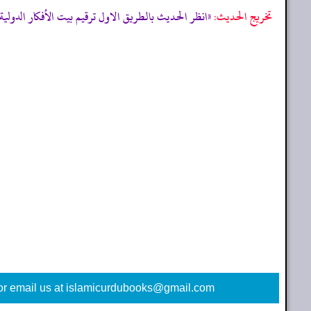
تخریج الحدیث:
«انظر الحديث بالطريق الاول ترقیم بيت الأفكار الدولية: 6750
or email us at islamicurdubooks@gmail.com