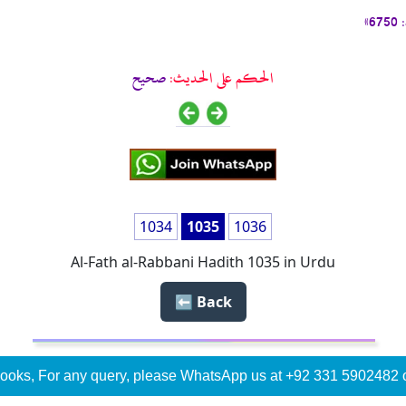
»
الحكم على الحديث:
صحیح
1034
1035
1036
Al-Fath al-Rabbani Hadith 1035 in Urdu
Back ⬅️
ooks, For any query, please WhatsApp us at +92 331 5902482 