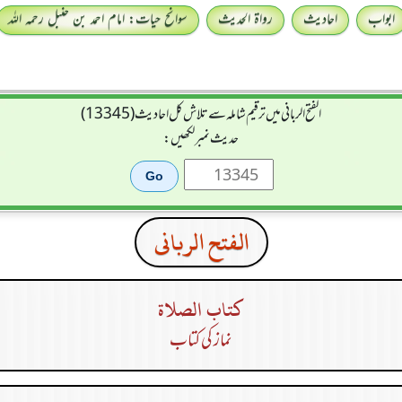
ابواب
احادیث
رواۃ الحدیث
سوانح حیات: امام احمد بن حنبل رحمہ اللہ
الفتح الربانی میں ترقیم شاملہ سے تلاش کل احادیث (13345)
حدیث نمبر لکھیں:
الفتح الربانی
كتاب الصلاة
نماز کی کتاب