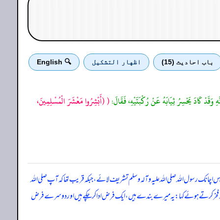
باب احادیث (15)
اظهار التشكيل
🔍 English
ِ وَقَدْ كَادَ يَحْسِرُ ثِيَابَهُ عَنْ رُكْبَتَيْهِ، فَقَالَ:
(
(أَبْشِرُوا مَعْشَرَ الْمُسْلِمِينَ،
س اچانک رسول اللہ صلی اللہ علیہ وآلہ وسلم تشریف لائے، جبکہ قریب تھا کہ آپ صلی اللہ
وں پر فخر کرتے ہوئے کہا: یہ میرے بندے ہیں، ایک فرض ادا کر چکے ہیں اور دوسرے فرض