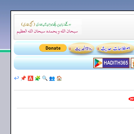
↩️
📌
🅰️
🧩
🔍
👥
🏠