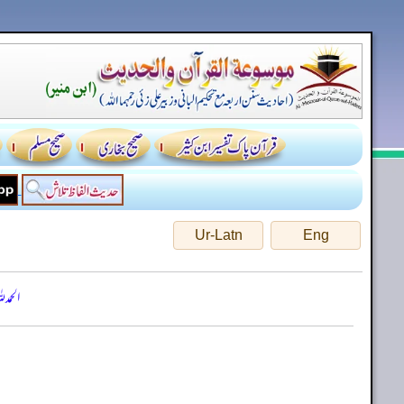
Ur-Latn
Eng
الحمد