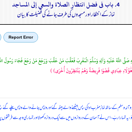
4. باب فى فضل انتظار الصلاة والسعي إلى المساجد
نماز کے انتظار اور مسجدوں کی طرف جانے کی فضیلت کا بیان
Report Error
ِ صَلَّى اللَّهُ عَلَيْهِ وَآلِهِ وَسَلَّمَ الْمَغْرِبَ فَعَقَّبَ مَنْ عَقَّبَ وَرَجَعَ مَنْ رَجَعَ فَجَاءَ رَسُولُ اللَّه
 هَٰؤُلَاءِ عِبَادِي قَضَوْا فَرِيضَةً وَهُمْ يَنْتَظِرُونَ أُخْرَى)
)
 وآلہ وسلم کے ساتھ نمازِ مغرب ادا کی، پس بیٹھنے والے بیٹھ گئے اور واپس جانے والے واپس چلے گئے، پ
 جاؤ، یہ تمہارا ربّ، اس نے آسمان کے دروازوں میں سے ایک دروازہ کھولا اور تمہاری وجہ سے فرشت