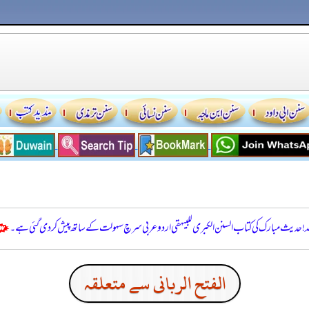
للہ! حدیث مبارک کی کتاب السنن الكبرى للبيهقي اردو عربی سرچ سہولت کے ساتھ پیش کر دی گئی ہے۔
الفتح الربانی سے متعلقہ