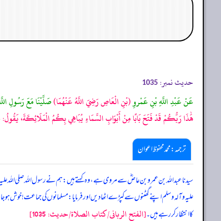
حدیث نمبر:
1035
عَنْ عَبْدِ اللَّهِ بْنِ عَمْروِ
(بْنِ الْعَاصِ رَضِيَ اللَّهُ عَنْهُمَا)
صَلَّيْنَا مَعَ رَسُولِ اللَّه
هَٰذَا رَبُّكُمْ قَدْ فَتَحَ بَابًا مِنْ أَبْوَابِ السَّمَاءِ يُبَاهِي بِكُمُ الْمَلَائِكَةَ، يَقُولُ:
ترجمہ:محمد محفوظ اعوان
سیدنا عبد اللہ بن عمرو بن عاصؓ سے مروی ہے، وہ کہتے ہیں: ہم نے رسول اللہ صلی اللہ علیہ
علیہ وآلہ وسلم اپنے گھٹنوں سے کپڑے اٹھا دیں اور فرمایا: مسلمانوں کی جماعت! خوش ہو
[الفتح الربانی/كتاب الصلاة/حدیث: 1035]
کا انتظار کر رہے ہیں۔