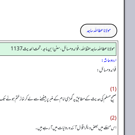
مولانا عطا اللہ ساجد
مولانا عطا الله ساجد حفظ الله، فوائد و مسائل، سنن ابن ماجه، تحت الحديث1137
اردو حاشہ:
فوائد ومسائل:
(1)
صحیح مسلم کی حدیث کے مطابق یہ گھڑی امام کے منبر پر بیٹھنے سے لے کر نماز ختم ہونے تک کے 
(2)
اس مسئلے میں بعض دیگر اقوال آئندہ روایات میں آرہے ہیں۔