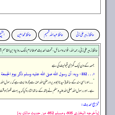
حافظ زبیر علی زئی
حافظ عبداللہ شمیم
حافظ محمد امین
الشی
حافظ زبير على زئي رحمه الله، فوائد و مسائل، تحت الحديث موطا امام مالك رواية ابن القاسم 211
جمعہ کے دن ایک گھڑی قبولیت کی ہے
«. . . 332- وبه: أن رسول الله صلى الله عليه وسلم ذكر يوم الجمعة فقال:
”
. . . اور اسی سند کے ساتھ (سیدنا ابوہریرہ رضی اللہ عنہ سے) روایت ہے کہ رسول اللہ صلی
ہے۔ اور رسول اللہ صلی اللہ علیہ وسلم نے ہاتھ کے ساتھ اشارہ کیا کہ یہ بہت تھوڑا و
تخریج الحدیث:
[وأخرجه البخاري 935، ومسلم 852، من حديث مالك به]