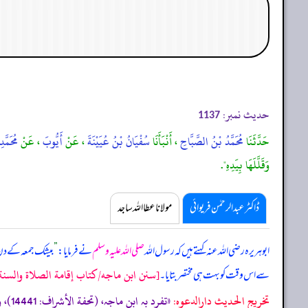
حدیث نمبر:
1137
حَدَّثَنَا
مُحَمَّدُ بْنُ الصَّبَّاحِ
، أَنْبَأَنَا
سُفْيَانُ بْنُ عُيَيْنَةَ
، عَنْ
أَيُّوبَ
، عَنْ
مُحَمَّ
وَقَلَّلَهَا بِيَدِهِ".
ڈاکٹر عبدالرحمٰن فریوائی
مولانا عطا اللہ ساجد
ابوہریرہ رضی اللہ عنہ کہتے ہیں کہ
رسول اللہ
صلی اللہ علیہ وسلم
نے فرمایا:
”
بیشک جمعہ کے دن ای
[سنن ابن ماجه/كتاب إقامة الصلاة والسنة/حد
سے اس وقت کو بہت ہی مختصر بتایا۔
تخریج الحدیث دارالدعوہ: