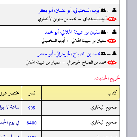
👤←👥
أيوب السختياني، أبو عثمان، أبو بكر
أيوب السختياني ← محمد بن سيرين الأنصاري
👤←👥
سفيان بن عيينة الهلالي، أبو محمد
سفيان بن عيينة الهلالي ← أيوب السختياني
👤←👥
محمد بن الصباح الجرجرائي، أبو جعفر
محمد بن الصباح الجرجرائي ← سفيان بن عيينة الهلالي
تخريج الحديث:
کتاب
نمبر
مختصر عربی
صحيح البخاري
ساعة لا يواف
935
صحيح البخاري
في يوم الجم
6400
صحيح مسلم
في الجمعة لس