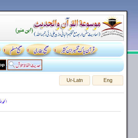
Ur-Latn
Eng
الحمد