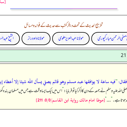
[سنن
تخریج الحدیث کے تحت دیگر کتب سے حدیث کے فوائد و مسائل
خ صفی الرحمن مبارکپوری
مولانا عبد العزیز علوی
مولانا داود راز
الشیخ عبدالست
”
فيه ساعة لا يوافقها عبد مسلم وهو قائم يصلي يسأل الله شيئا إلا أعطاه إيا
 اللہ علیہ وسلم نے جمعہ کے دن کا ذکر کیا تو فرمایا:
”
اس میں ایک ایسا وقت ہے جس میں مسلمان بندہ کھڑا ہو ک
[موطا امام مالك رواية ابن القاسم/0/0: 211]
قت ہوتا ہے۔
“
. . .
“