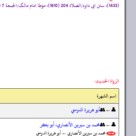
(1433)، سنن ابی داود/الصلاة 204 (1610)، موطا امام مالک/الجمعة 7 (51) (صحیح)»
الرواة الحديث:
اسم الشهرة
👤←👥
أبو هريرة الدوسي
👤←👥
محمد بن سيرين الأنصاري، أبو بكر
محمد بن سيرين الأنصاري ← أبو هريرة الدوسي