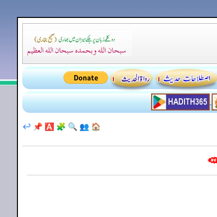
↩️
📌
🅰️
🧩
🔍
👥
🏠