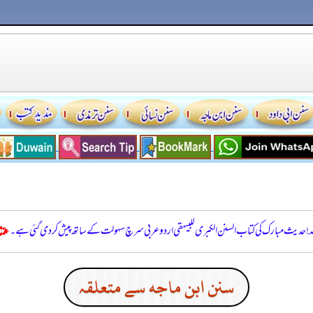
للہ! حدیث مبارک کی کتاب السنن الكبرى للبيهقي اردو عربی سرچ سہولت کے ساتھ پیش کر دی گئی ہے۔
سنن ابن ماجه سے متعلقہ