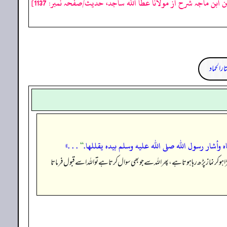
 ابن ماجہ شرح از مولانا عطا الله ساجد، حدیث/صفحہ نمبر: 1137]
ار الحماد
ه وأشار رسول الله صلى الله عليه وسلم بيده يقللها.
“
. . .»
ر نماز پڑھ رہا ہوتا ہے، پھر اللہ سے جو بھی سوال کرتا ہے تو اللہ اسے قبول فرماتا