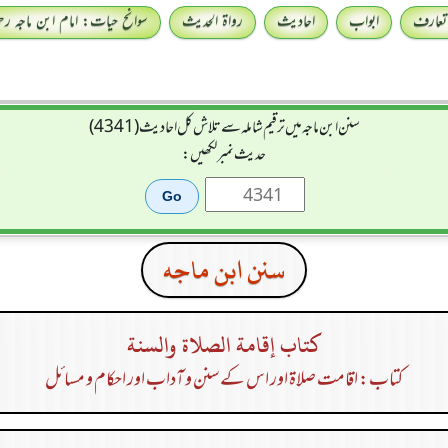
تعارف
ابواب
احادیث
رواۃ الحدیث
سوانح حیات: امام ابن ماجہ رحمہ
سنن ابن ماجہ میں ترقیم شاملہ سے تلاش کل احادیث (4341)
حدیث نمبر لکھیں:
سنن ابن ماجه
كتاب إقامة الصلاة والسنة
کتاب: اقامت صلاۃ اور اس کے سنن و آداب اور احکام و مسائل