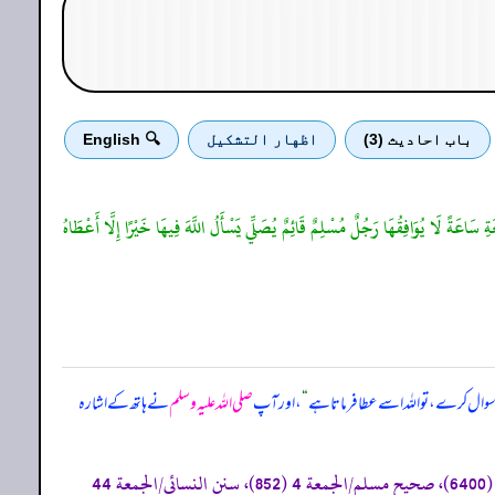
باب احادیث (3)
اظهار التشكيل
🔍 English
َةِ سَاعَةً لَا يُوَافِقُهَا رَجُلٌ مُسْلِمٌ قَائِمٌ يُصَلِّي يَسْأَلُ اللَّهَ فِيهَا خَيْرًا إِلَّا أَعْطَاهُ
 سوال کرے، تو اللہ اسے عطا فرماتا ہے
“
، اور آپ
صلی اللہ علیہ وسلم
نے ہاتھ کے اشارہ
«‏‏‏‏تفرد بہ ابن ماجہ، (تحفة الأشراف: 14441)، وقد أخرجہ: صحیح البخاری/الجمعة 37 (935)، الطلاق 24 (5294)، الدعوات 61 (6400)، صحیح مسلم/الجمعة 4 (852)، سنن النسائی/الجمعة 44