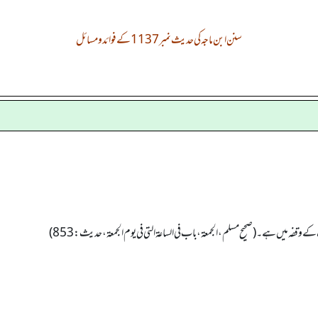
سنن ابن ماجہ کی حدیث نمبر 1137 کے فوائد و مسائل
وقفہ میں ہے۔ (صحیح مسلم، الجمعة، باب فی الساعة التی فی یوم الجمعة، حدیث: 853)