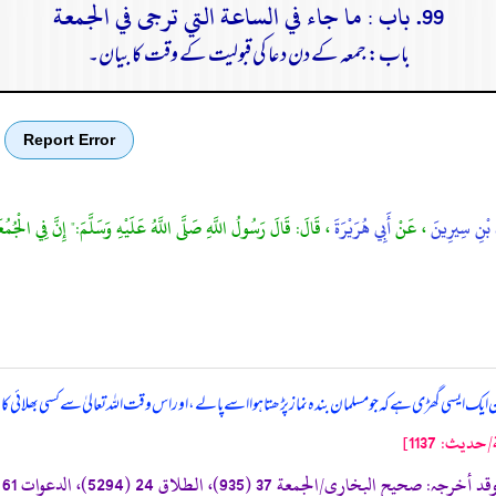
99. باب : ما جاء في الساعة التي ترجى في الجمعة
باب: جمعہ کے دن دعا کی قبولیت کے وقت کا بیان۔
Report Error
دِ بْنِ سِيرِينَ
، عَنْ
أَبِي هُرَيْرَةَ
، قَالَ: قَالَ رَسُولُ اللَّهِ صَلَّى اللَّهُ عَلَيْهِ وَسَلَّمَ:" إِنَّ فِي الْجُمُع
ک ایسی گھڑی ہے کہ جو مسلمان بندہ نماز پڑھتا ہوا اسے پا لے، اور اس وقت اللہ تعالیٰ سے کسی بھلائی کا
یث: 1137]