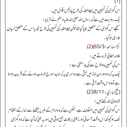
(1)
اس گھڑی کی تعیین میں لیلۃ القدر کی طرح چالیس اقوال ہیں۔
ایک روایت میں ہے کہ رسول اللہ صلی اللہ علیہ وسلم نے فرمایا:
”
مجھے اس گھڑی کے متعلق بتایا گیا تھا لیکن لیلۃ القدر کی تعیین کی طرح مجھ پر اس کے متعلق نسیان
طاری ہو گیا۔
“
(مسند أحمد: 65/3)
(2)
علامہ خطابی فرماتے ہیں:
اس کی تعیین دو طرح سے کی جا سکتی ہے:
ایک یہ کہ وہ دوران نماز میں آتی ہے دوسری یہ کہ جب سورج غروب ہونے کے قریب ہوتا
ہے تو وہ اس وقت آتی ہے۔
(فتح الباري: 238/11)
شاہ ولی اللہ کہتے ہیں:
اس گھڑی کی تعیین میں اختلاف ہے، ممکن ہے کہ وہ امام کے منبر پر بیٹھنے سے نماز کے اختتام
تک ہو کیونکہ اس وقت آسمانی اور زمینی برکات جمع ہوتی ہیں اور یہ بھی کہا گیا ہے کہ وہ گھڑی