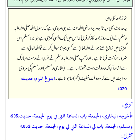
نماز جمعہ کا بیان
یہ حدیث بھی سیدنا ابوہریرہ رضی اللہ عنہ سے ہی مروی ہے کہ رسول اللہ صلی اللہ علیہ
وسلم نے ایک روز جمعہ کا ذکر فرمایا کہ اس میں ایک ایسی گھڑی ہے جو بندہ مسلم اس
گھڑی میں نماز پڑھتے ہوئے اللہ تعالیٰ سے کسی چیز کا سوال کرے تو اللہ تعالیٰ اسے
ضرور عنائت فرماتا ہے۔ اور آپ صلی اللہ علیہ وسلم نے فرمایا نے دست مبارک
سے اشارہ کیا کہ وہ وقت بہت تھوڑا سا ہے۔
“
(بخاری و مسلم) اور مسلم کی مروی
«بلوغ المرام/حدیث:
روایت میں ہے کہ وہ وقت خفیف (کم) سا ہوتا ہے۔
370»
تخریج:
«أخرجه البخاري، الجمعة، باب الساعة التي في يوم الجمعة، حديث:935،
ومسلم، الجمعة، باب في الساعة التي في يوم الجمعة، حديث:852.»
تشریح: