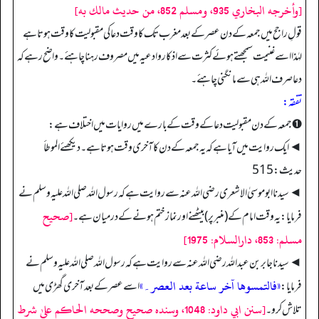
[وأخرجه البخاري 935، ومسلم 852، من حديث مالك به]
قولِ راجح میں جمعہ کے دن عصر کے بعد مغرب تک کا وقت دعا کی مقبولیت کا وقت ہوتا ہے
لہٰذا اسے غنیمت سمجھتے ہوئے کثرت سے اذکار و ادعیہ میں مصروف رہنا چاہئے۔ واضح رہے کہ
دعا صرف اللہ ہی سے مانگنی چاہئے۔
تفقه:
➊ جمعہ کے دن مقبولیت دعا کے وقت کے بارے میں روایات میں اختلاف ہے:
◄ ایک روایت میں آیا ہے کہ یہ جمعہ کے دن کا آخری وقت ہوتا ہے۔ دیکھئے الموطأ
حدیث: 515
◄ سیدنا ابوموسیٰ الاشعری رضی اللہ عنہ سے روایت ہے کہ رسول اللہ صلی اللہ علیہ وسلم نے
[صحيح
فرمایا: یہ وقت امام کے (منبر پر) بیٹھنے اور نماز ختم ہونے کے درمیان ہے۔
مسلم: 853، دارالسلام: 1975]
◄ سیدنا جابر بن عبداللہ رضی اللہ عنہ سے روایت ہے کہ رسول اللہ صلی اللہ علیہ وسلم نے
«فالتمسوھا آخر ساعة بعد العصر۔»
فرمایا:
اسے عصر کے بعد آخری گھڑی میں
[سنن ابي داود: 1048، وسنده صحيح وصححه الحاكم عليٰ شرط
تلاش کرو۔