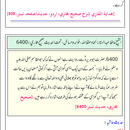
کرے۔
[هداية القاري شرح صحيح بخاري، اردو، حدیث/صفحہ نمبر: 935]
الشيخ حافط عبدالستار الحماد حفظ الله، فوائد و مسائل، تحت الحديث صحيح بخاري:6400
6400. حضرت ابو ہریرہ ؓ سے روایت ہے انہوں نے کہا کہ ابو القاسم صلی اللہ علیہ
وسلم نے فرمایا:
”
جمعہ کے دن ایک ایسی گھڑی آتی ہے اگر کوئی مسلمان بایں حالت
اسے پالے کہ وہ کھڑا نماز پڑھ رہا ہو تو جو بھلائی بھی وہ اللہ تعالٰی سے مانگے گا وہ اسے
ضرور عنایت فرمائےگا آپ نےاپنے ہاتھ سے اشارہ فرمایا تو ہم نے اس سے یہ
[صحيح
سمجھا کہ آپ اس گھڑی کے مختصر ہونے کی طرف اشارہ کر رہے ہیں۔
بخاري، حديث نمبر:6400]
حدیث حاشیہ: