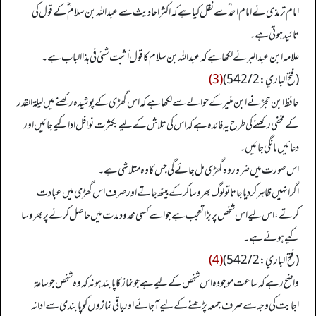
امام ترمذی نے امام احمد ؒ سے نقل کیا ہے کہ اکثر احادیث سے عبداللہ بن سلام ؓ کے قول کی
تائید ہوتی ہے۔
علامہ ابن عبدالبر نے لکھا ہے کہ عبداللہ بن سلام کا قول أثبت شئي في هذا الباب ہے۔
(فتح الباري: 542/2)
(3)
حافظ ابن حجرؒ نے ابن منیر کے حوالے سے لکھا ہے کہ اس گھڑی کے پوشیدہ رکھنے میں لیلۃ القدر
کے مخفی رکھنے کی طرح یہ فائدہ ہے کہ اس کی تلاش کے لیے بکثرت نوافل ادا کیے جائیں اور
دعائیں مانگی جائیں۔
اس صورت میں ضرور وہ گھڑی مل جائے گی جس کا وہ متلاشی ہے۔
اگر انہیں ظاہر کر دیا جاتا تو لوگ بھروسا کر کے بیٹھ جاتے اور صرف اس گھڑی میں عبادت
کرتے، اس لیے اس شخص پر بڑا تعجب ہے جو اسے کسی محدود مدت میں حاصل کرنے پر بھروسا
کیے ہوئے ہے۔
(فتح الباري: 542/2)
(4)
واضح رہے کہ ساعت موجودہ اس شخص کے لیے ہے جو نماز کا پابند ہو نہ کہ وہ شخص جو ساعۃ
اجابت کی وجہ سے صرف جمعہ پڑھنے کے لیے آ جائے اور باقی نمازوں کو پابندی سے ادا نہ