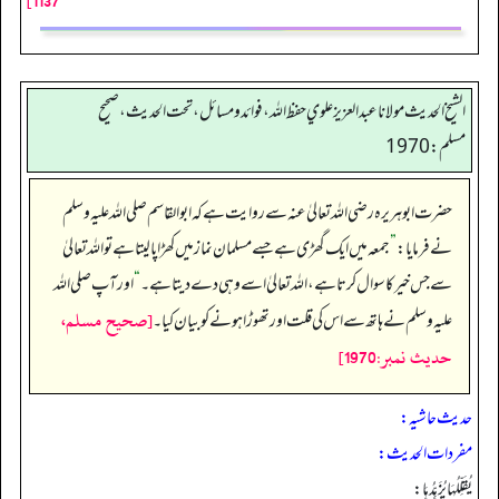
1137]
الشيخ الحديث مولانا عبدالعزيز علوي حفظ الله، فوائد و مسائل، تحت الحديث ، صحيح
مسلم: 1970
حضرت ابوہریرہ رضی اللہ تعالیٰ عنہ سے روایت ہے کہ ابو القاسم صلی اللہ علیہ وسلم
نے فرمایا:
”
جمعہ میں ایک گھڑی ہے جسے مسلمان نماز میں کھڑا پا لیتا ہے تو اللہ تعالیٰ
سے جس خیر کا سوال کرتا ہے، اللہ تعالیٰ اسے وہی دے دیتا ہے۔
“
اور آپ صلی اللہ
[صحيح مسلم،
علیہ وسلم نے ہاتھ سے اس کی قلت اور تھوڑا ہونے کو بیان کیا۔
حديث نمبر:1970]
حدیث حاشیہ:
مفردات الحدیث:
يُقَلِّلُهَا يُزَهِّدُهَا: