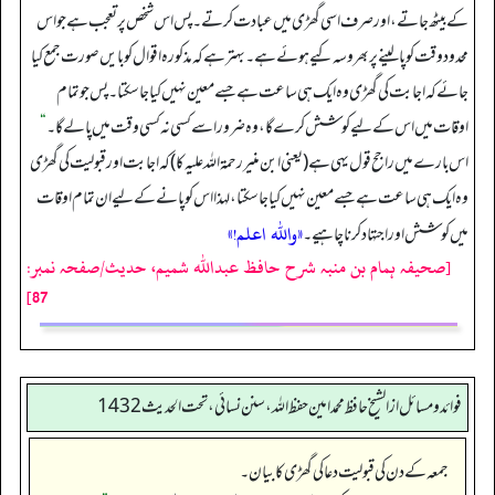
کے بیٹھ جاتے، اور صرف اسی گھڑی میں عبادت کرتے۔ پس اس شخص پر تعجب ہے جو اس
محدود وقت کو پا لینے پر بھروسہ کیے ہوئے ہے۔ بہتر ہے کہ مذکورہ اقوال کو بایں صورت جمع کیا
جائے کہ اجابت کی گھڑی وہ ایک ہی ساعت ہے جسے معین نہیں کیا جا سکتا۔ پس جو تمام
اوقات میں اس کے لیے کوشش کرے گا، وہ ضرور اسے کسی نہ کسی وقت میں پا لے گا۔
“
اس بارے میں راجح قول یہی ہے (یعنی ابن منیر رحمة الله علیہ کا) کہ اجابت اور قبولیت کی گھڑی
وہ ایک ہی ساعت ہے جسے معین نہیں کیا جا سکتا، لہذا اس کو پانے کے لیے ان تمام اوقات
«والله اعلم!»
میں کوشش اور اجتہاد کرنا چاہیے۔
[صحیفہ ہمام بن منبہ شرح حافظ عبداللہ شمیم، حدیث/صفحہ نمبر:
87]
فوائد ومسائل از الشيخ حافظ محمد امين حفظ الله، سنن نسائي، تحت الحديث 1432
جمعہ کے دن کی قبولیت دعا کی گھڑی کا بیان۔