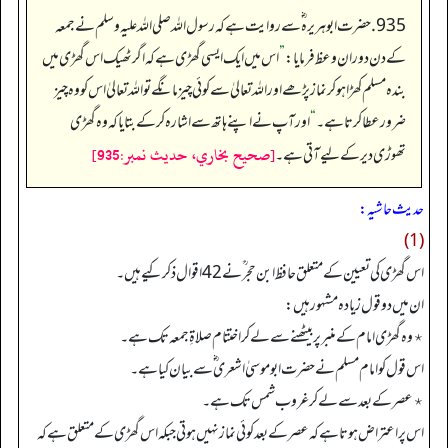
935. حضرت ابوہریرہ ؓ سے روایت ہے کہ رسول اللہ صلی اللہ علیہ وسلم نے جمعہ
کے دن دوران وعظ فرمایا:
”
اس میں ایک ایسی گھڑی ہے کہ اگر ٹھیک اس گھڑی میں
بندہ مسلم کھڑا ہو کر نماز پڑھے اور اللہ تعالیٰ سے کوئی چیز مانگے تو اللہ تعالیٰ اس کو وہ چیز
ضرور عطا کرتا ہے۔
“
اور آپ نے اپنے ہاتھ سے اشارہ کر کے بتایا کہ وہ گھڑی
[صحيح بخاري، حديث نمبر:935]
تھوڑی دیر کے لیے آتی ہے۔
حدیث حاشیہ:
(1)
اس گھڑی کی تعیین کے متعلق حافظ ابن حجر ؒ نے 42 اقوال ذکر کیے ہیں۔
ان میں دو قول زیادہ مشہور ہیں:
٭ وہ گھڑی امام کے منبر پر بیٹھنے سے لے کر اختتام صلاۃِ جمعہ تک ہے۔
اس قول کو امام مسلم نے حضرت ابو موسیٰ اشعری ؓ سے بیان کیا ہے۔
٭ عصر کے بعد سے لے کر غروب شمس تک ہے۔
اس پر اعتراض ہوتا ہے کہ عصر کے بعد کوئی نماز نہیں ہوتی جبکہ اس گھڑی کے متعلق ہے کہ