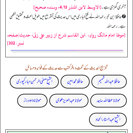
[الاوسط لابن المنذر 4/13، وسنده صحيح]
آخری گھڑی ہے۔
➐ حافظ ابن حجر رحمہ اللہ نے فتح الباری میں اس حدیث کی تشریح میں طویل بحث و تحقیق لکھی
ہے۔ رحمہ اللہ
[موطا امام مالک روایۃ ابن القاسم شرح از زبیر علی زئی، حدیث/صفحہ
نمبر: 332]
تخریج الحدیث کے تحت دیگر کتب سے حدیث کے فوائد و مسائل
حافظ عبداللہ شمیم
حافظ محمد امین
الشیخ صفی الرحمن مبارکپوری
مولانا عطا اللہ ساجد
مولانا عبد العزیز علوی
مولانا داود راز
الشیخ عبدالستار الحماد