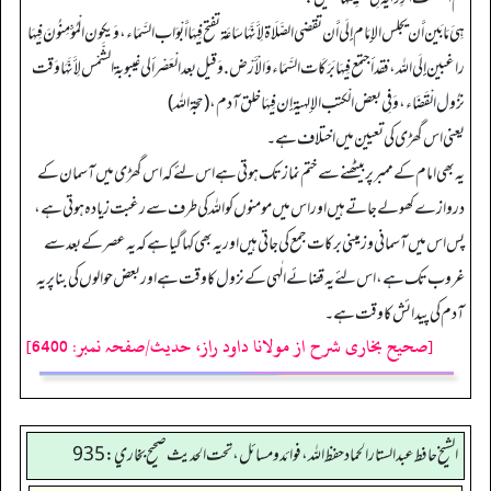
هِيَ مَا بَين أَن يجلس الإِمَام إِلَى أَن تقضى الصَّلَاة لِأَنَّهَا سَاعَة تفتح فِيهَا أَبْوَاب السَّمَاء، وَيكون الْمُؤْمِنُونَ فِيهَا
راغبين إِلَى الله، فقد أجتمع فِيهَا بَرَكَات السَّمَاء وَالْأَرْض. وَقيل بعد الْعَصْر ألى غيبوبة الشَّمْس لِأَنَّهَا وَقت
نزُول الْقَضَاء، وَفِي بعض الْكتب الإلهية إِن فِيهَا خلق آدم، (حجة اللہ)
یعنی اس گھڑی کی تعیین میں اختلاف ہے۔
یہ بھی امام کے ممبر پر بیٹھنے سے ختم نماز تک ہوتی ہے اس لئے کہ اس گھڑی میں آسمان کے
دروازے کھولے جاتے ہیں اور اس میں مومنوں کو اللہ کی طرف سے رغبت زیادہ ہوتی ہے،
پس اس میں آسمانی وزمینی برکات جمع کی جاتی ہیں اور یہ بھی کہا گیا ہے کہ یہ عصر کے بعد سے
غروب تک ہے، اس لئے یہ قضائے الٰہی کے نزول کا وقت ہے اور بعض حوالوں کی بنا پر یہ
آدم کی پیدائش کا وقت ہے۔
[صحیح بخاری شرح از مولانا داود راز، حدیث/صفحہ نمبر: 6400]
الشيخ حافط عبدالستار الحماد حفظ الله، فوائد و مسائل، تحت الحديث صحيح بخاري:935