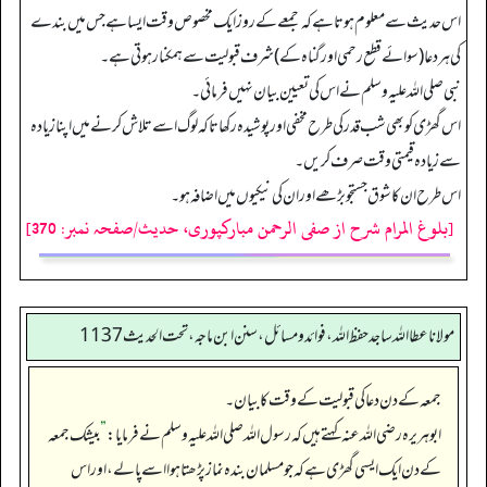
اس حدیث سے معلوم ہوتا ہے کہ جمعے کے روز ایک مخصوص وقت ایسا ہے جس میں بندے
کی ہر دعا (سوائے قطع رحمی اور گناہ کے) شرف قبولیت سے ہمکنار ہوتی ہے۔
نبی صلی اللہ علیہ وسلم نے اس کی تعیین بیان نہیں فرمائی۔
اس گھڑی کو بھی شب قدر کی طرح مخفی اور پوشیدہ رکھا تاکہ لوگ اسے تلاش کرنے میں اپنا زیادہ
سے زیادہ قیمتی وقت صرف کریں۔
اس طرح ان کا شوق جستجو بڑھے اور ان کی نیکیوں میں اضافہ ہو۔
[بلوغ المرام شرح از صفی الرحمن مبارکپوری، حدیث/صفحہ نمبر: 370]
مولانا عطا الله ساجد حفظ الله، فوائد و مسائل، سنن ابن ماجه، تحت الحديث1137
جمعہ کے دن دعا کی قبولیت کے وقت کا بیان۔
ابوہریرہ رضی اللہ عنہ کہتے ہیں کہ رسول اللہ صلی اللہ علیہ وسلم نے فرمایا:
”
بیشک جمعہ
کے دن ایک ایسی گھڑی ہے کہ جو مسلمان بندہ نماز پڑھتا ہوا اسے پا لے، اور اس