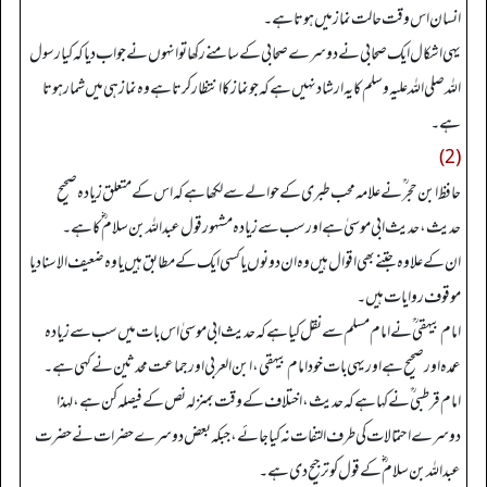
انسان اس وقت حالت نماز میں ہوتا ہے۔
یہی اشکال ایک صحابی نے دوسرے صحابی کے سامنے رکھا تو انہوں نے جواب دیا کہ کیا رسول
اللہ صلی اللہ علیہ وسلم کا یہ ارشاد نہیں ہے کہ جو نماز کا انتظار کرتا ہے وہ نماز ہی میں شمار ہوتا
ہے۔
(2)
حافظ ابن حجر ؒ نے علامہ محب طبری کے حوالے سے لکھا ہے کہ اس کے متعلق زیادہ صحیح
حدیث، حدیث ابی موسیٰ ہے اور سب سے زیادہ مشہور قول عبداللہ بن سلام ؓ کا ہے۔
ان کے علاوہ جتنے بھی اقوال ہیں وہ ان دونوں یا کسی ایک کے مطابق ہیں یا وہ ضعیف الاسناد یا
موقوف روایات ہیں۔
امام بیہقی ؒ نے امام مسلم سے نقل کیا ہے کہ حدیث ابی موسیٰ اس بات میں سب سے زیادہ
عمدہ اور صحیح ہے اور یہی بات خود امام بیہقی، ابن العربی اور جماعت محدثین نے کہی ہے۔
امام قرطبی ؒ نے کہا ہے کہ حدیث، اختلاف کے وقت بمنزلہ نص کے فیصلہ کن ہے، لہذا
دوسرے احتمالات کی طرف التفات نہ کیا جائے، جبکہ بعض دوسرے حضرات نے حضرت
عبداللہ بن سلام ؓ کے قول کو ترجیح دی ہے۔