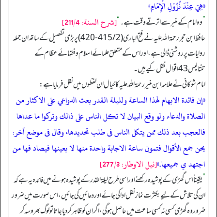
«هِيَ عِنْدَ نُزُوْلِ الْإِمَامِ»
[شرح السنة: 211/4]
”
وہ امام کے منبر سے اترتے وقت ہے۔
“
حافظ ابن حجر رحمة الله علیہ نے فتح الباری (2/ 415-420) پر بڑی تفصیل کے ساتھ ان جملہ
روایات پر روشنی ڈالی ہے، اور اس کے متعلق علمائے اسلام و فقہائے عظام کے
تنتالیس 43 اقوال نقل کیے ہیں۔
امام شوکانی نے علامہ ابن منیر رحمة الله علیہ کا خیال ان لفظوں میں نقل فرمایا ہے:
«إن فائدة الابهام لهذا الساعة ولليلة القدر بعث الدواعي على الاكثار من
الصلاة والدعاء ولو وقع البيان لا تكل الناس على ذالك وتركوا ما عداها
فالعجب بعد ذلك ممن يتكل الناس فى طلب تحديدها، وقال فى موضع آخر:
يحن جمع الأقوال فتمون ساعة الاجابة واحدة منها لا بعينها فيصاد فها من
اجتهد ي جميعها.»
[نيل الاوطار: 277/3]
”
یقیناً اس گھڑی کے پوشیدہ رکھنے اور اسی طرح لیلة القدر کے پوشیدہ ہونے میں فائدہ یہ ہے کہ
ان کی تلاش کے لیے بکثرت نماز نفل ادا کی جائے اور دعائیں کی جائیں، اس صورت میں ضرور
ضرور وہ گھڑی کسی نہ کسی ساعت میں حاصل ہو گی، اگر ان کو ظاہر کر دیا جاتا تو لوگ بھروسہ کر