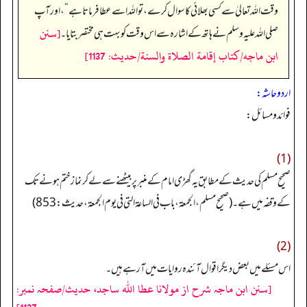
وقت اللہ تعالیٰ سے کسی بھلائی کا سوال کرے، تو اللہ اسے عطا فرماتا ہے
“
، اور آپ
[سنن
صلی اللہ علیہ وسلم نے ہاتھ کے اشارہ سے اس وقت کو بہت ہی مختصر بتایا۔
ابن ماجه/كتاب إقامة الصلاة والسنة/حدیث: 1137]
اردو حاشہ:
فوائد ومسائل:
(1)
صحیح مسلم کی حدیث کے مطابق یہ گھڑی امام کے منبر پر بیٹھنے سے لے کر نماز ختم ہونے تک
کے وقفہ میں ہے۔ (صحیح مسلم، الجمعة، باب فی الساعة التی فی یوم الجمعة، حدیث: 853)
(2)
اس مسئلے میں بعض دیگر اقوال آئندہ روایات میں آرہے ہیں۔
[سنن ابن ماجہ شرح از مولانا عطا الله ساجد، حدیث/صفحہ نمبر: