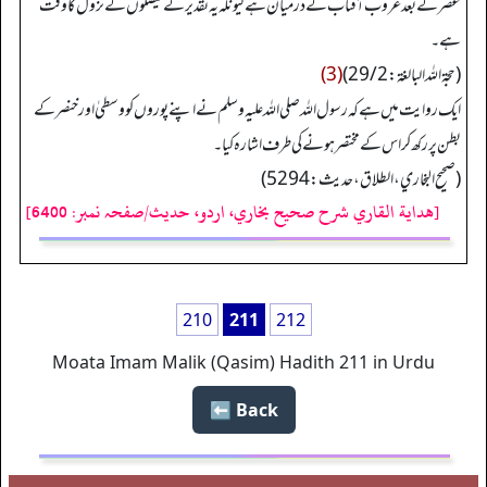
عصر کے بعد غروب آفتاب کے درمیان ہے کیونکہ یہ تقدیر کے فیصلوں کے نزول کا وقت
ہے۔
(حجة اللہ البالغة: 29/2)
(3)
ایک روایت میں ہے کہ رسول اللہ صلی اللہ علیہ وسلم نے اپنے پوروں کو وسطیٰ اور خنصر کے
بطن پر رکھ کر اس کے مختصر ہونے کی طرف اشارہ کیا۔
(صحیح البخاري، الطلاق، حدیث: 5294)
[هداية القاري شرح صحيح بخاري، اردو، حدیث/صفحہ نمبر: 6400]
210
211
212
Moata Imam Malik (Qasim) Hadith 211 in Urdu
Back ⬅️