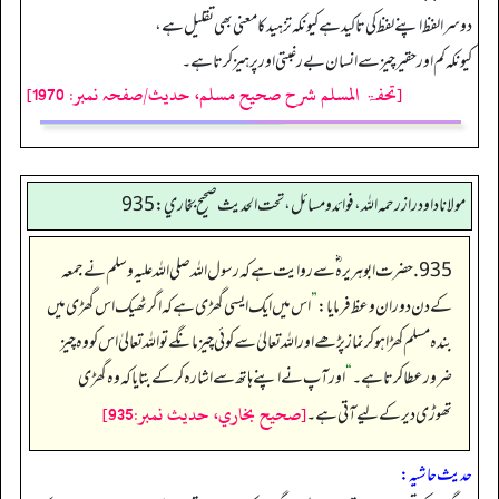
دوسرا لفظ اپنے لفظ کی تاکید ہے کیونکہ تزهید کا معنی بھی تقلیل ہے،
کیونکہ کم اور حقیر چیز سے انسان بے رغبتی اور پرہیز کرتا ہے۔
[تحفۃ المسلم شرح صحیح مسلم، حدیث/صفحہ نمبر: 1970]
مولانا داود راز رحمه الله، فوائد و مسائل، تحت الحديث صحيح بخاري: 935
935. حضرت ابوہریرہ ؓ سے روایت ہے کہ رسول اللہ صلی اللہ علیہ وسلم نے جمعہ
کے دن دوران وعظ فرمایا:
”
اس میں ایک ایسی گھڑی ہے کہ اگر ٹھیک اس گھڑی میں
بندہ مسلم کھڑا ہو کر نماز پڑھے اور اللہ تعالیٰ سے کوئی چیز مانگے تو اللہ تعالیٰ اس کو وہ چیز
ضرور عطا کرتا ہے۔
“
اور آپ نے اپنے ہاتھ سے اشارہ کر کے بتایا کہ وہ گھڑی
[صحيح بخاري، حديث نمبر:935]
تھوڑی دیر کے لیے آتی ہے۔
حدیث حاشیہ: