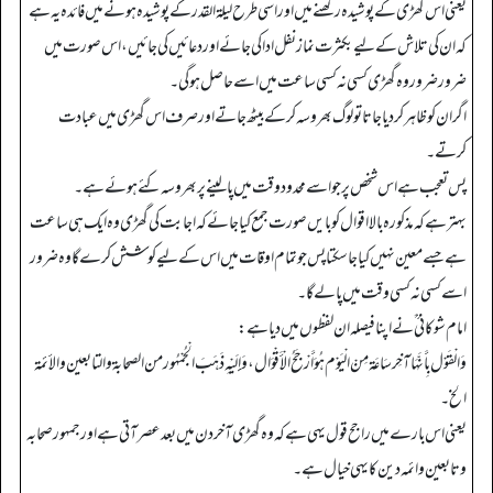
یعنی اس گھڑی کے پوشیدہ رکھنے میں اور اسی طرح لیلۃ القدر کے پوشیدہ ہونے میں فائدہ یہ ہے
کہ ان کی تلاش کے لیے بکثرت نماز نفل ادا کی جائے اور دعائیں کی جائیں، اس صورت میں
ضرورضرور وہ گھڑی کسی نہ کسی ساعت میں اسے حاصل ہوگی۔
اگر ان کو ظاہر کر دیا جاتا تو لوگ بھروسہ کر کے بیٹھ جاتے اور صرف اس گھڑی میں عبادت
کرتے۔
پس تعجب ہے اس شخص پر جواسے محدود وقت میں پالینے پر بھروسہ کئے ہوئے ہے۔
بہتر ہے کہ مذکورہ بالا اقوال کو بایں صورت جمع کیا جائے کہ اجابت کی گھڑی وہ ایک ہی ساعت
ہے جسے معین نہیں کیا جاسکتا پس جوتمام اوقات میں اس کے لیے کوشش کرے گا وہ ضرور
اسے کسی نہ کسی وقت میں پالے گا۔
امام شوکانی ؒ نے اپنا فیصلہ ان لفظوں میں دیا ہے:
وَالْقَوْل بِأَنَّهَا آخِر سَاعَة مِنْ الْيَوْم هُوَ أَرْجَحُ الْأَقْوَال، وَإِلَيْهِ ذَهَبَ الْجُمْهُور من الصحابة والتابعین والأئمة
الخ۔
یعنی اس بارے میں راجح قول یہی ہے کہ وہ گھڑی آخر دن میں بعد عصر آتی ہے اور جمہور صحابہ
وتابعین وائمہ دین کا یہی خیال ہے۔