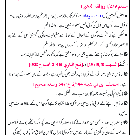
مسلم 1/279 ووافقه الذهبي]
«فالتمسوها»
● بعض کہتے ہیں کہ
سے آخر تک ابوسلمہ بن عبدالرحمٰن رحمہ اللہ راویٔ حدیث
کا قول ہے لیکن اس قول کی کوئی دلیل معلوم نہیں ہے۔ واللہ اعلم
● ممکن ہے کہ مختلف لوگوں کے احوال کے لحاظ سے مقبولیتِ دعا کی یہ گھڑی کسی کے لئے بعد
از عصر ہو اور کسی کے لئے خطبے اور نماز کے درمیان ہو۔ واللہ اعلم
➋ کھڑے ہو کر نماز پڑھنے سے یہ بھی مراد ہوسکتی ہے کہ مذکورہ شخص نماز کا پابند ہو۔
[التمهيد 19/18، 19]
[فتح الباري 2/416 تحت ح935،]
دیکھئے
اور
➌ طاؤس تابعی رحمہ اللہ نے فرمایا: یہ وقت جس کی اُمید ہے، جمعہ کے دن عصر کے بعد ہوتا
[مصنف ابن ابي شيبه 2/144 ح5471 وسنده صحيح]
ہے۔
➍ باقی ایام کی بہ نسبت جمعہ کا دن سب سے افضل ہے۔
➎ نماز میں اپنے لئے عربی زبان میں ہر اچھی دعا مانگنا جائز ہے اگرچہ اس کے الفاظ حدیث میں
نہ ملیں۔
➏ ابوسلمہ بن عبدالرحمٰن بن عوف نے کہا: صحابۂ کرام میں سے کچھ لوگ اکٹھے ہوئے تو انہوں
نے جمعہ کے دن کی گھڑی کے بارے میں تذکرہ کیا پھر ان کا اس پر اتفاق ہوگیا کہ یہ جمعے کی