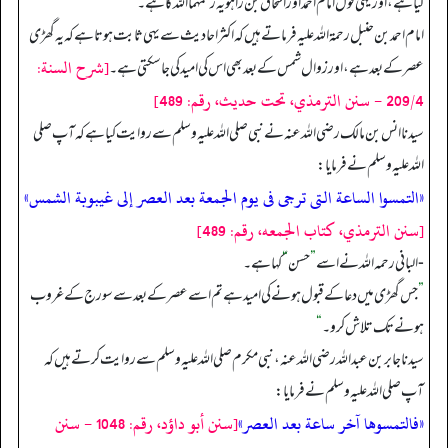
کیا ہے، اور یہی قول امام احمد اور اسحاق بن راہویہ رحمہما الله کا ہے۔
امام احمد بن حنبل رحمة الله عليه فرماتے ہیں کہ اکثر احادیث سے یہی ثابت ہوتا ہے کہ یہ گھڑی
[شرح السنة:
عصر کے بعد ہے، اور زوال شمس کے بعد بھی اس کی امید کی جا سکتی ہے۔
209/4 - سنن الترمذي، تحت حديث، رقم: 489]
سیدنا انس بن مالک رضی الله عنہ نے نبی صلی الله علیہ وسلم سے روایت کیا ہے کہ آپ صلی
الله علیہ وسلم نے فرمایا:
«التمسوا الساعة التى ترجى فى يوم الجمعة بعد العصر إلى غيبوبة الشمس»
[سنن الترمذي، كتاب الجمعه، رقم: 489]
- البانی رحمه الله نے اسے
”
حسن
“
کہا ہے۔
”
جس گھڑی میں دعا کے قبول ہونے کی امید ہے تم اسے عصر کے بعد سے سورج کے غروب
ہونے تک تلاش کرو۔
“
سیدنا جابر بن عبدالله رضی الله عنہ، نبی مکرم صلی الله علیہ وسلم سے روایت کرتے ہیں کہ
آپ صلی الله علیہ وسلم نے فرمایا:
«فالتمسوها آخر ساعة بعد العصر»
[سنن أبو داؤد، رقم: 1048 - سنن