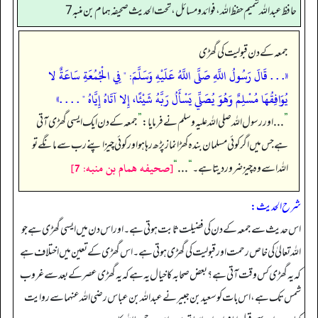
حافظ عبدالله شميم حفظ الله، فوائد و مسائل، تحت الحديث صحيفه همام بن منبه 7
جمعہ کے دن قبولیت کی گھڑی
«. . . قَالَ رَسُولُ اللَّهِ صَلَّى اللَّهُ عَلَيْهِ وَسَلَّمَ: " فِي الْجُمُعَةِ سَاعَةٌ لا
يُوَافِقُهَا مُسْلِمٌ وَهُوَ يُصَلِّي يَسْأَلُ رَبَّهُ شَيْئًا، إِلا آتَاهُ إِيَّاهُ " . . . .»
”
. . . اور رسول اللہ صلی اللہ علیہ وسلم نے فرمایا:
”
جمعہ کے دن ایک ایسی گھڑی آتی
ہے جس میں اگر کوئی مسلمان بندہ کھڑا نماز پڑھ رہا ہو اور کوئی چیز اپنے رب سے مانگے تو
[صحيفه همام بن منبه: 7]
اللہ اسے وہ چیز ضرور دیتا ہے۔
“
. . .
“
شرح الحدیث:
اس حدیث سے جمعہ کے دن کی فضیلت ثابت ہوتی ہے۔ اور اس دن میں ایسی گھڑی ہے جو
الله تعالیٰ کی خاص رحمت اور قبولیت کی گھڑی ہوتی ہے۔ اس گھڑی کے تعین میں اختلاف ہے
کہ یہ گھڑی کس وقت آتی ہے؟ بعض صحابہ کا خیال یہ ہے کہ یہ گھڑی عصر کے بعد سے غروب
شمس تک ہے، اس بات کو سعید بن جبیر نے عبدالله بن عباس رضی الله عنہما سے روایت