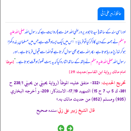
حافظ زبیر علی زئی
اور اسی سند کے ساتھ (سیدنا ابوہریرہ رضی اللہ عنہ سے) روایت ہے کہ رسول اللہ
صلی اللہ علیہ
وسلم
نے جمعہ کے دن کا ذکر کیا تو فرمایا:
”
اس میں ایک ایسا وقت ہے جس میں مسلمان بندہ کھڑا
ہو کر نماز پڑھ رہا ہوتا ہے، پھر اللہ سے جو بھی سوال کرتا ہے تو اللہ اسے قبول فرماتا ہے۔ اور
رسول اللہ
صلی اللہ علیہ وسلم
نے ہاتھ کے ساتھ اشارہ کیا کہ یہ بہت تھوڑا وقت ہوتا ہے۔
“
[موطا
امام مالك رواية ابن القاسم/حدیث: 211]
تخریج الحدیث:
«332- متفق عليه، الموطأ (رواية يحييٰي بن يحييٰي 238/1 ح
381، ك 5 ب 7 ح 15) التمهيد 17/19، الاستذكار: 209، و أخرجه البخاري
(935) ومسلم (852) من حديث مالك به.»
قال الشيخ زبير على زئي:
سنده صحيح