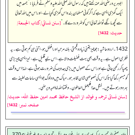
ابوہریرہ رضی اللہ عنہ کہتے ہیں کہ رسول اللہ صلی اللہ علیہ وسلم نے فرمایا:
”
جمعہ میں
ایک گھڑی ایسی ہے کہ اگر کوئی مسلمان بندہ اس گھڑی کو پا لے، اور اس میں اللہ تعالیٰ
[سنن نسائي/كتاب الجمعة/
سے کچھ مانگے تو اللہ تعالیٰ اس کو ضرور دے گا۔‏‏‏‏
“
حدیث: 1432]
1432۔ اردو حاشیہ: جو چیز جتنی زیادہ قیمتی، بلند مرتبہ اور افضل ہو، اتنی ہی کم ہوتی ہے۔ یہ
فطری اصول ہے۔ یہ وقت بھی بہت فضیلت والا ہے، اس لیے قلیل ہے، نیز ایسی چیز بڑی
چھپا کر رکھی جاتی ہے اور اس کے حصول میں بڑی جدوجہد کی ضرورت ہوتی ہے، لہٰذا اس وقت
کو مبہم رکھا گیا تاکہ اس کی خصوصی شان ظاہر ہو۔ مباک ہیں وہ لوگ جو ایسی ساعات لطیفہ سے
بہرہ ور ہوتے ہیں۔ لمثل ھذا فلیعمل العاملون۔ وفقنا اللہ لما یحبہ ویرضی۔
[سنن نسائی ترجمہ و فوائد از الشیخ حافظ محمد امین حفظ اللہ، حدیث/
صفحہ نمبر: 1432]
علامه صفي الرحمن مبارك پوري رحمه الله، فوائد و مسائل، تحت الحديث بلوغ المرام 370