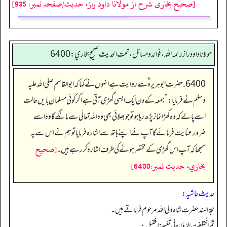
[صحیح بخاری شرح از مولانا داود راز، حدیث/صفحہ نمبر: 935]
مولانا داود راز رحمه الله، فوائد و مسائل، تحت الحديث صحيح بخاري: 6400
6400. حضرت ابو ہریرہ ؓ سے روایت ہے انہوں نے کہا کہ ابو القاسم صلی اللہ علیہ
وسلم نے فرمایا:
”
جمعہ کے دن ایک ایسی گھڑی آتی ہے اگر کوئی مسلمان بایں حالت
اسے پالے کہ وہ کھڑا نماز پڑھ رہا ہو تو جو بھلائی بھی وہ اللہ تعالٰی سے مانگے گا وہ اسے
ضرور عنایت فرمائےگا آپ نےاپنے ہاتھ سے اشارہ فرمایا تو ہم نے اس سے یہ
[صحيح
سمجھا کہ آپ اس گھڑی کے مختصر ہونے کی طرف اشارہ کر رہے ہیں۔
بخاري، حديث نمبر:6400]
حدیث حاشیہ:
حجۃ الہند حضرت شاہ ولی اللہ مرحوم فرماتے ہیں۔
ثمَّ اخْتلفت الرِّوَايَة فِي تَعْيِينهَا فَقيل: