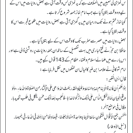
س گھڑی کی تعیین میں اختلاف ہے کہ یہ گھڑی کس وقت آتی ہے بعض روایات میں اس کے
لیے وہ وقت بتلایا گیاہے جب امام نماز جمعہ شروع کر تا ہے۔
گویا نماز ختم ہونے تک درمیان میں یہ گھڑی آتی ہے بعض روایات میں طلوع فجر سے اس کا
وقت بتلایاگیا ہے۔
بعض روایات میں عصر سے مغرب تک کا وقت اس کے لیے بتلایا گیا ہے۔
حافظ ابن حجر ؒ نے فتح الباری میں بہت تفصیل کے ساتھ ان جملہ روایات پر روشنی ڈالی ہے اور
اس بارے میں علمائے اسلام وفقہاء عظام کے143قوال کیے ہیں۔
امام شوکانی نے علامہ ابن منیر کا خیال ان لفظوں میں نقل فرمایا ہے:
قَالَ ابْنُ الْمُنِيرِ:
إذَا عُلِمَ أَنَّ فَائِدَة الْإِبْهَام لِهَذِهِ السَّاعَة وَلِلَيْلَةِ الْقَدْر بَعْثَ الدَّوَاعِي عَلَى الْإِكْثَار مِنْ الصَّلَاة وَالدُّعَاءِ، وَلَوْ
وَقَعَ الْبَيَان لَهَا لَاتَّكَلَ النَّاس عَلَى ذَلِكَ وَتَرَكُوا مَا عَدَاهَا، فَالْعَجَب بَعَدَ ذَلِكَ مِمَّنْ يَتَّكِل فِي طَلَب تَحْدِيدهَا.
وَقَالَ فِي مَوْضِع آخَر:
يَحْسُن جَمْع الْأَقْوَال فَتَكُون سَاعَة الْإِجَابَة وَاحِدَة مِنْهَا لَا بِعَيْنِهَا، فَيُصَادِفهَا مَنْ اجْتَهَدَ فِي الدُّعَاء فِي جَمِيعهَا.
(نیل الأوطار)