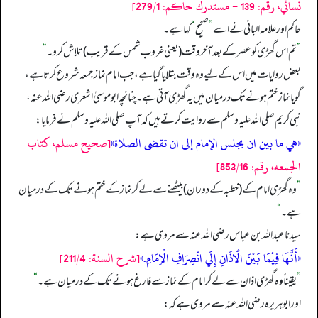
نسائي، رقم: 139 - مستدرك حاكم: 279/1]
حاکم اور علامہ البانی نے اسے
”
صحیح
“
کہا ہے۔
”
تم اس گھڑی کو عصر کے بعد آخر وقت (یعنی غروب شمس کے قریب) تلاش کرو۔
“
بعض روایات میں اس کے لیے وہ وقت بتلایا گیا ہے، جب امام نماز جمعہ شروع کرتا ہے،
گویا نماز ختم ہونے تک درمیان میں یہ گھڑی آتی ہے۔ چنانچہ ابو موسیٰ اشعری رضی الله عنہ،
نبی کریم صلی الله علیہ وسلم سے روایت کرتے ہیں کہ آپ صلی الله علیہ وسلم نے فرمایا:
«هي ما بين ان يجلس الإمام إلى ان تقضى الصلاة»
[صحيح مسلم، كتاب
الجمعه، رقم: 853/16]
”
وہ گھڑی امام کے (خطبہ کے دوران) بیٹھنے سے لے کر نماز کے ختم ہونے تک کے درمیان
ہے۔
“
سیدنا عبدالله بن عباس رضی الله عنہ سے مروی ہے:
«أَنَّهَا فِيْمَا بَيْنَ الَٔاذَانِ إِلَي انْصِرَافِ الْاِمَامِ.»
[شرح السنة: 211/4]
”
یقیناً وہ گھڑی اذان سے لے کر امام کے نماز سے فارغ ہونے تک کے درمیان ہے۔
“
اور ابو ہریرہ رضی الله عنہ سے مروی ہے کہ: