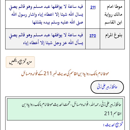
موطا امام
فيه ساعة لا يوافقها عبد مسلم وهو قائم يصلي
211
مالك رواية
يسال الله شيئا إلا اعطاه إياه واشار رسول الله
ابن القاسم
صلى الله عليه وسلم بيده يقللها
بلوغ المرام
فيه ساعة لا يوافقها عبد مسلم وهو قائم يصلي
370
يسأل الله عز وجل شيئا إلا أعطاه إياه
مزید تخریج دیکھیں
موطا امام مالک روایۃ ابن القاسم کی حدیث نمبر 211 کے فوائد و مسائل
حافظ زبیر علی زئی
حافظ زبير على زئي رحمه الله، فوائد و مسائل، تحت الحديث موطا امام مالك رواية ابن
القاسم 211
تخریج الحدیث: