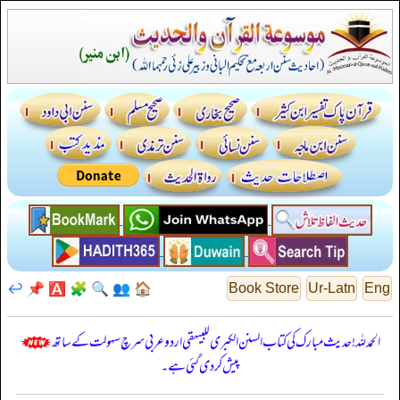
↩️
📌
🅰️
🧩
🔍
👥
🏠
Book Store
Ur-Latn
Eng
الحمدللہ! حدیث مبارک کی کتاب السنن الكبرى للبيهقي اردو عربی سرچ سہولت کے ساتھ
پیش کر دی گئی ہے۔