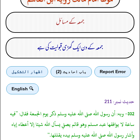
جمعہ کے مسائل
جمعہ کے دن ایک گھڑی قبولیت کی ہے
Report Error
باب احادیث (2)
اظهار التشكيل
🔍 English
حدیث نمبر:
211
332- وبه: أن رسول الله صلى الله عليه وسلم ذكر يوم الجمعة فقال: ”فيه
ساعة لا يوافقها عبد مسلم وهو قائم يصلي يسأل الله شيئا إلا أعطاه إياه
وأشار رسول الله صلى الله عليه وسلم بيده يقللها.“