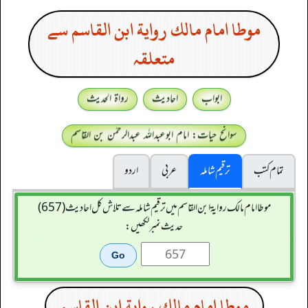
موطا امام مالك رواية ابن القاسم سے
متعلقہ
ابواب
احادیث
رواۃ الحدیث
سوانح حیات: امام ابوعبداللہ عبدالرحمٰن بن القاسم
تمام کتب
ترقیم شاملہ
عربی
اردو
موطا امام مالك رواية ابن القاسم میں ترقیم شاملہ سے تلاش کل احادیث (657)
حدیث نمبر لکھیں:
موطا امام مالك رواية ابن القاسم