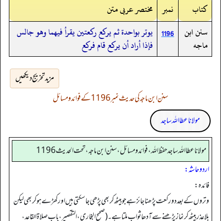
کتاب
نمبر
مختصر عربی متن
سنن ابن
يوتر بواحدة ثم يركع ركعتين يقرأ فيهما وهو جالس
1196
ماجه
فإذا أراد أن يركع قام فركع
مزید تخریج دیکھیں
سنن ابن ماجہ کی حدیث نمبر 1196 کے فوائد و مسائل
مولانا عطا اللہ ساجد
مولانا عطا الله ساجد حفظ الله، فوائد و مسائل، سنن ابن ماجه، تحت الحديث1196
اردو حاشہ:
فائدہ:
وتروں کے بعد دو رکعت پڑھنا جائز ہے جو بیٹھ کر بھی پڑھی جا سکتی ہیں اور کھڑے ہوکر بھی لیکن
بلاعذر بیٹھ کر نماز پڑھنے سے آدھا ثواب ملتا ہے۔ (صحیح البخاري، التقصیر، باب صلاة القاعد،