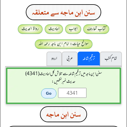
سنن ابن ماجه سے متعلقہ
کتاب تعارف
ابواب
احادیث
رواۃ الحدیث
سوانح حیات: امام ابن ماجہ رحمہ اللہ
تمام کتب
ترقیم شاملہ
عربی
اردو
سنن ابن ماجہ میں ترقیم شاملہ سے تلاش کل احادیث (4341)
حدیث نمبر لکھیں:
سنن ابن ماجه