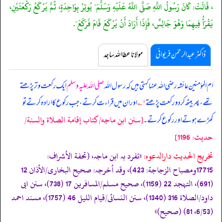
، قَالَتْ: كَانَ رَسُولُ اللَّهِ صَلَّى اللَّهُ عَلَيْهِ وَسَلَّمَ" يُوتِرُ بِوَاحِدَةٍ، ثُمَّ يَرْكَعُ رَكْعَتَيْنِ،
يَقْرَأُ فِيهِمَا وَهُوَ جَالِسٌ، فَإِذَا أَرَادَ أَنْ يَرْكَعَ قَامَ فَرَكَعَ".
ڈاکٹر عبدالرحمٰن فریوائی
مولانا عطا اللہ ساجد
ام المؤمنین عائشہ رضی اللہ عنہا کہتی ہیں کہ
رسول اللہ
صلی اللہ علیہ وسلم
ایک رکعت وتر پڑھتے
تھے، پھر بیٹھ کر دو رکعت پڑھتے
۱؎
اور ان میں قراءت کرتے، جب رکوع کا ارادہ کرتے تو
[سنن ابن ماجه/كتاب إقامة الصلاة والسنة/
کھڑے ہوتے اور رکوع کرتے۔
حدیث: 1196]
تخریج الحدیث دارالدعوہ:
«‏‏‏‏تفرد بہ ابن ماجہ، (تحفة الأشراف:
17715ومصباح الزجاجة: 423)، وقد أخرجہ: صحیح البخاری/الأذان 12
(691)، التہجد 22 (1159)، صحیح مسلم/المسافرین 17 (738)، سنن ابی
داود/الصلاة 316 (1340)، سنن النسائی/قیام اللیل 46 (1757)، مسند احمد
(6/53، 81) (صحیح)»