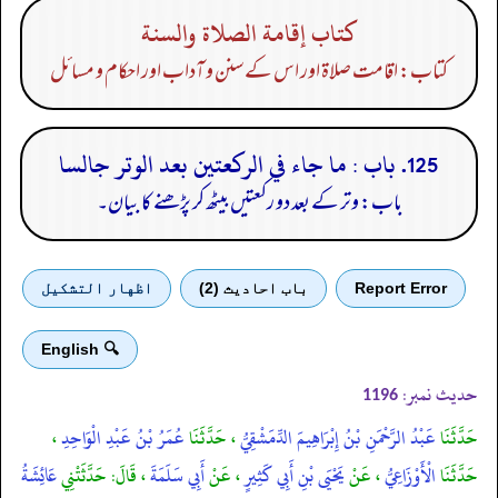
كتاب إقامة الصلاة والسنة
کتاب: اقامت صلاۃ اور اس کے سنن و آداب اور احکام و مسائل
125. باب : ما جاء في الركعتين بعد الوتر جالسا
باب: وتر کے بعد دو رکعتیں بیٹھ کر پڑھنے کا بیان۔
Report Error
باب احادیث (2)
اظهار التشكيل
🔍 English
حدیث نمبر:
1196
حَدَّثَنَا
عَبْدُ الرَّحْمَنِ بْنُ إِبْرَاهِيمَ الدِّمَشْقِيُّ
، حَدَّثَنَا
عُمَرُ بْنُ عَبْدِ الْوَاحِدِ
،
حَدَّثَنَا
الْأَوْزَاعِيُّ
، عَنْ
يَحْيَى بْنِ أَبِي كَثِيرٍ
، عَنْ
أَبِي سَلَمَةَ
، قَالَ: حَدَّثَتْنِي
عَائِشَةُ