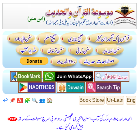
↩️
📌
🅰️
🧩
🔍
👥
🏠
Book Store
Ur-Latn
Eng
الحمدللہ! حدیث مبارک کی کتاب السنن الكبرى للبيهقي اردو عربی سرچ سہولت کے ساتھ
پیش کر دی گئی ہے۔