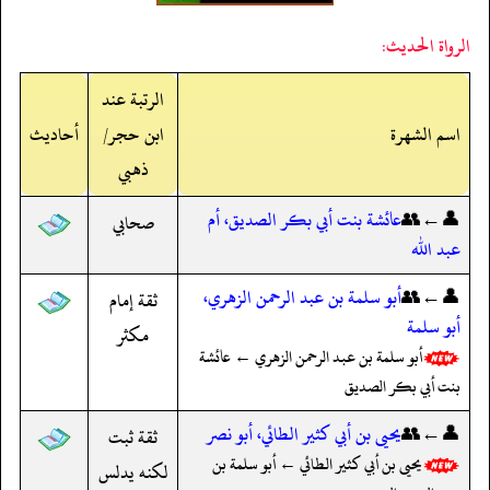
الرواة الحديث:
الرتبة عند
اسم الشهرة
ابن حجر/
أحاديث
ذهبي
👤←👥
عائشة بنت أبي بكر الصديق، أم
صحابي
عبد الله
👤←👥
أبو سلمة بن عبد الرحمن الزهري،
ثقة إمام
أبو سلمة
مكثر
أبو سلمة بن عبد الرحمن الزهري ← عائشة
بنت أبي بكر الصديق
👤←👥
يحيى بن أبي كثير الطائي، أبو نصر
ثقة ثبت
يحيى بن أبي كثير الطائي ← أبو سلمة بن
لكنه يدلس