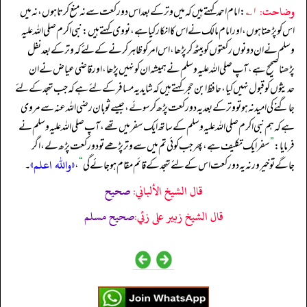
وضاحت:
۱؎
: امام احمد کہتے ہیں کہ میں وتر کے بعد اس دو رکعت سے نہ منع کرتا ہوں، نہ میں
اس کو پڑھتا ہوں، اور امام مالک نے اس کا انکار کیا ہے، نووی کہتے ہیں: نبی اکرم صلی اللہ علیہ
وسلم نے ان دونوں رکعتوں کو بیٹھ کر پڑھا، اس امر کو ظاہر کرنے کے لئے کہ وتر کے بعد نفل
پڑھنا صحیح ہے، آپ صلی اللہ علیہ وسلم نے ہمیشہ ان کو نہیں پڑھا، اور قاضی عیاض نے ان
حدیثوں کو قبول نہیں کیا، حافظ ابن حجر کہتے ہیں کہ شاید یہ مسافر کے لئے ہے کہ جب تہجد کے لئے
جاگنے کی امید نہ ہو تو وتر کے بعد یہ دو رکعت پڑھ کر سوئے، جیسے ثوبان رضی اللہ عنہ سے مروی
ہے کہ ہم نبی اکرم صلی اللہ علیہ وسلم کے ساتھ ایک سفر میں تھے، آپ صلی اللہ علیہ وسلم نے
فرمایا:
”
سفر ایک تکلیف ہے، پھر جب کوئی تم میں سے وتر پڑھے تو دو رکعت پڑھ لے، اگر
«واللہ اعلم»
جاگے تو خیر ورنہ یہ دو رکعت اس کے لئے تہجد کے قائم مقام ہو جائے گی
“
،
۔
قال الشيخ الألباني:
صحيح
قال الشيخ زبير على زئي:
صحيح مسلم