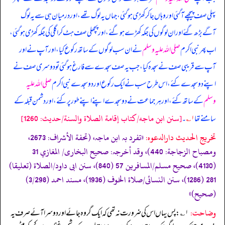
پہلی صف پیچھے آ گئی اور وہاں جا کر کھڑی ہو گئی، جہاں یہ لوگ تھے، اور درمیان ہی سے یہ لوگ
آگے بڑھ گئے اور ان لوگوں کی جگہ کھڑے ہو گئے، اور پچھلی صف ہٹ کر اگلی کی جگہ کھڑی ہو گئی،
اب پھر نبی اکرم
صلی اللہ علیہ وسلم
نے ان سب لوگوں کے ساتھ رکوع کیا، اور آپ نے اور
آپ سے قریبی صف نے سجدہ کیا، جب یہ صف سجدے سے فارغ ہو گئی تو دوسری صف نے
اپنے دو سجدے کئے، اس طرح سب نے ایک رکوع اور دو سجدے نبی اکرم
صلی اللہ علیہ
وسلم
کے ساتھ کئے، اور ہر جماعت نے دو سجدے اپنے اپنے طور پر کئے، اور دشمن قبلہ کے
[سنن ابن ماجه/كتاب إقامة الصلاة والسنة/حدیث: 1260]
سامنے تھا
۱؎
۔
تخریج الحدیث دارالدعوہ:
«‏‏‏‏تفرد بہ ابن ماجہ، (تحفة الأشراف: 2673،
ومصباح الزجاجة: 440)، وقد أخرجہ: صحیح البخاری/ المغازي 31
(4130)، صحیح مسلم/المسافرین 57 (840)، سنن ابی داود/الصلاة (تعلیقا)
281 (1286)، سنن النسائی/صلاة الخوف (1936)، مسند احمد (3/298)
(صحیح)»
وضاحت:
۱ ؎: پس یہاں اس کی ضرورت نہ تھی کہ ایک گروہ جائے اور دوسرا آئے صرف یہ