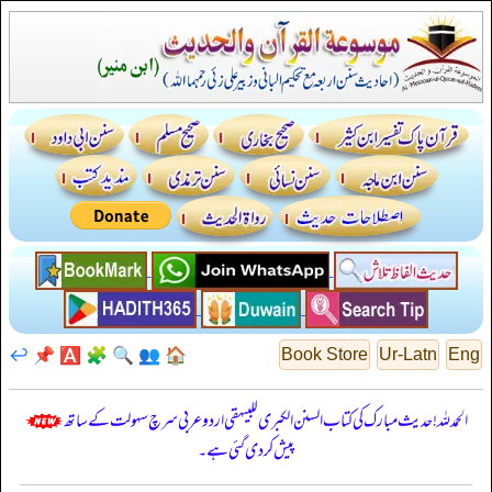
↩️
📌
🅰️
🧩
🔍
👥
🏠
Book Store
Ur-Latn
Eng
الحمدللہ! حدیث مبارک کی کتاب السنن الكبرى للبيهقي اردو عربی سرچ سہولت کے ساتھ
پیش کر دی گئی ہے۔