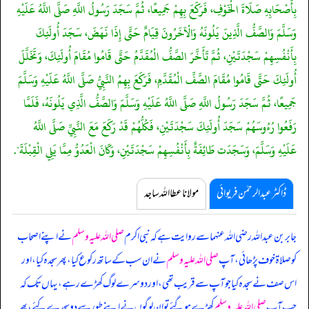
بِأَصْحَابِهِ صَلَاةَ الْخَوْفِ، فَرَكَعَ بِهِمْ جَمِيعًا، ثُمَّ سَجَدَ رَسُولُ اللَّهِ صَلَّى اللَّهُ عَلَيْهِ
وَسَلَّمَ وَالصَّفُّ الَّذِينَ يَلُونَهُ وَالْآخَرُونَ قِيَامٌ حَتَّى إِذَا نَهَضَ، سَجَدَ أُولَئِكَ
بِأَنْفُسِهِمْ سَجْدَتَيْنِ، ثُمَّ تَأَخَّرَ الصَّفُّ الْمُقَدَّمُ حَتَّى قَامُوا مُقَامَ أُولَئِكَ، وَتَخَلَّلَ
أُولَئِكَ حَتَّى قَامُوا مُقَامَ الصَّفِّ الْمُقَدَّمِ، فَرَكَعَ بِهِمُ النَّبِيُّ صَلَّى اللَّهُ عَلَيْهِ وَسَلَّمَ
جَمِيعًا، ثُمَّ سَجَدَ رَسُولُ اللَّهِ صَلَّى اللَّهُ عَلَيْهِ وَسَلَّمَ وَالصَّفُّ الَّذِي يَلُونَهُ، فَلَمَّا
رَفَعُوا رُءُوسَهُمْ سَجَدَ أُولَئِكَ سَجْدَتَيْنِ، فَكُلُّهُمْ قَدْ رَكَعَ مَعَ النَّبِيِّ صَلَّى اللَّهُ
عَلَيْهِ وَسَلَّمَ، وَسَجَدَت طَائِفَةٌ بِأَنْفُسِهِمْ سَجْدَتَيْنِ، وَكَانَ الْعَدُوُّ مِمَّا يَلِي الْقِبْلَةَ".
ڈاکٹر عبدالرحمٰن فریوائی
مولانا عطا اللہ ساجد
جابر بن عبداللہ رضی اللہ عنہما سے روایت ہے کہ
نبی اکرم
صلی اللہ علیہ وسلم
نے اپنے اصحاب
کو صلاۃ خوف پڑھائی، آپ
صلی اللہ علیہ وسلم
نے ان سب کے ساتھ رکوع کیا، پھر سجدہ کیا، اور
اس صف نے سجدہ کیا جو آپ سے قریب تھی، اور دوسرے لوگ کھڑے رہے، یہاں تک کہ
جب آپ
صلی اللہ علیہ وسلم
کھڑے ہو گئے تو ان لوگوں نے اپنے طور سے دو سجدے کئے، پھر