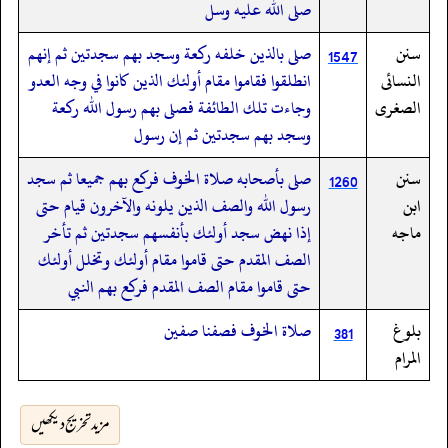
صلى الله عليه وسل
سنن
صلى بالذين خلفه ركعة وسجد بهم سجدتين ثم إنهم
1547
النسائى
انطلقوا فقاموا مقام أولئك الذين كانوا في وجه العدو
الصغرى
وجاءت تلك الطائفة فصلى بهم رسول الله ركعة
وسجد بهم سجدتين ثم إن رسول
سنن
صلى بأصحابه صلاة الخوف فركع بهم جميعا ثم سجد
1260
ابن
رسول الله والصف الذين يلونه والآخرون قيام حتى
ماجه
إذا نهض سجد أولئك بأنفسهم سجدتين ثم تأخر
الصف المقدم حتى قاموا مقام أولئك وتخلل أولئك
حتى قاموا مقام الصف المقدم فركع بهم النبي
بلوغ
صلاة الخوف فصفنا صفين
381
المرام
مزید تخریج دیکھیں