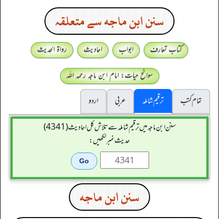
سنن ابن ماجه سے متعلقہ
کتاب تعارف
ابواب
احادیث
رواۃ الحدیث
سوانح حیات: امام ابن ماجہ رحمہ اللہ
تمام کتب
ترقیم شاملہ
عربی
اردو
سنن ابن ماجہ میں ترقیم شاملہ سے تلاش کل احادیث (4341)
حدیث نمبر لکھیں:
سنن ابن ماجه