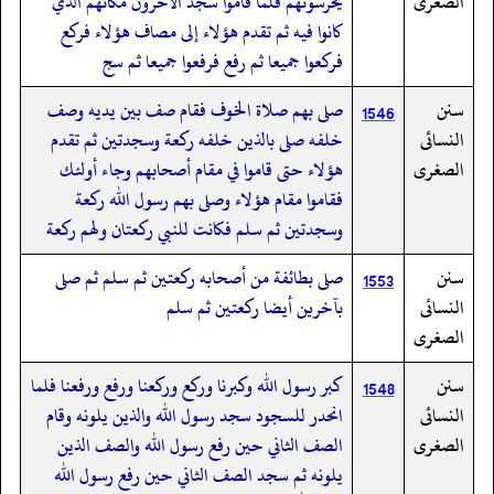
الصغرى
يحرسونهم فلما قاموا سجد الآخرون مكانهم الذي
كانوا فيه ثم تقدم هؤلاء إلى مصاف هؤلاء فركع
فركعوا جميعا ثم رفع فرفعوا جميعا ثم سج
سنن
صلى بهم صلاة الخوف فقام صف بين يديه وصف
1546
النسائى
خلفه صلى بالذين خلفه ركعة وسجدتين ثم تقدم
الصغرى
هؤلاء حتى قاموا في مقام أصحابهم وجاء أولئك
فقاموا مقام هؤلاء وصلى بهم رسول الله ركعة
وسجدتين ثم سلم فكانت للنبي ركعتان ولهم ركعة
سنن
صلى بطائفة من أصحابه ركعتين ثم سلم ثم صلى
1553
النسائى
بآخرين أيضا ركعتين ثم سلم
الصغرى
سنن
كبر رسول الله وكبرنا وركع وركعنا ورفع ورفعنا فلما
1548
النسائى
انحدر للسجود سجد رسول الله والذين يلونه وقام
الصغرى
الصف الثاني حين رفع رسول الله والصف الذين
يلونه ثم سجد الصف الثاني حين رفع رسول الله