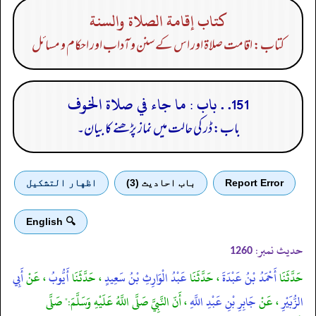
كتاب إقامة الصلاة والسنة
کتاب: اقامت صلاۃ اور اس کے سنن و آداب اور احکام و مسائل
151. . باب : ما جاء في صلاة الخوف
باب: ڈر کی حالت میں نماز پڑھنے کا بیان۔
Report Error
باب احادیث (3)
اظهار التشكيل
🔍 English
حدیث نمبر:
1260
حَدَّثَنَا
أَحْمَدُ بْنُ عَبْدَةَ
، حَدَّثَنَا
عَبْدُ الْوَارِثِ بْنُ سَعِيدٍ
، حَدَّثَنَا
أَيُّوبُ
، عَنْ
أَبِي
الزُّبَيْرِ
، عَنْ
جَابِرِ بْنِ عَبْدِ اللَّهِ
، أَنّ النَّبِيَّ صَلَّى اللَّهُ عَلَيْهِ وَسَلَّمَ:" صَلَّى