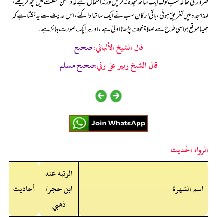
ضروری تھا کہ سب لوگ ایک ساتھ سجدہ نہ کریں ورنہ احتمال ہے کہ دشمن غفلت میں کچھ کر بیٹھے،
لہذا سجدہ میں تفریق ہوئی، باقی ارکان سب نے ایک ساتھ ادا کئے، اس حدیث سے یہ نکلتا ہے کہ
جیسا موقع ہو اسی طرح سے صلاۃ خوف پڑھنا اولیٰ ہے، اور ہر ایک صورت جائز ہے۔
قال الشيخ الألباني:
صحيح
قال الشيخ زبير على زئي:
صحيح مسلم
الرواة الحديث:
الرتبة عند
اسم الشهرة
ابن حجر/
أحاديث
ذهبي