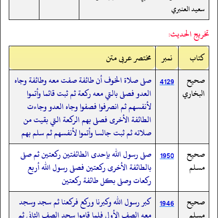
سعيد العنبري
تخريج الحديث:
کتاب
نمبر
مختصر عربی متن
صحيح
صلى صلاة الخوف أن طائفة صفت معه وطائفة وجاه
4129
البخاري
العدو فصلى بالتي معه ركعة ثم ثبت قائما وأتموا
لأنفسهم ثم انصرفوا فصفوا وجاه العدو وجاءت
الطائفة الأخرى فصلى بهم الركعة التي بقيت من
صلاته ثم ثبت جالسا وأتموا لأنفسهم ثم سلم بهم
صحيح
صلى رسول الله بإحدى الطائفتين ركعتين ثم صلى
1950
مسلم
بالطائفة الأخرى ركعتين فصلى رسول الله أربع
ركعات وصلى بكل طائفة ركعتين
صحيح
كبر رسول الله وكبرنا وركع فركعنا ثم سجد وسجد
1946
مسلم
معه الصف الأول فلما قاموا سجد الصف الثاني ثم