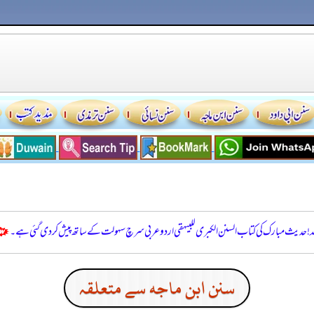
للہ! حدیث مبارک کی کتاب السنن الكبرى للبيهقي اردو عربی سرچ سہولت کے ساتھ پیش کر دی گئی ہے۔
سنن ابن ماجه سے متعلقہ