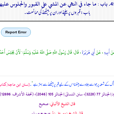
النهي عن المشي على القبور والجلوس عليها
باب: قبروں پر چلنے اور ان پر بیٹھنے کی ممانعت۔
Report Error
َنْ
أَبِيهِ
، عَنْ
أَبِي هُرَيْرَةَ
، قَالَ: قَالَ رَسُولُ اللَّهِ صَلَّى اللَّهُ عَلَيْهِ وَسَلَّمَ:" لَأَنْ يَجْلِسَ أَحَدُ
[سنن ابن ماجه/كتاب ال
ٓگ کے شعلہ پر جو اسے جلا دے بیٹھنا اس کے لیے قبر پر بیٹھنے سے بہتر ہے
“
۔
قال الشيخ الألباني:
صحيح
قال الشيخ زبير على زئي:
صحيح مسلم