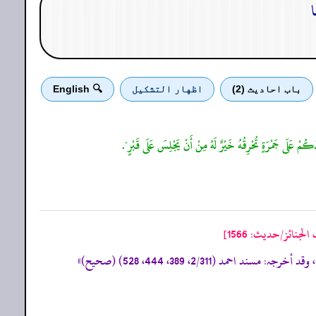
باب احادیث (2)
اظهار التشكيل
🔍 English
كُمْ عَلَى جَمْرَةٍ تُحْرِقُهُ خَيْرٌ لَهُ مِنْ أَنْ يَجْلِسَ عَلَى قَبْرٍ".
جنائز/حدیث: 1566]