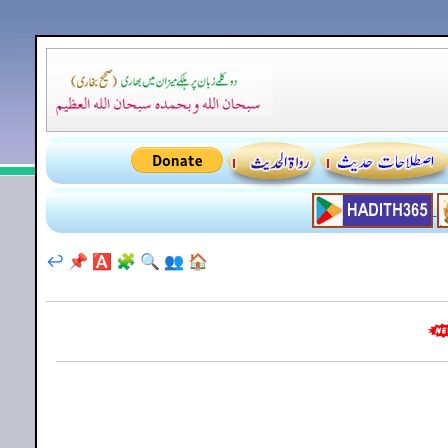
↩️
📌
🅰️
🧩
🔍
👥
🏠