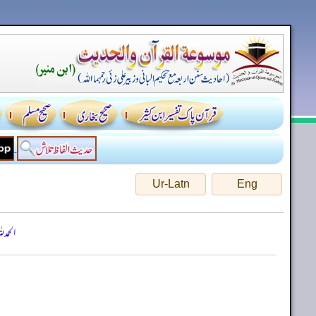
Ur-Latn
Eng
الحمد