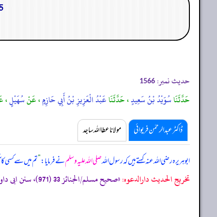
45. باب : ما جاء في 
حدیث نمبر:
1566
حَدَّثَنَا
سُوَيْدُ بْنُ سَعِيدٍ
، حَدَّثَنَا
عَبْدُ الْعَزِيزِ بْنُ أَبِي حَازِمٍ
، عَنْ
سُهَيْلٍ
، ع
ڈاکٹر عبدالرحمٰن فریوائی
مولانا عطا اللہ ساجد
ابوہریرہ رضی اللہ عنہ کہتے ہیں کہ
رسول اللہ
صلی اللہ علیہ وسلم
نے فرمایا:
”
تم میں سے کسی کا ا
تخریج الحدیث دارالدعوہ:
«صحیح مسلم/الجنائز 33 (971)، سنن ابی داود/الجنائز 77 (3228)، سنن النسائی/الجنائز 105 (2046)، (تحفة الأشراف: 12696)، وقد أخرجہ: مسند احمد (2/311، 389، 444، 528) (صحیح)»