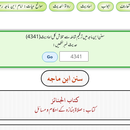
تعارف
ابواب
احادیث
رواۃ الحدیث
سوانح حیات: امام ابن ماجہ رحمہ
سنن ابن ماجہ میں ترقیم شاملہ سے تلاش کل احادیث (4341)
حدیث نمبر لکھیں:
سنن ابن ماجه
كتاب الجنائز
کتاب: صلاۃ جنازہ کے احکام و مسائل