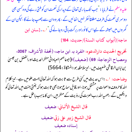
علیہ وسلم
نے فرمایا:
”
جب تک باری تعالیٰ کے دیدار کی نعمت ان کو ملتی رہے گی وہ کسی بھی
دوسری نعمت کی طرف مطلقاً نظر نہیں اٹھائیں گے، پھر وہ ان سے چھپ جائے گا، لیکن ان کے
[سنن ابن
گھروں میں ہمیشہ کے لیے اس کا نور اور برکت باقی رہ جائے گی
“
۱؎
۔
ماجه/(أبواب كتاب السنة)/حدیث: 184]
تخریج الحدیث دارالدعوہ:
«تفرد بہ ابن ماجہ، (تحفة الأشراف: 3067،
ومصباح الزجاجة: 69) (ضعیف)»
‏‏‏‏ (ابوعاصم العبادانی منکر الحدیث اور الفضل بن عیسیٰ
بن ابان الرقاشی ضعیف ہیں، نیزملاحظہ ہو: المشکاة: 5664)
وضاحت:
۱؎
: اس حدیث میں کئی طرح سے ثابت ہوا کہ اللہ تعالیٰ جہت علو میں ہے، نیز کلام
اللہ کا حروف و اصوات پر مشتمل ہونا، اور قابل سماع ہونا بھی ثابت ہوا کہ جنتی جنت میں اللہ تعالیٰ کو
دیکھیں گے، جہمیہ اللہ رب العزت کی رؤیت کے منکر ہیں، ان کا مذہب باطل ہے۔
قال الشيخ الألباني:
ضعيف
قال الشيخ زبير على زئي:
ضعيف
إسناده ضعيف