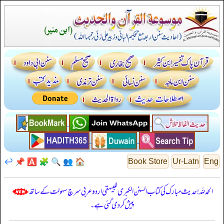
↩️
📌
🅰️
🧩
🔍
👥
🏠
Book Store
Ur-Latn
Eng
الحمدللہ! حدیث مبارک کی کتاب السنن الكبرى للبيهقي اردو عربی سرچ سہولت کے ساتھ
پیش کر دی گئی ہے۔