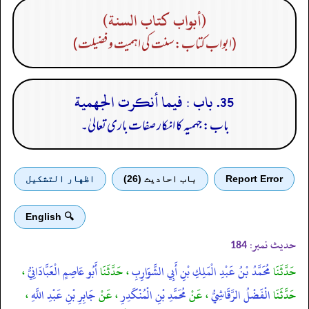
(أبواب كتاب السنة)
(ابواب کتاب: سنت کی اہمیت و فضیلت)
35. باب : فيما أنكرت الجهمية
باب: جہمیہ کا انکار صفات باری تعالیٰ۔
Report Error
باب احادیث (26)
اظهار التشكيل
🔍 English
حدیث نمبر:
184
حَدَّثَنَا
مُحَمَّدُ بْنُ عَبْدِ الْمَلِكِ بْنِ أَبِي الشَّوَارِبِ
، حَدَّثَنَا
أَبُو عَاصِمٍ الْعَبَّادَانِيُّ
،
حَدَّثَنَا
الْفَضْلُ الرَّقَاشِيُّ
، عَنْ
مُحَمَّدِ بْنِ الْمُنْكَدِرِ
، عَنْ
جَابِرِ بْنِ عَبْدِ اللَّهِ
،