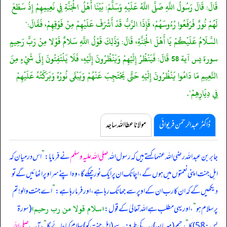
قَالَ: قَالَ رَسُولُ اللَّهِ صَلَّى اللَّهُ عَلَيْهِ وَسَلَّمَ: بَيْنَا أَهْلُ الْجَنَّةِ فِي نَعِيمِهِمْ إِذْ سَطَعَ
لَهُمْ نُورٌ فَرَفَعُوا رُءُوسَهُمْ، فَإِذَا الرَّبُّ قَدْ أَشْرَفَ عَلَيْهِمْ مِنْ فَوْقِهِمْ، فَقَالَ:"
السَّلَامُ عَلَيْكُمْ يَا أَهْلَ الْجَنَّةِ، قَالَ: وَذَلِكَ قَوْلُ اللَّهِ سَلامٌ قَوْلا مِنْ رَبٍّ رَحِيمٍ
سورة يس آية 58 قَالَ: فَيَنْظُرُ إِلَيْهِمْ وَيَنْظُرُونَ إِلَيْهِ، فَلَا يَلْتَفِتُونَ إِلَى شَيْءٍ مِنَ
النَّعِيمِ مَا دَامُوا يَنْظُرُونَ إِلَيْهِ حَتَّى يَحْتَجِبَ عَنْهُمْ وَيَبْقَى نُورُهُ وَبَرَكَتُهُ عَلَيْهِمْ
فِي دِيَارِهِمْ".
ڈاکٹر عبدالرحمٰن فریوائی
مولانا عطا اللہ ساجد
جابر بن عبداللہ رضی اللہ عنہما کہتے ہیں کہ
رسول اللہ
صلی اللہ علیہ وسلم
نے فرمایا:
”
اس درمیان کہ
اہل جنت اپنی نعمتوں میں ہوں گے، اچانک ان پر ایک نور چمکے گا، وہ اپنے سر اوپر اٹھائیں گے تو
دیکھیں گے کہ ان کا رب ان کے اوپر سے جھانک رہا ہے، اور فرما رہا ہے:
”
اے جنت والو! تم
«سلام قولا من رب رحيم»
پر سلام ہو
“
، اور یہی مطلب ہے اللہ تعالیٰ کے قول:
(سورة
يس: 58) کا
”
رحيم (مہربان) رب کی طرف سے (اہل جنت کو) سلام کہا جائے گا
“
، آپ
صلی اللہ