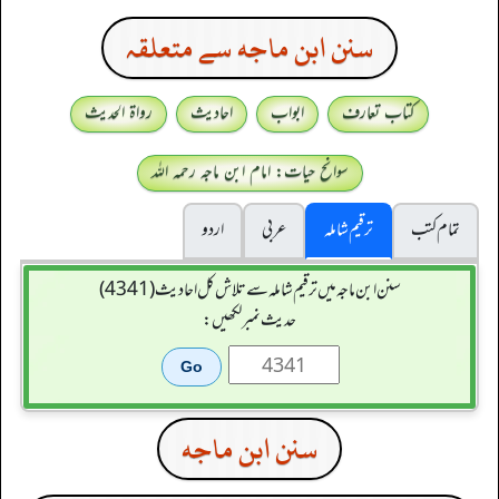
سنن ابن ماجه سے متعلقہ
کتاب تعارف
ابواب
احادیث
رواۃ الحدیث
سوانح حیات: امام ابن ماجہ رحمہ اللہ
تمام کتب
ترقیم شاملہ
عربی
اردو
سنن ابن ماجہ میں ترقیم شاملہ سے تلاش کل احادیث (4341)
حدیث نمبر لکھیں:
سنن ابن ماجه