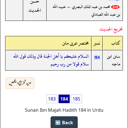
حسن
محمد بن عبد الملك البصري ← عبيد الله
الحديث
بن عبد الله العباداني
تخريج الحديث:
کتاب
نمبر
مختصر عربی متن
سنن ابن
السلام عليكم يا أهل الجنة قال وذلك قول الله
184
ماجه
سلام قولا من رب رحيم
مزید تخریج دیکھیں
183
184
185
Sunan Ibn Majah Hadith 184 in Urdu
Back ⬅️