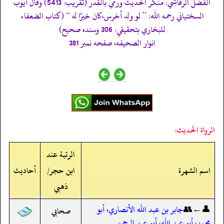
الفضل الرقاشي: منكر الحديث ورمي بالقدر (تقريب: 5413) وقال أيوب
السختياني رحمه اللّٰه: ’’ لو ولد أخرس،كان خيرًا له ‘‘ (كتاب الضعفاء
للبخاري بتحقيقي: 306 وسنده صحيح)
انوار الصحيفه، صفحه نمبر 381
الرواة الحديث:
الرتبة عند
اسم الشهرة
ابن حجر/
أحاديث
ذهبي
👤←👥
جابر بن عبد الله الأنصاري، أبو
صحابي
محمد، أبو عبد الله، أبو عبد الرحمن