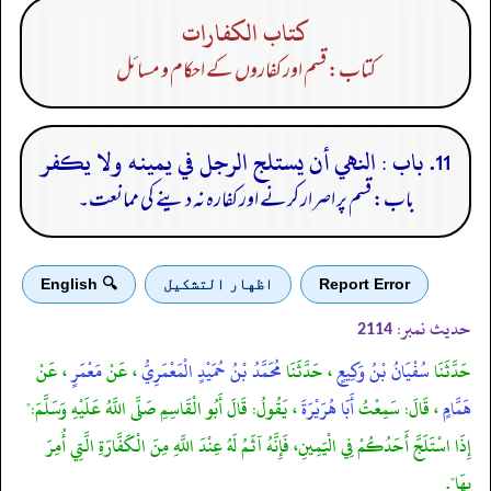
كتاب الكفارات
کتاب: قسم اور کفاروں کے احکام و مسائل
11. باب : النهي أن يستلج الرجل في يمينه ولا يكفر
باب: قسم پر اصرار کرنے اور کفارہ نہ دینے کی ممانعت۔
Report Error
اظهار التشكيل
🔍 English
حدیث نمبر:
2114
حَدَّثَنَا
سُفْيَانُ بْنُ وَكِيعٍ
، حَدَّثَنَا
مُحَمَّدُ بْنُ حُمَيْدٍ الْمَعْمَرِيُّ
، عَنْ
مَعْمَرٍ
، عَنْ
هَمَّامٍ
، قَالَ: سَمِعْتُ
أَبَا هُرَيْرَةَ
، يَقُولُ: قَالَ أَبُو الْقَاسِمِ صَلَّى اللَّهُ عَلَيْهِ وَسَلَّمَ:"
إِذَا اسْتَلَجَّ أَحَدُكُمْ فِي الْيَمِينِ، فَإِنَّهُ آثَمُ لَهُ عِنْدَ اللَّهِ مِنَ الْكَفَّارَةِ الَّتِي أُمِرَ
بِهَا".