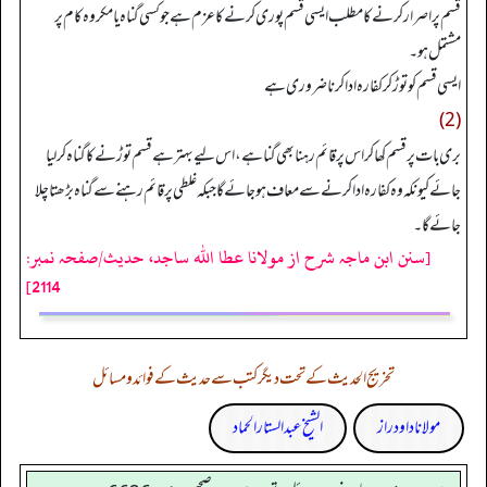
قسم پر اصرار کرنے کا مطلب ایسی قسم پوری کرنے کا عزم ہے جو کسی گناہ یا مکروہ کام پر
مشتمل ہو۔
ایسی قسم کو توڑ کر کفارہ ادا کرنا ضروری ہے
(2)
بری بات پر قسم کھا کر اس پر قائم رہنا بھی گنا ہے، اس لیے بہتر ہے قسم توڑنے کا گناہ کر لیا
جائے کیونکہ وہ کفارہ ادا کرنے سے معاف ہو جائے گا جبکہ غلطی پر قائم رہنے سے گناہ بڑھتا چلا
جائے گا۔
[سنن ابن ماجہ شرح از مولانا عطا الله ساجد، حدیث/صفحہ نمبر:
2114]
تخریج الحدیث کے تحت دیگر کتب سے حدیث کے فوائد و مسائل
مولانا داود راز
الشیخ عبدالستار الحماد