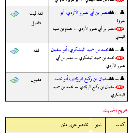
👤←👥
معمر بن أبي عمرو الأزدي، أبو
ثقة ثبت
عروة
فاضل
معمر بن أبي عمرو الأزدي ← همام بن منبه
اليماني
👤←👥
محمد بن حميد اليشكري، أبو سفيان
ثقة
محمد بن حميد اليشكري ← معمر بن أبي
عمرو الأزدي
👤←👥
سفيان بن وكيع الرؤاسي، أبو محمد
مقبول
سفيان بن وكيع الرؤاسي ← محمد بن حميد
اليشكري
تخريج الحديث:
کتاب
نمبر
مختصر عربی متن