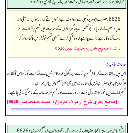
مولانا داود راز رحمه الله، فوائد و مسائل، تحت الحديث صحيح بخاري: 6626
6626. حضرت ابو ہریرہ ؓ ہی سے روایت ہے انہوں نے کہا: رسول اللہ صلی اللہ
علیہ وسلم نے فرمایا:
”
جو شخص اپنے گھر والوں کے معاملے میں قسم پر اڑا رہے اور
بہت گناہ گار ہے۔ اسے چاہیے کہ وہ نیکی کرے
“
یعنی قسم توڑ کر اس کا کفارہ ادا کر
[صحيح بخاري، حديث نمبر:6626]
دے۔
حدیث حاشیہ:
اس میں یہ اشارہ ہےکہ غلط قسم پر اڑے رہنا کوئی عمدہ کام نہیں ہے بلکہ اسے توڑ کر اس کا کفارہ
ادا کر دینا یہ ہی بہتر ہے ذیل کی احادیث میں بھی یہی مضمون بیان ہوا ہے۔
قسم کھانے میں غور واحتیاط کی بہت ضرورت ہے اور قسم صرف اللہ کے نام کی کھانی چاہیے۔
[صحیح بخاری شرح از مولانا داود راز، حدیث/صفحہ نمبر: 6626]
الشيخ حافط عبدالستار الحماد حفظ الله، فوائد و مسائل، تحت الحديث صحيح بخاري:6626