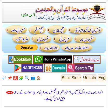
↩️
📌
🅰️
🧩
🔍
👥
🏠
Book Store
Ur-Latn
Eng
الحمدللہ! حدیث مبارک کی کتاب السنن الكبرى للبيهقي اردو عربی سرچ سہولت کے ساتھ
پیش کر دی گئی ہے۔