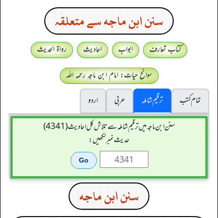
سنن ابن ماجه سے متعلقہ
کتاب تعارف
ابواب
احادیث
رواۃ الحدیث
سوانح حیات: امام ابن ماجہ رحمہ اللہ
تمام کتب
ترقیم شاملہ
عربی
اردو
سنن ابن ماجہ میں ترقیم شاملہ سے تلاش کل احادیث (4341)
حدیث نمبر لکھیں:
سنن ابن ماجه