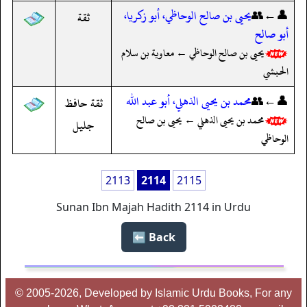
👤←👥
يحيى بن صالح الوحاظي، أبو زكريا،
ثقة
أبو صالح
يحيى بن صالح الوحاظي ← معاوية بن سلام
الحبشي
👤←👥
محمد بن يحيى الذهلي، أبو عبد الله
ثقة حافظ
محمد بن يحيى الذهلي ← يحيى بن صالح
جليل
الوحاظي
2113
2114
2115
Sunan Ibn Majah Hadith 2114 in Urdu
Back ⬅️
© 2005-2026, Developed by Islamic Urdu Books, For any