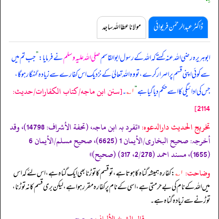
ڈاکٹر عبدالرحمٰن فریوائی
مولانا عطا اللہ ساجد
ابوہریرہ رضی اللہ عنہ کہتے کہ
اللہ کے رسول ابوالقاسم
صلی اللہ علیہ وسلم
نے فرمایا:
”
جب تم میں
سے کوئی اپنی قسم پر اصرار کرے، تو وہ اللہ تعالیٰ کے نزدیک اس کفارے سے زیادہ گنہگار ہو گا،
[سنن ابن ماجه/كتاب الكفارات/حدیث:
جس کی ادائیگی کا اسے حکم دیا گیا ہے
“
۱؎
۔
2114]
تخریج الحدیث دارالدعوہ:
«‏‏‏‏تفرد بہ ابن ماجہ، (تحفة الأشراف: 14798)، وقد
أخرجہ: صحیح البخاری/الأیمان 1 (6625)، صحیح مسلم/الأیمان 6
(1655)، مسند احمد (2/278، 317) (صحیح)»
وضاحت:
۱؎
: کفارہ ہمیشہ گناہ کا ہوتا ہے، تو قسم کا توڑنا بھی ایک گناہ ہے، اس لئے کہ اس
میں اللہ کے نام کی بے حرمتی ہے، اسی کے نام پر کفارہ مقرر ہوا ہے، لیکن بری قسم کا نہ توڑنا،
توڑنے سے زیادہ گناہ ہے۔
قال الشيخ الألباني:
صحيح