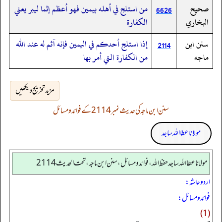
صحيح
من استلج في أهله بيمين فهو أعظم إثما ليبر يعني
6626
البخاري
الكفارة
سنن ابن
إذا استلج أحدكم في اليمين فإنه آثم له عند الله
2114
ماجه
من الكفارة التي أمر بها
مزید تخریج دیکھیں
سنن ابن ماجہ کی حدیث نمبر 2114 کے فوائد و مسائل
مولانا عطا اللہ ساجد
مولانا عطا الله ساجد حفظ الله، فوائد و مسائل، سنن ابن ماجه، تحت الحديث2114
اردو حاشہ:
فوائد و مسائل:
(1)