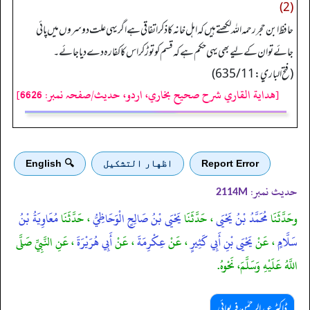
(2)
حافظ ابن حجر رحمہ اللہ لکھتے ہیں کہ اہل خانہ کا ذکر اتفاقی ہے اگر یہی علت دوسروں میں پائی
جائے تو ان کے لیے بھی یہی حکم ہے کہ قسم کو توڑ کر اس کا کفارہ دے دیا جائے۔
(فتح الباري: 635/11)
[هداية القاري شرح صحيح بخاري، اردو، حدیث/صفحہ نمبر: 6626]
Report Error
اظهار التشكيل
🔍 English
حدیث نمبر:
2114M
وحَدَّثَنَا
مُحَمَّدُ بْنُ يَحْيَى
، حَدَّثَنَا
يَحْيَى بْنُ صَالِحٍ الْوَحَاظِيُّ
، حَدَّثَنَا
مُعَاوِيَةُ بْنُ
سَلَّامٍ
، عَنْ
يَحْيَى بْنِ أَبِي كَثِيرٍ
، عَنْ
عِكْرِمَةَ
، عَنْ
أَبِي هُرَيْرَةَ
، عَنِ النَّبِيِّ صَلَّى
اللَّهُ عَلَيْهِ وَسَلَّمَ، نَحْوهُ.
ڈاکٹر عبدالرحمٰن فریوائی