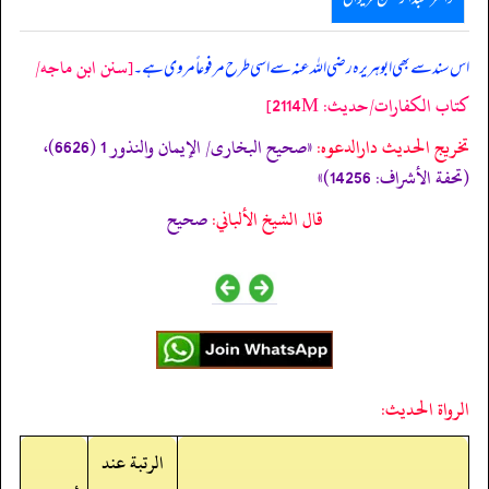
[سنن ابن ماجه/
اس سند سے بھی
ابوہریرہ رضی اللہ عنہ سے اسی طرح مرفوعاً مروی ہے۔
كتاب الكفارات/حدیث: 2114M]
تخریج الحدیث دارالدعوہ:
«صحیح البخاری/ الإیمان والنذور 1 (6626)،
(تحفة الأشراف: 14256)»
قال الشيخ الألباني:
صحيح
الرواة الحديث:
الرتبة عند