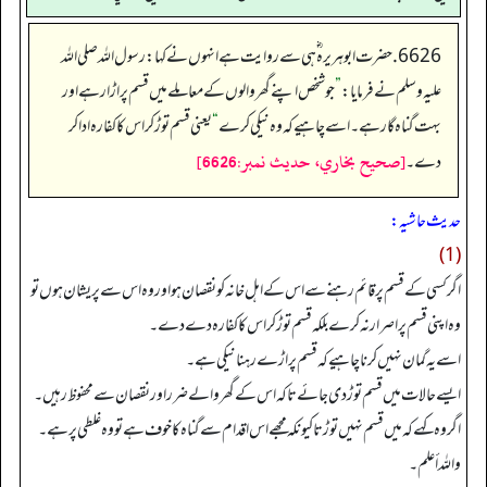
6626. حضرت ابو ہریرہ ؓ ہی سے روایت ہے انہوں نے کہا: رسول اللہ صلی اللہ
علیہ وسلم نے فرمایا:
”
جو شخص اپنے گھر والوں کے معاملے میں قسم پر اڑا رہے اور
بہت گناہ گار ہے۔ اسے چاہیے کہ وہ نیکی کرے
“
یعنی قسم توڑ کر اس کا کفارہ ادا کر
[صحيح بخاري، حديث نمبر:6626]
دے۔
حدیث حاشیہ:
(1)
اگر کسی کے قسم پر قائم رہنے سے اس کے اہل خانہ کو نقصان ہو اور وہ اس سے پریشان ہوں تو
وہ اپنی قسم پر اصرار نہ کرے بلکہ قسم توڑ کر اس کا کفارہ دے دے۔
اسے یہ گمان نہیں کرنا چاہیے کہ قسم پر اڑے رہنا نیکی ہے۔
ایسے حالات میں قسم توڑ دی جائے تاکہ اس کے گھر والے ضرر اور نقصان سے محفوظ رہیں۔
اگر وہ کہے کہ میں قسم نہیں توڑتا کیونکہ مجھے اس اقدام سے گناہ کا خوف ہے تو وہ غلطی پر ہے۔
واللہ أعلم۔