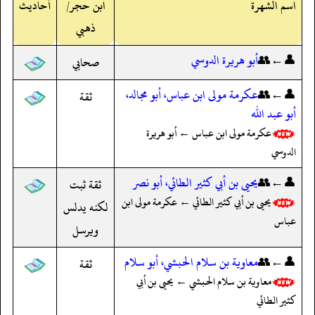
اسم الشهرة
ابن حجر/
أحاديث
ذهبي
👤←👥
أبو هريرة الدوسي
صحابي
👤←👥
عكرمة مولى ابن عباس، أبو مجالد،
ثقة
أبو عبد الله
عكرمة مولى ابن عباس ← أبو هريرة
الدوسي
👤←👥
يحيى بن أبي كثير الطائي، أبو نصر
ثقة ثبت
يحيى بن أبي كثير الطائي ← عكرمة مولى ابن
لكنه يدلس
عباس
ويرسل
👤←👥
معاوية بن سلام الحبشي، أبو سلام
ثقة
معاوية بن سلام الحبشي ← يحيى بن أبي
كثير الطائي