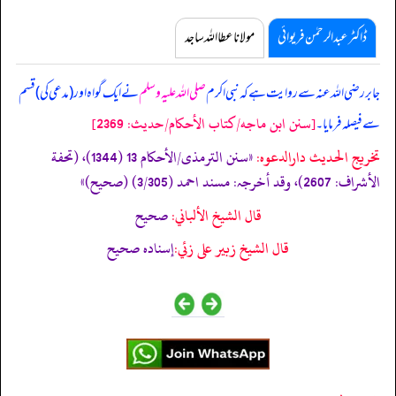
ڈاکٹر عبدالرحمٰن فریوائی
مولانا عطا اللہ ساجد
جابر رضی اللہ عنہ سے روایت ہے کہ
نبی اکرم
صلی اللہ علیہ وسلم
نے ایک گواہ اور (مدعی کی) قسم
[سنن ابن ماجه/كتاب الأحكام/حدیث: 2369]
سے فیصلہ فرمایا۔
تخریج الحدیث دارالدعوہ:
«‏‏‏‏سنن الترمذی/الأحکام 13 (1344)، (تحفة
الأشراف: 2607)، وقد أخرجہ: مسند احمد (3/305) (صحیح)»
قال الشيخ الألباني:
صحيح
قال الشيخ زبير على زئي:
إسناده صحيح