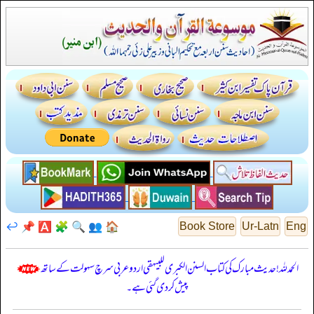
↩️
📌
🅰️
🧩
🔍
👥
🏠
Book Store
Ur-Latn
Eng
الحمدللہ! حدیث مبارک کی کتاب السنن الكبرى للبيهقي اردو عربی سرچ سہولت کے ساتھ
پیش کر دی گئی ہے۔