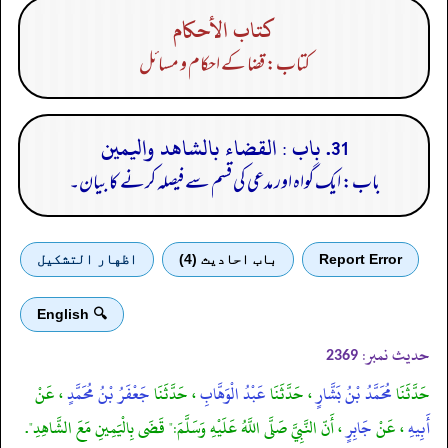
كتاب الأحكام
کتاب: قضا کے احکام و مسائل
31. باب : القضاء بالشاهد واليمين
باب: ایک گواہ اور مدعی کی قسم سے فیصلہ کرنے کا بیان۔
Report Error
باب احادیث (4)
اظهار التشكيل
🔍 English
حدیث نمبر:
2369
حَدَّثَنَا
مُحَمَّدُ بْنُ بَشَّارٍ
، حَدَّثَنَا
عَبْدُ الْوَهَّابِ
، حَدَّثَنَا
جَعْفَرُ بْنُ مُحَمَّدٍ
، عَنْ
أَبِيهِ
، عَنْ
جَابِرٍ
، أَنّ النَّبِيَّ صَلَّى اللَّهُ عَلَيْهِ وَسَلَّمَ:" قَضَى بِالْيَمِينِ مَعَ الشَّاهِدِ".