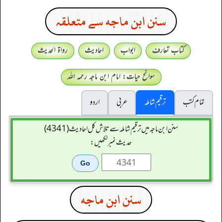
سنن ابن ماجه سے متعلقہ
کتاب تعارف
ابواب
احادیث
رواۃ الحدیث
سوانح حیات: امام ابن ماجہ رحمہ اللہ
تمام کتب
ترقیم شاملہ
عربی
اردو
سنن ابن ماجہ میں ترقیم شاملہ سے تلاش کل احادیث (4341)
حدیث نمبر لکھیں:
سنن ابن ماجه