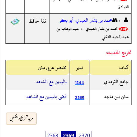
الصادق
👤←👥
محمد بن بشار العبدي، أبو بكر
ثقة حافظ
محمد بن بشار العبدي ← عبد الوهاب بن
عبد المجيد الثقفي
تخريج الحديث:
کتاب
نمبر
مختصر عربی متن
جامع الترمذي
باليمين مع الشاهد
1344
سنن ابن ماجه
قضى باليمين مع الشاهد
2369
مزید تخریج دیکھیں
2368
2369
2370