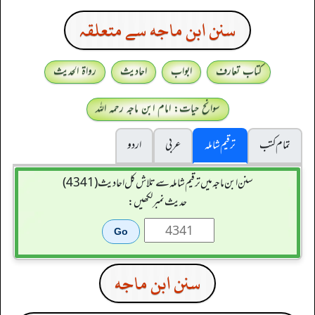
سنن ابن ماجه سے متعلقہ
کتاب تعارف
ابواب
احادیث
رواۃ الحدیث
سوانح حیات: امام ابن ماجہ رحمہ اللہ
تمام کتب
ترقیم شاملہ
عربی
اردو
سنن ابن ماجہ میں ترقیم شاملہ سے تلاش کل احادیث (4341)
حدیث نمبر لکھیں:
سنن ابن ماجه