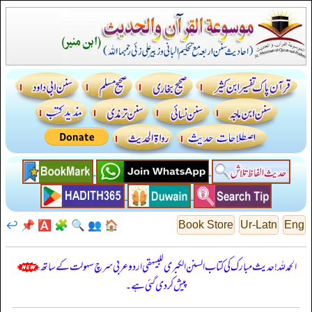
↩️
📌
🅰️
🧩
🔍
👥
🏠
Book Store
Ur-Latn
Eng
الحمدللہ! حدیث مبارک کی کتاب السنن الكبرى للبيهقي اردو عربی سرچ سہولت کے ساتھ
پیش کر دی گئی ہے۔