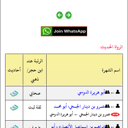
الرواة الحديث:
الرتبة عند
اسم الشهرة
ابن حجر/
أحاديث
ذهبي
👤←👥
أبو هريرة الدوسي
صحابي
👤←👥
عمرو بن دينار الجمحي، أبو محمد
ثقة ثبت
عمرو بن دينار الجمحي ← أبو هريرة الدوسي
👤←👥
إبراهيم بن إسماعيل الأنصاري، أبو
ضعيف