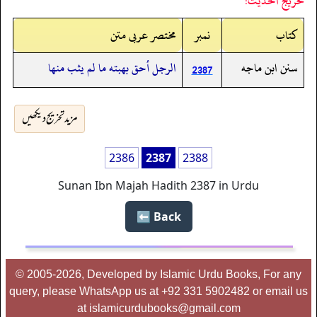
تخريج الحديث:
کتاب
نمبر
مختصر عربی متن
سنن ابن ماجه
الرجل أحق بهبته ما لم يثب منها
2387
مزید تخریج دیکھیں
2386
2387
2388
Sunan Ibn Majah Hadith 2387 in Urdu
Back ⬅️
© 2005-2026, Developed by Islamic Urdu Books, For any
query, please WhatsApp us at +92 331 5902482 or email us
at islamicurdubooks@gmail.com