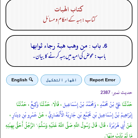
كتاب الهبات
کتاب: ہبہ کے احکام و مسائل
6. باب : من وهب هبة رجاء ثوابها
باب: عوض کی امید میں ہبہ کرنے کا بیان۔
Report Error
اظهار التشكيل
🔍 English
حدیث نمبر:
2387
حَدَّثَنَا
عَلِيُّ بْنُ مُحَمَّدٍ
،
وَمُحَمَّدُ بْنُ إِسْمَاعِيل
، قَالَا: حَدَّثَنَا
وَكِيعٌ
، حَدَّثَنَا
إِبْرَاهِيمُ بْنُ إِسْمَاعِيل بْنِ مُجَمِّعِ بْنِ جَارِيَةَ الْأَنْصَارِيُّ
، عَنْ
عَمْرِو بْنِ دِينَارٍ
،
عَنْ
أَبِي هُرَيْرَةَ
، قَالَ: قَالَ رَسُولُ اللَّهِ صَلَّى اللَّهُ عَلَيْهِ وَسَلَّمَ:" الرَّجُلُ أَحَقُّ بِهِبَتِهِ
مَا لَمْ يُثَبْ مِنْهَا".