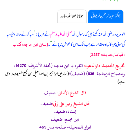
ڈاکٹر عبدالرحمٰن فریوائی
مولانا عطا اللہ ساجد
ابوہریرہ رضی اللہ عنہ کہتے ہیں کہ
رسول اللہ
صلی اللہ علیہ وسلم
نے فرمایا:
”
ہبہ کرنے والا اپنی ہبہ
[سنن ابن ماجه/كتاب
کی ہوئی چیز کا زیادہ حقدار ہے جب تک اس کا عوض نہ پائے
“
۔
الهبات/حدیث: 2387]
تخریج الحدیث دارالدعوہ:
«تفرد بہ ابن ماجہ، (تحفة الأشراف: 14270،
ومصباح الزجاجة: 836) (ضعیف)»
‏‏‏‏ (سند میں ابراہیم بن اسماعیل بن مجمع ضعیف راوی
ہے)
قال الشيخ الألباني:
ضعيف
قال الشيخ زبير على زئي:
ضعيف
إسناده ضعيف
ابن مجمع: ضعيف
انوار الصحيفه، صفحه نمبر 465