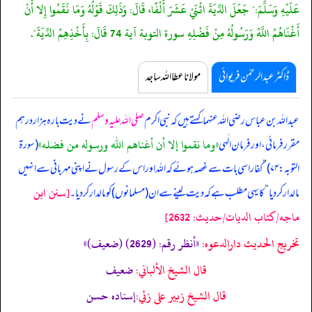
عَلَيْهِ وَسَلَّمَ:" جَعَلَ الدِّيَةَ اثْنَيْ عَشَرَ أَلْفًا، قَالَ: وَذَلِكَ قَوْلُهُ وَمَا نَقَمُوا إِلا أَنْ
أَغْنَاهُمُ اللَّهُ وَرَسُولُهُ مِنْ فَضْلِهِ سورة التوبة آية 74 قَالَ: بِأَخْذِهِمُ الدِّيَةَ".
ڈاکٹر عبدالرحمٰن فریوائی
مولانا عطا اللہ ساجد
عبداللہ بن عباس رضی اللہ عنہما کہتے ہیں کہ
نبی اکرم
صلی اللہ علیہ وسلم
نے دیت بارہ ہزار درہم
«وما نقموا إلا أن أغناهم الله ورسوله من فضله»
مقرر فرمائی، اور فرمان الٰہی
(سورۃ
التوبہ: ۷۴)
”
کفار اسی بات سے غصہ ہوئے کہ اللہ اور اس کے رسول نے اپنی مہربانی سے انہیں
[سنن ابن
مالدار کر دیا
“
کا یہی مطلب ہے کہ دیت لینے سے ان (مسلمانوں) کو مالدار کر دیا۔
ماجه/كتاب الديات/حدیث: 2632]
تخریج الحدیث دارالدعوہ:
«أنظر رقم: (2629) (ضعیف)»
قال الشيخ الألباني:
ضعيف
قال الشيخ زبير على زئي:
إسناده حسن