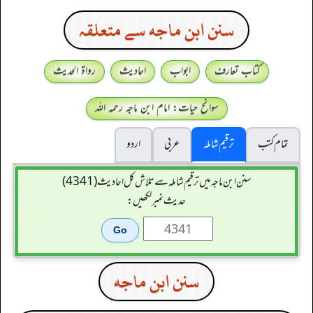
سنن ابن ماجه سے متعلقہ
کتاب تعارف
ابواب
احادیث
رواۃ الحدیث
سوانح حیات: امام ابن ماجہ رحمہ اللہ
تمام کتب
ترقیم شاملہ
عربی
اردو
سنن ابن ماجہ میں ترقیم شاملہ سے تلاش کل احادیث (4341)
حدیث نمبر لکھیں:
سنن ابن ماجه