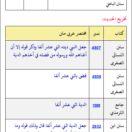
سنان الباهلي
تخريج الحديث:
کتاب
نمبر
مختصر عربی متن
سنن
جعل النبي ديته اثني عشر ألفا وذكر قوله إلا أن
4807
النسائى
أغناهم الله ورسوله من فضله في أخذهم الدية
الصغرى
سنن
قضى باثني عشر ألفا
4808
النسائى
الصغرى
جامع
الدية اثني عشر ألفا
1388
الترمذي
سنن ابن
جعل الدية اثني عشر ألفا قال وذلك قوله وما
2632