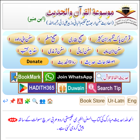
↩️
📌
🅰️
🧩
🔍
👥
🏠
Book Store
Ur-Latn
Eng
الحمدللہ! حدیث مبارک کی کتاب السنن الكبرى للبيهقي اردو عربی سرچ سہولت کے ساتھ
پیش کر دی گئی ہے۔