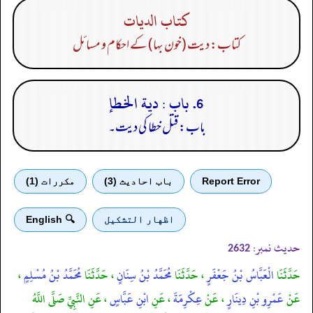
كتاب الديات
کتاب: دیت (خون بہا) کے احکام و مسائل
6. باب : دية الخطإ
باب: قتل خطا کی دیت۔
Report Error
باب احادیث (3)
مكررات (1)
اظهار التشكيل
🔍 English
حدیث نمبر:
2632
حَدَّثَنَا
الْعَبَّاسُ بْنُ جَعْفَرٍ
، حَدَّثَنَا
مُحَمَّدُ بْنُ سِنَانٍ
، حَدَّثَنَا
مُحَمَّدُ بْنُ مُسْلِمٍ
،
عَنْ
عَمْرِو بْنِ دِينَارٍ
، عَنْ
عِكْرِمَةَ
، عَنِ
ابْنِ عَبَّاسٍ
، عَنِ النَّبِيِّ صَلَّى اللَّهُ