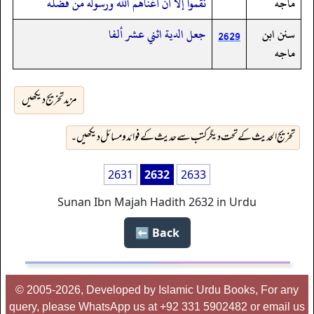
ماجه
نقموا إلا أن أغناهم الله ورسوله من فضله
سنن ابن
جعل الدية اثني عشر ألفا
2629
ماجه
مزید تخریج دیکھیں
تخریج الحدیث کے تحت دیگر کتب سے حدیث کے فوائد و مسائل دیکھیں۔
2631
2632
2633
Sunan Ibn Majah Hadith 2632 in Urdu
Back ⬅️
© 2005-2026, Developed by Islamic Urdu Books, For any
query, please WhatsApp us at +92 331 5902482 or email us