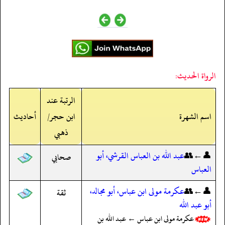
الرواة الحديث:
الرتبة عند
اسم الشهرة
ابن حجر/
أحاديث
ذهبي
👤←👥
عبد الله بن العباس القرشي، أبو
صحابي
العباس
👤←👥
عكرمة مولى ابن عباس، أبو مجالد،
ثقة
أبو عبد الله
عكرمة مولى ابن عباس ← عبد الله بن