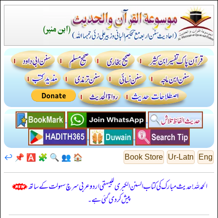
↩️
📌
🅰️
🧩
🔍
👥
🏠
Book Store
Ur-Latn
Eng
الحمدللہ! حدیث مبارک کی کتاب السنن الكبرى للبيهقي اردو عربی سرچ سہولت کے ساتھ
پیش کر دی گئی ہے۔