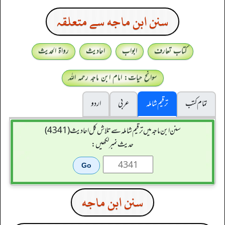
سنن ابن ماجه سے متعلقہ
کتاب تعارف
ابواب
احادیث
رواۃ الحدیث
سوانح حیات: امام ابن ماجہ رحمہ اللہ
تمام کتب
ترقیم شاملہ
عربی
اردو
سنن ابن ماجہ میں ترقیم شاملہ سے تلاش کل احادیث (4341)
حدیث نمبر لکھیں:
سنن ابن ماجه