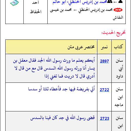
👤←👥
محمد بن إدريس الحنظلي، أبو حاتم
أحد
محمد بن إدريس الحنظلي ← محمد بن عيسى
الحفاظ
النقاش
تخريج الحديث:
کتاب
نمبر
مختصر عربی متن
سنن
أيكم يعلم ما ورث رسول الله الجد فقال معقل بن
2897
أبي
يسار أنا ورثه رسول الله السدس قال مع من قال لا
داود
أدري قال لا دريت فما تغني إذا
سنن
أتي بفريضة فيها جد فأعطاه ثلثا أو سدسا
2722
ابن
ماجه
سنن
قضى رسول الله في جد كان فينا بالسدس
2723
ابن