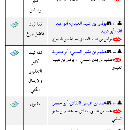
كثيرا
ويدلس
👤←👥
يونس بن عبيد العبدي، أبو عبد
ثقة ثبت
الله، أبو عبيد
فاضل ورع
يونس بن عبيد العبدي ← الحسن البصري
👤←👥
هشيم بن بشير السلمي، أبو معاوية
ثقة ثبت
هشيم بن بشير السلمي ← يونس بن عبيد
كثير
العبدي
التدليس
والإرسال
الخفي
👤←👥
محمد بن عيسى النقاش، أبو جعفر
مقبول
محمد بن عيسى النقاش ← هشيم بن بشير
السلمي