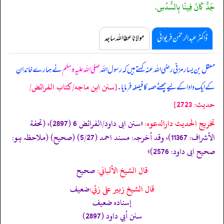
جَدٍّ كَانَ فِينَا بِالسُّدُسِ.
ڈاکٹر عبدالرحمٰن فریوائی
مولانا عطا اللہ ساجد
معقل بن یسار مزنی رضی اللہ عنہ کہتے ہیں کہ
رسول اللہ
صلی اللہ علیہ وسلم
نے ہمارے خاندان
[سنن ابن ماجه/كتاب الفرائض/
کے ایک دادا کے لیے چھٹے حصہ کا فیصلہ فرمایا۔
حدیث: 2723]
تخریج الحدیث دارالدعوہ:
«سنن ابی داود/الفرائض 6 (2897)، (تحفة
الأشراف: 11367)، وقد أخرجہ: مسند احمد (5/27) (صحیح) (ملاحظہ ہو:
صحیح ابی داود: 2576)»
قال الشيخ الألباني:
صحيح
قال الشيخ زبير على زئي:
ضعيف
إسناده ضعيف
سنن أبي داود (2897)