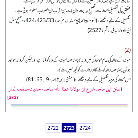
کفایت کرتی ہے جبکہ دیگر محققین نے دونوں روایتوں کو صحیح اور حسن قراردیا ہے۔
محققین کی تفصیلی بحث سے تصحیح حدیث والی بات ہی اقرب الی الصواب معلوم ہوتی ہے۔
تفصیل کے لیے دیکھئے: (الموسوعة الحدیثیة مسند الإمام أحمد: 33/ 423، 424، وصحیح سنن
أبي داود للألبانی، رقم: 2527)
(2)
میت کے والد كی عدم موجودگی میں والد کا چھٹا حصہ میت کے داد کو ملتا ہے اور لیکن اگر والد موجود
ہو تو یہ چھٹا حصہ والد کو ملے گا اوردادے کو کچھ نہیں ملے گا۔
اس مسئلے کی مزید تفصیل کے لیے دیکھئے: (المغنی لابن قدامہ: 9؍65۔ 81)
[سنن ابن ماجہ شرح از مولانا عطا الله ساجد، حدیث/صفحہ نمبر:
2723]
2722
2723
2724