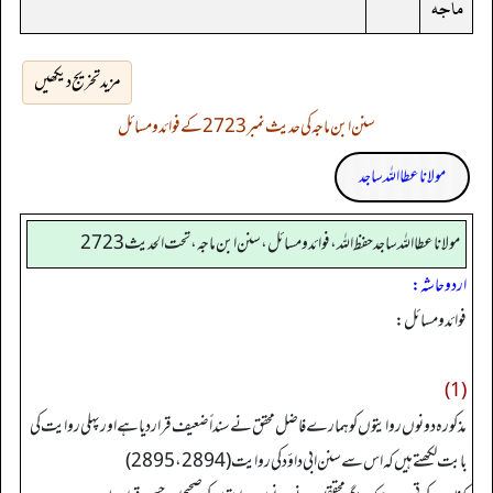
ماجه
مزید تخریج دیکھیں
سنن ابن ماجہ کی حدیث نمبر 2723 کے فوائد و مسائل
مولانا عطا اللہ ساجد
مولانا عطا الله ساجد حفظ الله، فوائد و مسائل، سنن ابن ماجه، تحت الحديث2723
اردو حاشہ:
فوائدو مسائل:
(1)
مذکورہ دونوں روایتوں کو ہمارے فاضل محقق نے سنداً ضعیف قرار دیا ہے اور پہلی روایت کی
بابت لکھتے ہیں کہ اس سے سنن ابی داؤد کی روایت (2894، 2895)