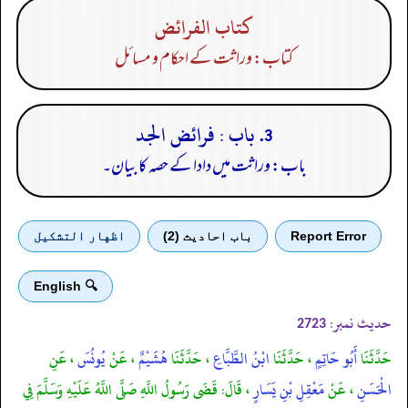
كتاب الفرائض
کتاب: وراثت کے احکام و مسائل
3. باب : فرائض الجد
باب: وراثت میں دادا کے حصہ کا بیان۔
Report Error
باب احادیث (2)
اظهار التشكيل
🔍 English
حدیث نمبر:
2723
حَدَّثَنَا
أَبُو حَاتِمٍ
، حَدَّثَنَا
ابْنُ الطَّبَّاعِ
، حَدَّثَنَا
هُشَيْمٌ
، عَنْ
يُونُسَ
، عَنِ
الْحَسَنِ
، عَنْ
مَعْقِلِ بْنِ يَسَارٍ
، قَالَ: قَضَى رَسُولُ اللَّهِ صَلَّى اللَّهُ عَلَيْهِ وَسَلَّمَ فِي