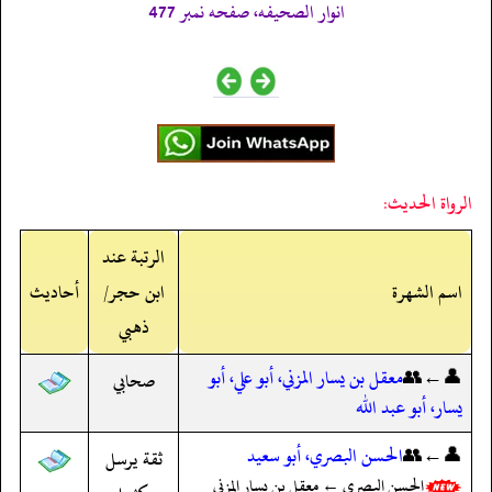
انوار الصحيفه، صفحه نمبر 477
الرواة الحديث:
الرتبة عند
اسم الشهرة
ابن حجر/
أحاديث
ذهبي
👤←👥
معقل بن يسار المزني، أبو علي، أبو
صحابي
يسار، أبو عبد الله
👤←👥
الحسن البصري، أبو سعيد
ثقة يرسل
الحسن البصري ← معقل بن يسار المزني