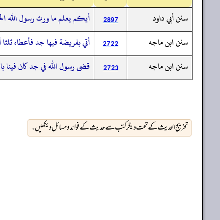
سنن أبي داود
أيكم يعلم ما ورث رسول الله الجد
2897
سنن ابن ماجه
أتي بفريضة فيها جد فأعطاه ثلثا 
2722
سنن ابن ماجه
قضى رسول الله في جد كان فينا ب
2723
تخریج الحدیث کے تحت دیگر کتب سے حدیث کے فوائد و مسائل دیکھیں۔