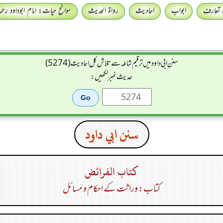
 تعارف
ابواب
احادیث
رواۃ الحدیث
سوانح حیات: امام ابوداود رحمہ 
سنن ابي داود میں ترقیم شاملہ سے تلاش کل احادیث (5274)
حدیث نمبر لکھیں:
سنن ابي داود
كتاب الفرائض
کتاب: وراثت کے احکام و مسائل