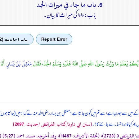
6. باب ما جاء في ميراث الجد
باب: دادا کی میراث کا بیان۔
Report Error
باب احادیث (2)
يُّكُمْ يَعْلَمُ مَا وَرَّثَ رَسُولُ اللَّهِ صَلَّى اللَّهُ عَلَيْهِ وَسَلَّمَ الْجَدَّ، فَقَالَ
مَعْقِلُ بْنُ يَسَارٍ
: أَنَا
رکے میں سے جو دلایا ہے اسے تم میں کون جانتا ہے؟ معقل بن یسار رضی اللہ عنہ نے کہا: میں (جانتا ہوں)
[سنن ابي داود/كتاب الفرائض /حدیث: 2897]
 پھر کیا فائدہ تمہارے جاننے کا؟۔