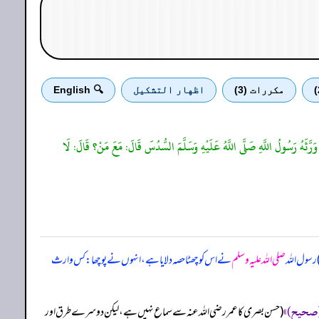
مكررات (3)
اظهار التشكيل
🔍 English
 وَرَّثَهُ رَسُولُ اللَّهِ صَلَّى اللَّهُ عَلَيْهِ وَسَلَّمَ السُّدُسَ قَالَ: مَعَ مَنْ؟ قَالَ: لَا
 رسول اللہ
صلی اللہ علیہ وسلم
نے اس کو چھٹا حصہ دلایا ہے، انہوں نے پوچھا: کس وارث
‏‏‏‏ (حسن بصری کا عمر رضی اللہ عنہ سے سماع نہیں ہے، لیکن دوسرے طرق اور