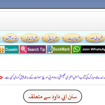
للہ! حدیث مبارک کی کتاب السنن الكبرى للبيهقي اردو عربی سرچ سہولت کے ساتھ پیش کر دی گئی ہے۔
سنن ابي داود سے متعلقہ