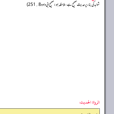
شواہد کی بناء پر حدیث صحیح ہے، ملاحظہ ہو: صحیح ابی داود 8؍ 251)
الرواة الحديث: