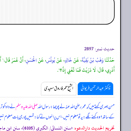
حدیث نمبر:
2897
حَدَّثَنَا
وَهْبُ بْنُ بَقِيَّةَ
، عَنْ
خَالِدٍ
، عَنْ
يُونُسَ
، عَنْ
الْحَسَنِ
، أَنَّ عُمَرَ قَالَ:" أَ
أَدْرِي، قَالَ: لَا دَرَيْتَ فَمَا تُغْنِي إِذًا؟".
ڈاکٹر عبدالرحمٰن فریوائی
الشیخ عمر فاروق سعیدی
حسن بصری کہتے ہیں کہ
عمر رضی اللہ عنہ نے پوچھا: رسول اللہ
صلی اللہ علیہ وسلم
نے دادا کو ت
کے ساتھ؟ وہ کہنے لگے: یہ تو معلوم نہیں، اس پر انہوں نے کہا: تمہیں پوری بات معلوم نہیں
تخریج الحدیث دارالدعوہ:
«‏‏‏‏سنن النسائی/ الکبری (6335)، سنن ابن ماجہ/الفرائض 3 (2723)، (تحفة الأشراف: 11467)، وقد أخرجہ: مسند احمد (5/27) (صحیح)»