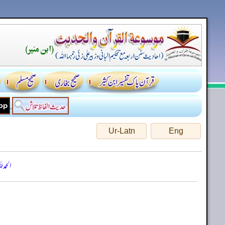
Ur-Latn
Eng
الحمد