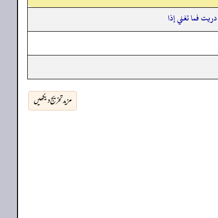
ريت فما تغني إذا
مزید تخریج دیکھیں