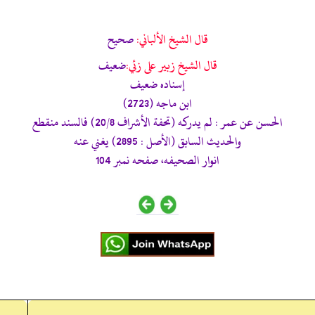
قال الشيخ الألباني:
صحيح
قال الشيخ زبير على زئي:
ضعيف
إسناده ضعيف
ابن ماجه (2723)
الحسن عن عمر : لم يدركه (تحفة الأشراف 20/8) فالسند منقطع
والحديث السابق (الأصل : 2895) يغني عنه
انوار الصحيفه، صفحه نمبر 104