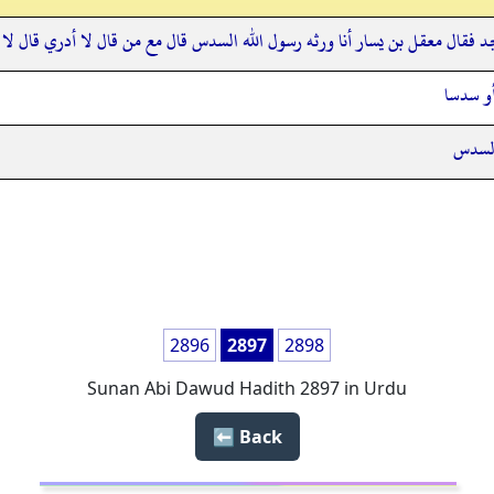
 فقال معقل بن يسار أنا ورثه رسول الله السدس قال مع من قال لا أدري قال لا د
أو سدسا
السدس
2896
2897
2898
Sunan Abi Dawud Hadith 2897 in Urdu
Back ⬅️