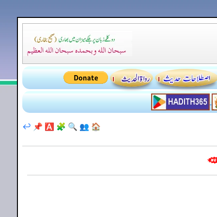
↩️
📌
🅰️
🧩
🔍
👥
🏠